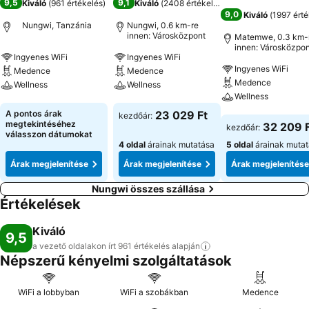
9,5
9,1
Kiváló
(
961 értékelés
)
Kiváló
(
2408 értékelés
)
9,0
Kiváló
(
1997 érté
Nungwi, Tanzánia
Nungwi, 0.6 km-re
innen: Városközpont
Matemwe, 0.3 km-
innen: Városközpon
Ingyenes WiFi
Ingyenes WiFi
Ingyenes WiFi
Medence
Medence
Medence
Wellness
Wellness
Wellness
Árak megjelenítése
Árak megjelenítése
A pontos árak
23 029 Ft
kezdőár:
Árak megjeleníté
megtekintéséhez
32 209 
kezdőár:
válasszon dátumokat
4 oldal
árainak mutatása
5 oldal
árainak muta
Árak megjelenítése
Árak megjelenítése
Árak megjelenítése
Nungwi összes szállása
Értékelések
Kiváló
9,5
a vezető oldalakon írt 961 értékelés
alapján
Népszerű kényelmi szolgáltatások
WiFi a lobbyban
WiFi a szobákban
Medence