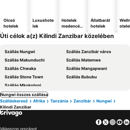
Olcsó
Luxushote
Hotelek
Állatbarát
Well
hotelek
lek
medencév
hotelek
otele
el
Úti célok a(z) Kilindi Zanzibar közelében
Szállás Nungwi
Szállás Zanzibár város
Szállás Makunduchi
Szállás Matemwe
Szállás Chwaka
Szállás Mangapwani
Szállás Stone Town
Szállás Bububu
Szállás Mkokotoni
Nungwi összes szállása
Szálláskereső
Afrika
Tanzánia
Zanzibár
Nungwi
Kilindi Zanzibar
Facebook
Twitter
Insta
Yo
Válasszon országot