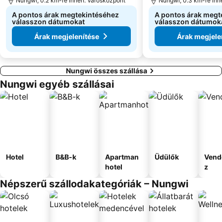
Nungwi, 0.2 km-re innen: Városközpont
Nungwi, 0.3 km-re inn
A pontos árak megtekintéséhez
A pontos árak megt
válasszon dátumokat
válasszon dátumok
Árak megjelenítése
Árak megjele
Nungwi összes szállása
Nungwi egyéb szállásai
Hotel
B&B-k
Apartman
Üdülők
Vend
hotel
z
Népszerű szállodakategóriák – Nungwi