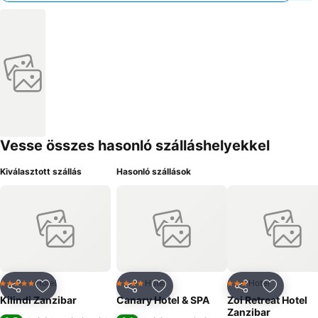
Vesse összes hasonló szálláshelyekkel
Kiválasztott szállás
Hasonló szállások
Hotel
Hotel
Hotel
5 Kategória
4 Kategória
3 Kategória
Megosztás
Hozzáadás a kedvencekhez
Megosztás
Hozzáadás a kedvencekhez
Megosztás
Hozzáad
Kilindi Zanzibar
Canary Hotel & SPA
Zoi Retreat Hotel
Zanzibar