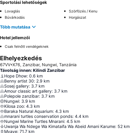
Sportolási lehetőségek
Lovaglás
Szörfözés / Kenu
Búvárkodás
Horgászat
Több mutatása
Hotel jellemzői
Csak felnőtt vendégeknek
Elhelyezkedés
67VV+X76, Zanzibar, Nungwi, Tanzánia
Távolság innen: Kilindi Zanzibar
Hope Dhow
:
0.6
km
Benny artist 30
:
2.9
km
Sosej gallery
:
3.7
km
Amour classic art gallery
:
3.7
km
Polepole zanzibar
:
3.7
km
Nungwi
:
3.9
km
Kilosa zoo
:
4.3
km
Baraka Natural Aquarium
:
4.3
km
mnarani turtles conservation ponds
:
4.4
km
Nungwi Marine Turtles Mnarani
:
4.5
km
Uwanja Wa Ndege Wa Kimataifa Wa Abeid Amani Karume
:
52
km
Mvave
:
71.7
km