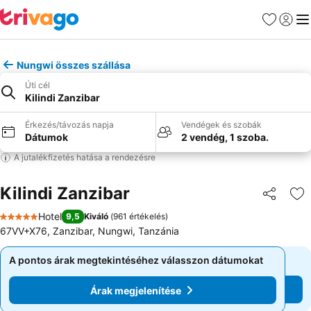
Kedvencek
Bejelen
Me
Nungwi összes szállása
Úti cél
Kilindi Zanzibar
Érkezés/távozás napja
Vendégek és szobák
Dátumok
2 vendég, 1 szoba.
A jutalékfizetés hatása a rendezésre
Kilindi Zanzibar
Megosztá
Ho
Hotel
9,5
Kiváló
(
961 értékelés
)
5 Kategória
67VV+X76, Zanzibar, Nungwi, Tanzánia
A pontos árak megtekintéséhez válasszon dátumokat
A pontos árak megtekintéséhez válasszon dátumokat
Árak megjelenítése
Árak megjelenítése