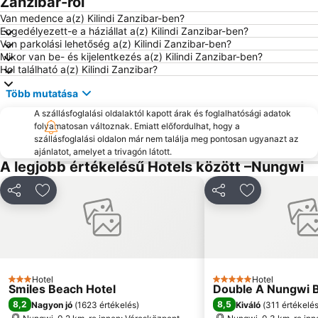
Zanzibar-ról
Van medence a(z) Kilindi Zanzibar-ben?
Engedélyezett-e a háziállat a(z) Kilindi Zanzibar-ben?
Van parkolási lehetőség a(z) Kilindi Zanzibar-ben?
Mikor van be- és kijelentkezés a(z) Kilindi Zanzibar-ben?
Hol található a(z) Kilindi Zanzibar?
Több mutatása
A szállásfoglalási oldalaktól kapott árak és foglalhatósági adatok
folyamatosan változnak. Emiatt előfordulhat, hogy a
szállásfoglalási oldalon már nem találja meg pontosan ugyanazt az
ajánlatot, amelyet a trivagón látott.
A legjobb értékelésű Hotels között –Nungwi
Megosztás
Hozzáadás a kedvencekhez
Megosztás
Hozzáadás a
Hotel
Hotel
3 Kategória
5 Kategória
Smiles Beach Hotel
Double A Nungwi B
8,2
8,5
Nagyon jó
(
1623 értékelés
)
Kiváló
(
311 értékelé