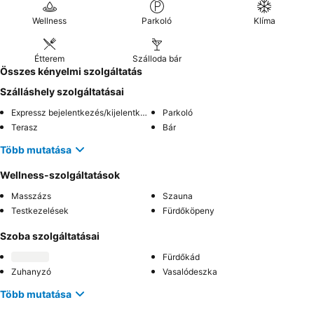
Wellness
Parkoló
Klíma
Étterem
Szálloda bár
Összes kényelmi szolgáltatás
Szálláshely szolgáltatásai
Expressz bejelentkezés/kijelentkezés
Parkoló
Terasz
Bár
Több mutatása
Wellness-szolgáltatások
Masszázs
Szauna
Testkezelések
Fürdőköpeny
Szoba szolgáltatásai
Fürdőkád
Zuhanyzó
Vasalódeszka
Több mutatása