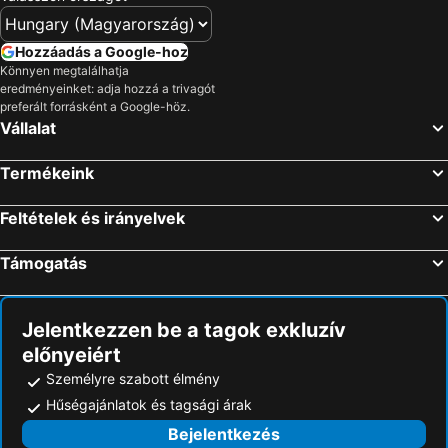
Hozzáadás a Google-hoz
Könnyen megtalálhatja
eredményeinket: adja hozzá a trivagót
preferált forrásként a Google-höz.
Vállalat
Termékeink
Feltételek és irányelvek
Támogatás
Jelentkezzen be a tagok exkluzív
előnyeiért
Személyre szabott élmény
Hűségajánlatok és tagsági árak
Bejelentkezés