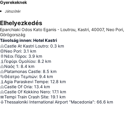
Gyerekeknek
Játszótér
Elhelyezkedés
Eparchiaki Odos Kato Eganis - Loutrou, Kastri, 40007, Neo Pori,
Görögország
Távolság innen: Hotel Kastri
Castle At Kastri Loutro
:
0.3
km
Neo Pori
:
3.1
km
Νέοι Πόροι
:
3.9
km
Γεφύρι Ομολίου
:
8.2
km
Ναός 1
:
8.4
km
Platamonas Castle
:
8.5
km
Θέατρο Τεμπών
:
9.4
km
Agia Paraskevi Tempe
:
12.8
km
Castle Of Oria
:
13.4
km
Castle Of Kokkino Nero
:
17.1
km
Tempi Train Crash Site
:
19.1
km
Thessaloniki International Airport "Macedonia"
:
66.6
km