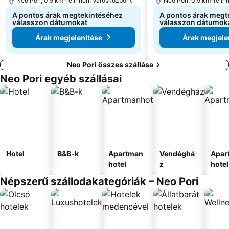
Neo Pori, 0.5 km-re innen: Városközpont
Neo Pori, 0.9 km-re in
A pontos árak megtekintéséhez
A pontos árak megt
válasszon dátumokat
válasszon dátumok
Árak megjelenítése
Árak megjele
Neo Pori összes szállása
Neo Pori egyéb szállásai
Hotel
B&B-k
Apartman
Vendéghá
Apar
hotel
z
hotel
Népszerű szállodakategóriák – Neo Pori