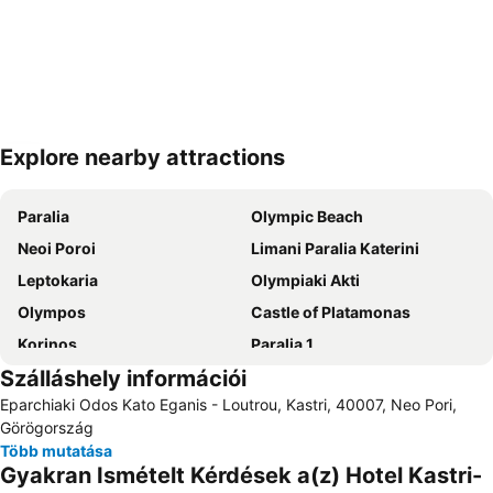
Explore nearby attractions
Nagy méretű térkép
Paralia
Olympic Beach
Neoi Poroi
Limani Paralia Katerini
Leptokaria
Olympiaki Akti
Olympos
Castle of Platamonas
Korinos
Paralia 1
Szálláshely információi
Agiokampos
Kallithea
Eparchiaki Odos Kato Eganis - Loutrou, Kastri, 40007, Neo Pori,
The port of Platamona
Mount Olympus
Görögország
Több mutatása
Gyakran Ismételt Kérdések a(z) Hotel Kastri-