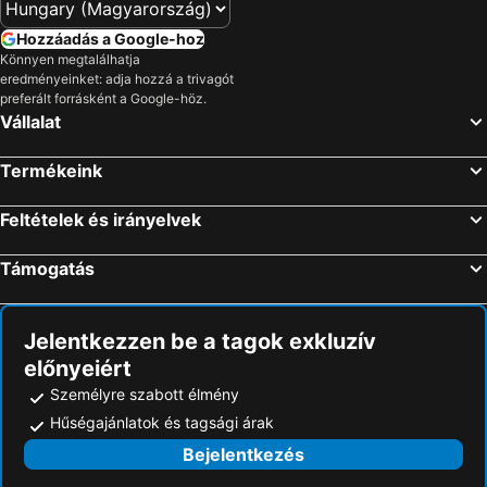
Hozzáadás a Google-hoz
Könnyen megtalálhatja
eredményeinket: adja hozzá a trivagót
preferált forrásként a Google-höz.
Vállalat
Termékeink
Feltételek és irányelvek
Támogatás
Jelentkezzen be a tagok exkluzív
előnyeiért
Személyre szabott élmény
Hűségajánlatok és tagsági árak
Bejelentkezés