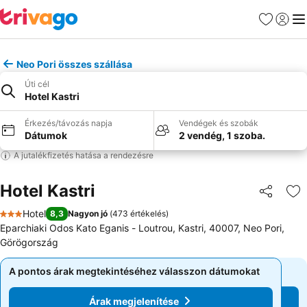
Kedvencek
Bejelen
Me
Neo Pori összes szállása
Úti cél
Hotel Kastri
Érkezés/távozás napja
Vendégek és szobák
Dátumok
2 vendég, 1 szoba.
A jutalékfizetés hatása a rendezésre
Hotel Kastri
Megosztá
Ho
Hotel
8,3
Nagyon jó
(
473 értékelés
)
3 Kategória
Eparchiaki Odos Kato Eganis - Loutrou, Kastri, 40007, Neo Pori,
Görögország
A pontos árak megtekintéséhez válasszon dátumokat
A pontos árak megtekintéséhez válasszon dátumokat
Árak megjelenítése
Árak megjelenítése