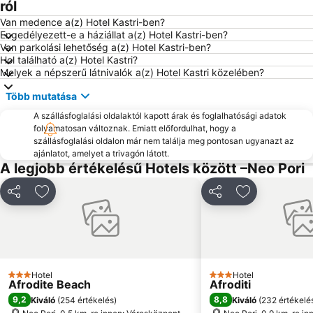
ról
Van medence a(z) Hotel Kastri-ben?
Engedélyezett-e a háziállat a(z) Hotel Kastri-ben?
Van parkolási lehetőség a(z) Hotel Kastri-ben?
Hol található a(z) Hotel Kastri?
Melyek a népszerű látnivalók a(z) Hotel Kastri közelében?
Több mutatása
A szállásfoglalási oldalaktól kapott árak és foglalhatósági adatok
folyamatosan változnak. Emiatt előfordulhat, hogy a
szállásfoglalási oldalon már nem találja meg pontosan ugyanazt az
ajánlatot, amelyet a trivagón látott.
A legjobb értékelésű Hotels között –Neo Pori
Megosztás
Hozzáadás a kedvencekhez
Megosztás
Hozzáadás a
Hotel
Hotel
3 Kategória
3 Kategória
Afrodite Beach
Afroditi
9,2
8,8
Kiváló
(
254 értékelés
)
Kiváló
(
232 értékelé