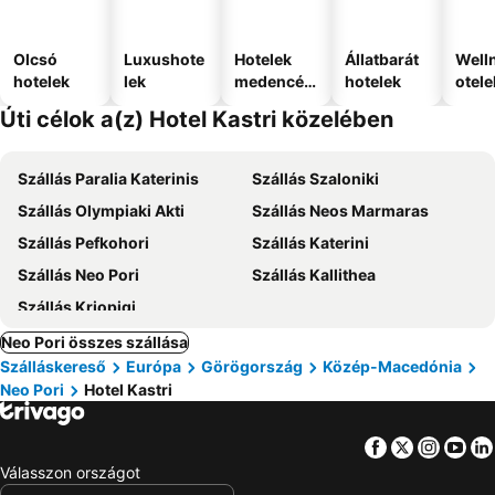
Olcsó
Luxushote
Hotelek
Állatbarát
Well
hotelek
lek
medencév
hotelek
otele
el
Úti célok a(z) Hotel Kastri közelében
Szállás Paralia Katerinis
Szállás Szaloniki
Szállás Olympiaki Akti
Szállás Neos Marmaras
Szállás Pefkohori
Szállás Katerini
Szállás Neo Pori
Szállás Kallithea
Szállás Kriopigi
Neo Pori összes szállása
Szálláskereső
Európa
Görögország
Közép-Macedónia
Neo Pori
Hotel Kastri
Facebook
Twitter
Insta
Yo
Válasszon országot