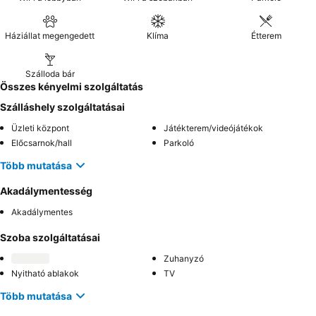
Háziállat megengedett
Klíma
Étterem
Szálloda bár
Összes kényelmi szolgáltatás
Szálláshely szolgáltatásai
Üzleti központ
Játékterem/videójátékok
Előcsarnok/hall
Parkoló
Több mutatása
Akadálymentesség
Akadálymentes
Szoba szolgáltatásai
Zuhanyzó
Nyitható ablakok
TV
Több mutatása