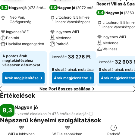
Resort Villas & Spa
8,3
8,0
Nagyon jó
(
473 értékelés
)
Nagyon jó
(
2072 értékelés
)
8,4
Nagyon jó
(
2360 
Neo Pori,
Litochoro, 5.5 km-re
Görögország
innen: Városközpont
Litochoro, 5.5 km-r
innen: Városközpon
Ingyenes WiFi
Ingyenes WiFi
Ingyenes WiFi
Parkoló
Medence
Medence
Háziállat megengedett
Parkoló
Wellness
A pontos árak
38 276 Ft
kezdőár:
megtekintéséhez
32 603 
kezdőár:
válasszon dátumokat
9 oldal
árainak mutatása
8 oldal
árainak muta
Árak megjelenítése
Árak megjelenítése
Árak megjelenítése
Neo Pori összes szállása
Értékelések
Nagyon jó
8,3
a vezető oldalakon írt 473 értékelés
alapján
Népszerű kényelmi szolgáltatások
WiFi a lobbyban
WiFi a szobákban
Parkoló