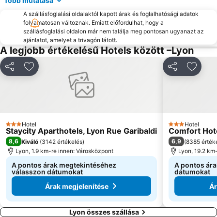
Több mutatása
A szállásfoglalási oldalaktól kapott árak és foglalhatósági adatok
folyamatosan változnak. Emiatt előfordulhat, hogy a
szállásfoglalási oldalon már nem találja meg pontosan ugyanazt az
ajánlatot, amelyet a trivagón látott.
A legjobb értékelésű Hotels között –Lyon
Megosztás
Hozzáadás a kedvencekhez
Megosztás
Hozzáa
Hotel
Hotel
3 Kategória
3 Kategória
Staycity Aparthotels, Lyon Rue Garibaldi
Comfort Hot
8,6
6,9
Kiváló
(
3142 értékelés
)
(
8385 érték
Lyon, 1.9 km-re innen: Városközpont
Lyon, 19.2 km
A pontos árak megtekintéséhez
A pontos ár
válasszon dátumokat
dátumokat
Árak megjelenítése
Ár
Lyon összes szállása