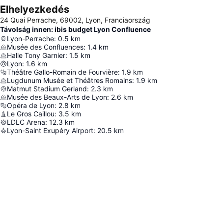
Elhelyezkedés
24 Quai Perrache, 69002, Lyon, Franciaország
Távolság innen: ibis budget Lyon Confluence
Lyon-Perrache
:
0.5
km
Musée des Confluences
:
1.4
km
Halle Tony Garnier
:
1.5
km
Lyon
:
1.6
km
Théâtre Gallo-Romain de Fourvière
:
1.9
km
Lugdunum Musée et Théâtres Romains
:
1.9
km
Matmut Stadium Gerland
:
2.3
km
Musée des Beaux-Arts de Lyon
:
2.6
km
Opéra de Lyon
:
2.8
km
Le Gros Caillou
:
3.5
km
LDLC Arena
:
12.3
km
Lyon-Saint Exupéry Airport
:
20.5
km