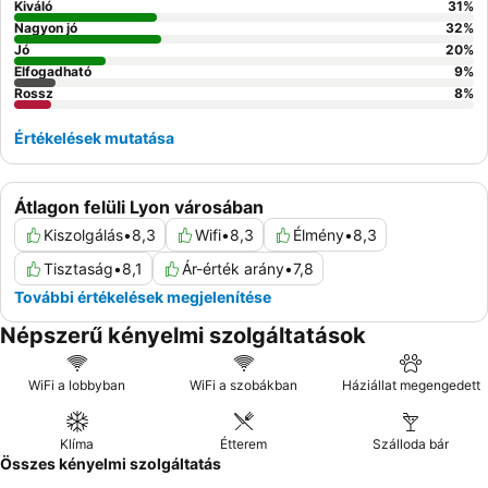
Kiváló
31
%
Nagyon jó
32
%
Jó
20
%
Elfogadható
9
%
Rossz
8
%
Értékelések mutatása
Átlagon felüli Lyon városában
Kiszolgálás
•
8,3
Wifi
•
8,3
Élmény
•
8,3
Tisztaság
•
8,1
Ár-érték arány
•
7,8
További értékelések megjelenítése
Népszerű kényelmi szolgáltatások
WiFi a lobbyban
WiFi a szobákban
Háziállat megengedett
Klíma
Étterem
Szálloda bár
Összes kényelmi szolgáltatás