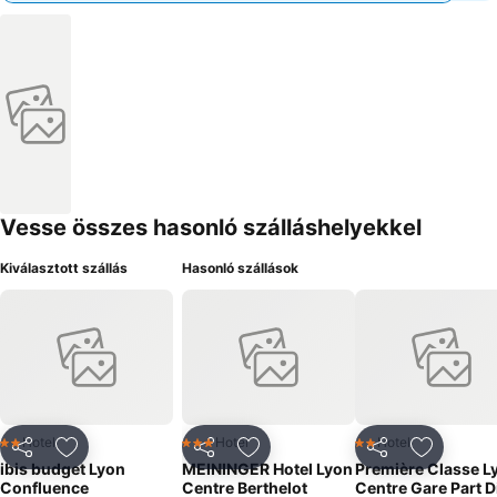
Vesse összes hasonló szálláshelyekkel
Kiválasztott szállás
Hasonló szállások
Hotel
Hotel
Hotel
2 Kategória
3 Kategória
2 Kategória
Megosztás
Hozzáadás a kedvencekhez
Megosztás
Hozzáadás a kedvencekhez
Megosztás
Hozzáad
ibis budget Lyon
MEININGER Hotel Lyon
Première Classe L
Confluence
Centre Berthelot
Centre Gare Part D