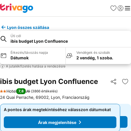
Kedvencek
Bejelen
Me
Lyon összes szállása
Úti cél
ibis budget Lyon Confluence
Érkezés/távozás napja
Vendégek és szobák
Dátumok
2 vendég, 1 szoba.
A jutalékfizetés hatása a rendezésre
ibis budget Lyon Confluence
Megosztá
Ho
Hotel
7,8
Jó
(
3866 értékelés
)
2 Kategória
24 Quai Perrache, 69002, Lyon, Franciaország
A pontos árak megtekintéséhez válasszon dátumokat
A pontos árak megtekintéséhez válasszon dátumokat
Árak megjelenítése
Árak megjelenítése