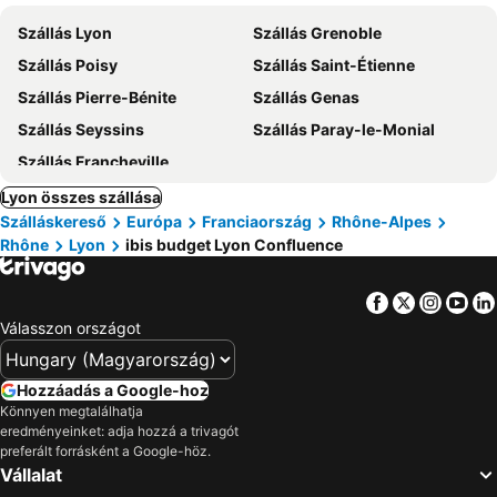
Szállás Lyon
Szállás Grenoble
Szállás Poisy
Szállás Saint-Étienne
Szállás Pierre-Bénite
Szállás Genas
Szállás Seyssins
Szállás Paray-le-Monial
Szállás Francheville
Lyon összes szállása
Szálláskereső
Európa
Franciaország
Rhône-Alpes
Rhône
Lyon
ibis budget Lyon Confluence
Facebook
Twitter
Insta
Yo
Válasszon országot
Hozzáadás a Google-hoz
Könnyen megtalálhatja
eredményeinket: adja hozzá a trivagót
preferált forrásként a Google-höz.
Vállalat