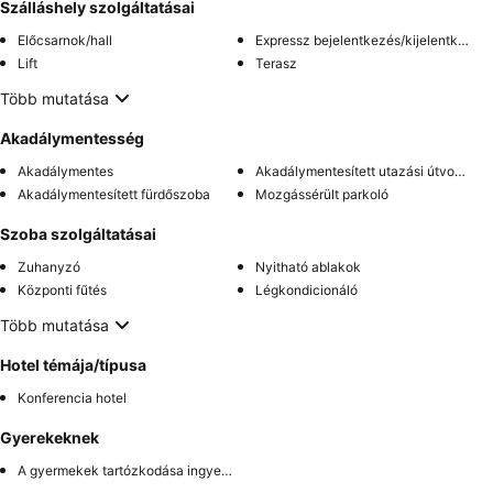
Szálláshely szolgáltatásai
Előcsarnok/hall
Expressz bejelentkezés/kijelentkezés
Lift
Terasz
Több mutatása
Akadálymentesség
Akadálymentes
Akadálymentesített utazási útvonal
Akadálymentesített fürdőszoba
Mozgássérült parkoló
Szoba szolgáltatásai
Zuhanyzó
Nyitható ablakok
Központi fűtés
Légkondicionáló
Több mutatása
Hotel témája/típusa
Konferencia hotel
Gyerekeknek
A gyermekek tartózkodása ingyenes