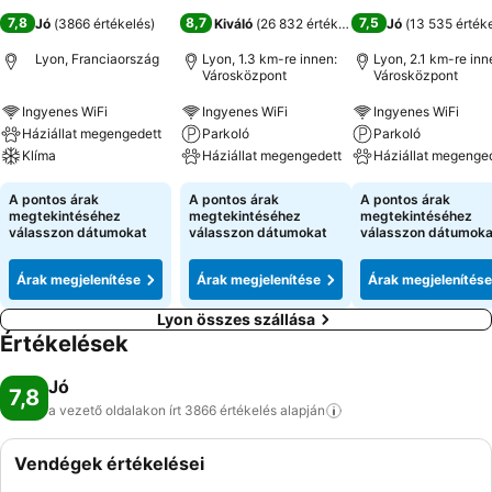
7,8
8,7
7,5
Jó
(
3866 értékelés
)
Kiváló
(
26 832 értékelés
)
Jó
(
13 535 érték
Lyon, Franciaország
Lyon, 1.3 km-re innen:
Lyon, 2.1 km-re inn
Városközpont
Városközpont
Ingyenes WiFi
Ingyenes WiFi
Ingyenes WiFi
Háziállat megengedett
Parkoló
Parkoló
Klíma
Háziállat megengedett
Háziállat megenge
A pontos árak
A pontos árak
A pontos árak
megtekintéséhez
megtekintéséhez
megtekintéséhez
válasszon dátumokat
válasszon dátumokat
válasszon dátumoka
Árak megjelenítése
Árak megjelenítése
Árak megjelenítése
Lyon összes szállása
Értékelések
Jó
7,8
a vezető oldalakon írt 3866 értékelés
alapján
Vendégek értékelései