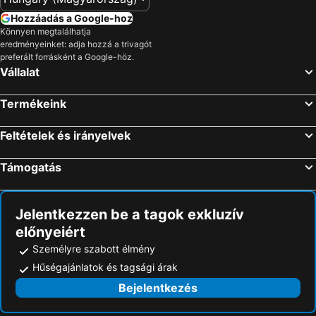
Hozzáadás a Google-hoz
Könnyen megtalálhatja
eredményeinket: adja hozzá a trivagót
preferált forrásként a Google-höz.
Vállalat
Termékeink
Feltételek és irányelvek
Támogatás
Jelentkezzen be a tagok exkluzív
előnyeiért
Személyre szabott élmény
Hűségajánlatok és tagsági árak
Bejelentkezés