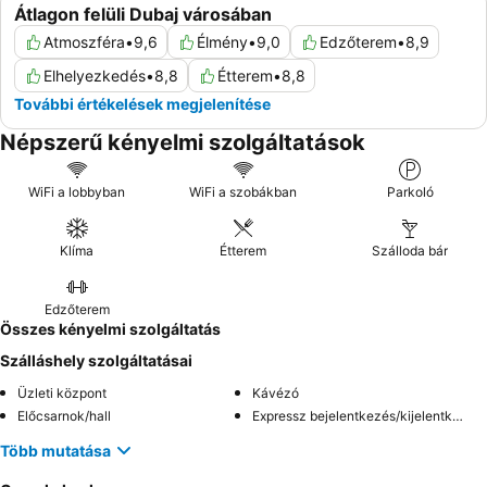
Átlagon felüli Dubaj városában
Atmoszféra
•
9,6
Élmény
•
9,0
Edzőterem
•
8,9
Elhelyezkedés
•
8,8
Étterem
•
8,8
További értékelések megjelenítése
Népszerű kényelmi szolgáltatások
WiFi a lobbyban
WiFi a szobákban
Parkoló
Klíma
Étterem
Szálloda bár
Edzőterem
Összes kényelmi szolgáltatás
Szálláshely szolgáltatásai
Üzleti központ
Kávézó
Előcsarnok/hall
Expressz bejelentkezés/kijelentkezés
Több mutatása