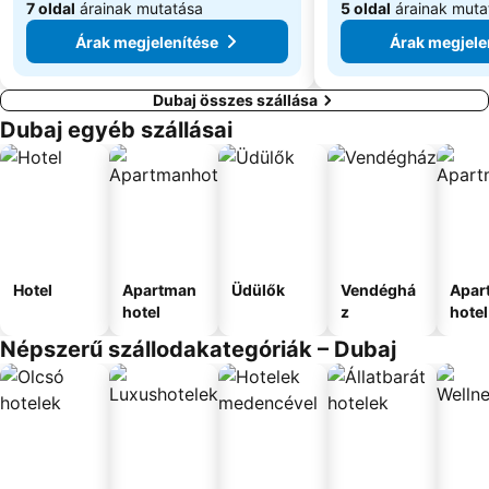
7 oldal
árainak mutatása
5 oldal
árainak muta
Árak megjelenítése
Árak megjele
Dubaj összes szállása
Dubaj egyéb szállásai
Hotel
Apartman
Üdülők
Vendéghá
Apar
hotel
z
hotel
Népszerű szállodakategóriák – Dubaj