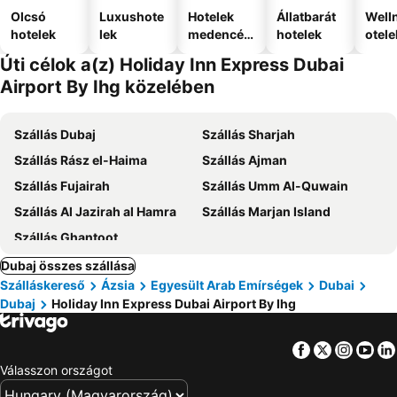
Olcsó
Luxushote
Hotelek
Állatbarát
Well
hotelek
lek
medencév
hotelek
otele
el
Úti célok a(z) Holiday Inn Express Dubai
Airport By Ihg közelében
Szállás Dubaj
Szállás Sharjah
Szállás Rász el-Haima
Szállás Ajman
Szállás Fujairah
Szállás Umm Al-Quwain
Szállás Al Jazirah al Hamra
Szállás Marjan Island
Szállás Ghantoot
Dubaj összes szállása
Szálláskereső
Ázsia
Egyesült Arab Emírségek
Dubai
Dubaj
Holiday Inn Express Dubai Airport By Ihg
Facebook
Twitter
Insta
Yo
Válasszon országot