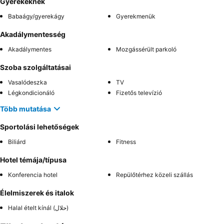
Gyerekeknek
Babaágy/gyerekágy
Gyerekmenük
Akadálymentesség
Akadálymentes
Mozgássérült parkoló
Szoba szolgáltatásai
Vasalódeszka
TV
Légkondicionáló
Fizetős televízió
Több mutatása
Sportolási lehetőségek
Biliárd
Fitness
Hotel témája/típusa
Konferencia hotel
Repülőtérhez közeli szállás
Élelmiszerek és italok
Halal ételt kínál (حلال)