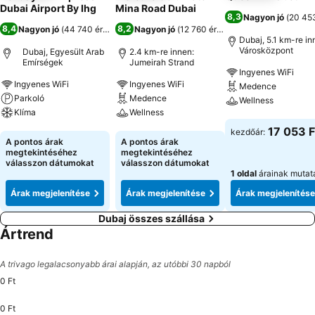
Dubai Airport By Ihg
Mina Road Dubai
8,3
Nagyon jó
(
20 453
8,4
8,2
Nagyon jó
(
44 740 értékelés
)
Nagyon jó
(
12 760 értékelés
)
Dubaj, 5.1 km-re in
Városközpont
Dubaj, Egyesült Arab
2.4 km-re innen:
Emírségek
Jumeirah Strand
Ingyenes WiFi
Ingyenes WiFi
Ingyenes WiFi
Medence
Parkoló
Medence
Wellness
Klíma
Wellness
Árak megjeleníté
17 053 F
kezdőár:
Árak megjelenítése
Árak megjelenítése
A pontos árak
A pontos árak
megtekintéséhez
megtekintéséhez
válasszon dátumokat
válasszon dátumokat
1 oldal
árainak mutat
Árak megjelenítése
Árak megjelenítése
Árak megjelenítése
Dubaj összes szállása
Ártrend
A trivago legalacsonyabb árai alapján, az utóbbi 30 napból
0 Ft
0 Ft