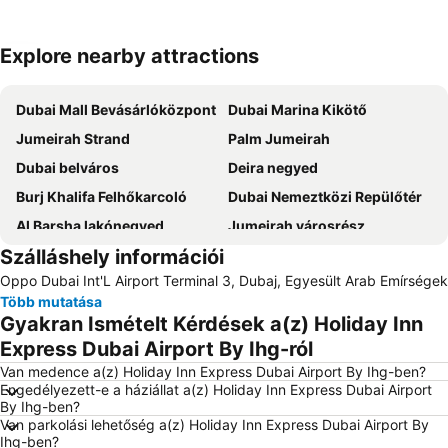
Explore nearby attractions
Nagy méretű térkép
Dubai Mall Bevásárlóközpont
Dubai Marina Kikötő
Jumeirah Strand
Palm Jumeirah
Dubai belváros
Deira negyed
Burj Khalifa Felhőkarcoló
Dubai Nemeztközi Repülőtér
Al Barsha lakónegyed
Jumeirah városrész
Szálláshely információi
Burj Khalifa/Dubai Mall Metro Station
Business Bay üzletinegyed
Oppo Dubai Int'L Airport Terminal 3, Dubaj, Egyesült Arab Emírségek
Dubai Metro
Dubai Investment Park
Több mutatása
Dubai World Trade Centre
Bur Dubai negyed
Gyakran Ismételt Kérdések a(z) Holiday Inn
Dubai Szokokút
Deira City Center Üzletközpont
Express Dubai Airport By Ihg-ról
Gold Souk piac
Dubai Marina Mall
Van medence a(z) Holiday Inn Express Dubai Airport By Ihg-ben?
Engedélyezett-e a háziállat a(z) Holiday Inn Express Dubai Airport
Jumeirah Beach Park
Jebel Ali Palm
By Ihg-ben?
Van parkolási lehetőség a(z) Holiday Inn Express Dubai Airport By
Dubai Festival City városnegyed
Sharjah nemzetközi repülotér
Ihg-ben?