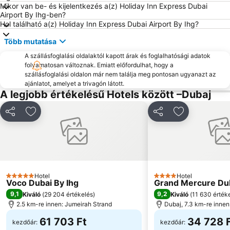
Ajman Beach
Al Rigga negyed
Mikor van be- és kijelentkezés a(z) Holiday Inn Express Dubai
Airport By Ihg-ben?
Kereskedelmi Központ területe
DUBAI AIRSHOW
Hol található a(z) Holiday Inn Express Dubai Airport By Ihg?
Palm Deira Metro Station
Central Market
Több mutatása
Dubai Creek
DMCC Metro Station
A szállásfoglalási oldalaktól kapott árak és foglalhatósági adatok
Mall of the Emirates Metro Station
Dubai Miracle Garden
folyamatosan változnak. Emiatt előfordulhat, hogy a
szállásfoglalási oldalon már nem találja meg pontosan ugyanazt az
Aquaventure Waterpark
Jumeirah Strand lakópark
ajánlatot, amelyet a trivagón látott.
A legjobb értékelésű Hotels között –Dubaj
Dubai World Central - Al Maktoum Nemzetközi Repülőtér
Abu Bakr Seddiq Metro Station
BurJuman Metro Station
Dubai Museum
Megosztás
Hozzáadás a kedvencekhez
Megosztás
Hozzáadás a
World Trade Centre Metro Station
Jumeirah Emirates Towers
Big Boys Toys UAE
ArabPlast
Dubai Nemzetközi Kereskedelmi Központ
Meydan Racecourse
Grand City Mall
Wild Wadi Vízipark
Hotel
Hotel
5 Kategória
4 Kategória
Voco Dubai By Ihg
Grand Mercure Dub
Emirates Bevásárlóközpont
Dubai Marina Metro Station
9,1
9,2
Kiváló
(
29 204 értékelés
)
Kiváló
(
11 630 érték
2.5 km-re innen: Jumeirah Strand
Dubaj, 7.3 km-re inne
61 703 Ft
34 728 
kezdőár:
kezdőár: