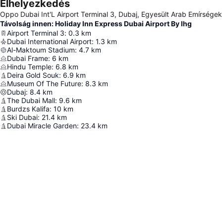
Elhelyezkedés
Oppo Dubai Int'L Airport Terminal 3, Dubaj, Egyesült Arab Emírségek
Távolság innen: Holiday Inn Express Dubai Airport By Ihg
Airport Terminal 3
:
0.3
km
Dubai International Airport
:
1.3
km
Al-Maktoum Stadium
:
4.7
km
Dubai Frame
:
6
km
Hindu Temple
:
6.8
km
Deira Gold Souk
:
6.9
km
Museum Of The Future
:
8.3
km
Dubaj
:
8.4
km
The Dubai Mall
:
9.6
km
Burdzs Kalifa
:
10
km
Ski Dubai
:
21.4
km
Dubai Miracle Garden
:
23.4
km