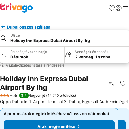
Kedvencek
Bejelen
Me
Dubaj összes szállása
Úti cél
Holiday Inn Express Dubai Airport By Ihg
Érkezés/távozás napja
Vendégek és szobák
Dátumok
2 vendég, 1 szoba.
A jutalékfizetés hatása a rendezésre
Holiday Inn Express Dubai
Airport By Ihg
Megosztá
Ho
Hotel
8,4
Nagyon jó
(
44 740 értékelés
)
3 Kategória
Oppo Dubai Int'L Airport Terminal 3, Dubaj, Egyesült Arab Emírségek
A pontos árak megtekintéséhez válasszon dátumokat
A pontos árak megtekintéséhez válasszon dátumokat
Árak megjelenítése
Árak megjelenítése