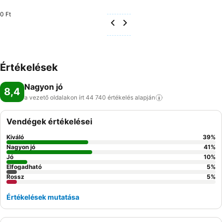
0 Ft
Értékelések
Nagyon jó
8,4
a vezető oldalakon írt 44 740 értékelés
alapján
Vendégek értékelései
Kiváló
39
%
Nagyon jó
41
%
Jó
10
%
Elfogadható
5
%
Rossz
5
%
Értékelések mutatása