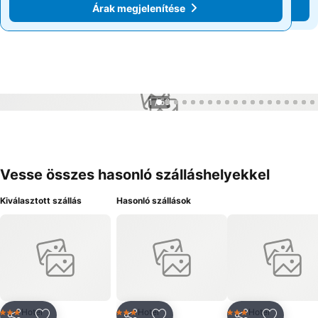
Árak megjelenítése
Árak megjelenítése
1 / 56
Vesse összes hasonló szálláshelyekkel
Kiválasztott szállás
Hasonló szállások
Hotel
Hotel
Hotel
3 Kategória
3 Kategória
3 Kategória