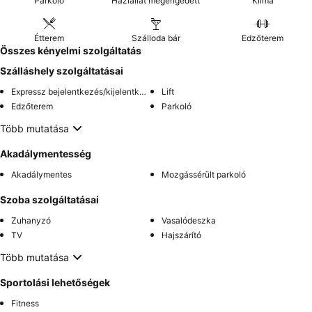
Parkoló
Háziállat megengedett
Klíma
Étterem
Szálloda bár
Edzőterem
Összes kényelmi szolgáltatás
Szálláshely szolgáltatásai
Expressz bejelentkezés/kijelentkezés
Lift
Edzőterem
Parkoló
Több mutatása
Akadálymentesség
Akadálymentes
Mozgássérült parkoló
Szoba szolgáltatásai
Zuhanyzó
Vasalódeszka
TV
Hajszárító
Több mutatása
Sportolási lehetőségek
Fitness