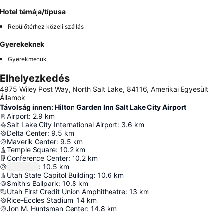
Hotel témája/típusa
Repülőtérhez közeli szállás
Gyerekeknek
Gyerekmenük
Elhelyezkedés
4975 Wiley Post Way, North Salt Lake, 84116, Amerikai Egyesült
Államok
Távolság innen: Hilton Garden Inn Salt Lake City Airport
Airport
:
2.9
km
Salt Lake City International Airport
:
3.6
km
Delta Center
:
9.5
km
Maverik Center
:
9.5
km
Temple Square
:
10.2
km
Conference Center
:
10.2
km
:
10.5
km
Utah State Capitol Building
:
10.6
km
Smith's Ballpark
:
10.8
km
Utah First Credit Union Amphitheatre
:
13
km
Rice-Eccles Stadium
:
14
km
Jon M. Huntsman Center
:
14.8
km