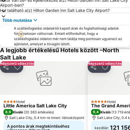
Mikor van be- és kijelentkezés a(z) Hilton Garden Inn Salt Lake City
Airport-ben?
Hol található a(z) Hilton Garden Inn Salt Lake City Airport?
Több mutatása
A szállásfoglalási oldalaktól kapott árak és foglalhatósági adatok
folyamatosan változnak. Emiatt előfordulhat, hogy a
szállásfoglalási oldalon már nem találja meg pontosan ugyanazt az
ajánlatot, amelyet a trivagón látott.
A legjobb értékelésű Hotels között –North
Salt Lake
Népszerű választás
Népszerű választás
Megosztás
Hozzáadás a kedvencekhez
Megosztás
Hozzáadás
Hotel
Hotel
4 Kategória
5 Kategória
Little America Salt Lake City
The Grand Ameri
8,9
9,4
Kiváló
(
20 363 értékelés
)
Kiváló
(
13 719 ért
Salt Lake City, 0.4 km-re innen: Városközpont
Salt Lake City, 0.4
A pontos árak megtekintéséhez
121 15
kezdőár: