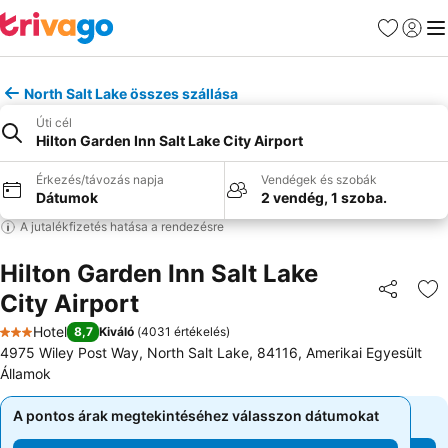
Kedvencek
Bejelen
Me
North Salt Lake összes szállása
Úti cél
Hilton Garden Inn Salt Lake City Airport
Érkezés/távozás napja
Vendégek és szobák
Dátumok
2 vendég, 1 szoba.
A jutalékfizetés hatása a rendezésre
Hilton Garden Inn Salt Lake
City Airport
Megosztá
Ho
Hotel
8,7
Kiváló
(
4031 értékelés
)
3 Kategória
4975 Wiley Post Way, North Salt Lake, 84116, Amerikai Egyesült
Államok
A pontos árak megtekintéséhez válasszon dátumokat
A pontos árak megtekintéséhez válasszon dátumokat