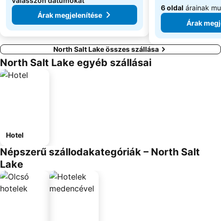
válasszon dátumokat
6 oldal
árainak mu
Árak megjelenítése
Árak megj
North Salt Lake összes szállása
North Salt Lake egyéb szállásai
Hotel
Népszerű szállodakategóriák – North Salt
Lake