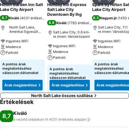
Megosztás
Hozzáadás a kedvencekhez
Megosztás
Hozzáadás a kedvencekhez
Megosztás
Hozzáad
Hilton Garden Inn Salt
Holiday Inn Express
Spark by Hilton Sal
Lake City Airport
Salt Lake City
Lake City Airport
Downtown By Ihg
8,7
8,3
Kiváló
(
4031 értékelés
)
Nagyon jó
(
1450 é
8,6
Kiváló
(
7783 értékelés
)
North Salt Lake,
Salt Lake City, 11.
Amerikai Egyesült
re innen: Városköz
Salt Lake City, 0.6 km-
Államok
re innen: Városközpont
Ingyenes WiFi
Ingyenes WiFi
Ingyenes WiFi
Medence
Medence
Medence
Parkoló
Parkoló
Parkoló
A pontos árak
A pontos árak
megtekintéséhez
megtekintéséhez
A pontos árak
válasszon dátumokat
válasszon dátumoka
megtekintéséhez
válasszon dátumokat
Árak megjelenítése
Árak megjelenítése
Árak megjelenítése
North Salt Lake összes szállása
Értékelések
Kiváló
8,7
a vezető oldalakon írt 4031 értékelés
alapján