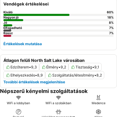
Vendégek értékelései
Kiváló
60
%
Nagyon jó
18
%
Jó
8
%
Elfogadható
7
%
Rossz
7
%
Értékelések mutatása
Átlagon felüli North Salt Lake városában
Edzőterem
•
9,3
Élmény
•
9,2
Tisztaság
•
9,1
Elhelyezkedés
•
8,9
Szolgáltatás/létesítmény
•
8,2
További értékelések megjelenítése
Népszerű kényelmi szolgáltatások
WiFi a lobbyban
WiFi a szobákban
Medence