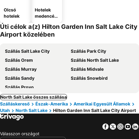
Olcsó
Hotelek
hotelek
medencév
el
Úti célok a(z) Hilton Garden Inn Salt Lake City
Airport közelében
Szállás Salt Lake City
Szállás Park City
Szállás Orem
Szállás North Salt Lake
Szállás Murray
Szállás Midvale
Szállás Sandy
Szállás Snowbird
Szállás Provo
North Salt Lake összes szállása
Szálláskereső
Észak-Amerika
Amerikai Egyesült Államok
Utah
North Salt Lake
Hilton Garden Inn Salt Lake City Airport
Facebook
Twitter
Insta
Yo
Válasszon országot