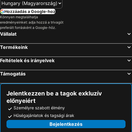
Hozzáadás a Google-hoz
Könnyen megtalálhatja
eredményeinket: adja hozzá a trivagót
preferált forrásként a Google-höz.
Vállalat
Termékeink
Feltételek és irányelvek
Támogatás
Jelentkezzen be a tagok exkluzív
előnyeiért
Személyre szabott élmény
Hűségajánlatok és tagsági árak
Bejelentkezés