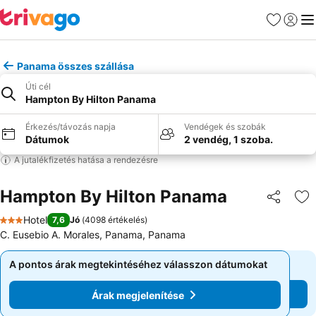
Kedvencek
Bejelen
Me
Panama összes szállása
Úti cél
Hampton By Hilton Panama
Érkezés/távozás napja
Vendégek és szobák
Dátumok
2 vendég, 1 szoba.
A jutalékfizetés hatása a rendezésre
Hampton By Hilton Panama
Megosztá
Ho
Hotel
7,6
Jó
(
4098 értékelés
)
3 Kategória
C. Eusebio A. Morales, Panama, Panama
A pontos árak megtekintéséhez válasszon dátumokat
A pontos árak megtekintéséhez válasszon dátumokat
Árak megjelenítése
Árak megjelenítése