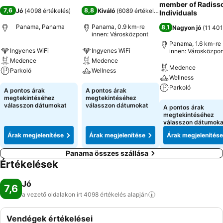
member of Radiss
7,6
8,8
Jó
(
4098 értékelés
)
Kiváló
(
6089 értékelés
)
Individuals
Panama, Panama
Panama, 0.9 km-re
8,1
Nagyon jó
(
11 401
innen: Városközpont
Panama, 1.6 km-re
Ingyenes WiFi
Ingyenes WiFi
innen: Városközpon
Medence
Medence
Medence
Parkoló
Wellness
Wellness
Parkoló
A pontos árak
A pontos árak
megtekintéséhez
megtekintéséhez
válasszon dátumokat
válasszon dátumokat
A pontos árak
megtekintéséhez
válasszon dátumoka
Árak megjelenítése
Árak megjelenítése
Árak megjelenítése
Panama összes szállása
Értékelések
Jó
7,6
a vezető oldalakon írt 4098 értékelés
alapján
Vendégek értékelései