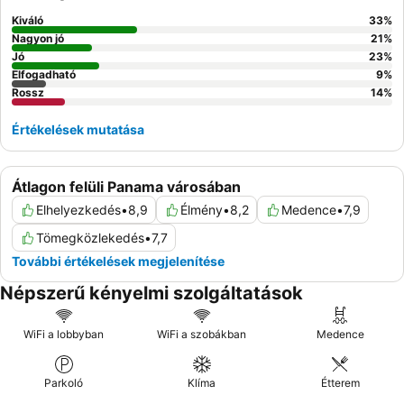
Kiváló
33
%
Nagyon jó
21
%
Jó
23
%
Elfogadható
9
%
Rossz
14
%
Értékelések mutatása
Átlagon felüli Panama városában
Elhelyezkedés
•
8,9
Élmény
•
8,2
Medence
•
7,9
Tömegközlekedés
•
7,7
További értékelések megjelenítése
Népszerű kényelmi szolgáltatások
WiFi a lobbyban
WiFi a szobákban
Medence
Parkoló
Klíma
Étterem