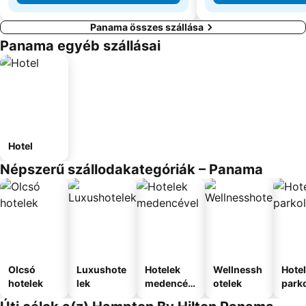
Panama összes szállása
Panama egyéb szállásai
Hotel
Népszerű szállodakategóriák – Panama
Olcsó
Luxushote
Hotelek
Wellnessh
Hote
hotelek
lek
medencév
otelek
park
el