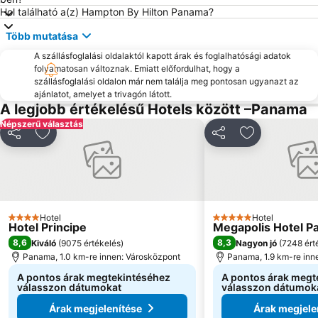
Hol található a(z) Hampton By Hilton Panama?
Több mutatása
A szállásfoglalási oldalaktól kapott árak és foglalhatósági adatok
folyamatosan változnak. Emiatt előfordulhat, hogy a
szállásfoglalási oldalon már nem találja meg pontosan ugyanazt az
ajánlatot, amelyet a trivagón látott.
A legjobb értékelésű Hotels között –Panama
Népszerű választás
Megosztás
Hozzáadás a kedvencekhez
Megosztás
Hozzáadás a
Hotel
Hotel
4 Kategória
5 Kategória
Hotel Principe
Megapolis Hotel 
8,6
8,3
Kiváló
(
9075 értékelés
)
Nagyon jó
(
7248 ért
Panama, 1.0 km-re innen: Városközpont
Panama, 1.9 km-re inn
A pontos árak megtekintéséhez
A pontos árak megt
válasszon dátumokat
válasszon dátumok
Árak megjelenítése
Árak megjele