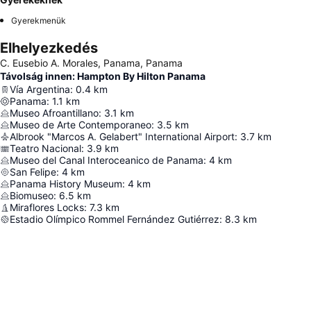
Gyerekmenük
Elhelyezkedés
C. Eusebio A. Morales, Panama, Panama
Távolság innen: Hampton By Hilton Panama
Vía Argentina
:
0.4
km
Panama
:
1.1
km
Museo Afroantillano
:
3.1
km
Museo de Arte Contemporaneo
:
3.5
km
Albrook "Marcos A. Gelabert" International Airport
:
3.7
km
Teatro Nacional
:
3.9
km
Museo del Canal Interoceanico de Panama
:
4
km
San Felipe
:
4
km
Panama History Museum
:
4
km
Biomuseo
:
6.5
km
Miraflores Locks
:
7.3
km
Estadio Olímpico Rommel Fernández Gutiérrez
:
8.3
km