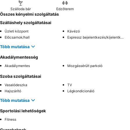
Szálloda bár
Edzőterem
Összes kényelmi szolgáltatás
Szálláshely szolgáltatásai
Üzleti központ
Kávézó
Előcsarnok/hall
Expressz bejelentkezés/kijelentkezés
Több mutatása
Akadálymentesség
Akadálymentes
Mozgássérült parkoló
Szoba szolgáltatásai
Vasalódeszka
TV
Hajszárító
Légkondicionáló
Több mutatása
Sportolási lehetőségek
Fitness
Gyerekeknek