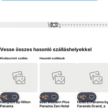
1 / 24
Vesse összes hasonló szálláshelyekkel
Kiválasztott szállás
Hasonló szállások
Hotel
Hotel
Hotel
3 Kategória
4 Kategória
4 Kategória
Megosztás
Hozzáadás a kedvencekhez
Megosztás
Hozzáadás a kedvencekhez
Megosztás
Hozzáad
Hampton By Hilton
Best Western Plus
Hotel El Panama b
Panama
Panama Zen Hotel
Faranda Grand, a