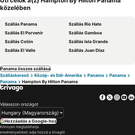
Úti célok a(z) Hampton By Hilton Panama
közelében
Szállás Panama
Szállás Río Hato
Szállás El Porvenir
Szállás Gamboa
Szállás Colón
Szállás Isla Grande
Szállás El Valle
Szállás Juan Díaz
Panama összes szállása
Szálláskereső
Közép- és Dél-Amerika
Panama
Panama
Panama
Hampton By Hilton Panama
Facebook
Twitter
Insta
Yo
Válasszon országot
Hozzáadás a Google-hoz
Könnyen megtalálhatja
eredményeinket: adja hozzá a trivagót