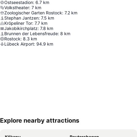
Ostseestadion
:
6.7
km
Volkstheater
:
7
km
Zoologischer Garten Rostock
:
7.2
km
Stephan Jantzen
:
7.5
km
Kröpeliner Tor
:
7.7
km
Jakobikirchplatz
:
7.8
km
Brunnen der Lebensfreude
:
8
km
Rostock
:
8.3
km
Lübeck Airport
:
94.9
km
Explore nearby attractions
Nagy méretű térkép
Kőkapu
Reutershagen