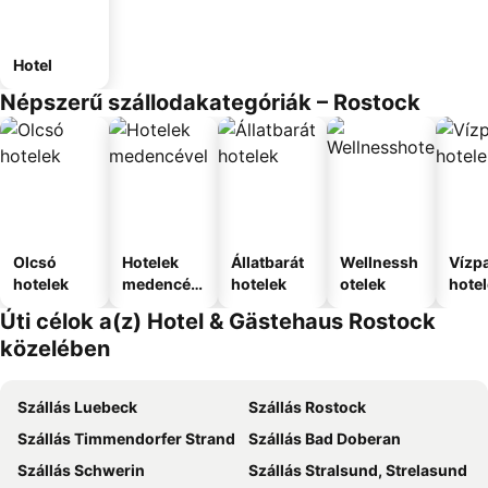
Hotel
Népszerű szállodakategóriák – Rostock
Olcsó
Hotelek
Állatbarát
Wellnessh
Vízpa
hotelek
medencév
hotelek
otelek
hote
el
Úti célok a(z) Hotel & Gästehaus Rostock
közelében
Szállás Luebeck
Szállás Rostock
Szállás Timmendorfer Strand
Szállás Bad Doberan
Szállás Schwerin
Szállás Stralsund, Strelasund