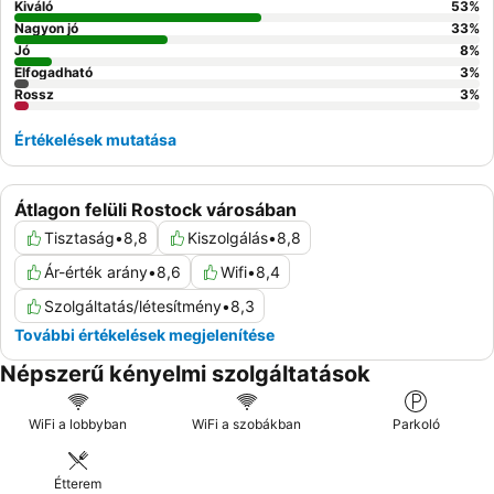
Kiváló
53
%
Nagyon jó
33
%
Jó
8
%
Elfogadható
3
%
Rossz
3
%
Értékelések mutatása
Átlagon felüli Rostock városában
Tisztaság
•
8,8
Kiszolgálás
•
8,8
Ár-érték arány
•
8,6
Wifi
•
8,4
Szolgáltatás/létesítmény
•
8,3
További értékelések megjelenítése
Népszerű kényelmi szolgáltatások
WiFi a lobbyban
WiFi a szobákban
Parkoló
Étterem