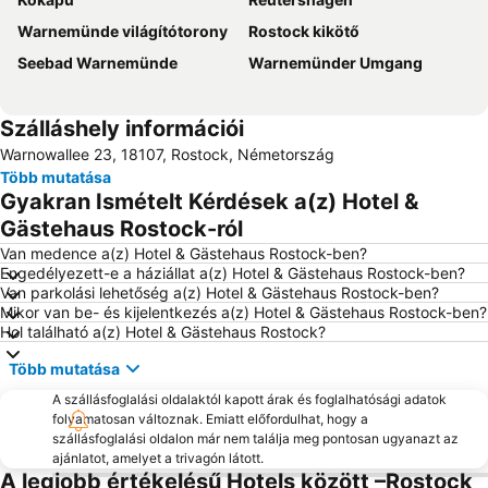
Warnemünde világítótorony
Rostock kikötő
Seebad Warnemünde
Warnemünder Umgang
Szálláshely információi
Warnowallee 23, 18107, Rostock, Németország
Több mutatása
Gyakran Ismételt Kérdések a(z) Hotel &
Gästehaus Rostock-ról
Van medence a(z) Hotel & Gästehaus Rostock-ben?
Engedélyezett-e a háziállat a(z) Hotel & Gästehaus Rostock-ben?
Van parkolási lehetőség a(z) Hotel & Gästehaus Rostock-ben?
Mikor van be- és kijelentkezés a(z) Hotel & Gästehaus Rostock-ben?
Hol található a(z) Hotel & Gästehaus Rostock?
Több mutatása
A szállásfoglalási oldalaktól kapott árak és foglalhatósági adatok
folyamatosan változnak. Emiatt előfordulhat, hogy a
szállásfoglalási oldalon már nem találja meg pontosan ugyanazt az
ajánlatot, amelyet a trivagón látott.
A legjobb értékelésű Hotels között –Rostock