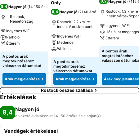
8,2
Nagyon jó
(
7115 
Only
8,4
Nagyon jó
(
14 150 értékelés
)
Rostock, 1.3 km-re
8,4
Nagyon jó
(
7140 értékelés
)
innen: Városközpon
Rostock,
Németország
Rostock, 2.2 km-re
Ingyenes WiFi
innen: Városközpont
Ingyenes WiFi
Háziállat megenge
Ingyenes WiFi
Parkoló
Étterem
Medence
Étterem
Wellness
Árak megjeleníté
A pontos árak
Árak megjelenítése
megtekintéséhez
A pontos árak
Árak megjelenítése
válasszon dátumoka
megtekintéséhez
A pontos árak
válasszon dátumokat
megtekintéséhez
válasszon dátumokat
Árak megjelenítése
Árak megjelenítése
Árak megjelenítése
Rostock összes szállása
Értékelések
Nagyon jó
8,4
a vezető oldalakon írt 14 150 értékelés
alapján
Vendégek értékelései