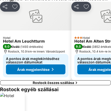
Megosztás
Hozzáadás a kedvencekhez
Megosztás
Hozzáadás a
Hotel
Hotel
3 Kategória
Hotel Am Leuchtturm
Hotel Am Alten St
9,0
9,0
Kiváló
(
1493 értékelés
)
Kiváló
(
3852 értékel
Rostock, 10.9 km-re innen: Városközpont
Rostock, 10.4 km-re i
A pontos árak megtekintéséhez
A pontos árak megt
válasszon dátumokat
válasszon dátumok
Árak megjelenítése
Árak megjele
Rostock összes szállása
Rostock egyéb szállásai