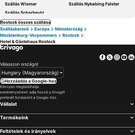
Szállás Wismar
Szállás Nykøbing Falster
Szállás Scharbeutz
Rostock összes szállása
Szálláskereső
Európa
Németország
Mecklenburg-Vorpommern
Rostock
Hotel & Gästehaus Rostock
Facebook
Twitter
Insta
Yo
Válasszon országot
Hozzáadás a Google-hoz
Könnyen megtalálhatja
eredményeinket: adja hozzá a trivagót
preferált forrásként a Google-höz.
Vállalat
Termékeink
Feltételek és irányelvek