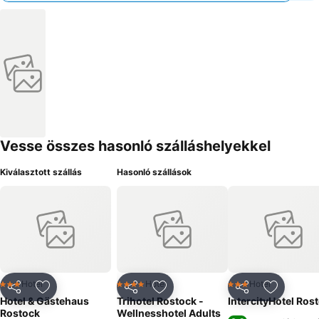
Vesse összes hasonló szálláshelyekkel
Kiválasztott szállás
Hasonló szállások
Hotel
Hotel
Hotel
3 Kategória
4 Kategória
3 Kategória
Megosztás
Hozzáadás a kedvencekhez
Megosztás
Hozzáadás a kedvencekhez
Megosztás
Hozzáad
Hotel & Gästehaus
Trihotel Rostock -
IntercityHotel Ros
Rostock
Wellnesshotel Adults