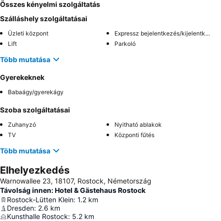
Összes kényelmi szolgáltatás
Szálláshely szolgáltatásai
Üzleti központ
Expressz bejelentkezés/kijelentkezés
Lift
Parkoló
Több mutatása
Gyerekeknek
Babaágy/gyerekágy
Szoba szolgáltatásai
Zuhanyzó
Nyitható ablakok
TV
Központi fűtés
Több mutatása
Elhelyezkedés
Warnowallee 23, 18107, Rostock, Németország
Távolság innen: Hotel & Gästehaus Rostock
Rostock-Lütten Klein
:
1.2
km
Dresden
:
2.6
km
Kunsthalle Rostock
:
5.2
km