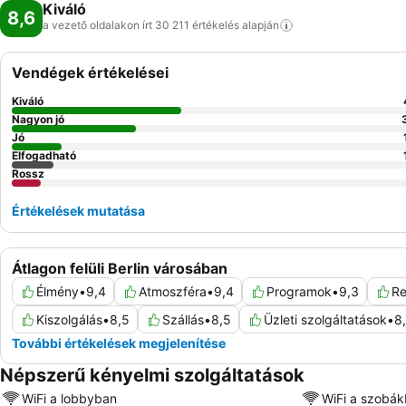
Kiváló
8,6
a vezető oldalakon írt 30 211 értékelés
alapján
Vendégek értékelései
Kiváló
Nagyon jó
Jó
Elfogadható
Rossz
Értékelések mutatása
Átlagon felüli Berlin városában
Élmény
•
9,4
Atmoszféra
•
9,4
Programok
•
9,3
Re
Kiszolgálás
•
8,5
Szállás
•
8,5
Üzleti szolgáltatások
•
8
További értékelések megjelenítése
Népszerű kényelmi szolgáltatások
WiFi a lobbyban
WiFi a szobá