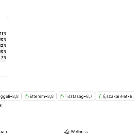
41
%
30
%
12
%
10
%
7
%
ggeli
•
8,8
Étterem
•
8,8
Tisztaság
•
8,7
Éjszakai élet
•
8
,0
kban
Wellness