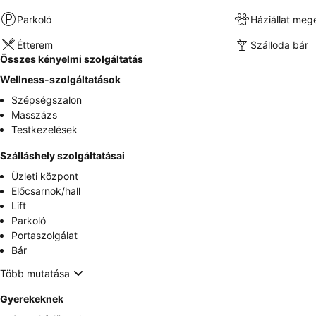
Parkoló
Háziállat meg
Étterem
Szálloda bár
Összes kényelmi szolgáltatás
Wellness-szolgáltatások
Szépségszalon
Masszázs
Testkezelések
Szálláshely szolgáltatásai
Üzleti központ
Előcsarnok/hall
Lift
Parkoló
Portaszolgálat
Bár
Több mutatása
Gyerekeknek