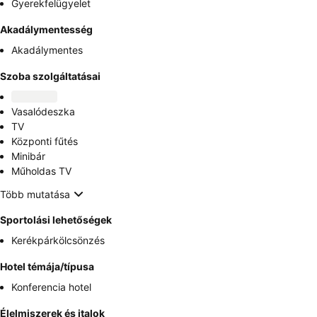
Gyerekfelügyelet
Akadálymentesség
Akadálymentes
Szoba szolgáltatásai
Vasalódeszka
TV
Központi fűtés
Minibár
Műholdas TV
Több mutatása
Sportolási lehetőségek
Kerékpárkölcsönzés
Hotel témája/típusa
Konferencia hotel
Élelmiszerek és italok