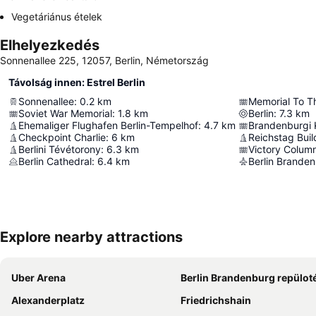
Vegetáriánus ételek
Elhelyezkedés
Sonnenallee 225, 12057, Berlin, Németország
Távolság innen: Estrel Berlin
Sonnenallee
:
0.2
km
Soviet War Memorial
:
1.8
km
Berlin
:
7.3
km
Ehemaliger Flughafen Berlin-Tempelhof
:
4.7
km
Brandenburgi
Checkpoint Charlie
:
6
km
Reichstag Buil
Berlini Tévétorony
:
6.3
km
Victory Colum
Berlin Cathedral
:
6.4
km
Explore nearby attractions
Uber Arena
Berlin Brandenburg repülot
Alexanderplatz
Friedrichshain