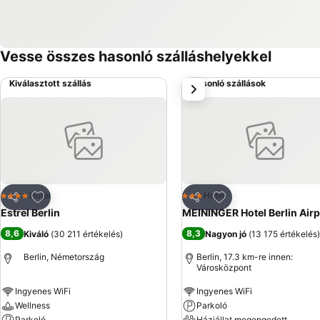
Vesse összes hasonló szálláshelyekkel
Kiválasztott szállás
Hasonló szállások
következő
Hozzáadás a kedvencekhez
Hozzáadás a kedve
Hotel
Hotel
4 Kategória
3 Kategória
Megosztás
Megosztás
Estrel Berlin
MEININGER Hotel Berlin Airp
8,6
8,3
Kiváló
(
30 211 értékelés
)
Nagyon jó
(
13 175 értékelés
)
Berlin, Németország
Berlin, 17.3 km-re innen:
Városközpont
Ingyenes WiFi
Ingyenes WiFi
Wellness
Parkoló
Parkoló
Háziállat megengedett