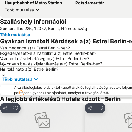
Hauptbahnhof Metro Station
Potsdamer tér
Több mutatása
Szálláshely információi
Sonnenallee 225, 12057, Berlin, Németország
Több mutatása
Gyakran Ismételt Kérdések a(z) Estrel Berlin-r
Van medence a(z) Estrel Berlin-ben?
Engedélyezett-e a háziállat a(z) Estrel Berlin-ben?
Van parkolási lehetőség a(z) Estrel Berlin-ben?
Mikor van be- és kijelentkezés a(z) Estrel Berlin-ben?
Hol található a(z) Estrel Berlin?
Több mutatása
A szállásfoglalási oldalaktól kapott árak és foglalhatósági adatok folya
pontosan ugyanazt az ajánlatot, amelyet a trivagón látott.
A legjobb értékelésű Hotels között –Berlin
Hozzáadás a kedvencekhez
Hozzáadás a k
Megosztás
Megosztás