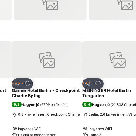
ncekhez
Hozzáadás a kedvencekhez
Hozzáadás a ked
Hotel
Hotel
4 Kategória
3 Kategória
Megosztás
Megosztás
ort
Garner Hotel Berlin - Checkpoint
MEININGER Hotel Berlin
Charlie By Ihg
Tiergarten
8,2
8,4
Nagyon jó
(
6799 értékelés
)
Nagyon jó
(
21 838 értéke
0.3 km-re innen: Checkpoint Charlie
Berlin, 2.6 km-re innen: Vá
Ingyenes WiFi
Ingyenes WiFi
Háziállat megengedett
Parkoló