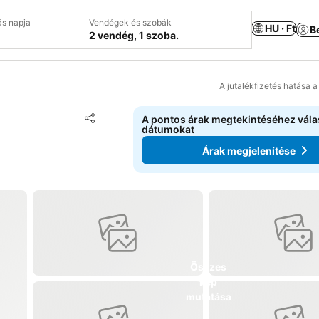
ás napja
Vendégek és szobák
HU · Ft
B
2 vendég, 1 szoba.
A jutalékfizetés hatása 
Hozzáadás a kedvencekhez
A pontos árak megtekintéséhez vál
Megosztás
dátumokat
Árak megjelenítése