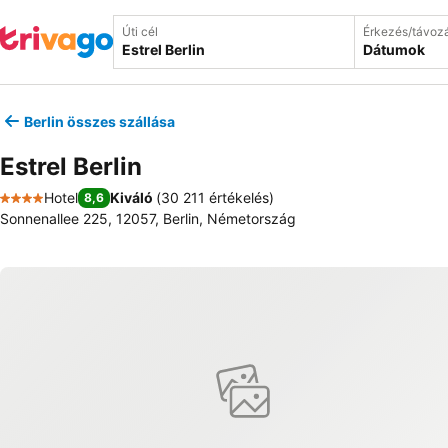
Úti cél
Érkezés/távoz
Dátumok
Berlin összes szállása
Estrel Berlin
Hotel
Kiváló
(
30 211 értékelés
)
8,6
4 Kategória
Sonnenallee 225, 12057, Berlin, Németország