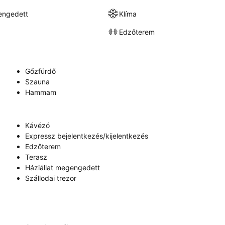
engedett
Klíma
Edzőterem
Gőzfürdő
Szauna
Hammam
Kávézó
Expressz bejelentkezés/kijelentkezés
Edzőterem
Terasz
Háziállat megengedett
Szállodai trezor