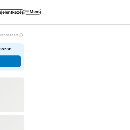
Menü
ejelentkezés
a rendezésre
asszon