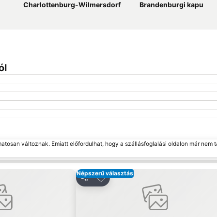
Charlottenburg-Wilmersdorf
Brandenburgi kapu
ól
matosan változnak. Emiatt előfordulhat, hogy a szállásfoglalási oldalon már nem t
Népszerű választás
edvencekhez
Hozzáadás a kedvencekhez
Megosztás