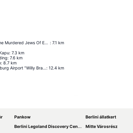
Memorial To The Murdered Jews Of Europe
:
7.1
km
 Kapu
:
7.3
km
ding
:
7.6
km
n
:
8.7
km
Berlin Brandenburg Airport "Willy Brandt"
:
12.4
km
Nagy méretű térkép
ér
Pankow
Berlini állatkert
Berlini Legoland Discovery Centre élménypark
Mitte Városrész