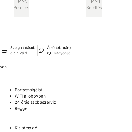
Betöltés
Betöltés
Szolgáltatások
Ár-érték arány
8,5
Kiváló
8,0
Nagyon jó
kban
Portaszolgálat
WiFi a lobbyban
24 órás szobaszerviz
Reggeli
Kis társalgó