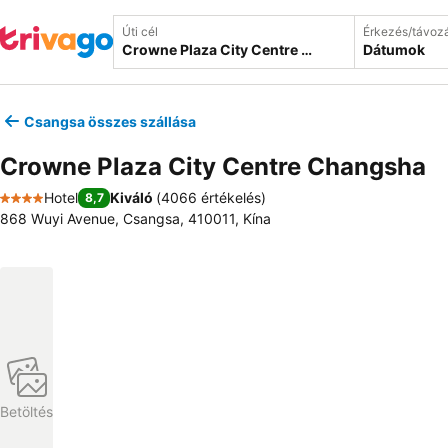
Úti cél
Érkezés/távoz
Dátumok
Csangsa összes szállása
Crowne Plaza City Centre Changsha
Hotel
Kiváló
(
4066 értékelés
)
8,7
4 Kategória
868 Wuyi Avenue, Csangsa, 410011, Kína
Betöltés