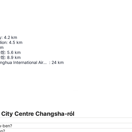
y
:
4.2
km
lion
:
4.5
km
km
示馆
:
5.6
km
术馆
:
8.9
km
Changsha Huanghua International Airport
:
24
km
Nagy méretű térkép
 City Centre Changsha-ról
a-ben?
en?