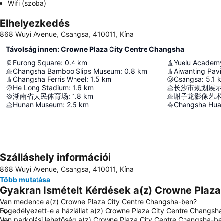
Wifi (szoba)
Elhelyezkedés
868 Wuyi Avenue, Csangsa, 410011, Kína
Távolság innen: Crowne Plaza City Centre Changsha
Furong Square
:
0.4
km
Yuelu Academ
Changsha Bamboo Slips Museum
:
0.8
km
Aiwanting Pavi
Changsha Ferris Wheel
:
1.5
km
Csangsa
:
5.1
He Long Stadium
:
1.6
km
长沙市规划展
湖南省人民体育场
:
1.8
km
谢子龙影像艺
Hunan Museum
:
2.5
km
Szálláshely információi
868 Wuyi Avenue, Csangsa, 410011, Kína
Több mutatása
Gyakran Ismételt Kérdések a(z) Crowne Plaza
Van medence a(z) Crowne Plaza City Centre Changsha-ben?
Engedélyezett-e a háziállat a(z) Crowne Plaza City Centre Changsh
Van parkolási lehetőség a(z) Crowne Plaza City Centre Changsha-b