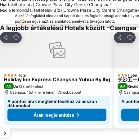
Hol található a(z) Crowne Plaza City Centre Changsha?
Mik a lemondási feltételek a(z) Crowne Plaza City Centre Changsha
A szállásfoglalási oldalaktól kapott árak és foglalhatósági adatok folya
pontosan ugyanazt az ajánlatot, amelyet a trivagón látott.
A legjobb értékelésű Hotels között –Csangsa
Hozzáadás a kedvencekhez
Hozz
Megosztás
Megosztá
Hotel
Hotel
4 Kategória
3 Kategóri
Holiday Inn Express Changsha Yuhua By Ihg
长沙五一广场
7,9
9,4
Jó
(
23 értékelés
)
Kiváló
Csangsa, 15.1 km-re innen: Városközpont
Csangsa,
A pontos árak megtekintéséhez válasszon
A ponto
dátumokat
Árak megjelenítése