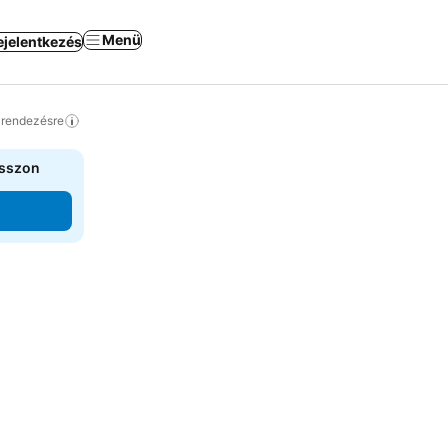
Menü
ejelentkezés
a rendezésre
asszon