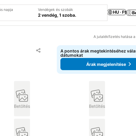
ás napja
Vendégek és szobák
HU · Ft
B
2 vendég, 1 szoba.
A jutalékfizetés hatása 
Hozzáadás a kedvencekhez
A pontos árak megtekintéséhez vál
Megosztás
dátumokat
Árak megjelenítése
Betöltés
Betöltés