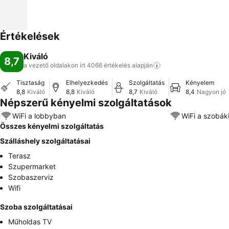
Értékelések
Kiváló
8,7
a vezető oldalakon írt 4066 értékelés
alapján
Tisztaság
Elhelyezkedés
Szolgáltatás
Kényelem
8,8
Kiváló
8,8
Kiváló
8,7
Kiváló
8,4
Nagyon jó
Népszerű kényelmi szolgáltatások
WiFi a lobbyban
WiFi a szobá
Összes kényelmi szolgáltatás
Szálláshely szolgáltatásai
Terasz
Szupermarket
Szobaszerviz
Wifi
Szoba szolgáltatásai
Műholdas TV