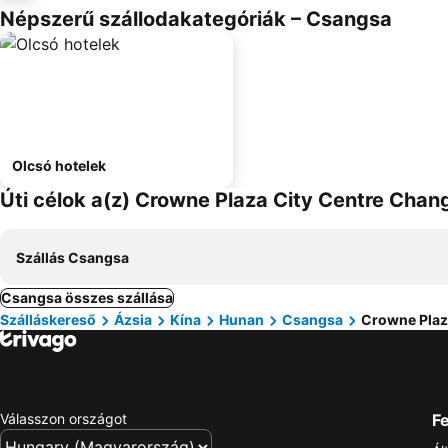
Népszerű szállodakategóriák – Csangsa
Olcsó hotelek
Úti célok a(z) Crowne Plaza City Centre Cha
Szállás Csangsa
Csangsa összes szállása
Szálláskereső
Ázsia
Kína
Hunan
Csangsa
Crowne Plaz
Válasszon országot
Fe