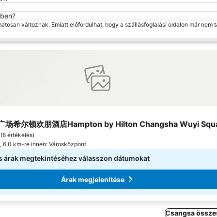
-ben?
matosan változnak. Emiatt előfordulhat, hogy a szállásfoglalási oldalon már nem t
áadás a kedvencekhez
s
a
希尔顿欢朋酒店Hampton by Hilton Changsha Wuyi Squ
(
8 értékelés
)
 6.0 km-re innen: Városközpont
s árak megtekintéséhez válasszon dátumokat
Árak megjelenítése
Csangsa összes