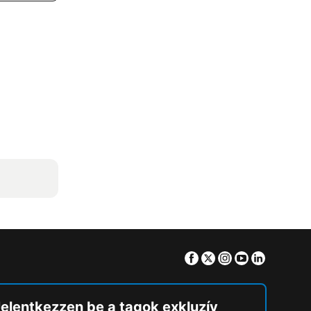
Facebook
Twitter
Instagram
Youtube
Linkedin
Jelentkezzen be a tagok exkluzív