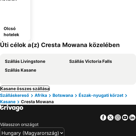
Olcsó
hotelek
Úti célok a(z) Cresta Mowana közelében
Szállás Livingstone
Szállás Victoria Falls
Szállás Kasane
Kasane összes szállása
Szálláskereső
Afrika
Botswana
Észak-nyugati körzet
Kasane
Cresta Mowana
Facebook
Twitter
Insta
Yo
Válasszon országot