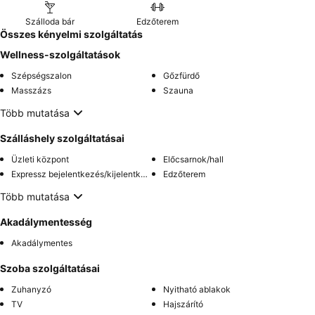
Szálloda bár
Edzőterem
Összes kényelmi szolgáltatás
Wellness-szolgáltatások
Szépségszalon
Gőzfürdő
Masszázs
Szauna
Több mutatása
Szálláshely szolgáltatásai
Üzleti központ
Előcsarnok/hall
Expressz bejelentkezés/kijelentkezés
Edzőterem
Több mutatása
Akadálymentesség
Akadálymentes
Szoba szolgáltatásai
Zuhanyzó
Nyitható ablakok
TV
Hajszárító