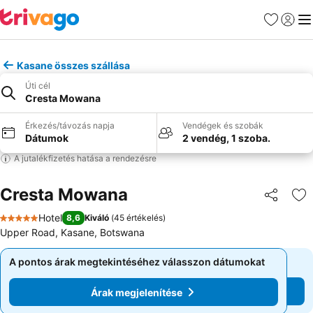
Kedvencek
Bejelen
Me
Kasane összes szállása
Úti cél
Cresta Mowana
Érkezés/távozás napja
Vendégek és szobák
Dátumok
2 vendég, 1 szoba.
A jutalékfizetés hatása a rendezésre
Cresta Mowana
Megosztá
Ho
Hotel
8,6
Kiváló
(
45 értékelés
)
5 Kategória
Upper Road, Kasane, Botswana
A pontos árak megtekintéséhez válasszon dátumokat
A pontos árak megtekintéséhez válasszon dátumokat
Árak megjelenítése
Árak megjelenítése