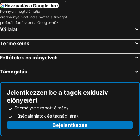
Hozzáadás a Google-hoz
Könnyen megtalálhatja
eredményeinket: adja hozzá a trivagót
preferált forrásként a Google-höz.
Vállalat
Termékeink
Feltételek és irányelvek
Támogatás
Jelentkezzen be a tagok exkluzív
előnyeiért
Személyre szabott élmény
Hűségajánlatok és tagsági árak
Bejelentkezés