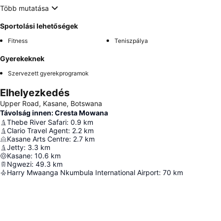
Több mutatása
Sportolási lehetőségek
Fitness
Teniszpálya
Gyerekeknek
Szervezett gyerekprogramok
Elhelyezkedés
Upper Road, Kasane, Botswana
Távolság innen: Cresta Mowana
Thebe River Safari
:
0.9
km
Clario Travel Agent
:
2.2
km
Kasane Arts Centre
:
2.7
km
Jetty
:
3.3
km
Kasane
:
10.6
km
Ngwezi
:
49.3
km
Harry Mwaanga Nkumbula International Airport
:
70
km