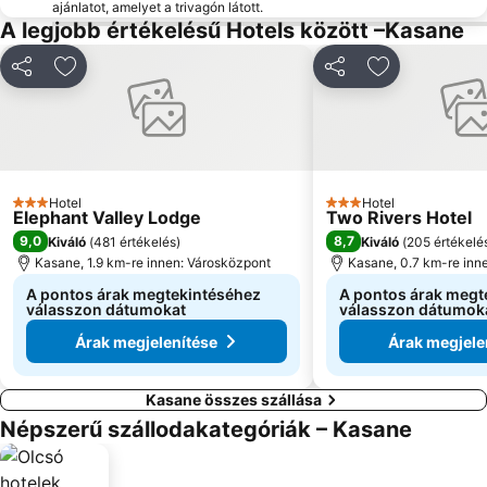
ajánlatot, amelyet a trivagón látott.
A legjobb értékelésű Hotels között –Kasane
Megosztás
Hozzáadás a kedvencekhez
Megosztás
Hozzáadás a
Hotel
Hotel
3 Kategória
3 Kategória
Elephant Valley Lodge
Two Rivers Hotel
9,0
8,7
Kiváló
(
481 értékelés
)
Kiváló
(
205 értékelé
Kasane, 1.9 km-re innen: Városközpont
Kasane, 0.7 km-re inn
A pontos árak megtekintéséhez
A pontos árak megt
válasszon dátumokat
válasszon dátumok
Árak megjelenítése
Árak megjele
Kasane összes szállása
Népszerű szállodakategóriák – Kasane