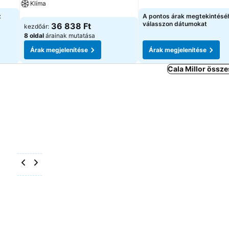
Klíma
Árak megjelenítése
z
A pontos árak megtekintésé
Árak megjelenítése
válasszon dátumokat
36 838 Ft
kezdőár:
8 oldal
árainak mutatása
Árak megjelenítése
Árak megjelenítése
Cala Millor össze