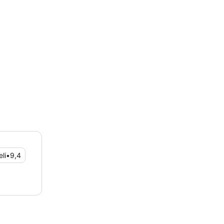
li
•
9,4