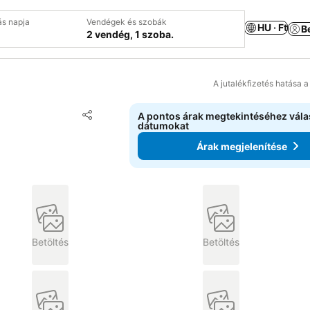
ás napja
Vendégek és szobák
HU · Ft
B
2 vendég, 1 szoba.
A jutalékfizetés hatása 
Hozzáadás a kedvencekhez
A pontos árak megtekintéséhez vál
Megosztás
dátumokat
Árak megjelenítése
Betöltés
Betöltés