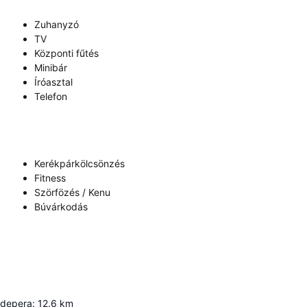
Zuhanyzó
TV
Központi fűtés
Minibár
Íróasztal
Telefon
Kerékpárkölcsönzés
Fitness
Szörfözés / Kenu
Búvárkodás
pdepera
:
12.6
km