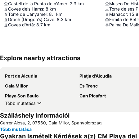
Castell de la Punta de n'Amer
:
2.3
km
Museo De Hist
Coves dels Hams
:
8
km
Torre de ses P
Torre de Canyamel
:
8.1
km
Manacor
:
15.8
Drach (Dragon's) Cave
:
8.3
km
Ermita de Bet
Coves d'Artà
:
8.7
km
Palma De Mallo
Explore nearby attractions
Port de Alcudia
Platja d'Alcudia
Cala Millor
Es Trenc
Playa Son Baulo
Can Picafort
Több mutatása
Szálláshely információi
Carrer Alosa, 2, 07560, Cala Millor, Spanyolország
Több mutatása
Gyakran Ismételt Kérdések a(z) CM Playa del 