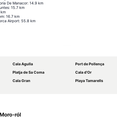
oria De Manacor
:
14.9
km
untes
:
15.7
km
km
lem
:
16.7
km
rca Airport
:
55.8
km
Nagy méretű térkép
Cala Agulla
Port de Pollença
Platja de Sa Coma
Cala d'Or
Cala Gran
Playa Tamarells
Moro-ról