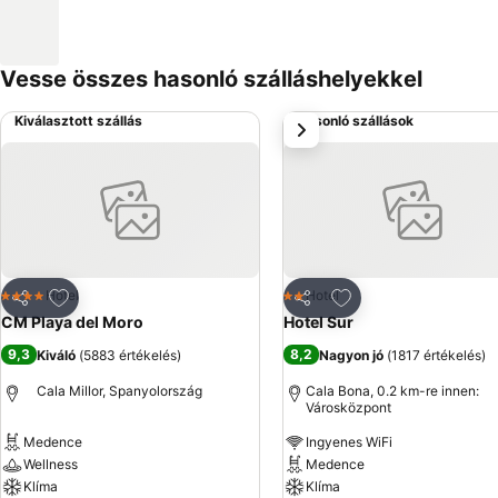
Vesse összes hasonló szálláshelyekkel
Kiválasztott szállás
Hasonló szállások
következő
Hozzáadás a kedvencekhez
Hozzáadás a kedve
Hotel
Hotel
4 Kategória
2 Kategória
Megosztás
Megosztás
CM Playa del Moro
Hotel Sur
9,3
8,2
Kiváló
(
5883 értékelés
)
Nagyon jó
(
1817 értékelés
)
Cala Millor, Spanyolország
Cala Bona, 0.2 km-re innen:
Városközpont
Medence
Ingyenes WiFi
Wellness
Medence
Klíma
Klíma