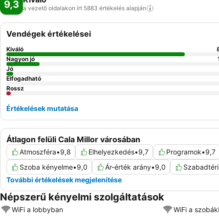
9,3
a vezető oldalakon írt 5883 értékelés
alapján
Vendégek értékelései
Kiváló
Nagyon jó
Jó
Elfogadható
Rossz
Értékelések mutatása
Átlagon felüli Cala Millor városában
Atmoszféra
•
9,8
Elhelyezkedés
•
9,7
Programok
•
9,7
Szoba kényelme
•
9,0
Ár-érték arány
•
9,0
Szabadtér
További értékelések megjelenítése
Népszerű kényelmi szolgáltatások
WiFi a lobbyban
WiFi a szobá