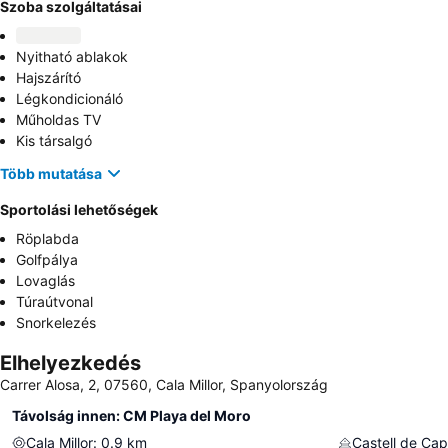
Szoba szolgáltatásai
Nyitható ablakok
Hajszárító
Légkondicionáló
Műholdas TV
Kis társalgó
Több mutatása
Sportolási lehetőségek
Röplabda
Golfpálya
Lovaglás
Túraútvonal
Snorkelezés
Elhelyezkedés
Carrer Alosa, 2, 07560, Cala Millor, Spanyolország
Távolság innen: CM Playa del Moro
Cala Millor
:
0.9
km
Castell de Ca