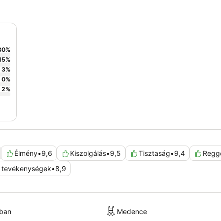
80
%
15
%
3
%
0
%
2
%
Élmény
•
9,6
Kiszolgálás
•
9,5
Tisztaság
•
9,4
Regge
i tevékenységek
•
8,9
kban
Medence