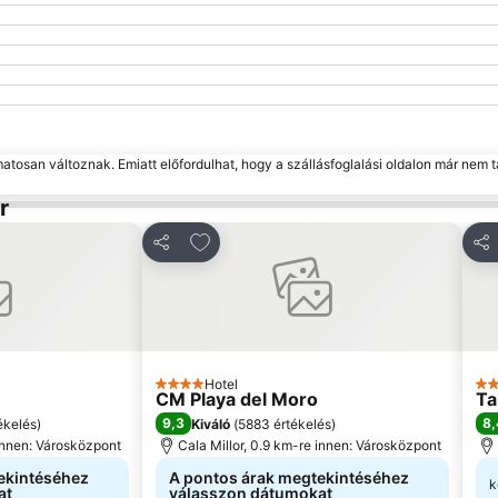
matosan változnak. Emiatt előfordulhat, hogy a szállásfoglalási oldalon már nem t
r
edvencekhez
Hozzáadás a kedvencekhez
Megosztás
Me
Hotel
4 Kategória
4 K
CM Playa del Moro
Ta
9,3
8,
ékelés
)
Kiváló
(
5883 értékelés
)
 innen: Városközpont
Cala Millor, 0.9 km-re innen: Városközpont
ekintéséhez
A pontos árak megtekintéséhez
k
at
válasszon dátumokat