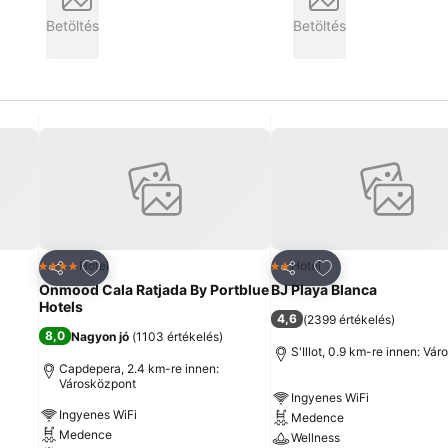
Betöltés
Betöltés
ncekhez
Hozzáadás a kedvencekhez
Hozzáadás a ked
Hotel
Hotel
4 Kategória
2 Kategória
Megosztás
Megosztás
Onmood Cala Ratjada By Portblue
BJ Playa Blanca
Hotels
4,6
(
2399 értékelés
)
8,0
Nagyon jó
(
1103 értékelés
)
S'Illot, 0.9 km-re innen: Vá
Capdepera, 2.4 km-re innen:
Városközpont
Ingyenes WiFi
Ingyenes WiFi
Medence
Medence
Wellness