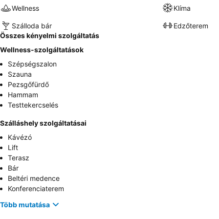
Wellness
Klíma
Szálloda bár
Edzőterem
Összes kényelmi szolgáltatás
Wellness-szolgáltatások
Szépségszalon
Szauna
Pezsgőfürdő
Hammam
Testtekercselés
Szálláshely szolgáltatásai
Kávézó
Lift
Terasz
Bár
Beltéri medence
Konferenciaterem
Több mutatása