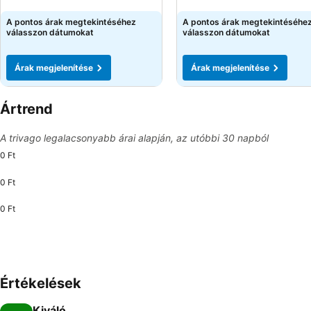
Árak megjelenítése
Árak megjelenítése
A pontos árak megtekintéséhez
A pontos árak megtekintéséhe
válasszon dátumokat
válasszon dátumokat
Árak megjelenítése
Árak megjelenítése
Ártrend
A trivago legalacsonyabb árai alapján, az utóbbi 30 napból
0 Ft
0 Ft
0 Ft
Értékelések
Kiváló