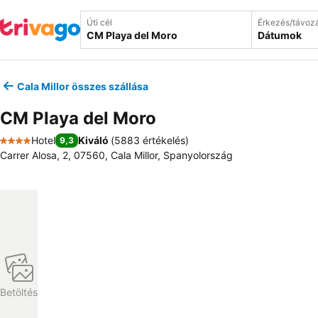
Úti cél
Érkezés/távoz
Dátumok
Cala Millor összes szállása
CM Playa del Moro
Hotel
Kiváló
(
5883 értékelés
)
9,3
4 Kategória
Carrer Alosa, 2, 07560, Cala Millor, Spanyolország
Betöltés