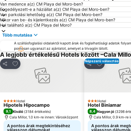
Van medence a(z) CM Playa del Moro-ben?
Engedélyezett-e a háziállat a(z) CM Playa del Moro-ben?
Van parkolási lehetőség a(z) CM Playa del Moro-ben?
Mikor van be- és kijelentkezés a(z) CM Playa del Moro-ben?
Hol található a(z) CM Playa del Moro?
Több mutatása
A szállásfoglalási oldalaktól kapott árak és foglalhatósági adatok folya
pontosan ugyanazt az ajánlatot, amelyet a trivagón látott.
A legjobb értékelésű Hotels között –Cala Millo
Népszerű választás
Hozzáadás a kedvencekhez
Hozzáadás a k
Megosztás
Megosztás
Hotel
Hotel
4 Kategória
3 Kategória
Hipotels Hipocampo
Hotel Biniamar
9,1
8,4
Kiváló
(
3184 értékelés
)
Nagyon jó
(
3298 ért
Cala Millor, 1.0 km-re innen: Városközpont
Cala Millor, 0.9 km-re
A pontos árak megtekintéséhez
A pontos árak megt
válasszon dátumokat
válasszon dátumok