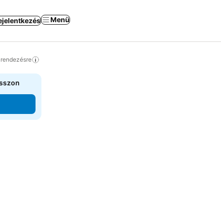
Menü
ejelentkezés
a rendezésre
asszon