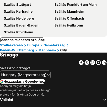
Szállás Stuttgart
Szállás Frankfurt am Main
Szállás Karlsruhe
Szállás Mannheim
Szállás Heidelberg
Szállás Offenbach
Szállás Baden-Baden
Szállás Heilbronn
Szállás Pforzheim
Mannheim összes szállása
Szálláskereső
Európa
Németország
Baden-Württemberg
Mannheim
City
Facebook
Twitter
Insta
Yo
Válasszon országot
Hozzáadás a Google-hoz
Könnyen megtalálhatja
eredményeinket: adja hozzá a trivagót
preferált forrásként a Google-höz.
Vállalat