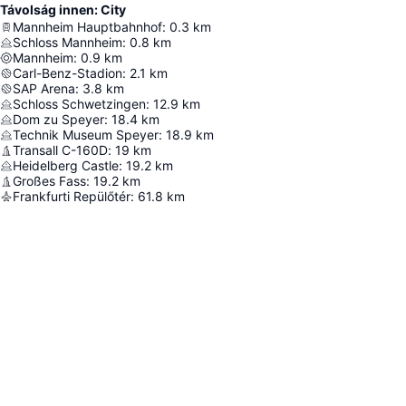
Távolság innen: City
Mannheim Hauptbahnhof
:
0.3
km
Schloss Mannheim
:
0.8
km
Mannheim
:
0.9
km
Carl-Benz-Stadion
:
2.1
km
SAP Arena
:
3.8
km
Schloss Schwetzingen
:
12.9
km
Dom zu Speyer
:
18.4
km
Technik Museum Speyer
:
18.9
km
Transall C-160D
:
19
km
Heidelberg Castle
:
19.2
km
Großes Fass
:
19.2
km
Frankfurti Repülőtér
:
61.8
km