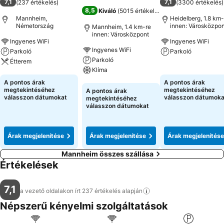
7,1
7,1
(
237 értékelés
)
(
3300 értékelés
)
8,5
Kiváló
(
5015 értékelés
)
Mannheim,
Heidelberg, 1.8 km-
Németország
innen: Városközpon
Mannheim, 1.4 km-re
innen: Városközpont
Ingyenes WiFi
Ingyenes WiFi
Ingyenes WiFi
Parkoló
Parkoló
Parkoló
Étterem
Klíma
Árak megjeleníté
Árak megjelenítése
A pontos árak
A pontos árak
Árak megjelenítése
megtekintéséhez
megtekintéséhez
A pontos árak
válasszon dátumokat
válasszon dátumoka
megtekintéséhez
válasszon dátumokat
Árak megjelenítése
Árak megjelenítése
Árak megjelenítése
Mannheim összes szállása
Értékelések
7,1
a vezető oldalakon írt 237 értékelés
alapján
Népszerű kényelmi szolgáltatások