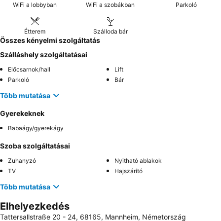
WiFi a lobbyban
WiFi a szobákban
Parkoló
Étterem
Szálloda bár
Összes kényelmi szolgáltatás
Szálláshely szolgáltatásai
Előcsarnok/hall
Lift
Parkoló
Bár
Több mutatása
Gyerekeknek
Babaágy/gyerekágy
Szoba szolgáltatásai
Zuhanyzó
Nyitható ablakok
TV
Hajszárító
Több mutatása
Elhelyezkedés
Tattersallstraße 20 - 24, 68165, Mannheim, Németország