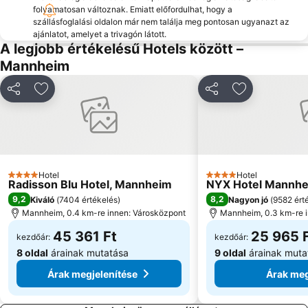
folyamatosan változnak. Emiatt előfordulhat, hogy a
szállásfoglalási oldalon már nem találja meg pontosan ugyanazt az
ajánlatot, amelyet a trivagón látott.
A legjobb értékelésű Hotels között –
Mannheim
Megosztás
Hozzáadás a kedvencekhez
Megosztás
Hozzáadás a
Hotel
Hotel
4 Kategória
4 Kategória
Radisson Blu Hotel, Mannheim
NYX Hotel Mannhe
9,2
8,2
Kiváló
(
7404 értékelés
)
Nagyon jó
(
9582 ért
Mannheim, 0.4 km-re innen: Városközpont
Mannheim, 0.3 km-re 
45 361 Ft
25 965 
kezdőár:
kezdőár:
8 oldal
árainak mutatása
9 oldal
árainak muta
Árak megjelenítése
Árak meg