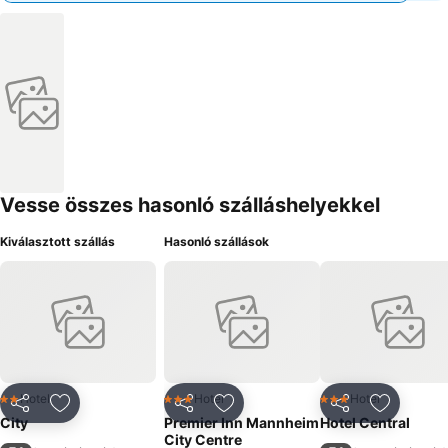
Vesse összes hasonló szálláshelyekkel
Kiválasztott szállás
Hasonló szállások
Hotel
Hotel
Hotel
2 Kategória
3 Kategória
3 Kategória
Megosztás
Hozzáadás a kedvencekhez
Megosztás
Hozzáadás a kedvencekhez
Megosztás
Hozzáad
City
Premier Inn Mannheim
Hotel Central
City Centre