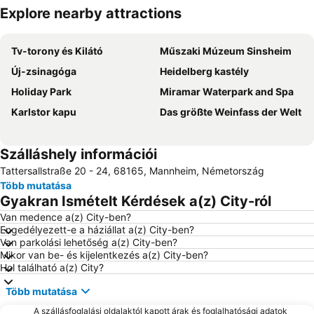
Explore nearby attractions
Nagy méretű térkép
Tv-torony és Kilátó
Műszaki Múzeum Sinsheim
Új-zsinagóga
Heidelberg kastély
Holiday Park
Miramar Waterpark and Spa
Karlstor kapu
Das größte Weinfass der Welt
Szálláshely információi
Tattersallstraße 20 - 24, 68165, Mannheim, Németország
Több mutatása
Gyakran Ismételt Kérdések a(z) City-ról
Van medence a(z) City-ben?
Engedélyezett-e a háziállat a(z) City-ben?
Van parkolási lehetőség a(z) City-ben?
Mikor van be- és kijelentkezés a(z) City-ben?
Hol található a(z) City?
Több mutatása
A szállásfoglalási oldalaktól kapott árak és foglalhatósági adatok