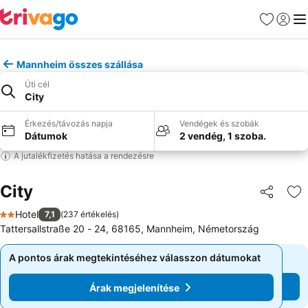
Kedvencek
Bejelen
Me
Mannheim összes szállása
Úti cél
City
Érkezés/távozás napja
Vendégek és szobák
Dátumok
2 vendég, 1 szoba.
A jutalékfizetés hatása a rendezésre
City
Megosztá
Ho
Hotel
7,1
(
237 értékelés
)
2 Kategória
Tattersallstraße 20 - 24, 68165, Mannheim, Németország
A pontos árak megtekintéséhez válasszon dátumokat
A pontos árak megtekintéséhez válasszon dátumokat
Árak megjelenítése
Árak megjelenítése