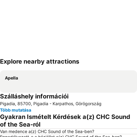
Explore nearby attractions
Nagy méretű térkép
Apella
Szálláshely információi
Pigadia, 85700, Pigadia - Karpathos, Görögország
Több mutatása
Gyakran Ismételt Kérdések a(z) CHC Sound
of the Sea-ról
Van medence a(z) CHC Sound of the Sea-ben?
Engedélyezett-e a háziállat a(z) CHC Sound of the Sea-ben?