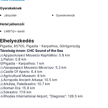
Gyerekeknek
Játszótér
Gyerekmenük
Hotel jellemzői
LMBTQ+-barát
Elhelyezkedés
Pigadia, 85700, Pigadia - Karpathos, Görögország
Távolság innen: CHC Sound of the Sea
Αρχαιολογικό Μουσείο Καρπάθου
:
0.8
km
Platon
:
0.8
km
Pigadia - Karpathos
:
1
km
Λαογραφικό Μουσείο Μενετών
:
5.2
km
Castle Of Aperio
:
6.4
km
Agricultural Museum
:
8
km
Acropolis Ancient Arkasa
:
10.5
km
Arkésia, Paleókastro
:
10.7
km
Roman Era
:
15.9
km
Sokastro
:
17.6
km
Rhodes International Airport, "Diagoras"
:
126.5
km