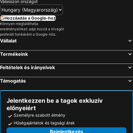
Válasszon országot
Hozzáadás a Google-hoz
Könnyen megtalálhatja
eredményeinket: adja hozzá a trivagót
preferált forrásként a Google-höz.
Vállalat
Termékeink
Feltételek és irányelvek
Támogatás
Jelentkezzen be a tagok exkluzív
előnyeiért
Személyre szabott élmény
Hűségajánlatok és tagsági árak
Bejelentkezés