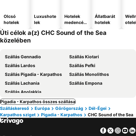
Olcsó
Luxushote
Hotelek
Állatbarát
Well
hotelek
lek
medencév
hotelek
otele
el
Úti célok a(z) CHC Sound of the Sea
közelében
Szállás Gennadio
Szállás Kiotari
Szállás Lardos
Szállás Pefki
Szállás Pigadia - Karpathos
Szállás Monolithos
Szállás Lachania
Szállás Empona
Szállás Apolakkia
Pigadia - Karpathos összes szállása
Szálláskereső
Európa
Görögország
Dél-Égei
Karpathos sziget
Pigadia - Karpathos
CHC Sound of the Sea
Facebook
Twitter
Insta
Yo