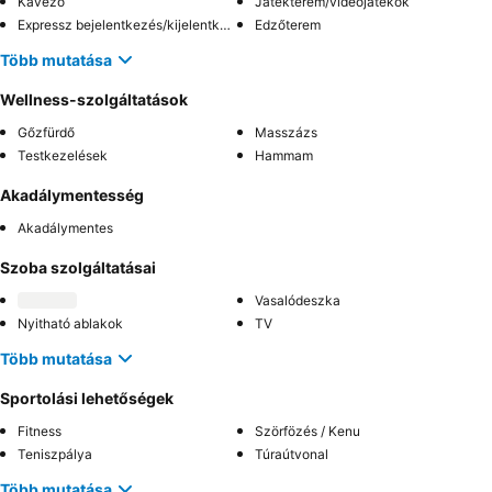
Kávézó
Játékterem/videójátékok
Expressz bejelentkezés/kijelentkezés
Edzőterem
Több mutatása
Wellness-szolgáltatások
Gőzfürdő
Masszázs
Testkezelések
Hammam
Akadálymentesség
Akadálymentes
Szoba szolgáltatásai
Vasalódeszka
Nyitható ablakok
TV
Több mutatása
Sportolási lehetőségek
Fitness
Szörfözés / Kenu
Teniszpálya
Túraútvonal
Több mutatása