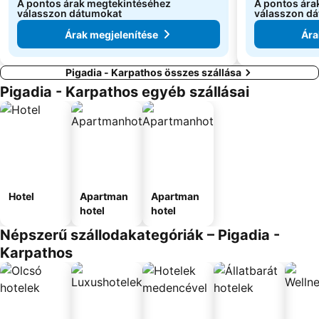
A pontos árak megtekintéséhez
A pontos ára
válasszon dátumokat
válasszon d
Árak megjelenítése
Ára
Pigadia - Karpathos összes szállása
Pigadia - Karpathos egyéb szállásai
Hotel
Apartman
Apartman
hotel
hotel
Népszerű szállodakategóriák – Pigadia -
Karpathos