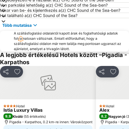
Van parkolási lehetőség a(z) CHC Sound of the Sea-ben?
Mikor van be- és kijelentkezés a(z) CHC Sound of the Sea-ben?
Hol található a(z) CHC Sound of the Sea?
Több mutatása
A szállásfoglalási oldalaktól kapott árak és foglalhatósági adatok
folyamatosan változnak. Emiatt előfordulhat, hogy a
szállásfoglalási oldalon már nem találja meg pontosan ugyanazt az
ajánlatot, amelyet a trivagón látott.
A legjobb értékelésű Hotels között –Pigadia -
Karpathos
Megosztás
Hozzáadás a kedvencekhez
Megosztás
Hozzáa
Hotel
Hotel
4 Kategória
2 Kategória
Istia Luxury Villas
Alex
9,9
8,2
Kiváló
(
55 értékelés
)
Nagyon jó
(
3
Pigadia - Karpathos, 0.2 km-re innen: Városközpont
Pigadia - Karp