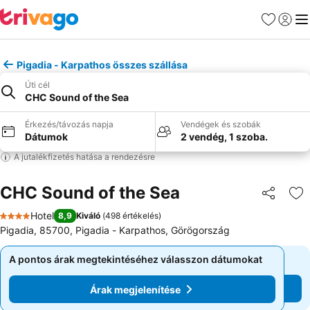
Kedvencek
Bejelen
Me
Pigadia - Karpathos összes szállása
Úti cél
CHC Sound of the Sea
Érkezés/távozás napja
Vendégek és szobák
Dátumok
2 vendég, 1 szoba.
A jutalékfizetés hatása a rendezésre
CHC Sound of the Sea
Megosztá
Ho
Hotel
8,9
Kiváló
(
498 értékelés
)
4 Kategória
Pigadia, 85700, Pigadia - Karpathos, Görögország
A pontos árak megtekintéséhez válasszon dátumokat
A pontos árak megtekintéséhez válasszon dátumokat
Árak megjelenítése
Árak megjelenítése