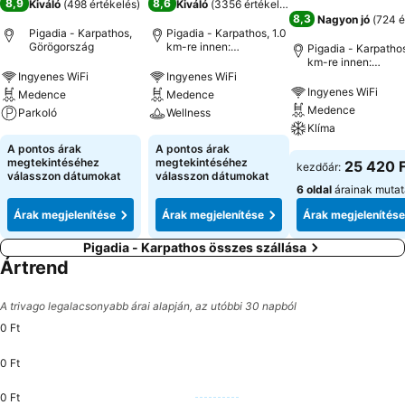
8,9
8,6
Kiváló
(
498 értékelés
)
Kiváló
(
3356 értékelés
)
8,3
Nagyon jó
(
724 é
Pigadia - Karpathos,
Pigadia - Karpathos, 1.0
Görögország
km-re innen:
Pigadia - Karpathos
Városközpont
km-re innen:
Városközpont
Ingyenes WiFi
Ingyenes WiFi
Ingyenes WiFi
Medence
Medence
Medence
Parkoló
Wellness
Klíma
A pontos árak
A pontos árak
megtekintéséhez
megtekintéséhez
25 420 F
kezdőár:
válasszon dátumokat
válasszon dátumokat
6 oldal
árainak muta
Árak megjelenítése
Árak megjelenítése
Árak megjelenítése
Pigadia - Karpathos összes szállása
Ártrend
A trivago legalacsonyabb árai alapján, az utóbbi 30 napból
0 Ft
0 Ft
0 Ft