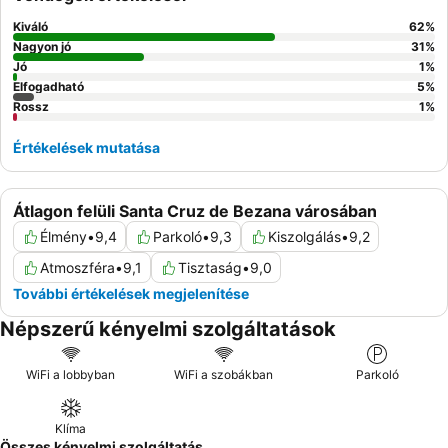
Kiváló
62
%
Nagyon jó
31
%
Jó
1
%
Elfogadható
5
%
Rossz
1
%
Értékelések mutatása
Átlagon felüli Santa Cruz de Bezana városában
Élmény
•
9,4
Parkoló
•
9,3
Kiszolgálás
•
9,2
Atmoszféra
•
9,1
Tisztaság
•
9,0
További értékelések megjelenítése
Népszerű kényelmi szolgáltatások
WiFi a lobbyban
WiFi a szobákban
Parkoló
Klíma
Összes kényelmi szolgáltatás