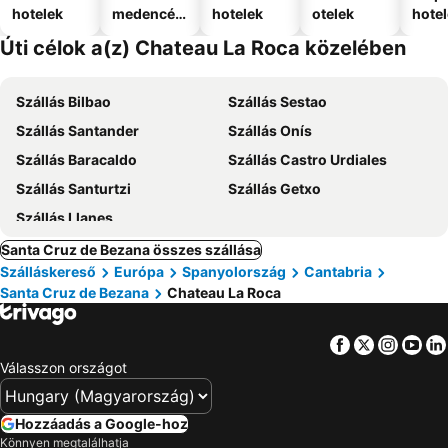
hotelek
medencév
hotelek
otelek
hote
el
Úti célok a(z) Chateau La Roca közelében
Szállás Bilbao
Szállás Sestao
Szállás Santander
Szállás Onís
Szállás Baracaldo
Szállás Castro Urdiales
Szállás Santurtzi
Szállás Getxo
Szállás Llanes
Santa Cruz de Bezana összes szállása
Szálláskereső
Európa
Spanyolország
Cantabria
Santa Cruz de Bezana
Chateau La Roca
Facebook
Twitter
Insta
Yo
Válasszon országot
Hozzáadás a Google-hoz
Könnyen megtalálhatja