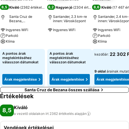
8,5
8,2
8,6
Kiváló
(
2362 értékelés
)
Nagyon jó
(
2304 értékelés
)
Kiváló
(
17 467 ér
Santa Cruz de
Santander, 2.3 km-re
Santander, 2.4 km-
Bezana,
innen: Városközpont
innen: Városközpon
Spanyolország
Ingyenes WiFi
Ingyenes WiFi
Ingyenes WiFi
Parkoló
Parkoló
Árak megjelenítése
Klíma
Klíma
Árak megjelenítése
Árak megjeleníté
A pontos árak
A pontos árak
22 302 F
kezdőár:
megtekintéséhez
megtekintéséhez
válasszon dátumokat
válasszon dátumokat
9 oldal
árainak muta
Árak megjelenítése
Árak megjelenítése
Árak megjelenítése
Santa Cruz de Bezana összes szállása
Értékelések
Kiváló
8,5
a vezető oldalakon írt 2362 értékelés
alapján
Vendégek értékelései