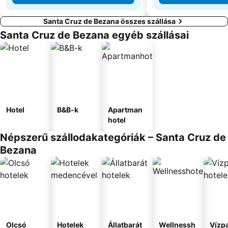
Santa Cruz de Bezana összes szállása
Santa Cruz de Bezana egyéb szállásai
Hotel
B&B-k
Apartman
hotel
Népszerű szállodakategóriák – Santa Cruz de
Bezana
Olcsó
Hotelek
Állatbarát
Wellnessh
Vízpa