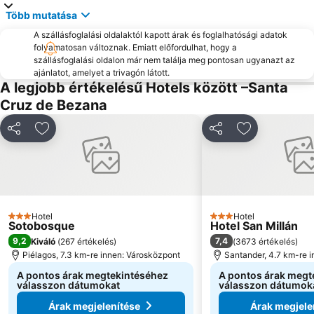
Több mutatása
A szállásfoglalási oldalaktól kapott árak és foglalhatósági adatok
folyamatosan változnak. Emiatt előfordulhat, hogy a
szállásfoglalási oldalon már nem találja meg pontosan ugyanazt az
ajánlatot, amelyet a trivagón látott.
A legjobb értékelésű Hotels között –Santa
Cruz de Bezana
Megosztás
Hozzáadás a kedvencekhez
Megosztás
Hozzáadás a
Hotel
Hotel
3 Kategória
3 Kategória
Sotobosque
Hotel San Millán
9,2
7,4
Kiváló
(
267 értékelés
)
(
3673 értékelés
)
Piélagos, 7.3 km-re innen: Városközpont
Santander, 4.7 km-re 
A pontos árak megtekintéséhez
A pontos árak megt
válasszon dátumokat
válasszon dátumok
Árak megjelenítése
Árak megjele