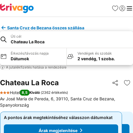
Kedvencek
Bejelen
Me
Santa Cruz de Bezana összes szállása
Úti cél
Chateau La Roca
Érkezés/távozás napja
Vendégek és szobák
Dátumok
2 vendég, 1 szoba.
A jutalékfizetés hatása a rendezésre
Chateau La Roca
Megosztá
Ho
Hotel
8,5
Kiváló
(
2362 értékelés
)
3 Kategória
Av José María de Pereda, 6, 39110, Santa Cruz de Bezana,
Spanyolország
A pontos árak megtekintéséhez válasszon dátumokat
A pontos árak megtekintéséhez válasszon dátumokat
Árak megjelenítése
Árak megjelenítése