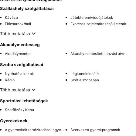
Szálláshely szolgáltatásai
Kávézó
Játékterem/videójátékok
Előcsarnok/hall
Expressz bejelentkezés/kijelentkezés
Több mutatása
Akadálymentesség
Akadálymentes
Akadálymentesített utazási útvonal
Szoba szolgáltatásai
Nyitható ablakok
Légkondicionáló
Rádió
Széf a szobában
Több mutatása
Sportolási lehetőségek
Szörfözés / Kenu
Gyerekeknek
A gyermekek tartózkodása ingyenes
Szervezett gyerekprogramok