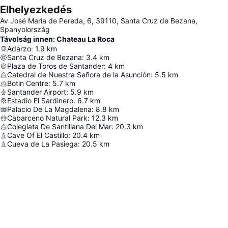
Elhelyezkedés
Av José María de Pereda, 6, 39110, Santa Cruz de Bezana,
Spanyolország
Távolság innen: Chateau La Roca
Adarzo
:
1.9
km
Santa Cruz de Bezana
:
3.4
km
Plaza de Toros de Santander
:
4
km
Catedral de Nuestra Señora de la Asunción
:
5.5
km
Botin Centre
:
5.7
km
Santander Airport
:
5.9
km
Estadio El Sardinero
:
6.7
km
Palacio De La Magdalena
:
8.8
km
Cabarceno Natural Park
:
12.3
km
Colegiata De Santillana Del Mar
:
20.3
km
Cave Of El Castillo
:
20.4
km
Cueva de La Pasiega
:
20.5
km