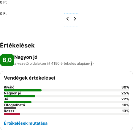
0 Ft
0 Ft
Értékelések
Nagyon jó
8,0
a vezető oldalakon írt 4190 értékelés
alapján
Vendégek értékelései
Kiváló
30
%
Nagyon jó
25
%
Jó
22
%
Elfogadható
10
%
Rossz
13
%
Értékelések mutatása