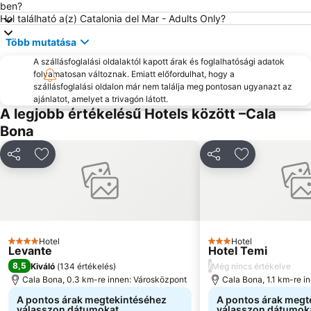
ben?
Hol található a(z) Catalonia del Mar - Adults Only?
Több mutatása
A szállásfoglalási oldalaktól kapott árak és foglalhatósági adatok
folyamatosan változnak. Emiatt előfordulhat, hogy a
szállásfoglalási oldalon már nem találja meg pontosan ugyanazt az
ajánlatot, amelyet a trivagón látott.
A legjobb értékelésű Hotels között –Cala
Bona
Megosztás
Hozzáadás a kedvencekhez
Megosztás
Hozzáadás a
Hotel
Hotel
4 Kategória
3 Kategória
Levante
Hotel Temi
8,5
/
Kiváló
(
134 értékelés
)
Még nincs értékelve
Cala Bona, 0.3 km-re innen: Városközpont
Cala Bona, 1.1 km-re i
A pontos árak megtekintéséhez
A pontos árak megt
válasszon dátumokat
válasszon dátumok