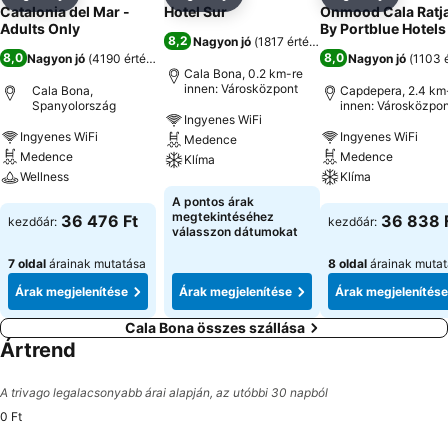
Megosztás
Hozzáadás a kedvencekhez
Megosztás
Hozzáadás a kedvencekhez
Megosztás
Hozzáad
Catalonia del Mar -
Hotel Sur
Onmood Cala Ratj
Adults Only
By Portblue Hotels
8,2
Nagyon jó
(
1817 értékelés
)
8,0
8,0
Nagyon jó
(
4190 értékelés
)
Nagyon jó
(
1103 
Cala Bona, 0.2 km-re
innen: Városközpont
Cala Bona,
Capdepera, 2.4 km
Spanyolország
innen: Városközpon
Ingyenes WiFi
Ingyenes WiFi
Ingyenes WiFi
Medence
Medence
Medence
Klíma
Wellness
Klíma
Árak megjelenítése
A pontos árak
Árak megjelenítése
Árak megjeleníté
megtekintéséhez
36 476 Ft
36 838 
kezdőár:
kezdőár:
válasszon dátumokat
7 oldal
árainak mutatása
8 oldal
árainak muta
Árak megjelenítése
Árak megjelenítése
Árak megjelenítése
Cala Bona összes szállása
Ártrend
A trivago legalacsonyabb árai alapján, az utóbbi 30 napból
0 Ft