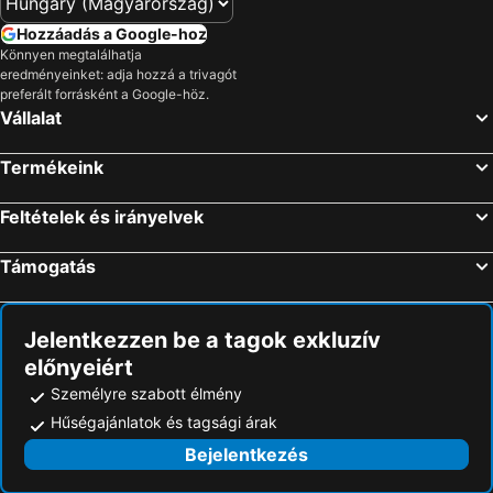
Hozzáadás a Google-hoz
Könnyen megtalálhatja
eredményeinket: adja hozzá a trivagót
preferált forrásként a Google-höz.
Vállalat
Termékeink
Feltételek és irányelvek
Támogatás
Jelentkezzen be a tagok exkluzív
előnyeiért
Személyre szabott élmény
Hűségajánlatok és tagsági árak
Bejelentkezés