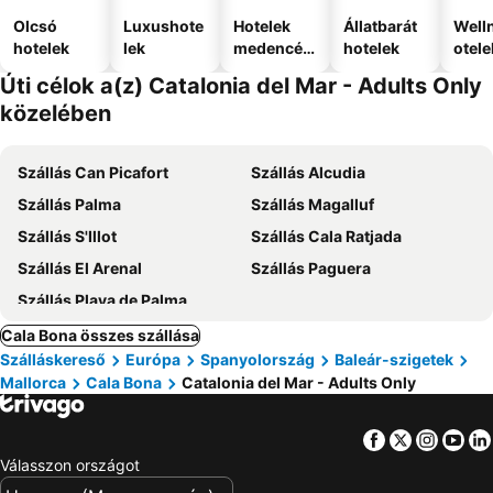
Olcsó
Luxushote
Hotelek
Állatbarát
Well
hotelek
lek
medencév
hotelek
otele
el
Úti célok a(z) Catalonia del Mar - Adults Only
közelében
Szállás Can Picafort
Szállás Alcudia
Szállás Palma
Szállás Magalluf
Szállás S'Illot
Szállás Cala Ratjada
Szállás El Arenal
Szállás Paguera
Szállás Playa de Palma
Cala Bona összes szállása
Szálláskereső
Európa
Spanyolország
Baleár-szigetek
Mallorca
Cala Bona
Catalonia del Mar - Adults Only
Facebook
Twitter
Insta
Yo
Válasszon országot