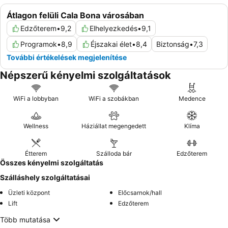
Átlagon felüli Cala Bona városában
Edzőterem
•
9,2
Elhelyezkedés
•
9,1
Programok
•
8,9
Éjszakai élet
•
8,4
Biztonság
•
7,3
További értékelések megjelenítése
Népszerű kényelmi szolgáltatások
WiFi a lobbyban
WiFi a szobákban
Medence
Wellness
Háziállat megengedett
Klíma
Étterem
Szálloda bár
Edzőterem
Összes kényelmi szolgáltatás
Szálláshely szolgáltatásai
Üzleti központ
Előcsarnok/hall
Lift
Edzőterem
Több mutatása