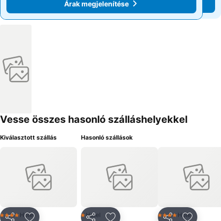
Árak megjelenítése
Árak megjelenítése
Vesse összes hasonló szálláshelyekkel
Kiválasztott szállás
Hasonló szállások
Hotel
Hotel
Hotel
4 Kategória
1 Kategória
4 Kategória