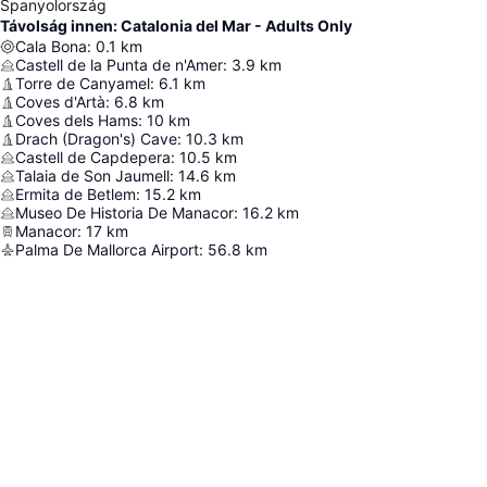
Spanyolország
Távolság innen: Catalonia del Mar - Adults Only
Cala Bona
:
0.1
km
Castell de la Punta de n'Amer
:
3.9
km
Torre de Canyamel
:
6.1
km
Coves d'Artà
:
6.8
km
Coves dels Hams
:
10
km
Drach (Dragon's) Cave
:
10.3
km
Castell de Capdepera
:
10.5
km
Talaia de Son Jaumell
:
14.6
km
Ermita de Betlem
:
15.2
km
Museo De Historia De Manacor
:
16.2
km
Manacor
:
17
km
Palma De Mallorca Airport
:
56.8
km