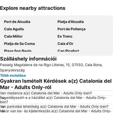
Explore nearby attractions
Nagy méretű térkép
Port de Alcudia
Platja d'Alcudia
Cala Agulla
Port de Pollença
Cala Millor
Es Trenc
Platja de Sa Coma
Cala d'Or
Playa Son Baulo
Can Picafort
Szálláshely információi
Cala Gran
Playa Tamarells
Passeig Magdalena de na Rigo Lliteras, 15, 07550, Cala Bona,
Santuari de Lluc
Platja de Canyamel
Spanyolország
Cala Antena
Playa de Cala Mondragò
Több mutatása
Gyakran Ismételt Kérdések a(z) Catalonia del
Cala Llombards
Mar - Adults Only-ról
Van medence a(z) Catalonia del Mar - Adults Only-ben?
Engedélyezett-e a háziállat a(z) Catalonia del Mar - Adults Only-
ben?
Van parkolási lehetőség a(z) Catalonia del Mar - Adults Only-ben?
Mikor van be- és kijelentkezés a(z) Catalonia del Mar - Adults Only-