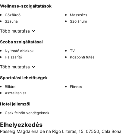
Wellness-szolgáltatások
Gőzfürdő
Masszázs
Szauna
Szolárium
Több mutatása
Szoba szolgáltatásai
Nyitható ablakok
TV
Hajszárító
Központi fűtés
Több mutatása
Sportolási lehetőségek
Biliárd
Fitness
Asztalitenisz
Hotel jellemzői
Csak felnőtt vendégeknek
Elhelyezkedés
Passeig Magdalena de na Rigo Lliteras, 15, 07550, Cala Bona,