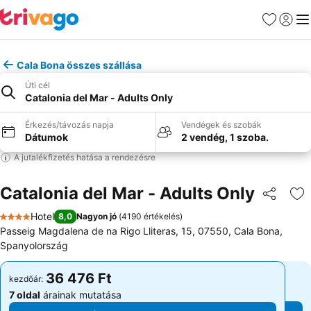
Kedvencek
Bejelen
Me
Cala Bona összes szállása
Úti cél
Catalonia del Mar - Adults Only
Érkezés/távozás napja
Vendégek és szobák
Dátumok
2 vendég, 1 szoba.
A jutalékfizetés hatása a rendezésre
Catalonia del Mar - Adults Only
Megosztá
Ho
Hotel
8,0
Nagyon jó
(
4190 értékelés
)
4 Kategória
Passeig Magdalena de na Rigo Lliteras, 15, 07550, Cala Bona,
Spanyolország
36 476 Ft
36 476 Ft
kezdőár:
kezdőár:
7 oldal
árainak mutatása
7 oldal
árainak mutatása