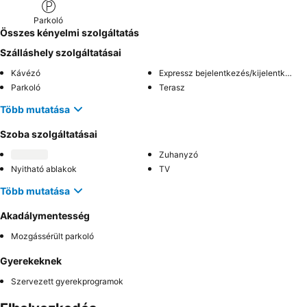
Parkoló
Összes kényelmi szolgáltatás
Szálláshely szolgáltatásai
Kávézó
Expressz bejelentkezés/kijelentkezés
Parkoló
Terasz
Több mutatása
Szoba szolgáltatásai
Zuhanyzó
Nyitható ablakok
TV
Több mutatása
Akadálymentesség
Mozgássérült parkoló
Gyerekeknek
Szervezett gyerekprogramok