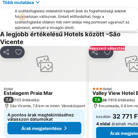
Több mutatása
A szállásfoglalási oldalaktól kapott árak és foglalhatósági adatok
folyamatosan változnak. Emiatt előfordulhat, hogy a
szállásfoglalási oldalon már nem találja meg pontosan ugyanazt az
ajánlatot, amelyet a trivagón látott.
A legjobb értékelésű Hotels között –Sâo
Vicente
Népszerű választás
Megosztás
Hozzáadás a kedvencekhez
Megosztás
Hozzáadás a
Hotel
Hotel
3 Kategória
Estalagem Praia Mar
Valley View Hotel
7,4
7,5
(
105 értékelés
)
Jó
(
1616 értékelés
)
Sâo Vicente, 7.8 km-re innen: Városközpont
Encumeada, 0.6 km-re
A pontos árak megtekintéséhez
32 771 F
kezdőár:
válasszon dátumokat
4 oldal
árainak muta
Árak megjelenítése
Árak megjele