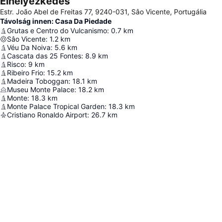
Elhelyezkedés
Estr. João Abel de Freitas 77, 9240-031, Sâo Vicente, Portugália
Távolság innen: Casa Da Piedade
Grutas e Centro do Vulcanismo
:
0.7
km
Sâo Vicente
:
1.2
km
Véu Da Noiva
:
5.6
km
Cascata das 25 Fontes
:
8.9
km
Risco
:
9
km
Ribeiro Frio
:
15.2
km
Madeira Toboggan
:
18.1
km
Museu Monte Palace
:
18.2
km
Monte
:
18.3
km
Monte Palace Tropical Garden
:
18.3
km
Cristiano Ronaldo Airport
:
26.7
km