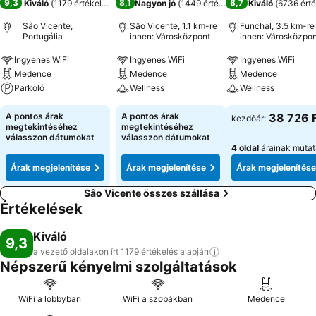
9,3
8,1
8,7
Kiváló
(
1179 értékelés
)
Nagyon jó
(
1449 értékelés
)
Kiváló
(
6736 érté
Sâo Vicente,
Sâo Vicente, 1.1 km-re
Funchal, 3.5 km-re
Portugália
innen: Városközpont
innen: Városközpon
Ingyenes WiFi
Ingyenes WiFi
Ingyenes WiFi
Medence
Medence
Medence
Parkoló
Wellness
Wellness
A pontos árak
A pontos árak
38 726 
kezdőár:
megtekintéséhez
megtekintéséhez
válasszon dátumokat
válasszon dátumokat
4 oldal
árainak muta
Árak megjelenítése
Árak megjelenítése
Árak megjelenítése
Sâo Vicente összes szállása
Értékelések
Kiváló
9,3
a vezető oldalakon írt 1179 értékelés
alapján
Népszerű kényelmi szolgáltatások
WiFi a lobbyban
WiFi a szobákban
Medence