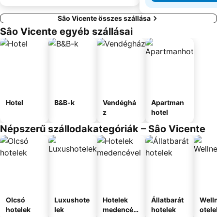
Sâo Vicente összes szállása
Sâo Vicente egyéb szállásai
Hotel
B&B-k
Vendéghá
Apartman
z
hotel
Népszerű szállodakategóriák – Sâo Vicente
Olcsó
Luxushote
Hotelek
Állatbarát
Well
hotelek
lek
medencév
hotelek
otele