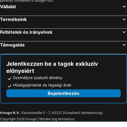
preferált forrásként a Google-höz.
Vállalat
Termékeink
Feltételek és irányelvek
Támogatás
Jelentkezzen be a tagok exkluzív
előnyeiért
Személyre szabott élmény
Hűségajánlatok és tagsági árak
Bejelentkezés
trivago N.V.
, Kesselstraße 5 – 7, 40221 Düsseldorf, Németország
Copyright 2026 trivago | Minden jog fenntartva.