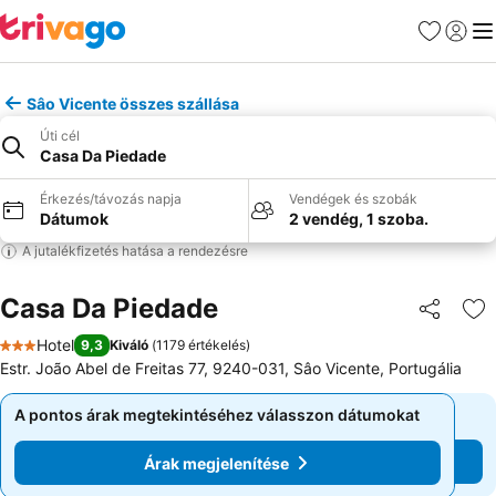
Kedvencek
Bejelen
Me
Sâo Vicente összes szállása
Úti cél
Casa Da Piedade
Érkezés/távozás napja
Vendégek és szobák
Dátumok
2 vendég, 1 szoba.
A jutalékfizetés hatása a rendezésre
Casa Da Piedade
Megosztá
Ho
Hotel
9,3
Kiváló
(
1179 értékelés
)
3 Kategória
Estr. João Abel de Freitas 77, 9240-031, Sâo Vicente, Portugália
A pontos árak megtekintéséhez válasszon dátumokat
A pontos árak megtekintéséhez válasszon dátumokat
Árak megjelenítése
Árak megjelenítése