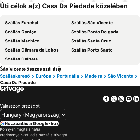
el
Úti célok a(z) Casa Da Piedade közelében
Szállás Funchal
Szállás Sâo Vicente
Szállás Caniço
Szállás Ponta Delgada
Szállás Machico
Szállás Santa Cruz
Szállás Câmara de Lobos
Szállás Porto Santo
Szállás Calheta
Sâo Vicente összes szállása
Szálláskereső
Európa
Portugália
Madeira
Sâo Vicente
Casa Da Piedade
Facebook
Twitter
Insta
Yo
Válasszon országot
Hozzáadás a Google-hoz
Könnyen megtalálhatja
eredményeinket: adja hozzá a trivagót