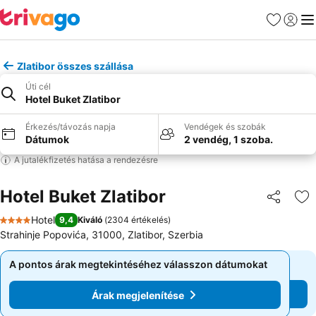
Kedvencek
Bejelen
Me
Zlatibor összes szállása
Úti cél
Hotel Buket Zlatibor
Érkezés/távozás napja
Vendégek és szobák
Dátumok
2 vendég, 1 szoba.
A jutalékfizetés hatása a rendezésre
Hotel Buket Zlatibor
Megosztá
Ho
Hotel
9,4
Kiváló
(
2304 értékelés
)
4 Kategória
Strahinje Popovića, 31000, Zlatibor, Szerbia
A pontos árak megtekintéséhez válasszon dátumokat
A pontos árak megtekintéséhez válasszon dátumokat
Árak megjelenítése
Árak megjelenítése