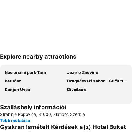
Explore nearby attractions
Nagy méretű térkép
Nacionalni park Tara
Jezero Zaovine
Perućac
Dragačevski sabor - Guča trumpet festival
Kanjon Uvca
Divcibare
Szálláshely információi
Strahinje Popovića, 31000, Zlatibor, Szerbia
Több mutatása
Gyakran Ismételt Kérdések a(z) Hotel Buket