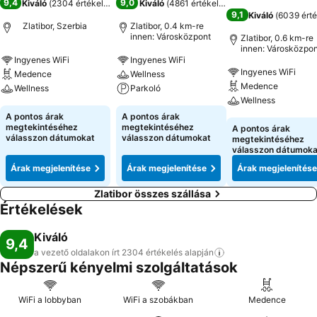
9,4
9,0
Kiváló
(
2304 értékelés
)
Kiváló
(
4861 értékelés
)
9,1
Kiváló
(
6039 érté
Zlatibor, Szerbia
Zlatibor, 0.4 km-re
innen: Városközpont
Zlatibor, 0.6 km-re
innen: Városközpon
Ingyenes WiFi
Ingyenes WiFi
Ingyenes WiFi
Medence
Wellness
Medence
Wellness
Parkoló
Wellness
A pontos árak
A pontos árak
megtekintéséhez
megtekintéséhez
A pontos árak
válasszon dátumokat
válasszon dátumokat
megtekintéséhez
válasszon dátumoka
Árak megjelenítése
Árak megjelenítése
Árak megjelenítése
Zlatibor összes szállása
Értékelések
Kiváló
9,4
a vezető oldalakon írt 2304 értékelés
alapján
Népszerű kényelmi szolgáltatások
WiFi a lobbyban
WiFi a szobákban
Medence