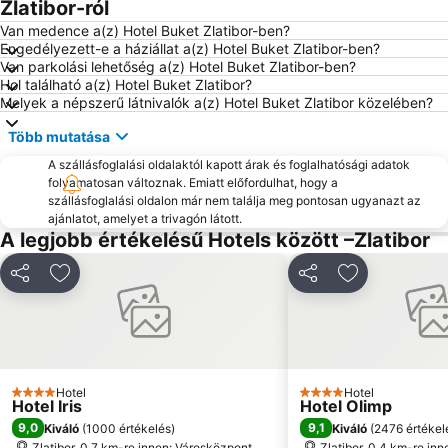
Zlatibor-ról
Van medence a(z) Hotel Buket Zlatibor-ben?
Engedélyezett-e a háziállat a(z) Hotel Buket Zlatibor-ben?
Van parkolási lehetőség a(z) Hotel Buket Zlatibor-ben?
Hol található a(z) Hotel Buket Zlatibor?
Melyek a népszerű látnivalók a(z) Hotel Buket Zlatibor közelében?
Több mutatása
A szállásfoglalási oldalaktól kapott árak és foglalhatósági adatok
folyamatosan változnak. Emiatt előfordulhat, hogy a
szállásfoglalási oldalon már nem találja meg pontosan ugyanazt az
ajánlatot, amelyet a trivagón látott.
A legjobb értékelésű Hotels között –Zlatibor
Megosztás
Hozzáadás a kedvencekhez
Megosztás
Hozzáadás a
Hotel
Hotel
4 Kategória
4 Kategória
Hotel Iris
Hotel Olimp
9,0
9,1
Kiváló
(
1000 értékelés
)
Kiváló
(
2476 értékel
Zlatibor, 0.7 km-re innen: Városközpont
Zlatibor, 0.4 km-re in