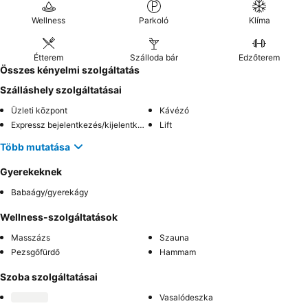
Wellness
Parkoló
Klíma
Étterem
Szálloda bár
Edzőterem
Összes kényelmi szolgáltatás
Szálláshely szolgáltatásai
Üzleti központ
Kávézó
Expressz bejelentkezés/kijelentkezés
Lift
Több mutatása
Gyerekeknek
Babaágy/gyerekágy
Wellness-szolgáltatások
Masszázs
Szauna
Pezsgőfürdő
Hammam
Szoba szolgáltatásai
Vasalódeszka