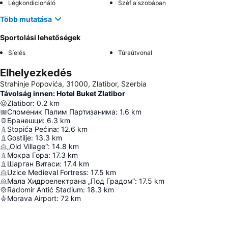
Légkondicionáló
Széf a szobában
Több mutatása
Sportolási lehetőségek
Síelés
Túraútvonal
Elhelyezkedés
Strahinje Popovića, 31000, Zlatibor, Szerbia
Távolság innen: Hotel Buket Zlatibor
Zlatibor
:
0.2
km
Споменик Палим Партизанима
:
1.6
km
Бранешци
:
6.3
km
Stopića Pećina
:
12.6
km
Gostilje
:
13.3
km
„Old Village“
:
14.8
km
Мокра Гора
:
17.3
km
Шарган Витаси
:
17.4
km
Uzice Medieval Fortress
:
17.5
km
Мала Хидроелектрана „Под Градом“
:
17.5
km
Radomir Antić Stadium
:
18.3
km
Morava Airport
:
72
km