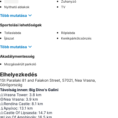
Zuhanyzó
Nyitható ablakok
TV
Több mutatása
Sportolási lehetőségek
Tollaslabda
Röplabda
Íjászat
Kerékpárkölcsönzés
Több mutatása
Akadálymentesség
Mozgássérült parkoló
Elhelyezkedés
1St Paraliaki 81 and Faiakon Street, 57021, Nea Vrasna,
Görögország
Távolság innen: Big Dino's Galini
Vrasna Tower
:
3.8
km
Nea Vrasna
:
3.9
km
Rendina Castle
:
8.1
km
Άργιλος
:
13.1
km
Castle Of Lipsasda
:
14.7
km
Lion Of Amphipolis
:
16.5
km