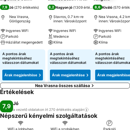
7,9
8,2
8,6
Jó
(
270 értékelés
)
Nagyon jó
(
1309 értékelés
)
Kiváló
(
570 érték
Nea Vrasna,
Stavros, 0.7 km-re
Nea Vrasna, 4.2 km
Görögország
innen: Városközpont
innen: Városközpon
Ingyenes WiFi
Ingyenes WiFi
Ingyenes WiFi
Parkoló
Medence
Parkoló
Háziállat megengedett
Klíma
Klíma
A pontos árak
A pontos árak
A pontos árak
megtekintéséhez
megtekintéséhez
megtekintéséhez
válasszon dátumokat
válasszon dátumokat
válasszon dátumoka
Árak megjelenítése
Árak megjelenítése
Árak megjelenítése
Nea Vrasna összes szállása
Értékelések
Jó
7,9
a vezető oldalakon írt 270 értékelés
alapján
Népszerű kényelmi szolgáltatások
WiFi a lobbyban
WiFi a szobákban
Parkoló