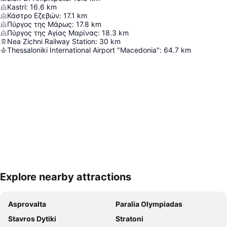
Kastri
:
16.6
km
Κάστρο Εζεβών
:
17.1
km
Πύργος της Μάρως
:
17.8
km
Πύργος της Αγίας Μαρίνας
:
18.3
km
Nea Zichni Railway Station
:
30
km
Thessaloniki International Airport "Macedonia"
:
64.7
km
Explore nearby attractions
Nagy méretű térkép
Asprovalta
Paralia Olympiadas
Stavros Dytiki
Stratoni