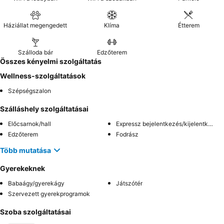
Háziállat megengedett
Klíma
Étterem
Szálloda bár
Edzőterem
Összes kényelmi szolgáltatás
Wellness-szolgáltatások
Szépségszalon
Szálláshely szolgáltatásai
Előcsarnok/hall
Expressz bejelentkezés/kijelentkezés
Edzőterem
Fodrász
Több mutatása
Gyerekeknek
Babaágy/gyerekágy
Játszótér
Szervezett gyerekprogramok
Szoba szolgáltatásai