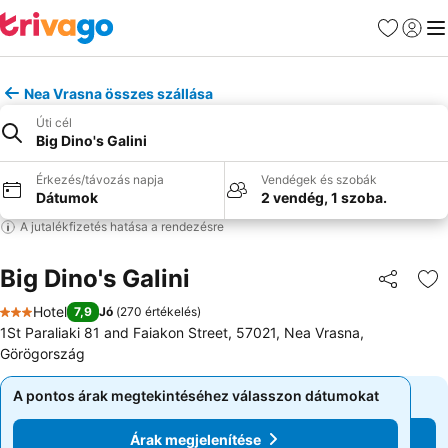
Kedvencek
Bejelen
Me
Nea Vrasna összes szállása
Úti cél
Big Dino's Galini
Érkezés/távozás napja
Vendégek és szobák
Dátumok
2 vendég, 1 szoba.
A jutalékfizetés hatása a rendezésre
Big Dino's Galini
Megosztá
Ho
Hotel
7,9
Jó
(
270 értékelés
)
3 Kategória
1St Paraliaki 81 and Faiakon Street, 57021, Nea Vrasna,
Görögország
A pontos árak megtekintéséhez válasszon dátumokat
A pontos árak megtekintéséhez válasszon dátumokat
Árak megjelenítése
Árak megjelenítése