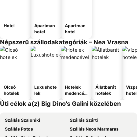
Hotel
Apartman
Apartman
hotel
hotel
Népszerű szállodakategóriák – Nea Vrasna
Olcsó
Luxushote
Hotelek
Állatbarát
Vízpa
hotelek
lek
medencév
hotelek
hote
el
Úti célok a(z) Big Dino's Galini közelében
Szállás Szaloniki
Szállás Szárti
Szállás Potos
Szállás Neos Marmaras