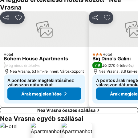
Vrasna
Megosztás
Hozzáadás a kedvencekhez
Megosztás
Hozzáadás a
Hotel
Hotel
3 Kategória
Bohem House Apartments
Big Dino's Galini
/
7,9
Még nincs értékelve
Jó
(
270 értékelés
)
Nea Vrasna, 5.1 km-re innen: Városközpont
Nea Vrasna, 3.9 km-re
A pontos árak megtekintéséhez
A pontos árak megt
válasszon dátumokat
válasszon dátumok
Árak megjelenítése
Árak megjele
Nea Vrasna összes szállása
Nea Vrasna egyéb szállásai