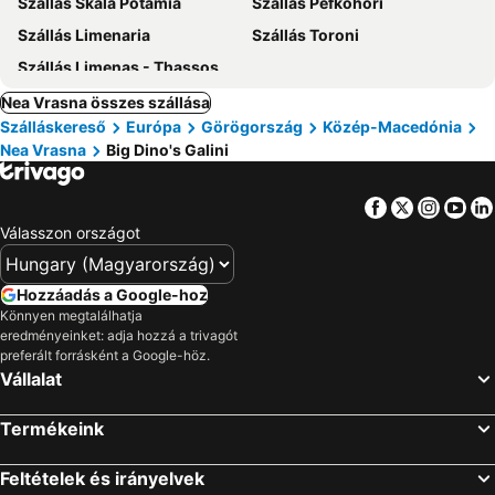
Szállás Skala Potamia
Szállás Pefkohori
Szállás Limenaria
Szállás Toroni
Szállás Limenas - Thassos
Nea Vrasna összes szállása
Szálláskereső
Európa
Görögország
Közép-Macedónia
Nea Vrasna
Big Dino's Galini
Facebook
Twitter
Insta
Yo
Válasszon országot
Hozzáadás a Google-hoz
Könnyen megtalálhatja
eredményeinket: adja hozzá a trivagót
preferált forrásként a Google-höz.
Vállalat
Termékeink
Feltételek és irányelvek