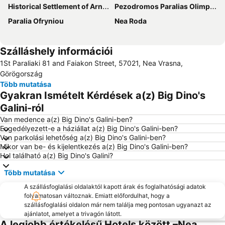
Historical Settlement of Arnaia
Pezodromos Paralias Olimpiados
Paralia Ofryniou
Nea Roda
Szálláshely információi
1St Paraliaki 81 and Faiakon Street, 57021, Nea Vrasna,
Görögország
Több mutatása
Gyakran Ismételt Kérdések a(z) Big Dino's
Galini-ról
Van medence a(z) Big Dino's Galini-ben?
Engedélyezett-e a háziállat a(z) Big Dino's Galini-ben?
Van parkolási lehetőség a(z) Big Dino's Galini-ben?
Mikor van be- és kijelentkezés a(z) Big Dino's Galini-ben?
Hol található a(z) Big Dino's Galini?
Több mutatása
A szállásfoglalási oldalaktól kapott árak és foglalhatósági adatok
folyamatosan változnak. Emiatt előfordulhat, hogy a
szállásfoglalási oldalon már nem találja meg pontosan ugyanazt az
ajánlatot, amelyet a trivagón látott.
A legjobb értékelésű Hotels között –Nea