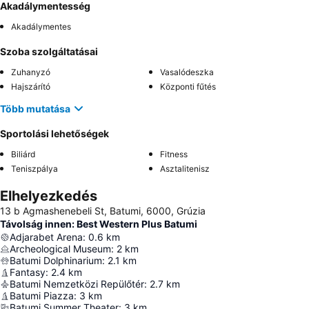
Akadálymentesség
Akadálymentes
Szoba szolgáltatásai
Zuhanyzó
Vasalódeszka
Hajszárító
Központi fűtés
Több mutatása
Sportolási lehetőségek
Biliárd
Fitness
Teniszpálya
Asztalitenisz
Elhelyezkedés
13 b Agmashenebeli St, Batumi, 6000, Grúzia
Távolság innen: Best Western Plus Batumi
Adjarabet Arena
:
0.6
km
Archeological Museum
:
2
km
Batumi Dolphinarium
:
2.1
km
Fantasy
:
2.4
km
Batumi Nemzetközi Repülőtér
:
2.7
km
Batumi Piazza
:
3
km
Batumi Summer Theater
:
3
km