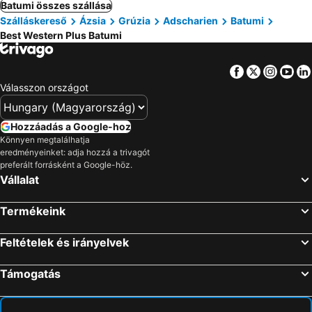
Batumi összes szállása
Szálláskereső
Ázsia
Grúzia
Adscharien
Batumi
Best Western Plus Batumi
Facebook
Twitter
Insta
Yo
Válasszon országot
Hozzáadás a Google-hoz
Könnyen megtalálhatja
eredményeinket: adja hozzá a trivagót
preferált forrásként a Google-höz.
Vállalat
Termékeink
Feltételek és irányelvek
Támogatás