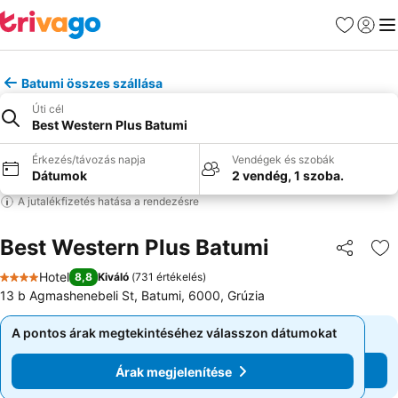
Kedvencek
Bejelen
Me
Batumi összes szállása
Úti cél
Best Western Plus Batumi
Érkezés/távozás napja
Vendégek és szobák
Dátumok
2 vendég, 1 szoba.
A jutalékfizetés hatása a rendezésre
Best Western Plus Batumi
Megosztá
Ho
Hotel
8,8
Kiváló
(
731 értékelés
)
4 Kategória
13 b Agmashenebeli St, Batumi, 6000, Grúzia
A pontos árak megtekintéséhez válasszon dátumokat
A pontos árak megtekintéséhez válasszon dátumokat
Árak megjelenítése
Árak megjelenítése