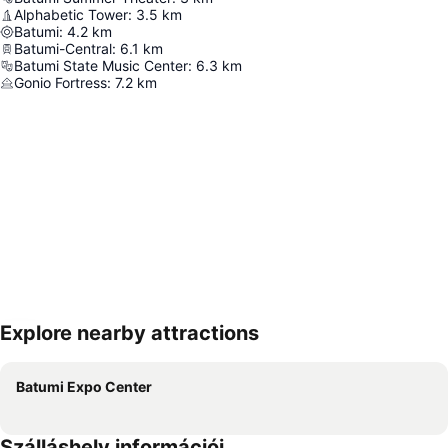
Alphabetic Tower
:
3.5
km
Batumi
:
4.2
km
Batumi-Central
:
6.1
km
Batumi State Music Center
:
6.3
km
Gonio Fortress
:
7.2
km
Explore nearby attractions
Nagy méretű térkép
Batumi Expo Center
Szálláshely információi