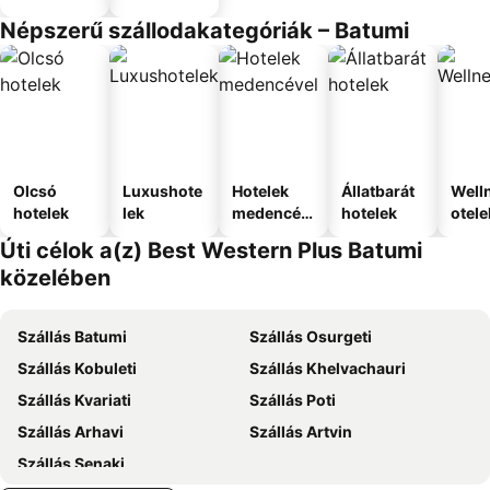
Népszerű szállodakategóriák – Batumi
Olcsó
Luxushote
Hotelek
Állatbarát
Well
hotelek
lek
medencév
hotelek
otele
el
Úti célok a(z) Best Western Plus Batumi
közelében
Szállás Batumi
Szállás Osurgeti
Szállás Kobuleti
Szállás Khelvachauri
Szállás Kvariati
Szállás Poti
Szállás Arhavi
Szállás Artvin
Szállás Senaki