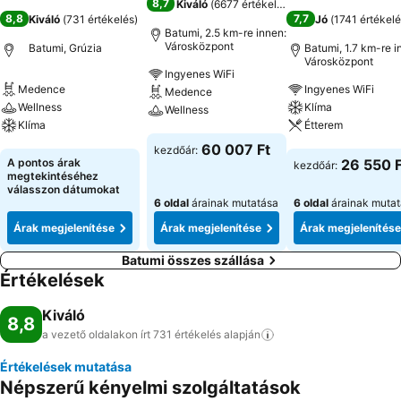
8,7
Kiváló
(
6677 értékelés
)
8,8
7,7
Kiváló
(
731 értékelés
)
Jó
(
1741 értékel
Batumi, 2.5 km-re innen:
Városközpont
Batumi, Grúzia
Batumi, 1.7 km-re i
Városközpont
Ingyenes WiFi
Medence
Ingyenes WiFi
Medence
Wellness
Klíma
Wellness
Klíma
Étterem
Árak megjelenítése
60 007 Ft
kezdőár:
Árak megjelenítése
Árak megjeleníté
A pontos árak
26 550 F
kezdőár:
megtekintéséhez
válasszon dátumokat
6 oldal
árainak mutatása
6 oldal
árainak muta
Árak megjelenítése
Árak megjelenítése
Árak megjelenítése
Batumi összes szállása
Értékelések
Kiváló
8,8
a vezető oldalakon írt 731 értékelés
alapján
Értékelések mutatása
Népszerű kényelmi szolgáltatások