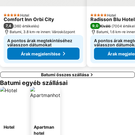
Hotel
Hotel
5 Kategória
5 Kategória
Comfort Inn Orbi City
Radisson Blu Hote
7,4
9,0
(
360 értékelés
)
Kiváló
(
7004 értékel
Batumi, 3.8 km-re innen: Városközpont
Batumi, 1.6 km-re inne
A pontos árak megtekintéséhez
A pontos árak megt
válasszon dátumokat
válasszon dátumok
Árak megjelenítése
Árak megjele
Batumi összes szállása
Batumi egyéb szállásai
Hotel
Apartman
hotel