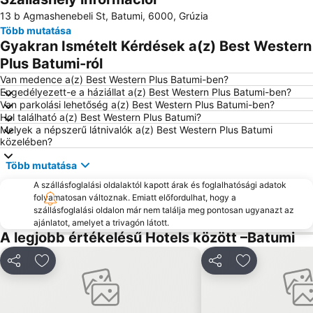
13 b Agmashenebeli St, Batumi, 6000, Grúzia
Több mutatása
Gyakran Ismételt Kérdések a(z) Best Western
Plus Batumi-ról
Van medence a(z) Best Western Plus Batumi-ben?
Engedélyezett-e a háziállat a(z) Best Western Plus Batumi-ben?
Van parkolási lehetőség a(z) Best Western Plus Batumi-ben?
Hol található a(z) Best Western Plus Batumi?
Melyek a népszerű látnivalók a(z) Best Western Plus Batumi
közelében?
Több mutatása
A szállásfoglalási oldalaktól kapott árak és foglalhatósági adatok
folyamatosan változnak. Emiatt előfordulhat, hogy a
szállásfoglalási oldalon már nem találja meg pontosan ugyanazt az
ajánlatot, amelyet a trivagón látott.
A legjobb értékelésű Hotels között –Batumi
Megosztás
Hozzáadás a kedvencekhez
Megosztás
Hozzáadás a