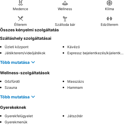
Medence
Wellness
Klíma
Étterem
Szálloda bár
Edzőterem
Összes kényelmi szolgáltatás
Szálláshely szolgáltatásai
Üzleti központ
Kávézó
Játékterem/videójátékok
Expressz bejelentkezés/kijelentkezés
Több mutatása
Wellness-szolgáltatások
Gőzfürdő
Masszázs
Szauna
Hammam
Több mutatása
Gyerekeknek
Gyerekfelügyelet
Játszótér
Gyerekmenük