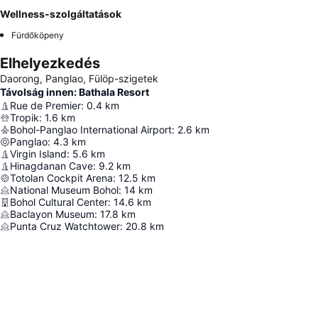
Wellness-szolgáltatások
Fürdőköpeny
Elhelyezkedés
Daorong, Panglao, Fülöp-szigetek
Távolság innen: Bathala Resort
Rue de Premier
:
0.4
km
Tropik
:
1.6
km
Bohol-Panglao International Airport
:
2.6
km
Panglao
:
4.3
km
Virgin Island
:
5.6
km
Hinagdanan Cave
:
9.2
km
Totolan Cockpit Arena
:
12.5
km
National Museum Bohol
:
14
km
Bohol Cultural Center
:
14.6
km
Baclayon Museum
:
17.8
km
Punta Cruz Watchtower
:
20.8
km