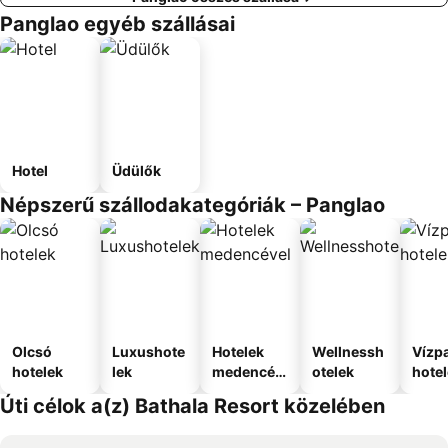
Panglao egyéb szállásai
Hotel
Üdülők
Népszerű szállodakategóriák – Panglao
Olcsó
Luxushote
Hotelek
Wellnessh
Vízpa
hotelek
lek
medencév
otelek
hote
el
Úti célok a(z) Bathala Resort közelében