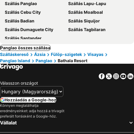
Szállás Panglao
Szállás Lapu-Lapu
Szállás Cebu City
Szállás Moalboal
Szállás Badian
Szállás Siquijor
Szállás Dumaguete City
Szállás Tagbilaran
Szállás Santander
Panglao összes szállása
Szálláskereső
Ázsia
Fülöp-szigetek
Visayas
Panglao Island
Panglao
Bathala Resort
Facebook
Twitter
Insta
Yo
Válasszon országot
Hozzáadás a Google-hoz
Könnyen megtalálhatja
eredményeinket: adja hozzá a trivagót
preferált forrásként a Google-höz.
Vállalat