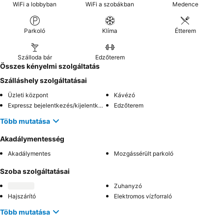
WiFi a lobbyban
WiFi a szobákban
Medence
Parkoló
Klíma
Étterem
Szálloda bár
Edzőterem
Összes kényelmi szolgáltatás
Szálláshely szolgáltatásai
Üzleti központ
Kávézó
Expressz bejelentkezés/kijelentkezés
Edzőterem
Több mutatása
Akadálymentesség
Akadálymentes
Mozgássérült parkoló
Szoba szolgáltatásai
Zuhanyzó
Hajszárító
Elektromos vízforraló
Több mutatása