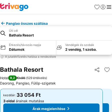
Kedvencek
Bejelen
Me
Panglao összes szállása
Úti cél
Bathala Resort
Érkezés/távozás napja
Vendégek és szobák
Dátumok
2 vendég, 1 szoba.
A jutalékfizetés hatása a rendezésre
Bathala Resort
Megosztá
Ho
Hotel
9,2
Kiváló
(
529 értékelés
)
Daorong, Panglao, Fülöp-szigetek
33 054 Ft
33 054 Ft
kezdőár:
kezdőár:
3 oldal
árainak mutatása
3 oldal
árainak mutatása
Árak megjelenítése
Árak megjelenítése