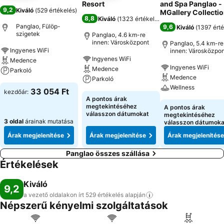
Resort
and Spa Panglao -
9,2
Kiváló
(
529 értékelés
)
MGallery Collecti
8,8
Kiváló
(
1323 értékelés
)
Panglao, Fülöp-
9,6
Kiváló
(
1397 érté
szigetek
Panglao, 4.6 km-re
innen: Városközpont
Panglao, 5.4 km-re
Ingyenes WiFi
innen: Városközpon
Ingyenes WiFi
Medence
Ingyenes WiFi
Medence
Parkoló
Medence
Parkoló
Wellness
33 054 Ft
kezdőár:
A pontos árak
megtekintéséhez
A pontos árak
válasszon dátumokat
megtekintéséhez
3 oldal
árainak mutatása
válasszon dátumoka
Árak megjelenítése
Árak megjelenítése
Árak megjelenítése
Panglao összes szállása
Értékelések
Kiváló
9,2
a vezető oldalakon írt 529 értékelés
alapján
Népszerű kényelmi szolgáltatások