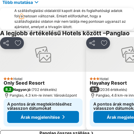
Több mutatása
A szállásfoglalási oldalaktól kapott árak és foglalhatósági adatok
folyamatosan változnak. Emiatt előfordulhat, hogy a
szállásfoglalási oldalon már nem találja meg pontosan ugyanazt az
ajánlatot, amelyet a trivagón látott.
A legjobb értékelésű Hotels között –Panglao
Megosztás
Hozzáadás a kedvencekhez
Megosztás
Hozzáadás a
Hotel
Hotel
3 Kategória
3 Kategória
Only Seed Resort
Hayahay Resort
8,2
7,3
Nagyon jó
(
702 értékelés
)
(
2036 értékelés
)
Panglao, 4.3 km-re innen: Városközpont
Panglao, 4.6 km-re in
A pontos árak megtekintéséhez
A pontos árak megt
válasszon dátumokat
válasszon dátumok
Árak megjelenítése
Árak megjele
Panglao összes szállása