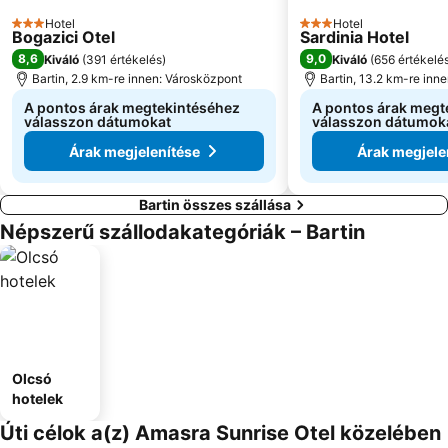
Hotel
Hotel
3 Kategória
3 Kategória
Bogazici Otel
Sardinia Hotel
8,6
9,0
Kiváló
(
391 értékelés
)
Kiváló
(
656 értékelé
Bartin, 2.9 km-re innen: Városközpont
Bartin, 13.2 km-re inn
A pontos árak megtekintéséhez
A pontos árak megt
válasszon dátumokat
válasszon dátumok
Árak megjelenítése
Árak megjele
Bartin összes szállása
Népszerű szállodakategóriák – Bartin
Olcsó
hotelek
Úti célok a(z) Amasra Sunrise Otel közelében