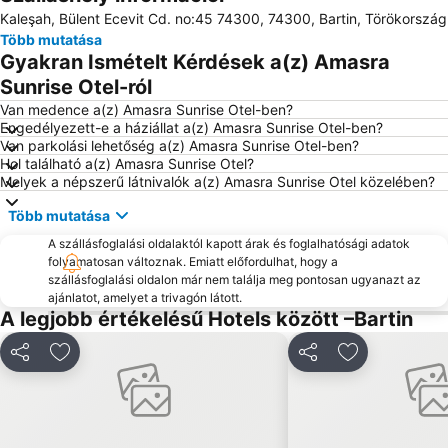
Kaleşah, Bülent Ecevit Cd. no:45 74300, 74300, Bartin, Törökország
Több mutatása
Gyakran Ismételt Kérdések a(z) Amasra
Sunrise Otel-ról
Van medence a(z) Amasra Sunrise Otel-ben?
Engedélyezett-e a háziállat a(z) Amasra Sunrise Otel-ben?
Van parkolási lehetőség a(z) Amasra Sunrise Otel-ben?
Hol található a(z) Amasra Sunrise Otel?
Melyek a népszerű látnivalók a(z) Amasra Sunrise Otel közelében?
Több mutatása
A szállásfoglalási oldalaktól kapott árak és foglalhatósági adatok
folyamatosan változnak. Emiatt előfordulhat, hogy a
szállásfoglalási oldalon már nem találja meg pontosan ugyanazt az
ajánlatot, amelyet a trivagón látott.
A legjobb értékelésű Hotels között –Bartin
Megosztás
Hozzáadás a kedvencekhez
Megosztás
Hozzáadás a