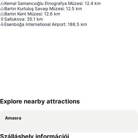
Kemal Samancıoğlu Etnografya Müzesi
:
12.4
km
Bartın Kurtuluş Savaşı Müzesi
:
12.5
km
Bartın Kent Müzesi
:
12.6
km
Saltukova
:
35.1
km
Esenboğa International Airport
:
186.5
km
Explore nearby attractions
Nagy méretű térkép
Amasra
Szálláshely információi