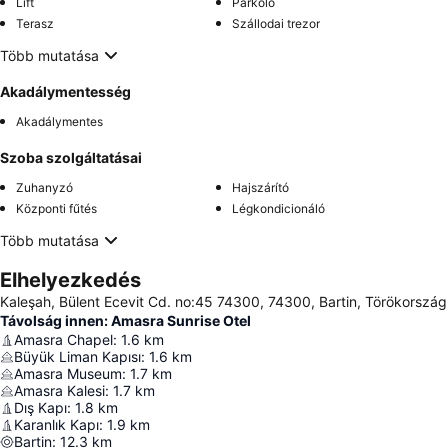
Lift
Parkoló
Terasz
Szállodai trezor
Több mutatása
Akadálymentesség
Akadálymentes
Szoba szolgáltatásai
Zuhanyzó
Hajszárító
Központi fűtés
Légkondicionáló
Több mutatása
Elhelyezkedés
Kaleşah, Bülent Ecevit Cd. no:45 74300, 74300, Bartin, Törökország
Távolság innen: Amasra Sunrise Otel
Amasra Chapel
:
1.6
km
Büyük Liman Kapısı
:
1.6
km
Amasra Museum
:
1.7
km
Amasra Kalesi
:
1.7
km
Dış Kapı
:
1.8
km
Karanlık Kapı
:
1.9
km
Bartin
:
12.3
km