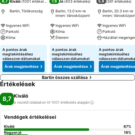
8,7
7,6
5,6
Kiváló
(
1001 értékelés
)
Jó
(
403 értékelés
)
(
361 értékelés
)
Bartin, Törökország
Bartin, 13.0 km-re
Bartin, 20.3 km-re
innen: Városközpont
innen: Városközpon
Ingyenes WiFi
Ingyenes WiFi
Ingyenes WiFi
Parkoló
Klíma
Parkoló
Klíma
Étterem
Háziállat megenge
A pontos árak
A pontos árak
A pontos árak
megtekintéséhez
megtekintéséhez
megtekintéséhez
válasszon dátumokat
válasszon dátumokat
válasszon dátumoka
Árak megjelenítése
Árak megjelenítése
Árak megjelenítése
Bartin összes szállása
Értékelések
Kiváló
8,7
a vezető oldalakon írt 1001 értékelés
alapján
Vendégek értékelései
Kiváló
67
%
Nagyon jó
19
%