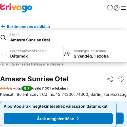
Kedvencek
Bejelen
Me
Bartin összes szállása
Úti cél
Amasra Sunrise Otel
Érkezés/távozás napja
Vendégek és szobák
Dátumok
2 vendég, 1 szoba.
A jutalékfizetés hatása a rendezésre
Amasra Sunrise Otel
Megosztá
Ho
Hotel
8,7
Kiváló
(
1001 értékelés
)
4 Kategória
Kaleşah, Bülent Ecevit Cd. no:45 74300, 74300, Bartin, Törökország
A pontos árak megtekintéséhez válasszon dátumokat
A pontos árak megtekintéséhez válasszon dátumokat
Árak megjelenítése
Árak megjelenítése