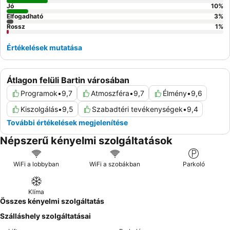
Jó
10
%
Elfogadható
3
%
Rossz
1
%
Értékelések mutatása
Átlagon felüli Bartin városában
Programok
•
9,7
Atmoszféra
•
9,7
Élmény
•
9,6
Kiszolgálás
•
9,5
Szabadtéri tevékenységek
•
9,4
További értékelések megjelenítése
Népszerű kényelmi szolgáltatások
WiFi a lobbyban
WiFi a szobákban
Parkoló
Klíma
Összes kényelmi szolgáltatás
Szálláshely szolgáltatásai