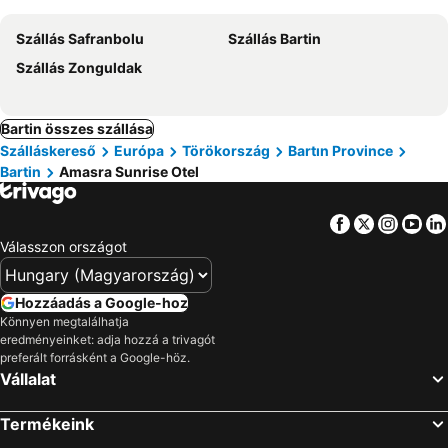
Szállás Safranbolu
Szállás Bartin
Szállás Zonguldak
Bartin összes szállása
Szálláskereső
Európa
Törökország
Bartın Province
Bartin
Amasra Sunrise Otel
Facebook
Twitter
Insta
Yo
Válasszon országot
Hozzáadás a Google-hoz
Könnyen megtalálhatja
eredményeinket: adja hozzá a trivagót
preferált forrásként a Google-höz.
Vállalat
Termékeink