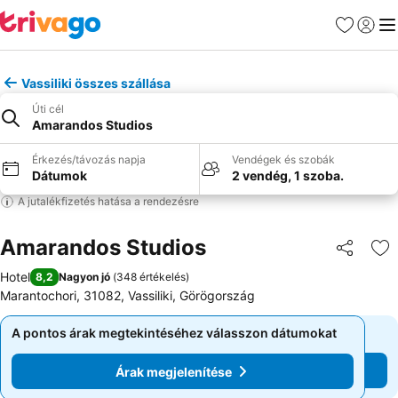
Kedvencek
Bejelen
Me
Vassiliki összes szállása
Úti cél
Amarandos Studios
Érkezés/távozás napja
Vendégek és szobák
Dátumok
2 vendég, 1 szoba.
A jutalékfizetés hatása a rendezésre
Amarandos Studios
Megosztá
Ho
Hotel
8,2
Nagyon jó
(
348 értékelés
)
Marantochori, 31082, Vassiliki, Görögország
A pontos árak megtekintéséhez válasszon dátumokat
A pontos árak megtekintéséhez válasszon dátumokat
Árak megjelenítése
Árak megjelenítése