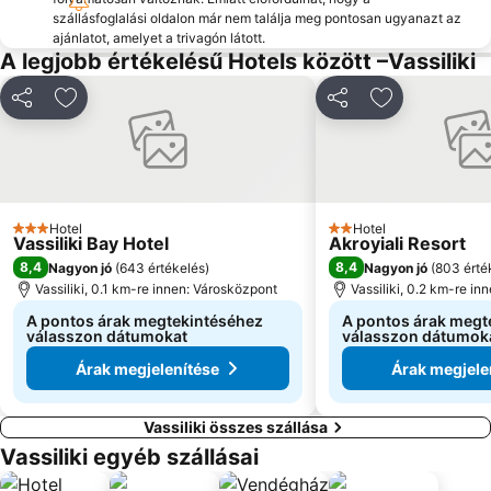
szállásfoglalási oldalon már nem találja meg pontosan ugyanazt az
ajánlatot, amelyet a trivagón látott.
A legjobb értékelésű Hotels között –Vassiliki
Megosztás
Hozzáadás a kedvencekhez
Megosztás
Hozzáadás a
Hotel
Hotel
3 Kategória
2 Kategória
Vassiliki Bay Hotel
Akroyiali Resort
8,4
8,4
Nagyon jó
(
643 értékelés
)
Nagyon jó
(
803 érté
Vassiliki, 0.1 km-re innen: Városközpont
Vassiliki, 0.2 km-re i
A pontos árak megtekintéséhez
A pontos árak megt
válasszon dátumokat
válasszon dátumok
Árak megjelenítése
Árak megjele
Vassiliki összes szállása
Vassiliki egyéb szállásai