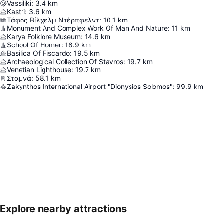
Vassiliki
:
3.4
km
Kastri
:
3.6
km
Τάφος Βίλχελμ Ντέρπφελντ
:
10.1
km
Monument And Complex Work Of Man And Nature
:
11
km
Karya Folklore Museum
:
14.6
km
School Of Homer
:
18.9
km
Basilica Of Fiscardo
:
19.5
km
Archaeological Collection Of Stavros
:
19.7
km
Venetian Lighthouse
:
19.7
km
Σταμνά
:
58.1
km
Zakynthos International Airport "Dionysios Solomos"
:
99.9
km
Explore nearby attractions
Nagy méretű térkép