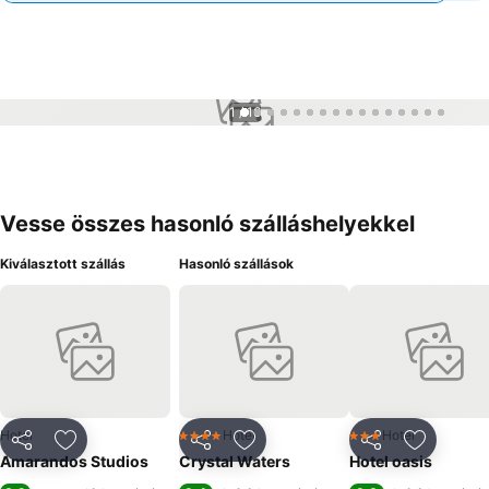
1 / 16
Vesse összes hasonló szálláshelyekkel
Kiválasztott szállás
Hasonló szállások
Hotel
Hotel
Hotel
4 Kategória
3 Kategória
Megosztás
Hozzáadás a kedvencekhez
Megosztás
Hozzáadás a kedvencekhez
Megosztás
Hozzáad
Amarandos Studios
Crystal Waters
Hotel oasis