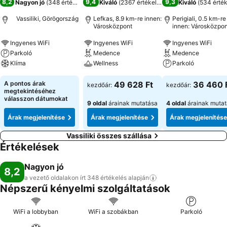
8,2
9,4
9,3
Nagyon jó
(
348 értékelés
)
Kiváló
(
2367 értékelés
)
Kiváló
(
534 érték
Vassiliki, Görögország
Lefkas, 8.9 km-re innen:
Perigiali, 0.5 km-re
Városközpont
innen: Városközpon
Ingyenes WiFi
Ingyenes WiFi
Ingyenes WiFi
Parkoló
Medence
Medence
Klíma
Wellness
Parkoló
A pontos árak
49 628 Ft
36 460 
kezdőár:
kezdőár:
megtekintéséhez
válasszon dátumokat
9 oldal
árainak mutatása
4 oldal
árainak muta
Árak megjelenítése
Árak megjelenítése
Árak megjelenítése
Vassiliki összes szállása
Értékelések
Nagyon jó
8,2
a vezető oldalakon írt 348 értékelés
alapján
Népszerű kényelmi szolgáltatások
WiFi a lobbyban
WiFi a szobákban
Parkoló