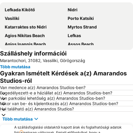
Lefkada Kikötő
Nidri
Vasiliki
Porto Katsiki
Katarraktes sto Nidri
Myrtos Strand
Agios Nikitas Beach
Lefkas
Agios Ioannis Beach
Assos Beach
Szálláshely információi
Aktion Repülőtér
Nydri
Marantochori, 31082, Vassiliki, Görögország
Port of Preveza
Agiofili
Több mutatása
Daily cruises from Lefkada
Perigiali
Gyakran Ismételt Kérdések a(z) Amarandos
Beach of Agios Ioannis
Dimotiko Stadio Leukadas ''Platwnas Grigoris''
Studios-ról
Archaeological Museum of Lefkada
Traditional Settlement of Agios Ioannis
Van medence a(z) Amarandos Studios-ben?
Engedélyezett-e a háziállat a(z) Amarandos Studios-ben?
Skinos
Spilia Tou Papanicoli
Van parkolási lehetőség a(z) Amarandos Studios-ben?
Mikor van be- és kijelentkezés a(z) Amarandos Studios-ben?
Kathisma
Pefkoulia
Hol található a(z) Amarandos Studios?
Mytikas
Monolithi
Több mutatása
Ancient Nikopolis
A szállásfoglalási oldalaktól kapott árak és foglalhatósági adatok
folyamatosan változnak. Emiatt előfordulhat, hogy a