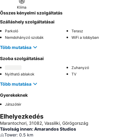
Klíma
Összes kényelmi szolgáltatás
Szálláshely szolgáltatásai
Parkoló
Terasz
Nemdohányzó szobák
WiFi a lobbyban
Több mutatása
Szoba szolgáltatásai
Zuhanyzó
Nyitható ablakok
TV
Több mutatása
Gyerekeknek
Játszótér
Elhelyezkedés
Marantochori, 31082, Vassiliki, Görögország
Távolság innen: Amarandos Studios
Tower
:
0.5
km