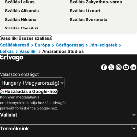
Szállás Lefkas
Szállás Zakynthos-város
Szállás Alikanás
Szállás Lixouri
Szállás Nikiana
Szállás Svoronata
Szállás Vassiliki
Vassiliki összes szállása
Szálláskereső
Európa
Görögország
Jón-szigetek
Lefkas
Vassiliki
Amarandos Studios
Facebook
Twitter
Insta
Yo
Válasszon országot
Hozzáadás a Google-hoz
Könnyen megtalálhatja
eredményeinket: adja hozzá a trivagót
preferált forrásként a Google-höz.
Vállalat
Termékeink