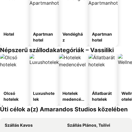
Hotel
Apartman
Vendéghá
Apartman
hotel
z
hotel
Népszerű szállodakategóriák – Vassiliki
Olcsó
Luxushote
Hotelek
Állatbarát
Well
hotelek
lek
medencév
hotelek
otele
el
Úti célok a(z) Amarandos Studios közelében
Szállás Kavos
Szállás Plános, Tsilivi