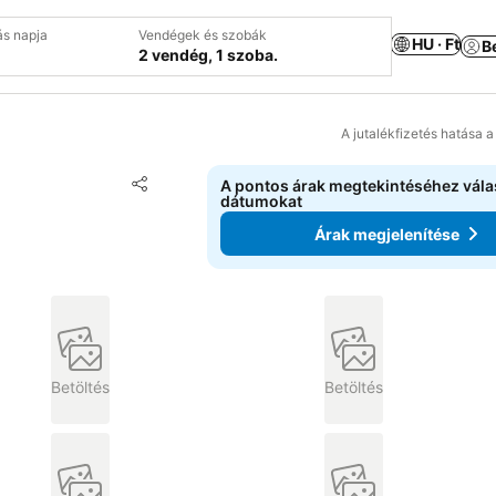
ás napja
Vendégek és szobák
HU · Ft
B
2 vendég, 1 szoba.
A jutalékfizetés hatása 
Hozzáadás a kedvencekhez
A pontos árak megtekintéséhez vál
Megosztás
dátumokat
Árak megjelenítése
Betöltés
Betöltés