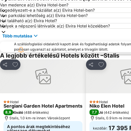
Van medence a(z) Elvira Hotel-ben?
Engedélyezett-e a háziállat a(z) Elvira Hotel-ben?
Van parkolási lehetőség a(z) Elvira Hotel-ben?
Hol található a(z) Elvira Hotel?
Melyek a népszerű látnivalók a(z) Elvira Hotel közelében?
Több mutatása
A szállásfoglalási oldalaktól kapott árak és foglalhatósági adatok folya
pontosan ugyanazt az ajánlatot, amelyet a trivagón látott.
A legjobb értékelésű Hotels között –Stalis
Hozzáadás a kedvencekhez
Hozzáadás a 
Megosztás
Megosztás
Hotel
Hotel
2 Kategória
3 Kategória
Sergiani Garden Hotel Apartments
Niko Elen Hotel
8,9
7,7
Kiváló
(
488 értékelés
)
Jó
(
442 értékelés
)
Stalis, 1.0 km-re innen: Városközpont
Stalis, 0.9 km-re inn
A pontos árak megtekintéséhez
17 395 
kezdőár:
válasszon dátumokat