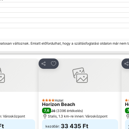
matosan változnak. Emiatt előfordulhat, hogy a szállásfoglalási oldalon már nem t
kedvencekhez
Hozzáadás a kedvencekhez
Megosztás
Me
Hotel
4 Kategória
3 
Horizon Beach
H
7,6
7
Jó
(
3396 értékelés
)
en: Városközpont
Stalis, 1.3 km-re innen: Városközpont
Ft
33 435 Ft
kezdőár: