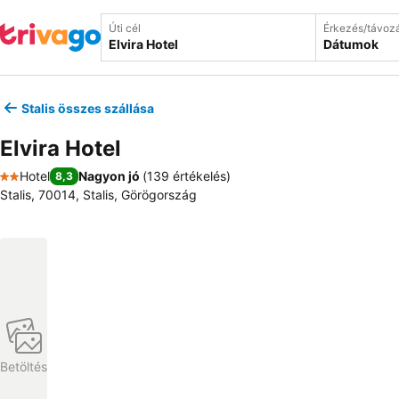
Úti cél
Érkezés/távoz
Dátumok
Stalis összes szállása
Elvira Hotel
Hotel
Nagyon jó
(
139 értékelés
)
8,3
2 Kategória
Stalis, 70014, Stalis, Görögország
Betöltés