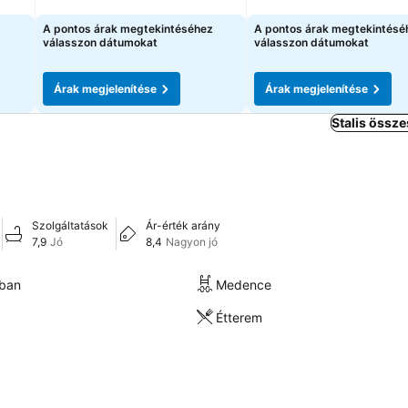
Árak megjelenítése
Árak megjelenítése
A pontos árak megtekintéséhez
A pontos árak megtekintésé
válasszon dátumokat
válasszon dátumokat
Árak megjelenítése
Árak megjelenítése
Stalis össze
Szolgáltatások
Ár-érték arány
7,9
Jó
8,4
Nagyon jó
kban
Medence
Étterem