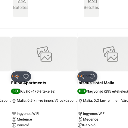
Betöltés
Betöltés
ncekhez
Hozzáadás a kedvencekhez
Hozzáadás a ked
Hotel
Hotel
3 Kategória
2 Kategória
Megosztás
Megosztás
Eltina Apartments
Ibiscus Hotel Malia
9,1
8,3
Kiváló
(
476 értékelés
)
Nagyon jó
(
295 értékelés
)
központ
Malia, 0.5 km-re innen: Városközpont
Malia, 0.3 km-re innen: Vá
Ingyenes WiFi
Ingyenes WiFi
Medence
Medence
Parkoló
Parkoló