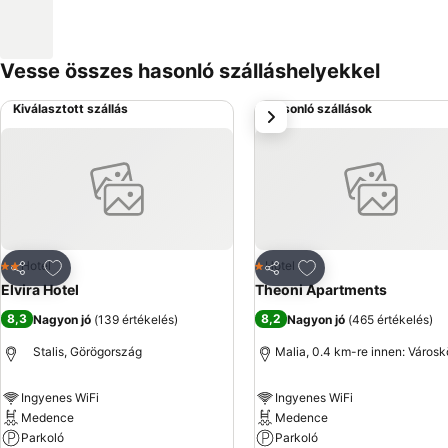
Vesse összes hasonló szálláshelyekkel
Kiválasztott szállás
Hasonló szállások
következő
Hozzáadás a kedvencekhez
Hozzáadás a kedve
Hotel
Hotel
2 Kategória
1 Kategória
Megosztás
Megosztás
Elvira Hotel
Theoni Apartments
8,3
8,2
Nagyon jó
(
139 értékelés
)
Nagyon jó
(
465 értékelés
)
Stalis, Görögország
Malia, 0.4 km-re innen: Város
Ingyenes WiFi
Ingyenes WiFi
Medence
Medence
Parkoló
Parkoló