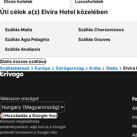
Olcsó hotelek
Luxushotelek
Úti célok a(z) Elvira Hotel közelében
Szállás Malia
Szállás Chersonissos
Szállás Agia Pelaghia
Szállás Gouves
Szállás Analipsis
Stalis összes szállása
Szálláskereső
Európa
Görögország
Kréta
Stalis
Elvira
Válasszon országot
Fe
Ál
Hozzáadás a Google-hoz
Im
Könnyen megtalálhatja
Ak
eredményeinket: adja hozzá a trivagót
preferált forrásként a Google-höz.
Ad