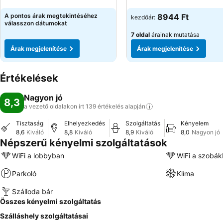
Árak megjelenítése
Árak megjelenítése
A pontos árak megtekintéséhez
8944 Ft
kezdőár:
válasszon dátumokat
7 oldal
árainak mutatása
Árak megjelenítése
Árak megjelenítése
Értékelések
Nagyon jó
8,3
a vezető oldalakon írt 139 értékelés
alapján
Tisztaság
Elhelyezkedés
Szolgáltatás
Kényelem
8,6
Kiváló
8,8
Kiváló
8,9
Kiváló
8,0
Nagyon jó
Népszerű kényelmi szolgáltatások
WiFi a lobbyban
WiFi a szobá
Parkoló
Klíma
Szálloda bár
Összes kényelmi szolgáltatás
Szálláshely szolgáltatásai