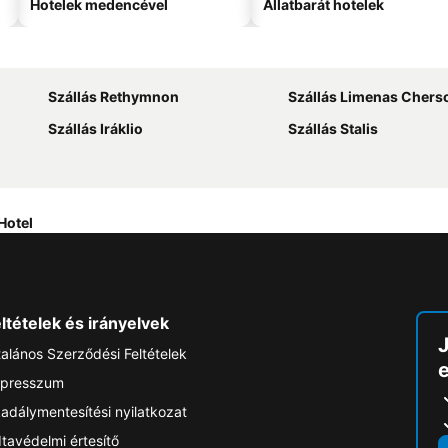
Hotelek medencével
Állatbarát hotelek
Szállás Rethymnon
Szállás Limenas Chers
Szállás Iráklio
Szállás Stalis
 Hotel
ltételek és irányelvek
talános Szerződési Feltételek
e
presszum
adálymentesítési nyilatkozat
tavédelmi értesítő