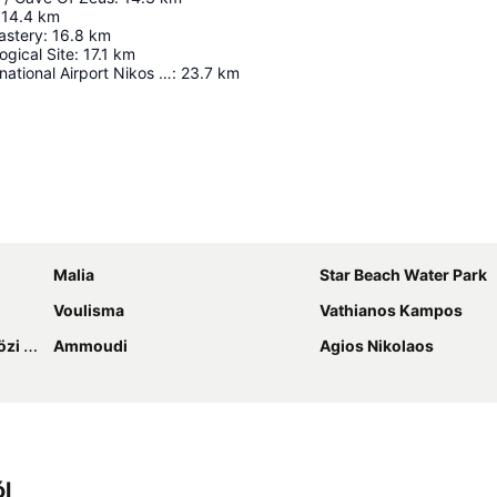
14.4
km
astery
:
16.8
km
ogical Site
:
17.1
km
Heraklion International Airport Nikos Kazantzakis
:
23.7
km
Nagy méretű térkép
Malia
Star Beach Water Park
Voulisma
Vathianos Kampos
őtér
Ammoudi
Agios Nikolaos
ól