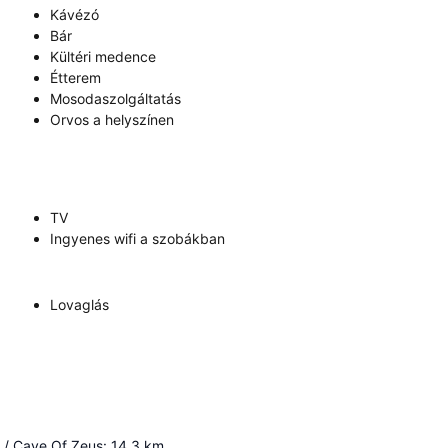
Kávézó
Bár
Kültéri medence
Étterem
Mosodaszolgáltatás
Orvos a helyszínen
TV
Ingyenes wifi a szobákban
Lovaglás
 / Cave Of Zeus
:
14.3
km