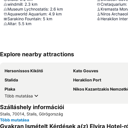
windmill
:
2.3
km
Cretaquarium
:
Museum Lychnostatis
:
2.6
km
Kremasta Mon
Aquaworld Aquarium
:
4.9
km
Niros Archaeol
Sarakino Fountain
:
5
km
Altar
:
5.5
km
Explore nearby attractions
Hersonissos Kikötő
Kato Gouves
Stalida
Heraklion Port
Plaka
Nikos Kazantzakis Nemzetközi Repül
Több mutatása
Szálláshely információi
Stalis, 70014, Stalis, Görögország
Több mutatása
Gyakran Ismételt Kérdések a(z) Elvira Hotel-r