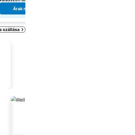
2 oldal
árainak mutatás
Árak megjelenítése
Árak megjeleníté
s szállása