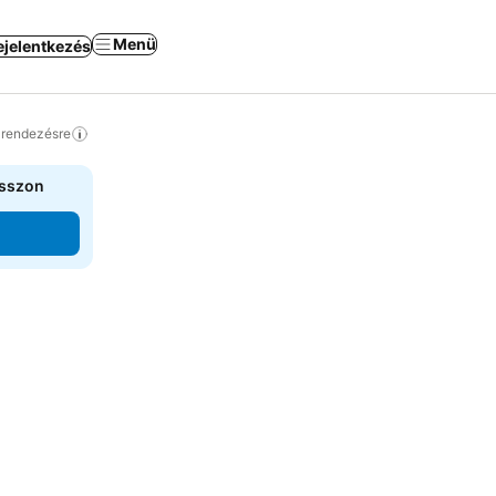
Menü
ejelentkezés
a rendezésre
asszon