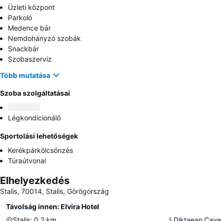
Üzleti központ
Parkoló
Medence bár
Nemdohányzó szobák
Snackbár
Szobaszerviz
Több mutatása
Szoba szolgáltatásai
Légkondicionáló
Sportolási lehetőségek
Kerékpárkölcsönzés
Túraútvonal
Elhelyezkedés
Stalis, 70014, Stalis, Görögország
Távolság innen: Elvira Hotel
Stalis
:
0.2
km
Diktaean Cave