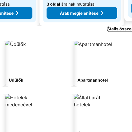
atása
3 oldal
árainak mutatása
enítése
Árak megjelenítése
Stalis össze
Üdülők
Apartmanhotel