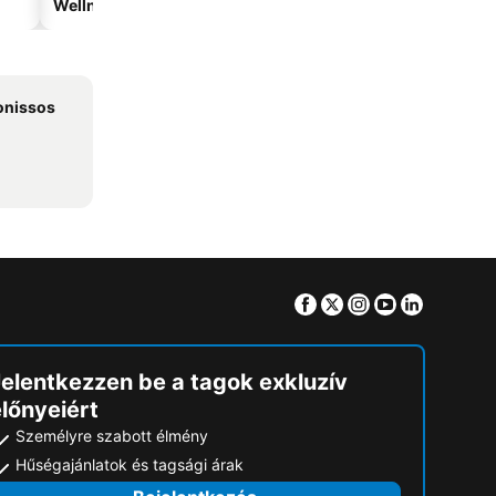
Wellnesshotelek
Vízparti hotelek
onissos
Facebook
Twitter
Instagram
Youtube
Linkedin
Jelentkezzen be a tagok exkluzív
lőnyeiért
Személyre szabott élmény
Hűségajánlatok és tagsági árak