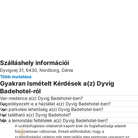
Szálláshely információi
Nagy méretű térkép
Dyvigvej 31, 6430, Nordborg, Dánia
Több mutatása
Gyakran Ismételt Kérdések a(z) Dyvig
Badehotel-ról
Van medence a(z) Dyvig Badehotel-ben?
Engedélyezett-e a háziállat a(z) Dyvig Badehotel-ben?
Van parkolási lehetőség a(z) Dyvig Badehotel-ben?
Hol található a(z) Dyvig Badehotel?
Mik a lemondási feltételek a(z) Dyvig Badehotel-ben?
A szállásfoglalási oldalaktól kapott árak és foglalhatósági adatok
folyamatosan változnak. Emiatt előfordulhat, hogy a
szállásfoglalási oldalon már nem találja meg pontosan ugyanazt az