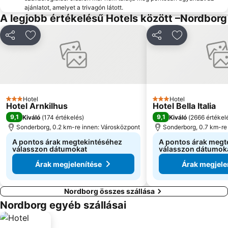
ajánlatot, amelyet a trivagón látott.
A legjobb értékelésű Hotels között –Nordborg
Megosztás
Hozzáadás a kedvencekhez
Megosztás
Hozzáadás a
Hotel
Hotel
3 Kategória
3 Kategória
Hotel Arnkilhus
Hotel Bella Italia
9,1
9,1
Kiváló
(
174 értékelés
)
Kiváló
(
2666 értékel
Sonderborg, 0.2 km-re innen: Városközpont
Sonderborg, 0.7 km-re
A pontos árak megtekintéséhez
A pontos árak megt
válasszon dátumokat
válasszon dátumok
Árak megjelenítése
Árak megjele
Nordborg összes szállása
Nordborg egyéb szállásai