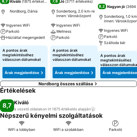
8,7
7,8
Kiváló
(
1875 értékelés
)
Jó
(
3711 értékelés
)
8,2
Nagyon jó
(
3694 
Nordborg, Dánia
Sonderborg, 2.0 km-re
innen: Városközpont
Sonderborg, 1.0 km
innen: Városközpon
Ingyenes WiFi
Ingyenes WiFi
Ingyenes WiFi
Parkoló
Wellness
Parkoló
Háziállat megengedett
Parkoló
Szálloda bár
Árak megjelenítése
Árak megjelenítése
A pontos árak
A pontos árak
Árak megjeleníté
megtekintéséhez
megtekintéséhez
A pontos árak
válasszon dátumokat
válasszon dátumokat
megtekintéséhez
válasszon dátumoka
Árak megjelenítése
Árak megjelenítése
Árak megjelenítése
Nordborg összes szállása
Értékelések
Kiváló
8,7
a vezető oldalakon írt 1875 értékelés
alapján
Népszerű kényelmi szolgáltatások
WiFi a lobbyban
WiFi a szobákban
Parkoló