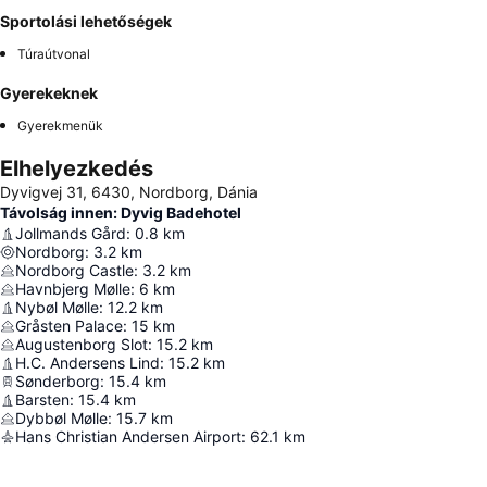
Sportolási lehetőségek
Túraútvonal
Gyerekeknek
Gyerekmenük
Elhelyezkedés
Dyvigvej 31, 6430, Nordborg, Dánia
Távolság innen: Dyvig Badehotel
Jollmands Gård
:
0.8
km
Nordborg
:
3.2
km
Nordborg Castle
:
3.2
km
Havnbjerg Mølle
:
6
km
Nybøl Mølle
:
12.2
km
Gråsten Palace
:
15
km
Augustenborg Slot
:
15.2
km
H.C. Andersens Lind
:
15.2
km
Sønderborg
:
15.4
km
Barsten
:
15.4
km
Dybbøl Mølle
:
15.7
km
Hans Christian Andersen Airport
:
62.1
km