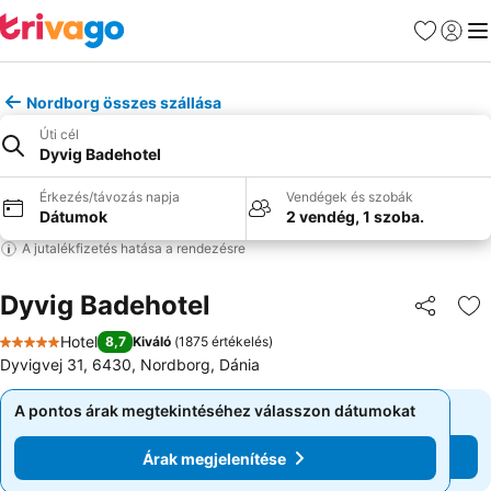
Kedvencek
Bejelen
Me
Nordborg összes szállása
Úti cél
Dyvig Badehotel
Érkezés/távozás napja
Vendégek és szobák
Dátumok
2 vendég, 1 szoba.
A jutalékfizetés hatása a rendezésre
Dyvig Badehotel
Megosztá
Ho
Hotel
8,7
Kiváló
(
1875 értékelés
)
5 Kategória
Dyvigvej 31, 6430, Nordborg, Dánia
A pontos árak megtekintéséhez válasszon dátumokat
A pontos árak megtekintéséhez válasszon dátumokat
Árak megjelenítése
Árak megjelenítése