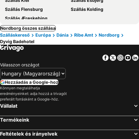
Szállás Kiel
Szállás Esbjerg
Szállás Flensburg
Szállás Kolding
Szállás Ærøskøbing
Nordborg összes szállása
Szálláskereső
Európa
Dánia
Ribe Amt
Nordborg
Dyvig Badehotel
Facebook
Twitter
Insta
Yo
Válasszon országot
Hozzáadás a Google-hoz
Könnyen megtalálhatja
eredményeinket: adja hozzá a trivagót
preferált forrásként a Google-höz.
Vállalat
Termékeink
Feltételek és irányelvek