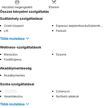
Háziállat megengedett
Étterem
Összes kényelmi szolgáltatás
Szálláshely szolgáltatásai
Üzleti központ
Expressz bejelentkezés/kijelentkezés
Lift
Parkoló
Több mutatása
Wellness-szolgáltatások
Masszázs
Szauna
Fürdőköpeny
Akadálymentesség
Akadálymentes
Szoba szolgáltatásai
Zuhanyzó
Vasalódeszka
Nyitható ablakok
Több mutatása