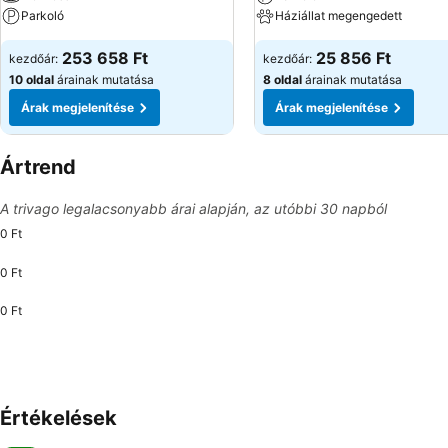
Parkoló
Háziállat megengedett
253 658 Ft
25 856 Ft
kezdőár:
kezdőár:
10 oldal
árainak mutatása
8 oldal
árainak mutatása
Árak megjelenítése
Árak megjelenítése
Ártrend
A trivago legalacsonyabb árai alapján, az utóbbi 30 napból
0 Ft
0 Ft
0 Ft
Értékelések