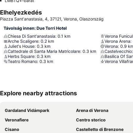
LMBTQ+-barát
Elhelyezkedés
Piazza Sant'anastasia, 4, 37121, Verona, Olaszország
Távolság innen: Due Torri Hotel
Chiesa Di Sant'anastasia
:
0.1
km
Verona Funicul
Arche Scaligere
:
0.2
km
Verona Arena
:
Juliet's House
:
0.3
km
Verona
:
0.9
k
Cattedrale di Santa Maria Matricolare
:
0.3
km
Castelvecchio
:
Herbs Square
:
0.3
km
Basilica Of Sa
Teatro Romano
:
0.3
km
Verona Villafra
Explore nearby attractions
Gardaland Vidámpark
Arena di Verona
Veronafiere
Centro storico
Cisano
Castelletto di Brenzone