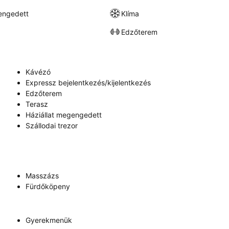
engedett
Klíma
Edzőterem
Kávézó
Expressz bejelentkezés/kijelentkezés
Edzőterem
Terasz
Háziállat megengedett
Szállodai trezor
Masszázs
Fürdőköpeny
Gyerekmenük