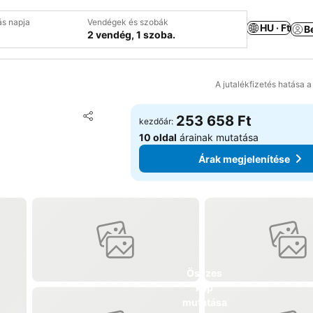
ás napja
Vendégek és szobák
HU · Ft
B
2 vendég, 1 szoba.
A jutalékfizetés hatása 
Hozzáadás a kedvencekhez
253 658 Ft
kezdőár:
Megosztás
10 oldal
árainak mutatása
Árak megjelenítése