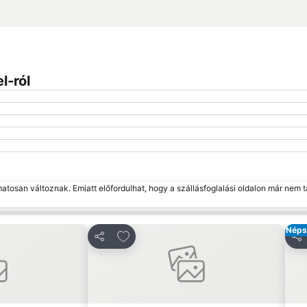
l-ról
matosan változnak. Emiatt előfordulhat, hogy a szállásfoglalási oldalon már nem t
Néps
edvencekhez
Hozzáadás a kedvencekhez
Megosztás
Me