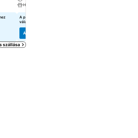
Háziállat megengedett
Háziállat megengedett
hez
A pontos árak megtekintéséhez
19 080 Ft
kezdőár:
válasszon dátumokat
8 oldal
árainak mutatása
Árak megjelenítése
Árak megjelenítése
 szállása