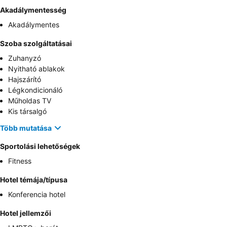
Akadálymentesség
Akadálymentes
Szoba szolgáltatásai
Zuhanyzó
Nyitható ablakok
Hajszárító
Légkondicionáló
Műholdas TV
Kis társalgó
Több mutatása
Sportolási lehetőségek
Fitness
Hotel témája/típusa
Konferencia hotel
Hotel jellemzői