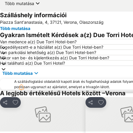
Több mutatása
Szálláshely információi
Piazza Sant'anastasia, 4, 37121, Verona, Olaszország
Több mutatása
Gyakran Ismételt Kérdések a(z) Due Torri Hote
Van medence a(z) Due Torri Hotel-ben?
Engedélyezett-e a háziállat a(z) Due Torri Hotel-ben?
Van parkolási lehetőség a(z) Due Torri Hotel-ben?
Mikor van be- és kijelentkezés a(z) Due Torri Hotel-ben?
Hol található a(z) Due Torri Hotel?
Több mutatása
A szállásfoglalási oldalaktól kapott árak és foglalhatósági adatok folya
pontosan ugyanazt az ajánlatot, amelyet a trivagón látott.
A legjobb értékelésű Hotels között –Verona
Hozzáadás a kedvencekhez
Hozzáadás a k
Megosztás
Megosztás