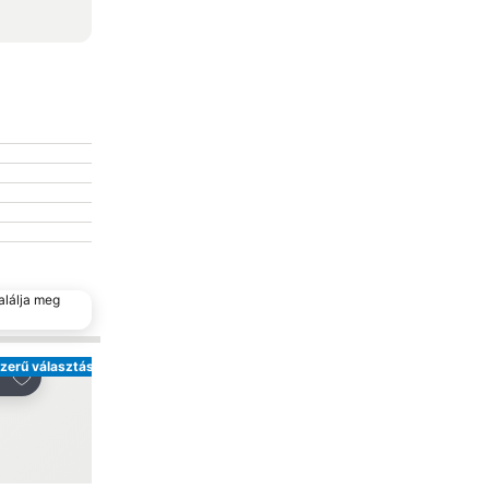
alálja meg
zerű választás
Hozzáadás a kedvencekhez
Hozzáadás a kedve
gosztás
Megosztás