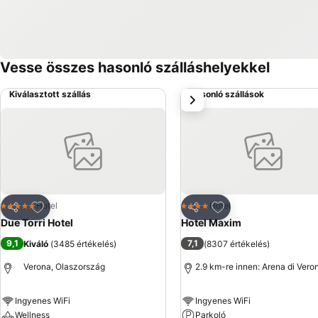
Vesse összes hasonló szálláshelyekkel
Kiválasztott szállás
Hasonló szállások
következő
Hozzáadás a kedvencekhez
Hozzáadás a kedve
Hotel
Hotel
5 Kategória
4 Kategória
Megosztás
Megosztás
Due Torri Hotel
Hotel Maxim
9,1
7,1
Kiváló
(
3485 értékelés
)
(
8307 értékelés
)
Verona, Olaszország
2.9 km-re innen: Arena di Vero
Ingyenes WiFi
Ingyenes WiFi
Wellness
Parkoló