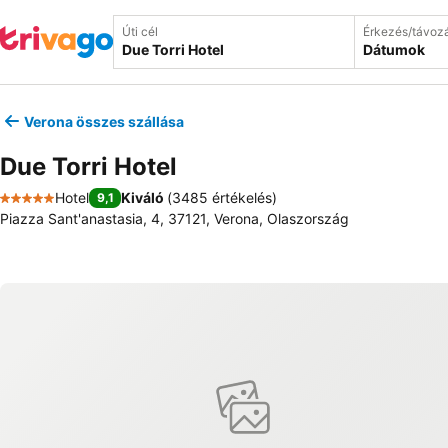
Úti cél
Érkezés/távoz
Dátumok
Verona összes szállása
Due Torri Hotel
Hotel
Kiváló
(
3485 értékelés
)
9,1
5 Kategória
Piazza Sant'anastasia, 4, 37121, Verona, Olaszország