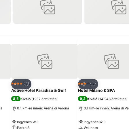
ncekhez
Hozzáadás a kedvencekhez
Hozzáadás a ked
Hotel
Hotel
4 Kategória
3 Kategória
Megosztás
Megosztás
Active Hotel Paradiso & Golf
Hotel Milano & SPA
8,5
9,2
Kiváló
(
1237 értékelés
)
Kiváló
(
14 248 értékelés
)
na
0.1 km-re innen: Arena di Verona
0.1 km-re innen: Arena di V
Ingyenes WiFi
Ingyenes WiFi
Parkoló
Wellness