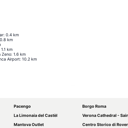
ar
:
0.4
km
0.8
km
m
1.1
km
n Zeno
:
1.6
km
nca Airport
:
10.2
km
Nagy méretű térkép
Pacengo
Borgo Roma
La Limonaia del Castèl
Verona Cathedral - Saint Mary 
Mantova Outlet
Centro Storico di Rove