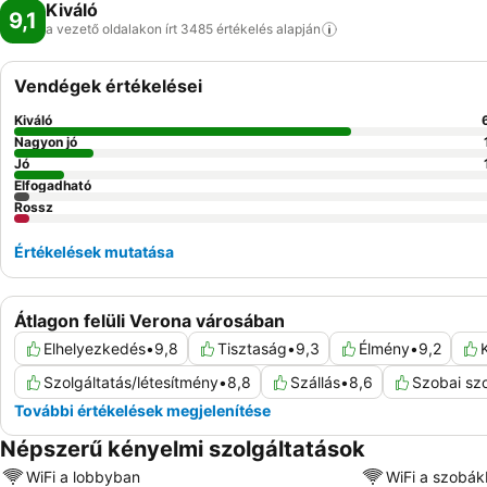
Kiváló
9,1
a vezető oldalakon írt 3485 értékelés
alapján
Vendégek értékelései
Kiváló
Nagyon jó
Jó
Elfogadható
Rossz
Értékelések mutatása
Átlagon felüli Verona városában
Elhelyezkedés
•
9,8
Tisztaság
•
9,3
Élmény
•
9,2
Szolgáltatás/létesítmény
•
8,8
Szállás
•
8,6
Szobai szo
További értékelések megjelenítése
Népszerű kényelmi szolgáltatások
WiFi a lobbyban
WiFi a szobá