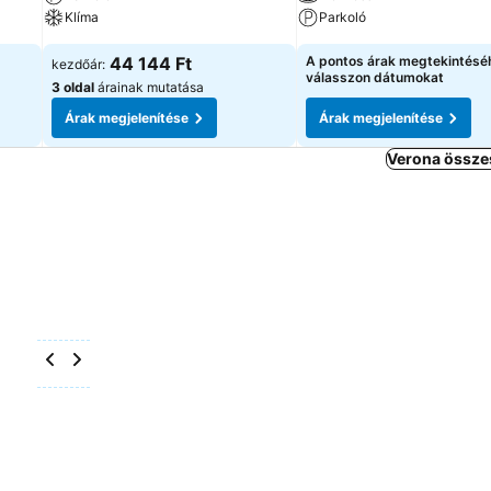
Klíma
Parkoló
44 144 Ft
A pontos árak megtekintésé
kezdőár:
válasszon dátumokat
3 oldal
árainak mutatása
Árak megjelenítése
Árak megjelenítése
Verona összes