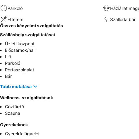
Parkoló
Háziállat meg
Étterem
Szálloda bár
Összes kényelmi szolgáltatás
Szálláshely szolgáltatásai
Üzleti központ
Előcsarnok/hall
Lift
Parkoló
Portaszolgálat
Bár
Több mutatása
Wellness-szolgáltatások
Gőzfürdő
Szauna
Gyerekeknek
Gyerekfelügyelet