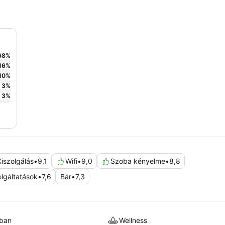
68
%
16
%
10
%
3
%
3
%
Kiszolgálás
•
9,1
Wifi
•
9,0
Szoba kényelme
•
8,8
lgáltatások
•
7,6
Bár
•
7,3
kban
Wellness