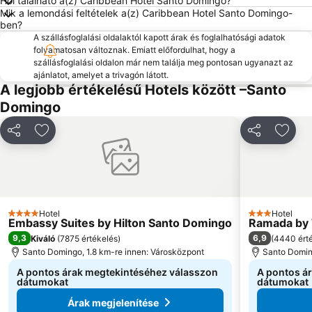
Hol található a(z) Caribbean Hotel Santo Domingo?
Mik a lemondási feltételek a(z) Caribbean Hotel Santo Domingo-
ben?
A szállásfoglalási oldalaktól kapott árak és foglalhatósági adatok
folyamatosan változnak. Emiatt előfordulhat, hogy a
szállásfoglalási oldalon már nem találja meg pontosan ugyanazt az
ajánlatot, amelyet a trivagón látott.
A legjobb értékelésű Hotels között –Santo
Domingo
Megosztás
Hozzáadás a kedvencekhez
Megosztás
Hozzá
Hotel
Hotel
4 Kategória
3 Kategória
Embassy Suites by Hilton Santo Domingo
Ramada by
9,3
6,9
Kiváló
(
7875 értékelés
)
(
4440 ért
Santo Domingo, 1.8 km-re innen: Városközpont
Santo Domin
A pontos árak megtekintéséhez válasszon
A pontos á
dátumokat
dátumokat
Árak megjelenítése