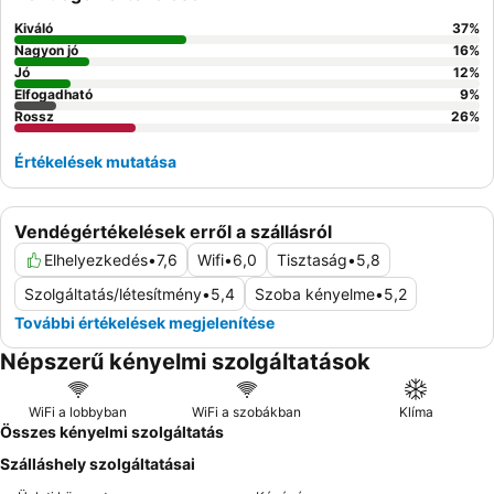
Kiváló
37
%
Nagyon jó
16
%
Jó
12
%
Elfogadható
9
%
Rossz
26
%
Értékelések mutatása
Vendégértékelések erről a szállásról
Elhelyezkedés
•
7,6
Wifi
•
6,0
Tisztaság
•
5,8
Szolgáltatás/létesítmény
•
5,4
Szoba kényelme
•
5,2
További értékelések megjelenítése
Népszerű kényelmi szolgáltatások
WiFi a lobbyban
WiFi a szobákban
Klíma
Összes kényelmi szolgáltatás
Szálláshely szolgáltatásai