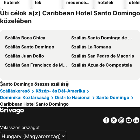
hotelek
lek
medencév
hotelek
otele
el
Úti célok a(z) Caribbean Hotel Santo Domingo
közelében
Szállás Boca Chica
Szállás Santo Domingo de Capillas
Szállás Santo Domingo
Szállás La Romana
Szállás Juan Dolio
Szállás San Pedro de Macoris
Szállás San Francisco de Macoris
Szállás Azua de Compostela
Santo Domingo összes szállása
Szálláskereső
Közép- és Dél-Amerika
Dominikai Köztársaság
Distrito Nacional
Santo Domingo
Caribbean Hotel Santo Domingo
Facebook
Twitter
Insta
Yo
Válasszon országot