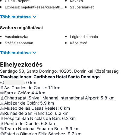
Üzleti központ
Kávézó
Expressz bejelentkezés/kijelentkezés
Szupermarket
Több mutatása
Szoba szolgáltatásai
Vasalódeszka
Légkondicionáló
Széf a szobában
Kábeltévé
Több mutatása
Elhelyezkedés
Santiago 53, Santo Domingo, 10205, Dominikai Köztársaság
Távolság innen: Caribbean Hotel Santo Domingo
:
0
km
Av. Charles de Gaulle
:
1.1
km
Faro a Colón
:
4.4
km
Chhatrapati Shivaji Maharaj International Airport
:
5.8
km
Alcázar de Colón
:
5.9
km
Museo de las Casas Reales
:
6
km
Ruinas de San Francisco
:
6.2
km
Hospital San Nicolás de Bari
:
6.2
km
Puerta del Conde
:
6.8
km
Teatro Nacional Eduardo Brito
:
8.9
km
Estadio Olímpico Félix Sánchez
:
9.7
km