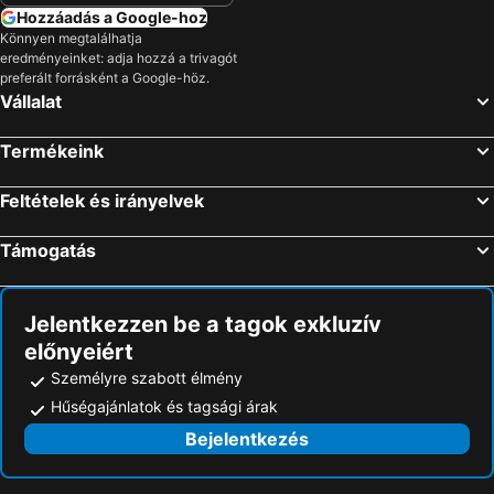
Hozzáadás a Google-hoz
Könnyen megtalálhatja
eredményeinket: adja hozzá a trivagót
preferált forrásként a Google-höz.
Vállalat
Termékeink
Feltételek és irányelvek
Támogatás
Jelentkezzen be a tagok exkluzív
előnyeiért
Személyre szabott élmény
Hűségajánlatok és tagsági árak
Bejelentkezés