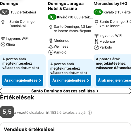
Domingo
Domingo Jaragua
Mercedes by IHG
Hotel & Casino
5,5
9,5
(
1532 értékelés
)
Kiváló
(
1157 érté
9,1
Kiváló
(
10 683 értékelés
)
Santo Domingo,
Santo Domingo, 3.
Dominikai
km-re innen:
Santo Domingo, 1.8 km-
Köztársaság
Városközpont
re innen: Városközpont
Ingyenes WiFi
Ingyenes WiFi
Medence
Medence
Klíma
Wellness
Parkoló
Parkoló
A pontos árak
A pontos árak
megtekintéséhez
megtekintéséhez
A pontos árak
válasszon dátumokat
válasszon dátumoka
megtekintéséhez
válasszon dátumokat
Árak megjelenítése
Árak megjelenítése
Árak megjelenítése
Santo Domingo összes szállása
Értékelések
5,5
a vezető oldalakon írt 1532 értékelés
alapján
Vendégek értékelései