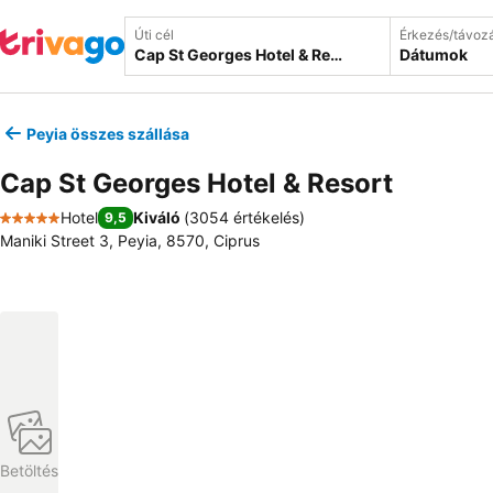
Úti cél
Érkezés/távoz
Dátumok
Peyia összes szállása
Cap St Georges Hotel & Resort
Hotel
Kiváló
(
3054 értékelés
)
9,5
5 Kategória
Maniki Street 3, Peyia, 8570, Ciprus
Betöltés