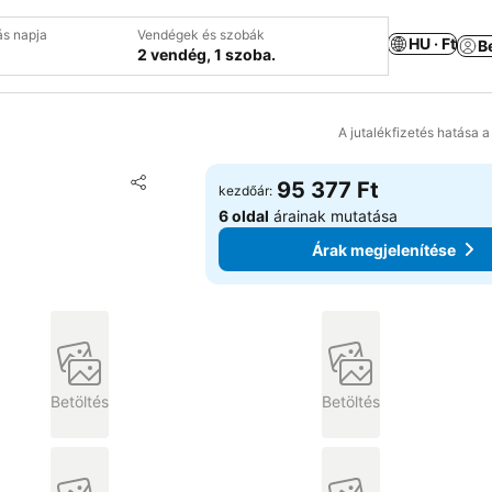
ás napja
Vendégek és szobák
HU · Ft
B
2 vendég, 1 szoba.
A jutalékfizetés hatása 
Hozzáadás a kedvencekhez
95 377 Ft
kezdőár:
Megosztás
6 oldal
árainak mutatása
Árak megjelenítése
Betöltés
Betöltés