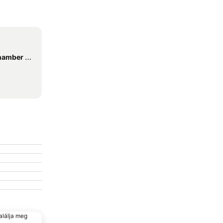
ic Festival
alálja meg