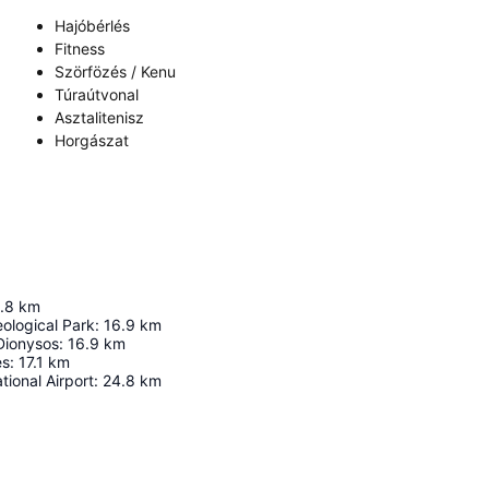
Hajóbérlés
Fitness
Szörfözés / Kenu
Túraútvonal
Asztalitenisz
Horgászat
.8
km
ological Park
:
16.9
km
Dionysos
:
16.9
km
es
:
17.1
km
tional Airport
:
24.8
km