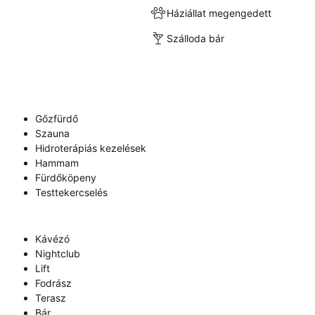
Háziállat megengedett
Szálloda bár
Gőzfürdő
Szauna
Hidroterápiás kezelések
Hammam
Fürdőköpeny
Testtekercselés
Kávézó
Nightclub
Lift
Fodrász
Terasz
Bár