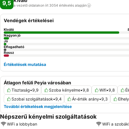
Kiváló
9,5
a vezető oldalakon írt 3054 értékelés
alapján
Vendégek értékelései
Kiváló
Nagyon jó
Jó
Elfogadható
Rossz
Értékelések mutatása
Átlagon felüli Peyia városában
Tisztaság
•
9,9
Szoba kényelme
•
9,8
Wifi
•
9,8
É
Szobai szolgáltatások
•
9,4
Ár-érték arány
•
9,3
Elhel
További értékelések megjelenítése
Népszerű kényelmi szolgáltatások
WiFi a lobbyban
WiFi a szobá