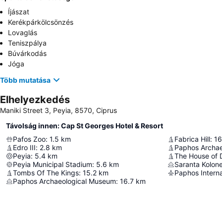
Íjászat
Kerékpárkölcsönzés
Lovaglás
Teniszpálya
Búvárkodás
Jóga
Több mutatása
Elhelyezkedés
Maniki Street 3, Peyia, 8570, Ciprus
Távolság innen: Cap St Georges Hotel & Resort
Pafos Zoo
:
1.5
km
Fabrica Hill
:
16
Edro III
:
2.8
km
Paphos Archae
Peyia
:
5.4
km
The House of 
Peyia Municipal Stadium
:
5.6
km
Saranta Kolon
Tombs Of The Kings
:
15.2
km
Paphos Interna
Paphos Archaeological Museum
:
16.7
km