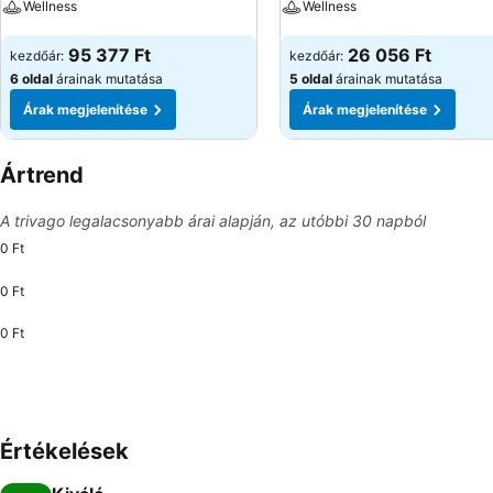
Wellness
Wellness
Árak megjelenítése
Árak megjelenítése
95 377 Ft
26 056 Ft
kezdőár:
kezdőár:
6 oldal
árainak mutatása
5 oldal
árainak mutatása
Árak megjelenítése
Árak megjelenítése
Ártrend
A trivago legalacsonyabb árai alapján, az utóbbi 30 napból
0 Ft
0 Ft
0 Ft
Értékelések