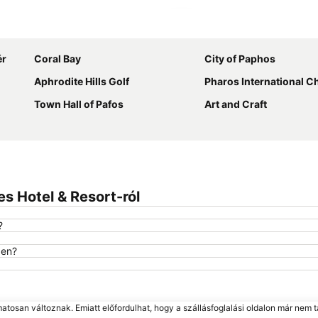
Nagy méretű térkép
ér
Coral Bay
City of Paphos
Aphrodite Hills Golf
Pharos International Chamber Mus
Town Hall of Pafos
Art and Craft
s Hotel & Resort-ról
?
ben?
matosan változnak. Emiatt előfordulhat, hogy a szállásfoglalási oldalon már nem t