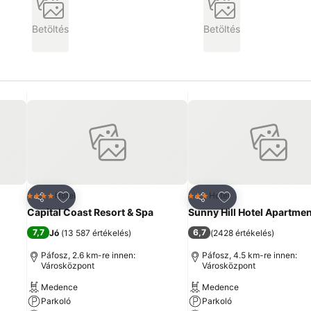
Betöltés
Betöltés
ncekhez
Hozzáadás a kedvencekhez
Hozzáadás a ked
Hotel
Hotel
4 Kategória
3 Kategória
Megosztás
Megosztás
Capital Coast Resort & Spa
Sunny Hill Hotel Apartme
7,7
6,7
)
Jó
(
13 587 értékelés
)
(
2428 értékelés
)
Páfosz, 2.6 km-re innen:
Páfosz, 4.5 km-re innen:
Városközpont
Városközpont
Medence
Medence
Parkoló
Parkoló