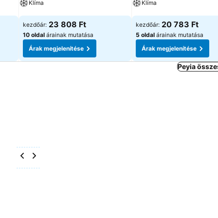
Klíma
Klíma
Árak megjelenítése
Árak megjelenítése
23 808 Ft
20 783 Ft
kezdőár:
kezdőár:
10 oldal
árainak mutatása
5 oldal
árainak mutatása
Árak megjelenítése
Árak megjelenítése
Peyia össze