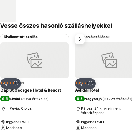
Vesse összes hasonló szálláshelyekkel
Kiválasztott szállás
Hasonló szállások
következő
Hozzáadás a kedvencekhez
Hozzáadás a kedve
Hotel
Hotel
5 Kategória
4 Kategória
Megosztás
Megosztás
Cap St Georges Hotel & Resort
Avlida Hotel
9,5
8,3
Kiváló
(
3054 értékelés
)
Nagyon jó
(
10 228 értékelés
Peyia, Ciprus
Páfosz, 2.1 km-re innen:
Városközpont
Ingyenes WiFi
Ingyenes WiFi
Medence
Medence