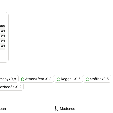
88
%
4
%
2
%
2
%
4
%
lmény
•
9,8
Atmoszféra
•
9,8
Reggeli
•
9,6
Szállás
•
9,5
yezkedés
•
9,2
kban
Medence