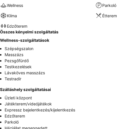
Wellness
Parkoló
Klíma
Étterem
Edzőterem
Összes kényelmi szolgáltatás
Wellness-szolgáltatások
Szépségszalon
Masszázs
Pezsgőfürdő
Testkezelések
Lávaköves masszázs
Testradír
Szálláshely szolgáltatásai
Üzleti központ
Játékterem/videójátékok
Expressz bejelentkezés/kijelentkezés
Edzőterem
Parkoló
Háziállat megengedett