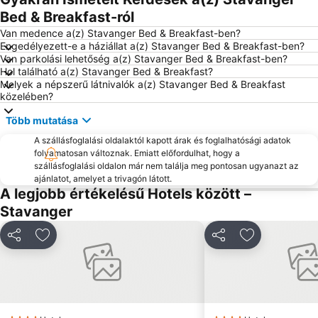
Bed & Breakfast-ról
Van medence a(z) Stavanger Bed & Breakfast-ben?
Engedélyezett-e a háziállat a(z) Stavanger Bed & Breakfast-ben?
Van parkolási lehetőség a(z) Stavanger Bed & Breakfast-ben?
Hol található a(z) Stavanger Bed & Breakfast?
Melyek a népszerű látnivalók a(z) Stavanger Bed & Breakfast
közelében?
Több mutatása
A szállásfoglalási oldalaktól kapott árak és foglalhatósági adatok
folyamatosan változnak. Emiatt előfordulhat, hogy a
szállásfoglalási oldalon már nem találja meg pontosan ugyanazt az
ajánlatot, amelyet a trivagón látott.
A legjobb értékelésű Hotels között –
Stavanger
Megosztás
Hozzáadás a kedvencekhez
Megosztás
Hozzáadás a