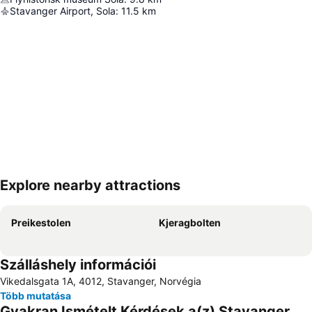
Stavanger Airport, Sola
:
11.5
km
Explore nearby attractions
Nagy méretű térkép
Preikestolen
Kjeragbolten
Szálláshely információi
Vikedalsgata 1A, 4012, Stavanger, Norvégia
Több mutatása
Gyakran Ismételt Kérdések a(z) Stavanger