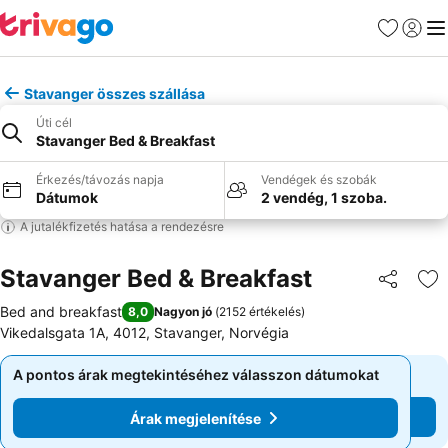
Kedvencek
Bejelen
Me
Stavanger összes szállása
Úti cél
Stavanger Bed & Breakfast
Érkezés/távozás napja
Vendégek és szobák
Dátumok
2 vendég, 1 szoba.
A jutalékfizetés hatása a rendezésre
Stavanger Bed & Breakfast
Megosztá
Ho
Bed and breakfast
8,0
Nagyon jó
(
2152 értékelés
)
Vikedalsgata 1A, 4012, Stavanger, Norvégia
A pontos árak megtekintéséhez válasszon dátumokat
A pontos árak megtekintéséhez válasszon dátumokat
Árak megjelenítése
Árak megjelenítése