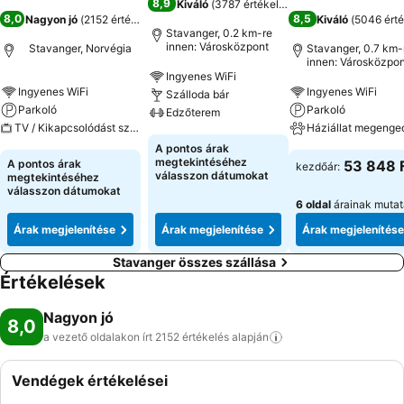
8,9
Kiváló
(
3787 értékelés
)
8,0
8,5
Nagyon jó
(
2152 értékelés
)
Kiváló
(
5046 érté
Stavanger, 0.2 km-re
innen: Városközpont
Stavanger, Norvégia
Stavanger, 0.7 km-
innen: Városközpon
Ingyenes WiFi
Ingyenes WiFi
Ingyenes WiFi
Szálloda bár
Parkoló
Parkoló
Edzőterem
TV / Kikapcsolódást szolgáló extrák
Háziállat megenge
A pontos árak
megtekintéséhez
A pontos árak
53 848 
kezdőár:
válasszon dátumokat
megtekintéséhez
válasszon dátumokat
6 oldal
árainak muta
Árak megjelenítése
Árak megjelenítése
Árak megjelenítése
Stavanger összes szállása
Értékelések
Nagyon jó
8,0
a vezető oldalakon írt 2152 értékelés
alapján
Vendégek értékelései