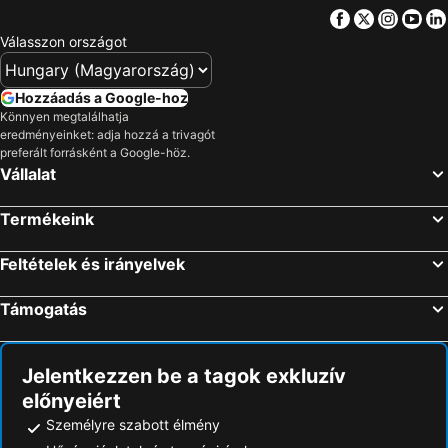
Facebook
Twitter
Insta
Yo
Válasszon országot
Hozzáadás a Google-hoz
Könnyen megtalálhatja
eredményeinket: adja hozzá a trivagót
preferált forrásként a Google-höz.
Vállalat
Termékeink
Feltételek és irányelvek
Támogatás
Jelentkezzen be a tagok exkluzív
előnyeiért
Személyre szabott élmény