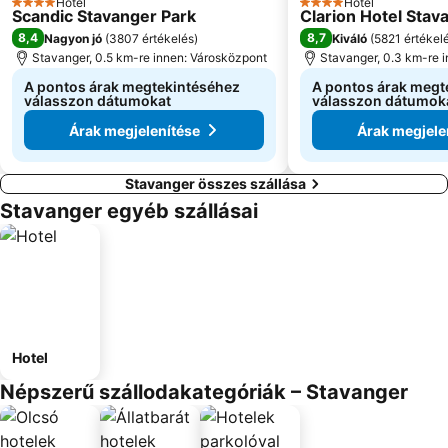
Hotel
Hotel
4 Kategória
4 Kategória
Scandic Stavanger Park
Clarion Hotel Stav
8,4
8,7
Nagyon jó
(
3807 értékelés
)
Kiváló
(
5821 értékel
Stavanger, 0.5 km-re innen: Városközpont
Stavanger, 0.3 km-re 
A pontos árak megtekintéséhez
A pontos árak megt
válasszon dátumokat
válasszon dátumok
Árak megjelenítése
Árak megjele
Stavanger összes szállása
Stavanger egyéb szállásai
Hotel
Népszerű szállodakategóriák – Stavanger