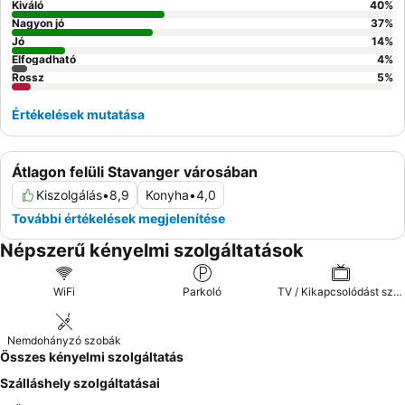
Kiváló
40
%
Nagyon jó
37
%
Jó
14
%
Elfogadható
4
%
Rossz
5
%
Értékelések mutatása
Átlagon felüli Stavanger városában
Kiszolgálás
•
8,9
Konyha
•
4,0
További értékelések megjelenítése
Népszerű kényelmi szolgáltatások
WiFi
Parkoló
TV / Kikapcsolódást szolgáló extrák
Nemdohányzó szobák
Összes kényelmi szolgáltatás
Szálláshely szolgáltatásai