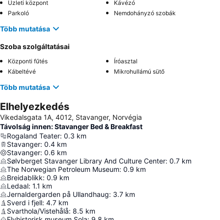
Üzleti központ
Kávézó
Parkoló
Nemdohányzó szobák
Több mutatása
Szoba szolgáltatásai
Központi fűtés
Íróasztal
Kábeltévé
Mikrohullámú sütő
Több mutatása
Elhelyezkedés
Vikedalsgata 1A, 4012, Stavanger, Norvégia
Távolság innen: Stavanger Bed & Breakfast
Rogaland Teater
:
0.3
km
Stavanger
:
0.4
km
Stavanger
:
0.6
km
Sølvberget Stavanger Library And Culture Center
:
0.7
km
The Norwegian Petroleum Museum
:
0.9
km
Breidablikk
:
0.9
km
Ledaal
:
1.1
km
Jernaldergarden på Ullandhaug
:
3.7
km
Sverd i fjell
:
4.7
km
Svarthola/Vistehålå
:
8.5
km
Flyhistorisk museum Sola
:
9.8
km