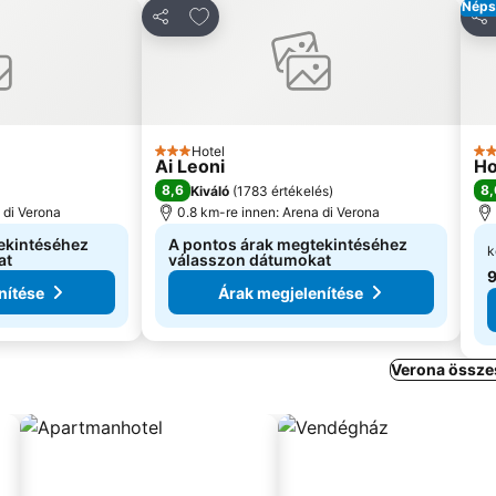
Néps
edvencekhez
Hozzáadás a kedvencekhez
Megosztás
Me
Hotel
3 Kategória
4 K
Ai Leoni
Ho
8,6
8,
Kiváló
(
1783 értékelés
)
 di Verona
0.8 km-re innen: Arena di Verona
ekintéséhez
A pontos árak megtekintéséhez
k
at
válasszon dátumokat
9
nítése
Árak megjelenítése
Verona összes