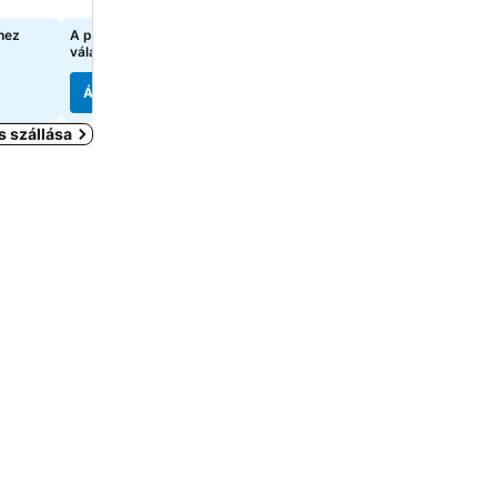
hez
A pontos árak megtekintéséhez
18 906 Ft
kezdőár:
válasszon dátumokat
8 oldal
árainak mutatása
Árak megjelenítése
Árak megjelenítése
 szállása