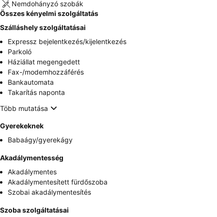
Nemdohányzó szobák
Összes kényelmi szolgáltatás
Szálláshely szolgáltatásai
Expressz bejelentkezés/kijelentkezés
Parkoló
Háziállat megengedett
Fax-/modemhozzáférés
Bankautomata
Takarítás naponta
Több mutatása
Gyerekeknek
Babaágy/gyerekágy
Akadálymentesség
Akadálymentes
Akadálymentesített fürdőszoba
Szobai akadálymentesítés
Szoba szolgáltatásai