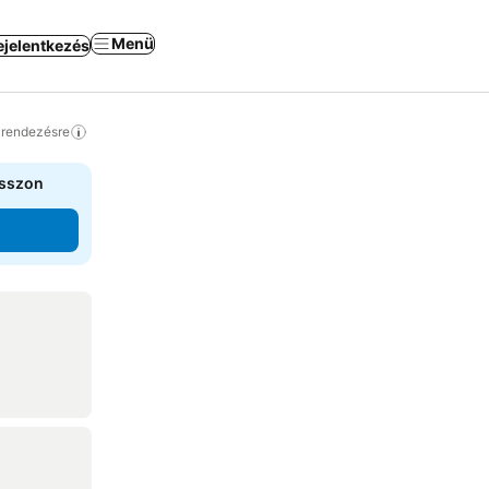
Menü
ejelentkezés
a rendezésre
asszon