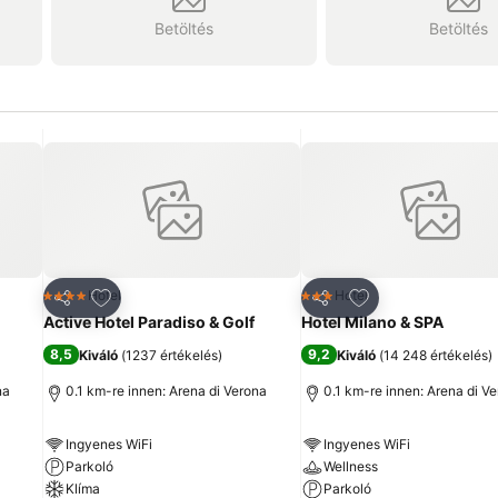
Betöltés
Betöltés
ncekhez
Hozzáadás a kedvencekhez
Hozzáadás a ked
Hotel
Hotel
4 Kategória
3 Kategória
Megosztás
Megosztás
Active Hotel Paradiso & Golf
Hotel Milano & SPA
8,5
9,2
Kiváló
(
1237 értékelés
)
Kiváló
(
14 248 értékelés
)
na
0.1 km-re innen: Arena di Verona
0.1 km-re innen: Arena di V
Ingyenes WiFi
Ingyenes WiFi
Parkoló
Wellness
Klíma
Parkoló