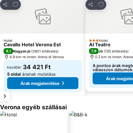
Hozzáadás a kedvencekhez
Hozzáadás a k
Megosztás
Megosztás
Hotel
Hotel
3 Kategória
Cavallo Hotel Verona Est
Al Teatro
8,1
7,9
Nagyon jó
(
3801 értékelés
)
Jó
(
765 értékelés
)
4.9 km-re innen: Arena di Verona
0.2 km-re innen: Arena
A pontos árak megt
34 421 Ft
kezdőár:
válasszon dátumok
5 oldal
árainak mutatása
Árak megjele
Árak megjelenítése
Verona egyéb szállásai