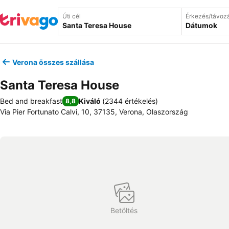
Úti cél
Érkezés/távoz
Dátumok
Verona összes szállása
Santa Teresa House
Bed and breakfast
Kiváló
(
2344 értékelés
)
8,8
Via Pier Fortunato Calvi, 10, 37135, Verona, Olaszország
Betöltés