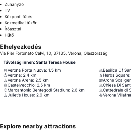
Zuhanyzó
TV
Központi fűtés
Kozmetikai tükör
Íróasztal
Hűtő
Elhelyezkedés
Via Pier Fortunato Calvi, 10, 37135, Verona, Olaszország
Távolság innen: Santa Teresa House
Verona Porta Nuova
:
1.5
km
Basilica Of Sa
Verona
:
2.4
km
Herbs Square
:
Verona Arena
:
2.5
km
Arche Scalige
Castelvecchio
:
2.5
km
Chiesa Di Sant
Marcantonio Bentegodi Stadium
:
2.6
km
Cattedrale di 
Juliet's House
:
2.9
km
Verona Villafra
Explore nearby attractions