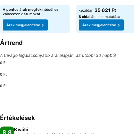
A pontos árak megtekintéséhez
25 621 Ft
kezdőár:
válasszon dátumokat
8 oldal
árainak mutatása
Árak megjelenítése
Árak megjelenítése
Ártrend
A trivago legalacsonyabb árai alapján, az utóbbi 30 napból
0 Ft
0 Ft
0 Ft
Értékelések
Kiváló
8,8