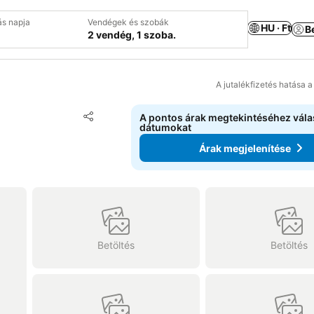
ás napja
Vendégek és szobák
HU · Ft
B
2 vendég, 1 szoba.
A jutalékfizetés hatása 
Hozzáadás a kedvencekhez
A pontos árak megtekintéséhez vál
Megosztás
dátumokat
Árak megjelenítése
Betöltés
Betöltés