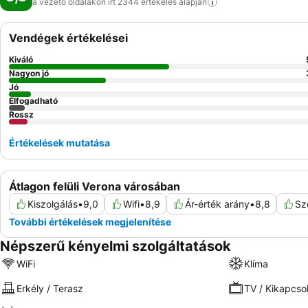
a vezető oldalakon írt 2344 értékelés
alapján
Vendégek értékelései
Kiváló
Nagyon jó
Jó
Elfogadható
Rossz
Értékelések mutatása
Átlagon felüli Verona városában
Kiszolgálás
•
9,0
Wifi
•
8,9
Ár-érték arány
•
8,8
Sz
További értékelések megjelenítése
Népszerű kényelmi szolgáltatások
WiFi
Klíma
Erkély / Terasz
TV / Kikapcso