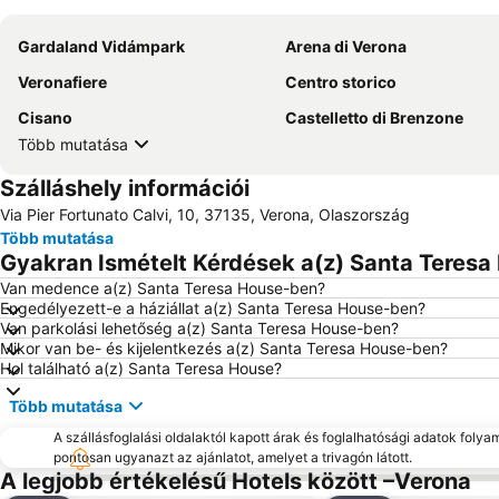
Gardaland Vidámpark
Arena di Verona
Veronafiere
Centro storico
Cisano
Castelletto di Brenzone
Több mutatása
Szálláshely információi
Via Pier Fortunato Calvi, 10, 37135, Verona, Olaszország
Több mutatása
Gyakran Ismételt Kérdések a(z) Santa Teresa
Van medence a(z) Santa Teresa House-ben?
Engedélyezett-e a háziállat a(z) Santa Teresa House-ben?
Van parkolási lehetőség a(z) Santa Teresa House-ben?
Mikor van be- és kijelentkezés a(z) Santa Teresa House-ben?
Hol található a(z) Santa Teresa House?
Több mutatása
A szállásfoglalási oldalaktól kapott árak és foglalhatósági adatok folya
pontosan ugyanazt az ajánlatot, amelyet a trivagón látott.
A legjobb értékelésű Hotels között –Verona