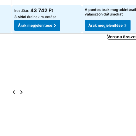
43 742 Ft
A pontos árak megtekintésé
kezdőár:
válasszon dátumokat
3 oldal
árainak mutatása
Árak megjelenítése
Árak megjelenítése
Verona összes