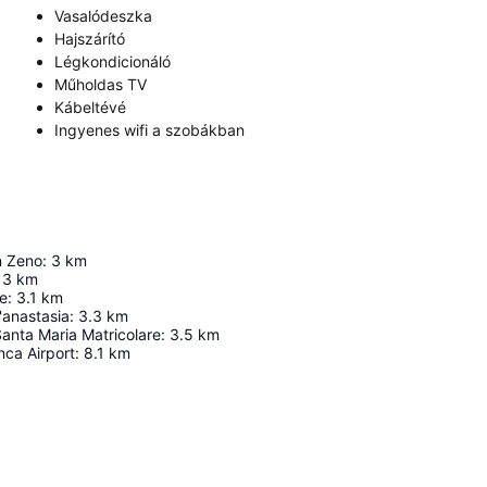
Vasalódeszka
Hajszárító
Légkondicionáló
Műholdas TV
Kábeltévé
Ingyenes wifi a szobákban
n Zeno
:
3
km
3
km
re
:
3.1
km
'anastasia
:
3.3
km
Santa Maria Matricolare
:
3.5
km
nca Airport
:
8.1
km
Nagy méretű térkép