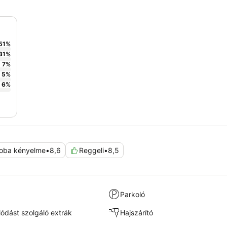
51
%
31
%
7
%
5
%
6
%
oba kényelme
•
8,6
Reggeli
•
8,5
Parkoló
lódást szolgáló extrák
Hajszárító