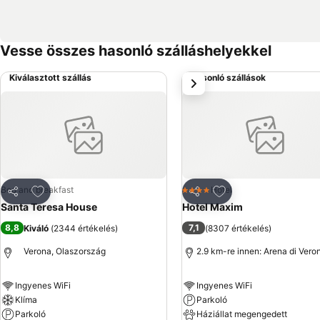
Vesse összes hasonló szálláshelyekkel
Kiválasztott szállás
Hasonló szállások
következő
Hozzáadás a kedvencekhez
Hozzáadás a kedve
Bed and breakfast
Hotel
4 Kategória
Megosztás
Megosztás
Santa Teresa House
Hotel Maxim
8,8
7,1
Kiváló
(
2344 értékelés
)
(
8307 értékelés
)
Verona, Olaszország
2.9 km-re innen: Arena di Vero
Ingyenes WiFi
Ingyenes WiFi
Klíma
Parkoló
Parkoló
Háziállat megengedett