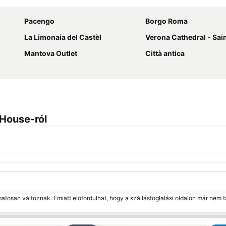
Pacengo
Borgo Roma
La Limonaia del Castèl
Verona Cathedral - Saint Mary 
Mantova Outlet
Città antica
 House-ról
matosan változnak. Emiatt előfordulhat, hogy a szállásfoglalási oldalon már nem t