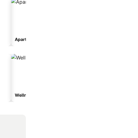
Apartmanhotel
Wellnesshotelek
Vízparti hotelek