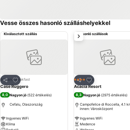
Vesse összes hasonló szálláshelyekkel
Kiválasztott szállás
Hasonló szállások
következő
Hozzáadás a kedvencekhez
Hozzáadás a kedve
Bed and breakfast
Hotel
4 Kategória
Megosztás
Megosztás
Case Ruggero
Acacia Resort
8,0
8,3
Nagyon jó
(
522 értékelés
)
Nagyon jó
(
2975 értékelés
)
Cefalu, Olaszország
Campofelice di Roccella, 4.1 k
innen: Városközpont
Ingyenes WiFi
Ingyenes WiFi
Klíma
Medence
Parkoló
Wellness