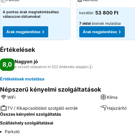
A pontos árak megtekintéséhez
53 800 Ft
kezdőár:
válasszon dátumokat
7 oldal
árainak mutatása
Árak megjelenítése
Árak megjelenítése
Értékelések
Nagyon jó
8,0
a vezető oldalakon írt 522 értékelés
alapján
Értékelések mutatása
Népszerű kényelmi szolgáltatások
WiFi
Klíma
TV / Kikapcsolódást szolgáló extrák
Hajszárító
Összes kényelmi szolgáltatás
Szálláshely szolgáltatásai
Parkoló