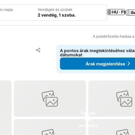
ás napja
Vendégek és szobák
HU · Ft
B
2 vendég, 1 szoba.
A jutalékfizetés hatása 
Hozzáadás a kedvencekhez
A pontos árak megtekintéséhez vál
Megosztás
dátumokat
Árak megjelenítése