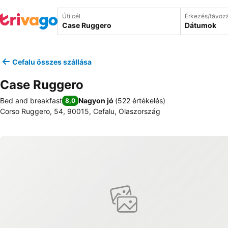
Úti cél
Érkezés/távoz
Dátumok
Cefalu összes szállása
Case Ruggero
Bed and breakfast
Nagyon jó
(
522 értékelés
)
8,0
Corso Ruggero, 54, 90015, Cefalu, Olaszország