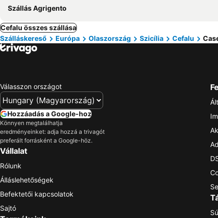
Szállás Agrigento
Cefalu összes szállása
Szálláskereső
Európa
Olaszország
Szicília
Cefalu
Cas
Válasszon országot
Fe
Ál
Hozzáadás a Google-hoz
Im
Könnyen megtalálhatja
Ak
eredményeinket: adja hozzá a trivagót
preferált forrásként a Google-höz.
Ad
Vállalat
DS
Rólunk
Co
Álláslehetőségek
Se
Befektetői kapcsolatok
T
Sajtó
Sú