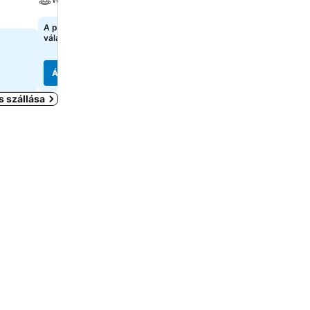
A pontos árak megtekintéséhez
54 371 Ft
kezdőár:
válasszon dátumokat
7 oldal
árainak mutatása
Árak megjelenítése
Árak megjelenítése
s szállása