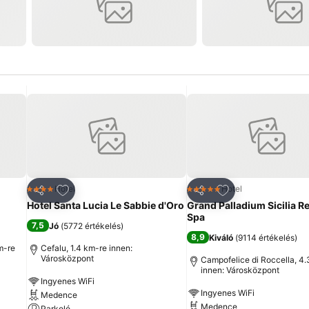
ncekhez
Hozzáadás a kedvencekhez
Hozzáadás a ked
Hotel
Hotel
4 Kategória
5 Kategória
Megosztás
Megosztás
Hotel Santa Lucia Le Sabbie d'Oro
Grand Palladium Sicilia R
Spa
7,5
Jó
(
5772 értékelés
)
8,9
Kiváló
(
9114 értékelés
)
m-re
Cefalu, 1.4 km-re innen:
Városközpont
Campofelice di Roccella, 4
innen: Városközpont
Ingyenes WiFi
Ingyenes WiFi
Medence
Medence
Parkoló