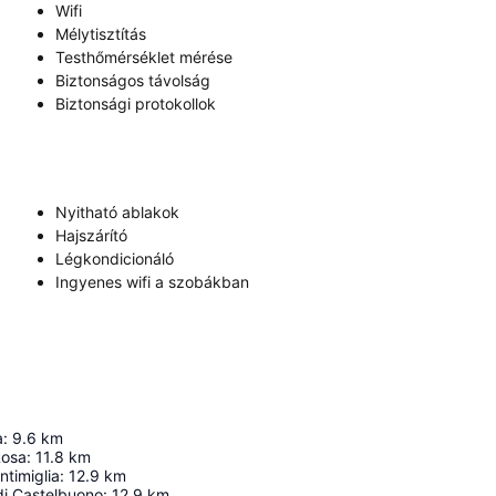
Wifi
Mélytisztítás
Testhőmérséklet mérése
Biztonságos távolság
Biztonsági protokollok
Nyitható ablakok
Hajszárító
Légkondicionáló
Ingyenes wifi a szobákban
a
:
9.6
km
Rosa
:
11.8
km
ntimiglia
:
12.9
km
di Castelbuono
:
12.9
km