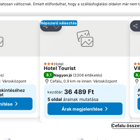
matosan változnak. Emiatt előfordulhat, hogy a szállásfoglalási oldalon már nem t
Népszerű választás
edvencekhez
Hozzáadás a kedvencekhez
Megosztás
Me
Hotel
3 Kategória
4 K
Hotel Tourist
Vi
8,1
8,
és
)
Nagyon jó
(
3306 értékelés
)
n: Városközpont
Cefalu, 0.9 km-re innen: Városközpont
ekintéséhez
A
36 489 Ft
kezdőár:
at
v
5 oldal
árainak mutatása
nítése
Árak megjelenítése
Cefalu össze