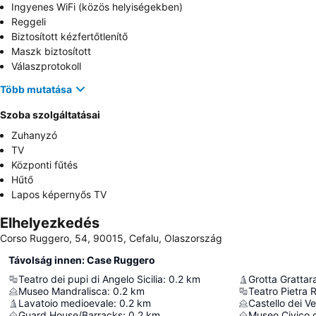
Ingyenes WiFi (közös helyiségekben)
Reggeli
Biztosított kézfertőtlenítő
Maszk biztosított
Válaszprotokoll
Több mutatása
Szoba szolgáltatásai
Zuhanyzó
TV
Központi fűtés
Hűtő
Lapos képernyős TV
Elhelyezkedés
Corso Ruggero, 54, 90015, Cefalu, Olaszország
Távolság innen: Case Ruggero
Teatro dei pupi di Angelo Sicilia
:
0.2
km
Grotta Grattar
Museo Mandralisca
:
0.2
km
Teatro Pietra 
Lavatoio medioevale
:
0.2
km
Castello dei Ve
Guard House/Barracks
:
0.2
km
Museo Civico 