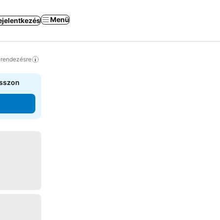
Menü
ejelentkezés
a rendezésre
asszon