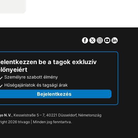
Facebook
Twitter
Instagram
Youtube
Linkedin
Jelentkezzen be a tagok exkluzív
lőnyeiért
Személyre szabott élmény
Hűségajánlatok és tagsági árak
Bejelentkezés
go N.V.
, Kesselstraße 5 – 7, 40221 Düsseldorf, Németország
ight 2026 trivago | Minden jog fenntartva.