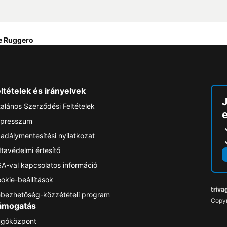
e Ruggero
ltételek és irányelvek
talános Szerződési Feltételek
e
presszum
adálymentesítési nyilatkozat
tavédelmi értesítő
A-val kapcsolatos információ
okie-beállítások
triva
bezhetőség-közzétételi program
Copyr
ámogatás
góközpont