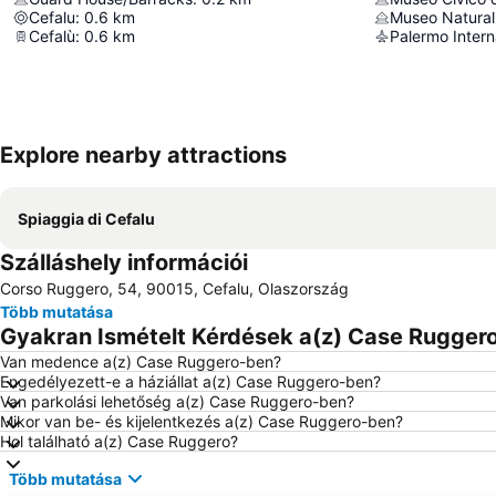
Cefalu
:
0.6
km
Cefalù
:
0.6
km
Palermo Intern
Explore nearby attractions
Spiaggia di Cefalu
Szálláshely információi
Corso Ruggero, 54, 90015, Cefalu, Olaszország
Több mutatása
Gyakran Ismételt Kérdések a(z) Case Ruggero
Van medence a(z) Case Ruggero-ben?
Engedélyezett-e a háziállat a(z) Case Ruggero-ben?
Van parkolási lehetőség a(z) Case Ruggero-ben?
Mikor van be- és kijelentkezés a(z) Case Ruggero-ben?
Hol található a(z) Case Ruggero?
Több mutatása