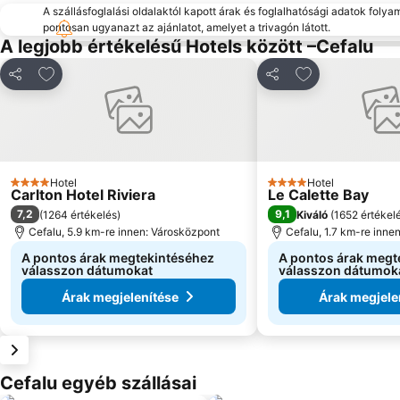
A szállásfoglalási oldalaktól kapott árak és foglalhatósági adatok folya
pontosan ugyanazt az ajánlatot, amelyet a trivagón látott.
A legjobb értékelésű Hotels között –Cefalu
Hozzáadás a kedvencekhez
Hozzáadás a k
Megosztás
Megosztás
Hotel
Hotel
4 Kategória
4 Kategória
Carlton Hotel Riviera
Le Calette Bay
7,2
9,1
(
1264 értékelés
)
Kiváló
(
1652 értékel
Cefalu, 5.9 km-re innen: Városközpont
Cefalu, 1.7 km-re inne
A pontos árak megtekintéséhez
A pontos árak megt
válasszon dátumokat
válasszon dátumok
Árak megjelenítése
Árak megjele
Cefalu egyéb szállásai