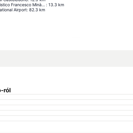
Museo Naturalistico Francesco Minà Palumbo
:
13.3
km
ational Airport
:
82.3
km
Nagy méretű térkép
-ról