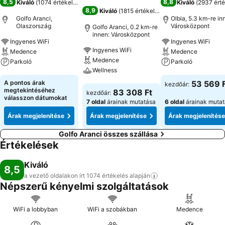
8,5
8,8
Kiváló
(
1074 értékelés
)
Kiváló
(
2937 érté
8,9
Kiváló
(
1815 értékelés
)
Golfo Aranci,
Olbia, 5.3 km-re in
Olaszország
Városközpont
Golfo Aranci, 0.2 km-re
innen: Városközpont
Ingyenes WiFi
Ingyenes WiFi
Ingyenes WiFi
Medence
Medence
Medence
Parkoló
Parkoló
Wellness
Árak megjelenítése
Árak megjeleníté
A pontos árak
53 569 
kezdőár:
Árak megjelenítése
megtekintéséhez
83 308 Ft
kezdőár:
válasszon dátumokat
7 oldal
árainak mutatása
6 oldal
árainak muta
Árak megjelenítése
Árak megjelenítése
Árak megjelenítése
Golfo Aranci összes szállása
Értékelések
Kiváló
8,5
a vezető oldalakon írt 1074 értékelés
alapján
Népszerű kényelmi szolgáltatások
WiFi a lobbyban
WiFi a szobákban
Medence