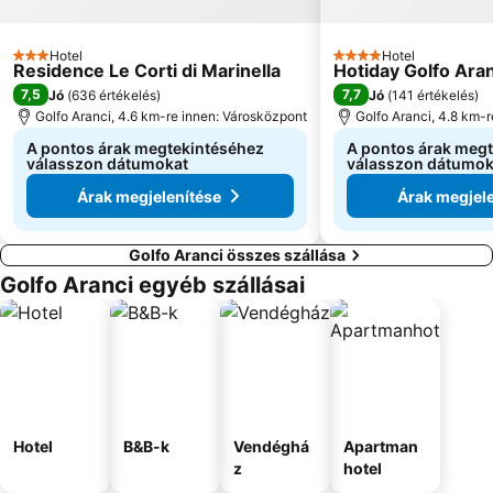
Hotel
Hotel
3 Kategória
4 Kategória
Residence Le Corti di Marinella
Hotiday Golfo Aran
7,5
7,7
Jó
(
636 értékelés
)
Jó
(
141 értékelés
)
Golfo Aranci, 4.6 km-re innen: Városközpont
Golfo Aranci, 4.8 km-
A pontos árak megtekintéséhez
A pontos árak meg
válasszon dátumokat
válasszon dátumok
Árak megjelenítése
Árak megjel
Golfo Aranci összes szállása
Golfo Aranci egyéb szállásai
Hotel
B&B-k
Vendéghá
Apartman
z
hotel