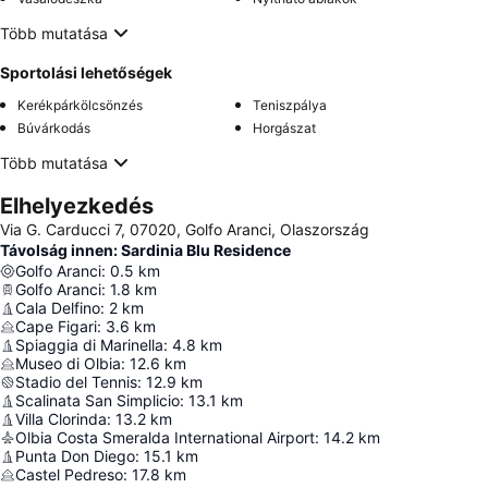
Több mutatása
Sportolási lehetőségek
Kerékpárkölcsönzés
Teniszpálya
Búvárkodás
Horgászat
Több mutatása
Elhelyezkedés
Via G. Carducci 7, 07020, Golfo Aranci, Olaszország
Távolság innen: Sardinia Blu Residence
Golfo Aranci
:
0.5
km
Golfo Aranci
:
1.8
km
Cala Delfino
:
2
km
Cape Figari
:
3.6
km
Spiaggia di Marinella
:
4.8
km
Museo di Olbia
:
12.6
km
Stadio del Tennis
:
12.9
km
Scalinata San Simplicio
:
13.1
km
Villa Clorinda
:
13.2
km
Olbia Costa Smeralda International Airport
:
14.2
km
Punta Don Diego
:
15.1
km
Castel Pedreso
:
17.8
km