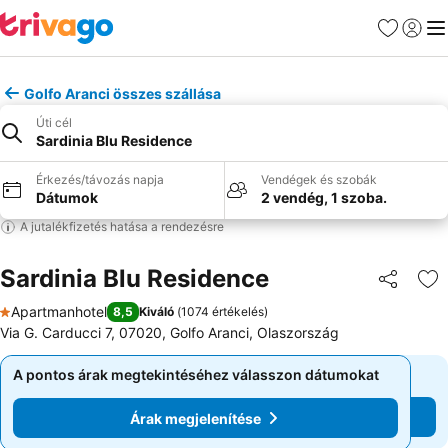
Kedvencek
Bejelen
Me
Golfo Aranci összes szállása
Úti cél
Sardinia Blu Residence
Érkezés/távozás napja
Vendégek és szobák
Dátumok
2 vendég, 1 szoba.
A jutalékfizetés hatása a rendezésre
Sardinia Blu Residence
Megosztá
Ho
Apartmanhotel
8,5
Kiváló
(
1074 értékelés
)
1 Kategória
Via G. Carducci 7, 07020, Golfo Aranci, Olaszország
A pontos árak megtekintéséhez válasszon dátumokat
A pontos árak megtekintéséhez válasszon dátumokat
Árak megjelenítése
Árak megjelenítése