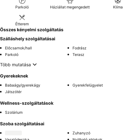
Parkoló
Háziállat megengedett
Klíma
Étterem
Összes kényelmi szolgáltatás
Szálláshely szolgáltatásai
Előcsarnok/hall
Fodrász
Parkoló
Terasz
Több mutatása
Gyerekeknek
Babaágy/gyerekágy
Gyerekfelügyelet
Játszótér
Wellness-szolgáltatások
Szolárium
Szoba szolgáltatásai
Zuhanyzó
Vasalódeszka
Nyitható ablakok