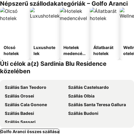
Népszerű szállodakategóriák – Golfo Aranci
Olcsó
Luxushote
Hotelek
Állatbarát
Well
hotelek
lek
medencév
hotelek
otele
el
Úti célok a(z) Sardinia Blu Residence
közelében
Szállás San Teodoro
Szállás Castelsardo
Szállás Orosei
Szállás Olbia
Szállás Cala Gonone
Szállás Santa Teresa Gallura
Szállás Badesi
Szállás Budoni
Szállás Sassari
Golfo Aranci összes szállása