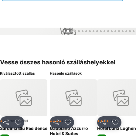
1 / 62
Vesse összes hasonló szálláshelyekkel
Kiválasztott szállás
Hasonló szállások
Apartmanhotel
Hotel
Hotel
1 Kategória
4 Kategória
4 Kategória
Megosztás
Hozzáadás a kedvencekhez
Megosztás
Hozzáadás a kedvencekhez
Megosztás
Hozzáad
Sardinia Blu Residence
Gabbiano Azzurro
Hotel Luna Lughen
Hotel & Suites