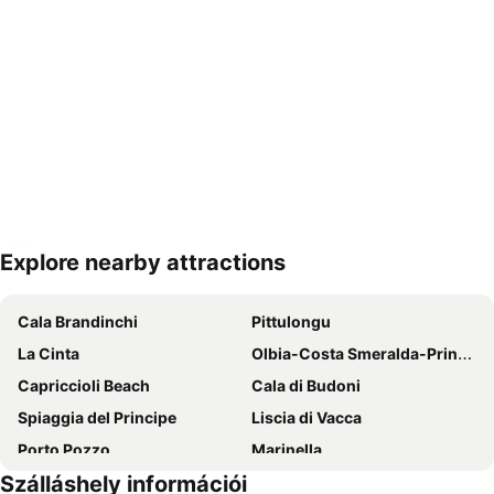
Explore nearby attractions
Nagy méretű térkép
Cala Brandinchi
Pittulongu
La Cinta
Olbia-Costa Smeralda-Prince Karim Aga Khan IV Airport
Capriccioli Beach
Cala di Budoni
Spiaggia del Principe
Liscia di Vacca
Porto Pozzo
Marinella
Szálláshely információi
Cala di Volpe
San Teodoro City Centre