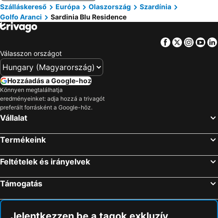
Szálláskereső
Európa
Olaszország
Szardínia
Golfo Aranci
Sardinia Blu Residence
Facebook
Twitter
Insta
Yo
Válasszon országot
Hozzáadás a Google-hoz
Könnyen megtalálhatja
eredményeinket: adja hozzá a trivagót
preferált forrásként a Google-höz.
Vállalat
Termékeink
Feltételek és irányelvek
Támogatás
Jelentkezzen be a tagok exkluzív