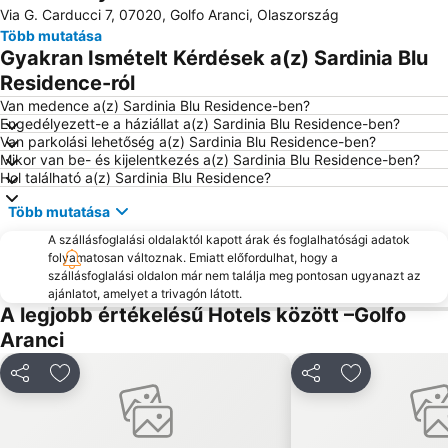
Via G. Carducci 7, 07020, Golfo Aranci, Olaszország
Poltu Quatu
Baia Sardinia
Több mutatása
Spargi
Cala Spinosa
Gyakran Ismételt Kérdések a(z) Sardinia Blu
Porto di Golfo Aranci
Sos Aranzos
Residence-ról
Spiaggia Capriccioli
Spiaggia Capriccioli
Van medence a(z) Sardinia Blu Residence-ben?
Engedélyezett-e a háziállat a(z) Sardinia Blu Residence-ben?
Baia Corallina Beach
Centro Storico
Van parkolási lehetőség a(z) Sardinia Blu Residence-ben?
Mikor van be- és kijelentkezés a(z) Sardinia Blu Residence-ben?
Rena Bianca
Capo Testa Rena di Ponente
Hol található a(z) Sardinia Blu Residence?
Több mutatása
A szállásfoglalási oldalaktól kapott árak és foglalhatósági adatok
folyamatosan változnak. Emiatt előfordulhat, hogy a
szállásfoglalási oldalon már nem találja meg pontosan ugyanazt az
ajánlatot, amelyet a trivagón látott.
A legjobb értékelésű Hotels között –Golfo
Aranci
Megosztás
Hozzáadás a kedvencekhez
Megosztás
Hozzáadás a