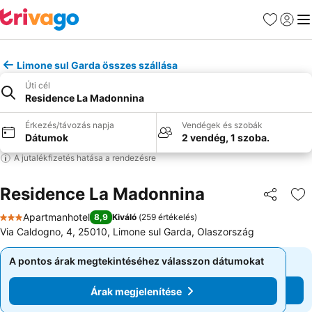
Kedvencek
Bejelen
Me
Limone sul Garda összes szállása
Úti cél
Residence La Madonnina
Érkezés/távozás napja
Vendégek és szobák
Dátumok
2 vendég, 1 szoba.
A jutalékfizetés hatása a rendezésre
Residence La Madonnina
Megosztá
Ho
Apartmanhotel
8,9
Kiváló
(
259 értékelés
)
3 Kategória
Via Caldogno, 4, 25010, Limone sul Garda, Olaszország
A pontos árak megtekintéséhez válasszon dátumokat
A pontos árak megtekintéséhez válasszon dátumokat
Árak megjelenítése
Árak megjelenítése