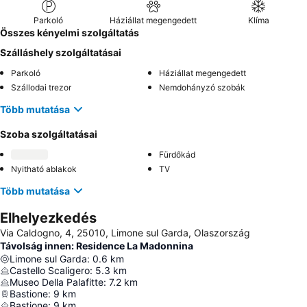
Parkoló
Háziállat megengedett
Klíma
Összes kényelmi szolgáltatás
Szálláshely szolgáltatásai
Parkoló
Háziállat megengedett
Szállodai trezor
Nemdohányzó szobák
Több mutatása
Szoba szolgáltatásai
Fürdőkád
Nyitható ablakok
TV
Több mutatása
Elhelyezkedés
Via Caldogno, 4, 25010, Limone sul Garda, Olaszország
Távolság innen: Residence La Madonnina
Limone sul Garda
:
0.6
km
Castello Scaligero
:
5.3
km
Museo Della Palafitte
:
7.2
km
Bastione
:
9
km
Bastione
:
9
km