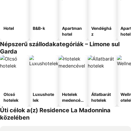
Hotel
B&B-k
Apartman
Vendéghá
Apar
hotel
z
hotel
Népszerű szállodakategóriák – Limone sul
Garda
Olcsó
Luxushote
Hotelek
Állatbarát
Well
hotelek
lek
medencév
hotelek
otele
el
Úti célok a(z) Residence La Madonnina
közelében