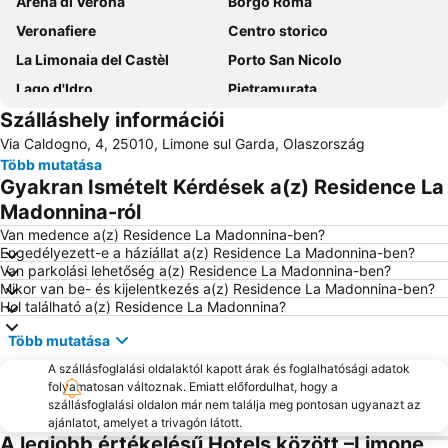
Arena di Verona
Borgo Roma
Veronafiere
Centro storico
La Limonaia del Castèl
Porto San Nicolo
Lago d'Idro
Pietramurata
Szálláshely információi
Castelletto di Brenzone
Centro Storico di Rovereto
Via Caldogno, 4, 25010, Limone sul Garda, Olaszország
Cisano
Lago di Molveno
Több mutatása
Paganella Ski
Verona Cathedral - Saint Mary Assumption
Gyakran Ismételt Kérdések a(z) Residence La
Parco Grotta Cascata Varone
Lago di Tenno
Madonnina-ról
Parco Alto Garda Bresciano
Parco Natura Viva
Van medence a(z) Residence La Madonnina-ben?
Engedélyezett-e a háziállat a(z) Residence La Madonnina-ben?
Canevaworld Resort
Lido delle Bionde
Van parkolási lehetőség a(z) Residence La Madonnina-ben?
Mikor van be- és kijelentkezés a(z) Residence La Madonnina-ben?
Parco Naturale Adamello Brenta
Lago di Caldonazzo
Hol található a(z) Residence La Madonnina?
Città antica
Casa di Giulietta
Több mutatása
San Michele
A szállásfoglalási oldalaktól kapott árak és foglalhatósági adatok
folyamatosan változnak. Emiatt előfordulhat, hogy a
szállásfoglalási oldalon már nem találja meg pontosan ugyanazt az
ajánlatot, amelyet a trivagón látott.
A legjobb értékelésű Hotels között –Limone