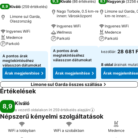
9,3
8,1
Kiváló
(
86 értékelés
)
Nagyon jó
(
3256 é
8,9
Kiváló
(
259 értékelés
)
Nago Torbole, 0.5 km-re
Limone sul Garda, 
innen: Városközpont
km-re innen:
Limone sul Garda,
Városközpont
Olaszország
Ingyenes WiFi
Ingyenes WiFi
Ingyenes WiFi
Wellness
Medence
Medence
Parkoló
Parkoló
Parkoló
A pontos árak
28 681 F
kezdőár:
megtekintéséhez
A pontos árak
válasszon dátumokat
megtekintéséhez
8 oldal
árainak muta
válasszon dátumokat
Árak megjelenítése
Árak megjelenítése
Árak megjelenítése
Limone sul Garda összes szállása
Értékelések
Kiváló
8,9
a vezető oldalakon írt 259 értékelés
alapján
Népszerű kényelmi szolgáltatások
WiFi a lobbyban
WiFi a szobákban
Medence