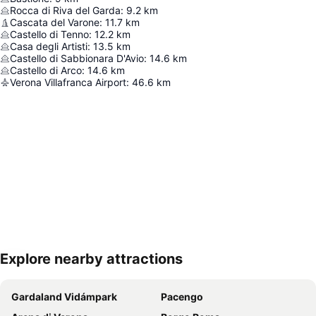
Rocca di Riva del Garda
:
9.2
km
Cascata del Varone
:
11.7
km
Castello di Tenno
:
12.2
km
Casa degli Artisti
:
13.5
km
Castello di Sabbionara D'Avio
:
14.6
km
Castello di Arco
:
14.6
km
Verona Villafranca Airport
:
46.6
km
Explore nearby attractions
Nagy méretű térkép
Gardaland Vidámpark
Pacengo