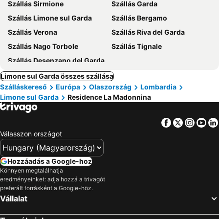
Szállás Sirmione
Szállás Garda
Szállás Limone sul Garda
Szállás Bergamo
Szállás Verona
Szállás Riva del Garda
Szállás Nago Torbole
Szállás Tignale
Szállás Desenzano del Garda
Limone sul Garda összes szállása
Szálláskereső
Európa
Olaszország
Lombardia
Limone sul Garda
Residence La Madonnina
Facebook
Twitter
Insta
Yo
Válasszon országot
Hozzáadás a Google-hoz
Könnyen megtalálhatja
eredményeinket: adja hozzá a trivagót
preferált forrásként a Google-höz.
Vállalat