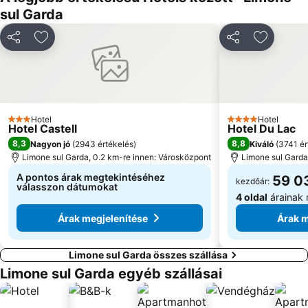
sul Garda
Megosztás
Hozzáadás a kedvencekhez
Megosztás
Hozzáad
Hotel
Hotel
3 Kategória
4 Kategória
Hotel Castell
Hotel Du Lac
8,3
8,8
Nagyon jó
(
2943 értékelés
)
Kiváló
(
3741 ér
Limone sul Garda, 0.2 km-re innen: Városközpont
Limone sul Garda
A pontos árak megtekintéséhez
59 0
kezdőár:
válasszon dátumokat
4 oldal
árainak 
Árak megjelenítése
Árak m
Limone sul Garda összes szállása
Limone sul Garda egyéb szállásai