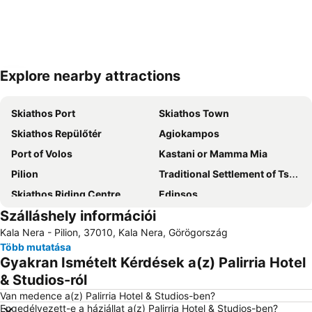
Explore nearby attractions
Nagy méretű térkép
Skiathos Port
Skiathos Town
Skiathos Repülőtér
Agiokampos
Port of Volos
Kastani or Mamma Mia
Pilion
Traditional Settlement of Tsagarada
Skiathos Riding Centre
Edipsos
Szálláshely információi
Agia Eleni
KTEL Skiathos
Kala Nera - Pilion, 37010, Kala Nera, Görögország
Több mutatása
Gyakran Ismételt Kérdések a(z) Palirria Hotel
& Studios-ról
Van medence a(z) Palirria Hotel & Studios-ben?
Engedélyezett-e a háziállat a(z) Palirria Hotel & Studios-ben?