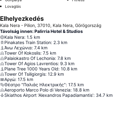
Lovaglás
Elhelyezkedés
Kala Nera - Pilion, 37010, Kala Nera, Görögország
Távolság innen: Palirria Hotel & Studios
Kala Nera
:
1.5
km
Pinakates Train Station
:
2.3
km
Άνω Λεχώνια
:
7.4
km
Tower Of Kokoslis
:
7.5
km
Palaiokastro Of Lechonia
:
7.8
km
Tower Of Agios Lavrentios
:
9.3
km
Plane Tree 1000 Years Old
:
10.8
km
Tower Of Tsiligiorgis
:
12.9
km
Αργώ
:
17.5
km
Θέατρο "Παλιάς Ηλεκτρικής"
:
17.5
km
Aeroporto Marco Polo di Venezia
:
18.8
km
Skiathos Airport ‘Alexandros Papadiamantis’
:
34.7
km