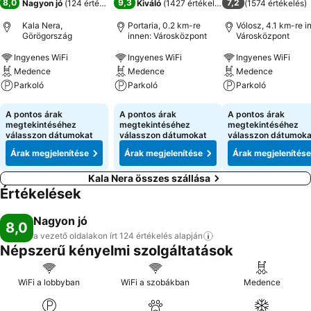
8,0
9,3
7,2
Nagyon jó
(
124 értékelés
)
Kiváló
(
1427 értékelés
)
(
1574 értékelés
)
Kala Nera,
Portaria, 0.2 km-re
Vólosz, 4.1 km-re i
Görögország
innen: Városközpont
Városközpont
Ingyenes WiFi
Ingyenes WiFi
Ingyenes WiFi
Medence
Medence
Medence
Parkoló
Parkoló
Parkoló
Árak megjelenítése
Árak megjelenítése
Árak megjeleníté
A pontos árak
A pontos árak
A pontos árak
megtekintéséhez
megtekintéséhez
megtekintéséhez
válasszon dátumokat
válasszon dátumokat
válasszon dátumoka
Árak megjelenítése
Árak megjelenítése
Árak megjelenítése
Kala Nera összes szállása
Értékelések
Nagyon jó
8,0
a vezető oldalakon írt 124 értékelés
alapján
Népszerű kényelmi szolgáltatások
WiFi a lobbyban
WiFi a szobákban
Medence