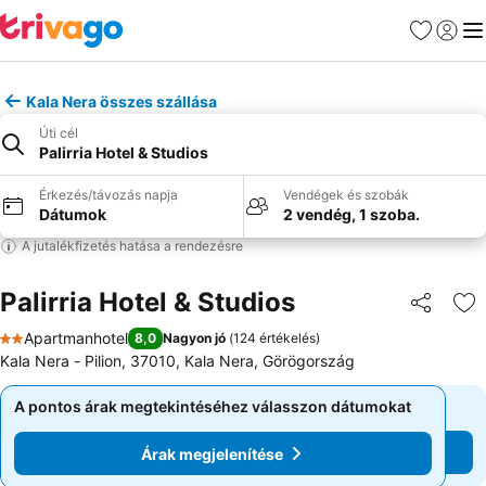
Kedvencek
Bejelen
Me
Kala Nera összes szállása
Úti cél
Palirria Hotel & Studios
Érkezés/távozás napja
Vendégek és szobák
Dátumok
2 vendég, 1 szoba.
A jutalékfizetés hatása a rendezésre
Palirria Hotel & Studios
Megosztá
Ho
Apartmanhotel
8,0
Nagyon jó
(
124 értékelés
)
2 Kategória
Kala Nera - Pilion, 37010, Kala Nera, Görögország
A pontos árak megtekintéséhez válasszon dátumokat
A pontos árak megtekintéséhez válasszon dátumokat
Árak megjelenítése
Árak megjelenítése