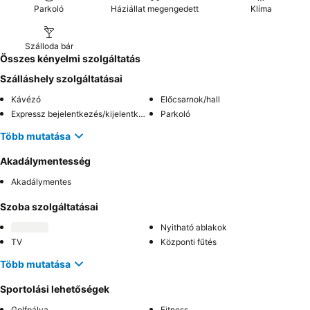
Parkoló
Háziállat megengedett
Klíma
Szálloda bár
Összes kényelmi szolgáltatás
Szálláshely szolgáltatásai
Kávézó
Előcsarnok/hall
Expressz bejelentkezés/kijelentkezés
Parkoló
Több mutatása
Akadálymentesség
Akadálymentes
Szoba szolgáltatásai
Nyitható ablakok
TV
Központi fűtés
Több mutatása
Sportolási lehetőségek
Golfpálya
Fitness