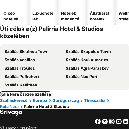
Olcsó
Luxushote
Hotelek
Állatbarát
Well
hotelek
lek
medencév
hotelek
otele
el
Úti célok a(z) Palirria Hotel & Studios
közelében
Szállás Skiathos Town
Szállás Skopelos Town
Szállás Vasilias
Szállás Koukounaries
Szállás Troulos
Szállás Agia Paraskevi
Szállás Pefkohori
Szállás Neo Pori
Szállás Kallithea
Kala Nera összes szállása
Szálláskereső
Európa
Görögország
Thesszália
Kala Nera
Palirria Hotel & Studios
Facebook
Twitter
Insta
Yo
Válasszon országot