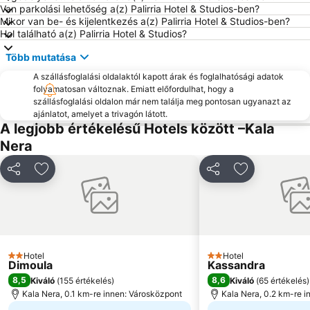
Van parkolási lehetőség a(z) Palirria Hotel & Studios-ben?
Mikor van be- és kijelentkezés a(z) Palirria Hotel & Studios-ben?
Hol található a(z) Palirria Hotel & Studios?
Több mutatása
A szállásfoglalási oldalaktól kapott árak és foglalhatósági adatok
folyamatosan változnak. Emiatt előfordulhat, hogy a
szállásfoglalási oldalon már nem találja meg pontosan ugyanazt az
ajánlatot, amelyet a trivagón látott.
A legjobb értékelésű Hotels között –Kala
Nera
Megosztás
Hozzáadás a kedvencekhez
Megosztás
Hozzáadás a
Hotel
Hotel
2 Kategória
2 Kategória
Dimoula
Kassandra
8,5
8,6
Kiváló
(
155 értékelés
)
Kiváló
(
65 értékelés
)
Kala Nera, 0.1 km-re innen: Városközpont
Kala Nera, 0.2 km-re 