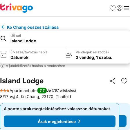
Kedvencek
Bejelen
Me
Ko Chang összes szállása
Úti cél
Island Lodge
Érkezés/távozás napja
Vendégek és szobák
Dátumok
2 vendég, 1 szoba.
A jutalékfizetés hatása a rendezésre
Island Lodge
Megosztá
Ho
Apartmanhotel
7,7
Jó
(
797 értékelés
)
3 Kategória
8/17 หมู่ 4, Ko Chang, 23170, Thaiföld
A pontos árak megtekintéséhez válasszon dátumokat
A pontos árak megtekintéséhez válasszon dátumokat
Árak megjelenítése
Árak megjelenítése