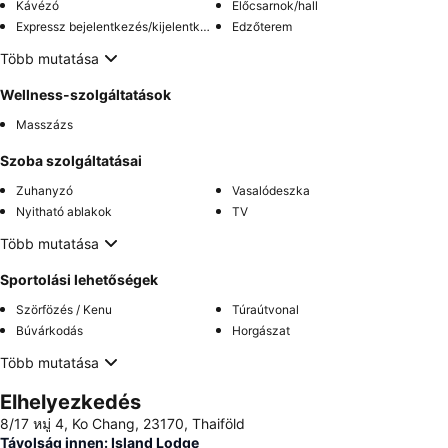
Kávézó
Előcsarnok/hall
Expressz bejelentkezés/kijelentkezés
Edzőterem
Több mutatása
Wellness-szolgáltatások
Masszázs
Szoba szolgáltatásai
Zuhanyzó
Vasalódeszka
Nyitható ablakok
TV
Több mutatása
Sportolási lehetőségek
Szörfözés / Kenu
Túraútvonal
Búvárkodás
Horgászat
Több mutatása
Elhelyezkedés
8/17 หมู่ 4, Ko Chang, 23170, Thaiföld
Távolság innen: Island Lodge