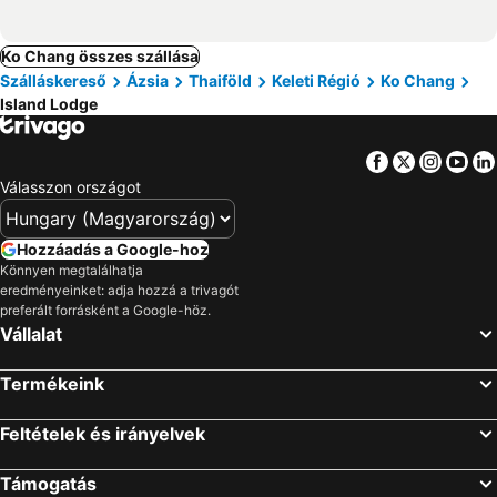
Ko Chang összes szállása
Szálláskereső
Ázsia
Thaiföld
Keleti Régió
Ko Chang
Island Lodge
Facebook
Twitter
Insta
Yo
Válasszon országot
Hozzáadás a Google-hoz
Könnyen megtalálhatja
eredményeinket: adja hozzá a trivagót
preferált forrásként a Google-höz.
Vállalat
Termékeink
Feltételek és irányelvek
Támogatás