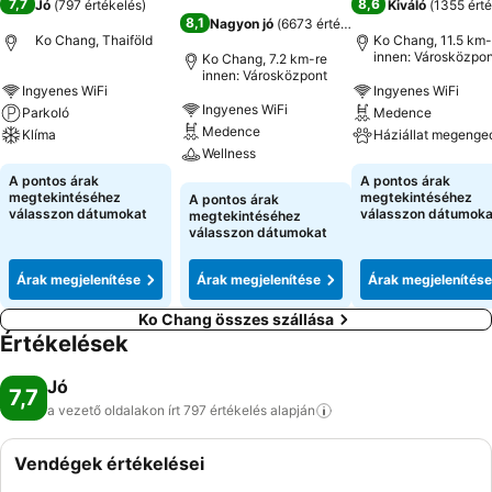
7,7
8,6
Jó
(
797 értékelés
)
Kiváló
(
1355 érté
8,1
Nagyon jó
(
6673 értékelés
)
Ko Chang, Thaiföld
Ko Chang, 11.5 km-
innen: Városközpon
Ko Chang, 7.2 km-re
innen: Városközpont
Ingyenes WiFi
Ingyenes WiFi
Ingyenes WiFi
Parkoló
Medence
Medence
Klíma
Háziállat megenge
Wellness
Árak megjelenítése
Árak megjeleníté
A pontos árak
A pontos árak
Árak megjelenítése
megtekintéséhez
megtekintéséhez
A pontos árak
válasszon dátumokat
válasszon dátumoka
megtekintéséhez
válasszon dátumokat
Árak megjelenítése
Árak megjelenítése
Árak megjelenítése
Ko Chang összes szállása
Értékelések
Jó
7,7
a vezető oldalakon írt 797 értékelés
alapján
Vendégek értékelései