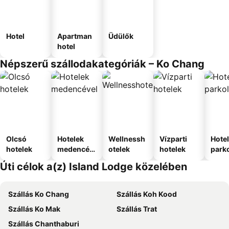
Hotel
Apartman
Üdülők
hotel
Népszerű szállodakategóriák – Ko Chang
Olcsó
Hotelek
Wellnessh
Vízparti
Hote
hotelek
medencév
otelek
hotelek
park
el
Úti célok a(z) Island Lodge közelében
Szállás Ko Chang
Szállás Koh Kood
Szállás Ko Mak
Szállás Trat
Szállás Chanthaburi