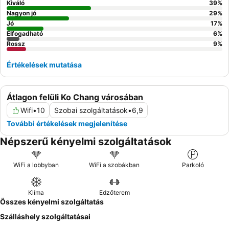
Kiváló
39
%
Nagyon jó
29
%
Jó
17
%
Elfogadható
6
%
Rossz
9
%
Értékelések mutatása
Átlagon felüli Ko Chang városában
Wifi
•
10
Szobai szolgáltatások
•
6,9
További értékelések megjelenítése
Népszerű kényelmi szolgáltatások
WiFi a lobbyban
WiFi a szobákban
Parkoló
Klíma
Edzőterem
Összes kényelmi szolgáltatás
Szálláshely szolgáltatásai