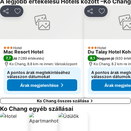
A legjobb értékelésű Hotels között –Ko Chang
Megosztás
Hozzáadás a kedvencekhez
Megosztás
Hozzáadás a
Hotel
Hotel
3 Kategória
3 Kategória
Mac Resort Hotel
Du Talay Hotel Ko
7,7
8,1
Jó
(
1289 értékelés
)
Nagyon jó
(
930 érté
Ko Chang, 8.8 km-re innen: Városközpont
Ko Chang, 8.2 km-re i
A pontos árak megtekintéséhez
A pontos árak megt
válasszon dátumokat
válasszon dátumok
Árak megjelenítése
Árak megjele
Ko Chang összes szállása
Ko Chang egyéb szállásai