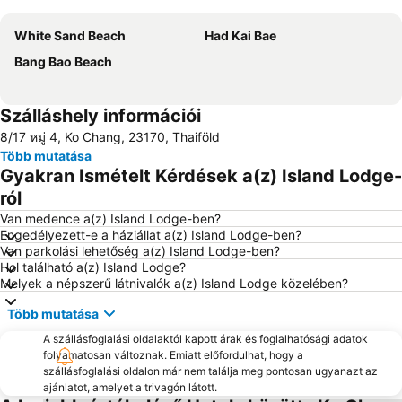
Nagy méretű térkép
White Sand Beach
Had Kai Bae
Bang Bao Beach
Szálláshely információi
8/17 หมู่ 4, Ko Chang, 23170, Thaiföld
Több mutatása
Gyakran Ismételt Kérdések a(z) Island Lodge-
ról
Van medence a(z) Island Lodge-ben?
Engedélyezett-e a háziállat a(z) Island Lodge-ben?
Van parkolási lehetőség a(z) Island Lodge-ben?
Hol található a(z) Island Lodge?
Melyek a népszerű látnivalók a(z) Island Lodge közelében?
Több mutatása
A szállásfoglalási oldalaktól kapott árak és foglalhatósági adatok
folyamatosan változnak. Emiatt előfordulhat, hogy a
szállásfoglalási oldalon már nem találja meg pontosan ugyanazt az
ajánlatot, amelyet a trivagón látott.