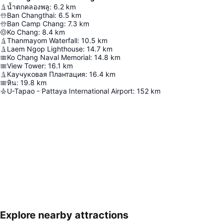
น้ำตกคลองพลู
:
6.2
km
Ban Changthai
:
6.5
km
Ban Camp Chang
:
7.3
km
Ko Chang
:
8.4
km
Thanmayom Waterfall
:
10.5
km
Laem Ngop Lighthouse
:
14.7
km
Ko Chang Naval Memorial
:
14.8
km
View Tower
:
16.1
km
Каучуковая Плантация
:
16.4
km
หิน
:
19.8
km
U-Tapao - Pattaya International Airport
:
152
km
Explore nearby attractions