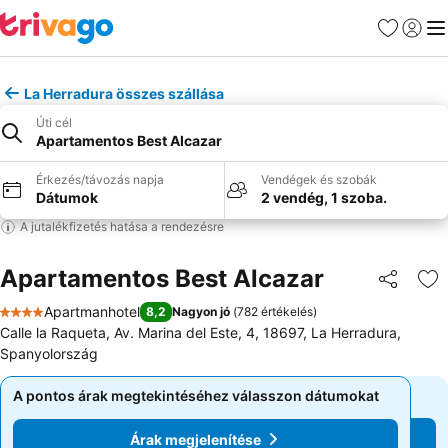
Kedvencek
Bejelen
Me
La Herradura összes szállása
Úti cél
Apartamentos Best Alcazar
Érkezés/távozás napja
Vendégek és szobák
Dátumok
2 vendég, 1 szoba.
A jutalékfizetés hatása a rendezésre
Apartamentos Best Alcazar
Megosztá
Ho
Apartmanhotel
8,2
Nagyon jó
(
782 értékelés
)
4 Kategória
Calle la Raqueta, Av. Marina del Este, 4, 18697, La Herradura,
Spanyolország
A pontos árak megtekintéséhez válasszon dátumokat
A pontos árak megtekintéséhez válasszon dátumokat
Árak megjelenítése
Árak megjelenítése