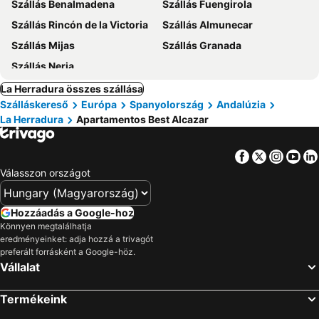
Szállás Benalmadena
Szállás Fuengirola
Szállás Rincón de la Victoria
Szállás Almunecar
Szállás Mijas
Szállás Granada
Szállás Nerja
La Herradura összes szállása
Szálláskereső
Európa
Spanyolország
Andalúzia
La Herradura
Apartamentos Best Alcazar
Facebook
Twitter
Insta
Yo
Válasszon országot
Hozzáadás a Google-hoz
Könnyen megtalálhatja
eredményeinket: adja hozzá a trivagót
preferált forrásként a Google-höz.
Vállalat
Termékeink