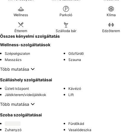
Wellness
Parkoló
Klíma
Étterem
Szálloda bár
Edzőterem
Összes kényelmi szolgáltatás
Wellness-szolgáltatások
Szépségszalon
Gőzfürdő
Masszázs
Szauna
Több mutatása
Szálláshely szolgáltatásai
Üzleti központ
Kávézó
Játékterem/videójátékok
Lift
Több mutatása
Szoba szolgáltatásai
Fürdőkád
Zuhanyzó
Vasalódeszka