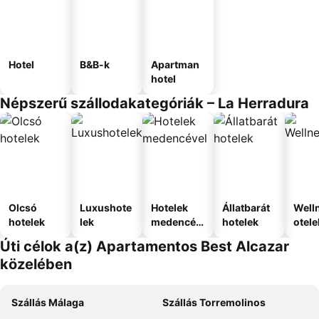
Hotel
B&B-k
Apartman
hotel
Népszerű szállodakategóriák – La Herradura
Olcsó
Luxushote
Hotelek
Állatbarát
Well
hotelek
lek
medencév
hotelek
otele
el
Úti célok a(z) Apartamentos Best Alcazar
közelében
Szállás Málaga
Szállás Torremolinos