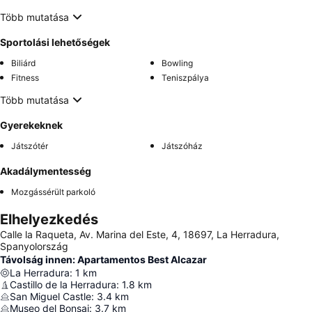
Több mutatása
Sportolási lehetőségek
Biliárd
Bowling
Fitness
Teniszpálya
Több mutatása
Gyerekeknek
Játszótér
Játszóház
Akadálymentesség
Mozgássérült parkoló
Elhelyezkedés
Calle la Raqueta, Av. Marina del Este, 4, 18697, La Herradura,
Spanyolország
Távolság innen: Apartamentos Best Alcazar
La Herradura
:
1
km
Castillo de la Herradura
:
1.8
km
San Miguel Castle
:
3.4
km
Museo del Bonsai
:
3.7
km