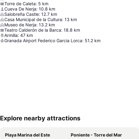
Torre de Caleta
:
5
km
Cueva De Nerja
:
10.8
km
Salobreña Castle
:
12.7
km
Casa Municipal de la Cultura
:
13
km
Museo de Nerja
:
13.2
km
Teatro Calderón de la Barca
:
18.8
km
Armilla
:
47
km
Granada Airport Federico Garcia Lorca
:
51.2
km
Explore nearby attractions
Nagy méretű térkép
Playa Marina del Este
Poniente - Torre del Mar