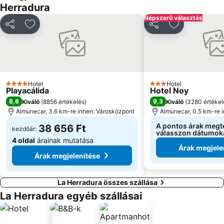
Herradura
Népszerű választás
Megosztás
Hozzáadás a kedvencekhez
Megosztás
Hozzáadás a
Hotel
Hotel
4 Kategória
3 Kategória
Playacálida
Hotel Noy
8,6
9,3
Kiváló
(
8856 értékelés
)
Kiváló
(
3280 értékel
Almunecar, 3.6 km-re innen: Városközpont
Almunecar, 0.5 km-re 
A pontos árak megt
38 656 Ft
kezdőár:
válasszon dátumok
4 oldal
árainak mutatása
Árak megjele
Árak megjelenítése
La Herradura összes szállása
La Herradura egyéb szállásai