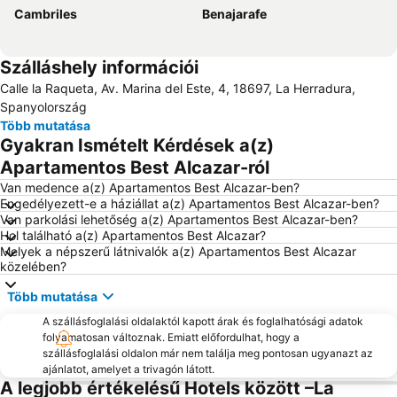
Cambriles
Benajarafe
Szálláshely információi
Calle la Raqueta, Av. Marina del Este, 4, 18697, La Herradura,
Spanyolország
Több mutatása
Gyakran Ismételt Kérdések a(z)
Apartamentos Best Alcazar-ról
Van medence a(z) Apartamentos Best Alcazar-ben?
Engedélyezett-e a háziállat a(z) Apartamentos Best Alcazar-ben?
Van parkolási lehetőség a(z) Apartamentos Best Alcazar-ben?
Hol található a(z) Apartamentos Best Alcazar?
Melyek a népszerű látnivalók a(z) Apartamentos Best Alcazar
közelében?
Több mutatása
A szállásfoglalási oldalaktól kapott árak és foglalhatósági adatok
folyamatosan változnak. Emiatt előfordulhat, hogy a
szállásfoglalási oldalon már nem találja meg pontosan ugyanazt az
ajánlatot, amelyet a trivagón látott.
A legjobb értékelésű Hotels között –La