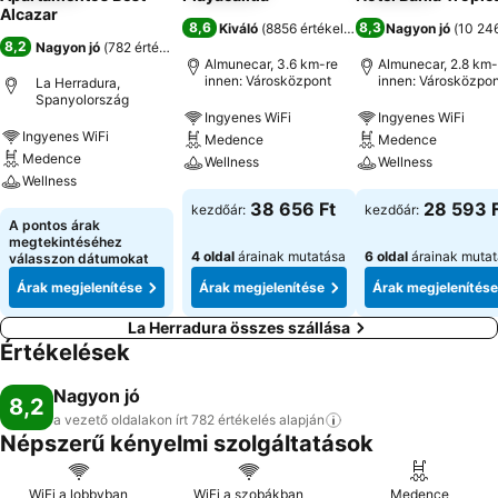
Alcazar
8,6
8,3
Kiváló
(
8856 értékelés
)
Nagyon jó
(
10 246
8,2
Nagyon jó
(
782 értékelés
)
Almunecar, 3.6 km-re
Almunecar, 2.8 km-
innen: Városközpont
innen: Városközpon
La Herradura,
Spanyolország
Ingyenes WiFi
Ingyenes WiFi
Ingyenes WiFi
Medence
Medence
Medence
Wellness
Wellness
Wellness
38 656 Ft
28 593 
kezdőár:
kezdőár:
A pontos árak
megtekintéséhez
4 oldal
árainak mutatása
6 oldal
árainak muta
válasszon dátumokat
Árak megjelenítése
Árak megjelenítése
Árak megjelenítése
La Herradura összes szállása
Értékelések
Nagyon jó
8,2
a vezető oldalakon írt 782 értékelés
alapján
Népszerű kényelmi szolgáltatások
WiFi a lobbyban
WiFi a szobákban
Medence