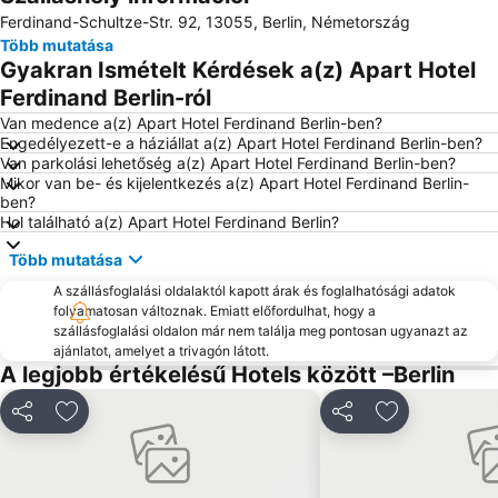
Ferdinand-Schultze-Str. 92, 13055, Berlin, Németország
Brandenburgi kapu
Berlin Olympiai Stadion
Több mutatása
Kreuzberg városnegyed
Zoo-Aquarium Berlin
Gyakran Ismételt Kérdések a(z) Apart Hotel
ILA - International Aerospace Exhibition Berlin-Brandenburg
Spandau városnegyed
Ferdinand Berlin-ról
Tropical Islands Resort
Alexander tér
Van medence a(z) Apart Hotel Ferdinand Berlin-ben?
Engedélyezett-e a háziállat a(z) Apart Hotel Ferdinand Berlin-ben?
Max-Schmeling-Halle
Friedrichstraße bevásárlóutca
Van parkolási lehetőség a(z) Apart Hotel Ferdinand Berlin-ben?
Mikor van be- és kijelentkezés a(z) Apart Hotel Ferdinand Berlin-
Neukölln
Tiergarten kerület
ben?
Charlottenburg kastély
Marzahn
Hol található a(z) Apart Hotel Ferdinand Berlin?
Berlin főpályaudvar
Schöneberg városrész
Több mutatása
Karlshorst
InnoTrans
A szállásfoglalási oldalaktól kapott árak és foglalhatósági adatok
folyamatosan változnak. Emiatt előfordulhat, hogy a
Bahnhof Zoologischer Garten
Waldbühne amfiteátrum
szállásfoglalási oldalon már nem találja meg pontosan ugyanazt az
Zehlendorf
Golm
ajánlatot, amelyet a trivagón látott.
A legjobb értékelésű Hotels között –Berlin
Samariterstr. Metro Station
Alexanderplatz Metro Station
Német Állami Operaház
Wilmersdorfer Str. Metro Station
Megosztás
Hozzáadás a kedvencekhez
Megosztás
Hozzáadás a
Schmargendorf
Lichterfelde
SSE Europa-Sportpark
East-Side-Gallery