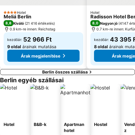
Karl-Marx-Straße Metro Station
Briefmarken-Messe Berlin
FEZ Wuhlheide
Tempodrom
Hotel
Hotel
4 Kategória
Meliá Berlin
Radisson Hotel Ber
Spielbank Berlin - Am Potsdamer Platz -
Berliner Philharmonie
8,8
8,0
Kiváló
(
21 416 értékelés
)
Nagyon jó
(
4147 ért
Platz der Luftbrücke Metro Station
Afrikanische Straße Metro Station
0.9 km-re innen: Reichstag
0.7 km-re innen: Kurf
52 966 Ft
43 395 
kezdőár:
kezdőár:
9 oldal
árainak mutatása
8 oldal
árainak muta
Árak megjelenítése
Árak megje
Berlin összes szállása
Berlin egyéb szállásai
Hotel
B&B-k
Apartman
Hostel
Vend
hotel
z