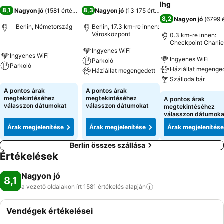
Ihg
8,1
8,3
Nagyon jó
(
1581 értékelés
)
Nagyon jó
(
13 175 értékelés
)
8,2
Nagyon jó
(
6799 
Berlin, Németország
Berlin, 17.3 km-re innen:
Városközpont
0.3 km-re innen:
Checkpoint Charlie
Ingyenes WiFi
Ingyenes WiFi
Ingyenes WiFi
Parkoló
Parkoló
Háziállat megenge
Háziállat megengedett
Szálloda bár
A pontos árak
A pontos árak
megtekintéséhez
megtekintéséhez
A pontos árak
válasszon dátumokat
válasszon dátumokat
megtekintéséhez
válasszon dátumoka
Árak megjelenítése
Árak megjelenítése
Árak megjelenítése
Berlin összes szállása
Értékelések
Nagyon jó
8,1
a vezető oldalakon írt 1581 értékelés
alapján
Vendégek értékelései