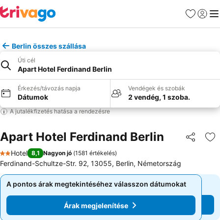
Kedvencek
Bejelen
Me
Berlin összes szállása
Úti cél
Apart Hotel Ferdinand Berlin
Érkezés/távozás napja
Vendégek és szobák
Dátumok
2 vendég, 1 szoba.
A jutalékfizetés hatása a rendezésre
Apart Hotel Ferdinand Berlin
Megosztá
Ho
Hotel
8,1
Nagyon jó
(
1581 értékelés
)
2 Kategória
Ferdinand-Schultze-Str. 92, 13055, Berlin, Németország
A pontos árak megtekintéséhez válasszon dátumokat
A pontos árak megtekintéséhez válasszon dátumokat
Árak megjelenítése
Árak megjelenítése