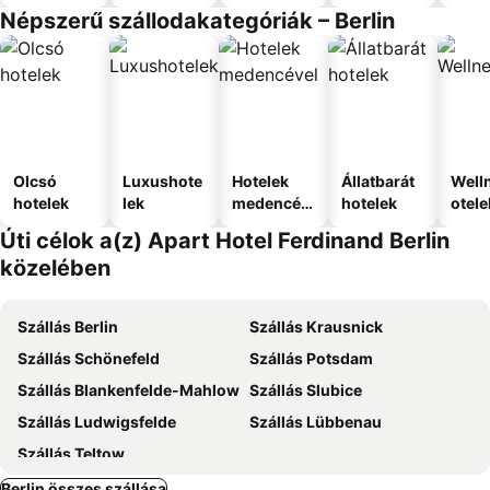
Népszerű szállodakategóriák – Berlin
Olcsó
Luxushote
Hotelek
Állatbarát
Well
hotelek
lek
medencév
hotelek
otele
el
Úti célok a(z) Apart Hotel Ferdinand Berlin
közelében
Szállás Berlin
Szállás Krausnick
Szállás Schönefeld
Szállás Potsdam
Szállás Blankenfelde-Mahlow
Szállás Slubice
Szállás Ludwigsfelde
Szállás Lübbenau
Szállás Teltow
Berlin összes szállása