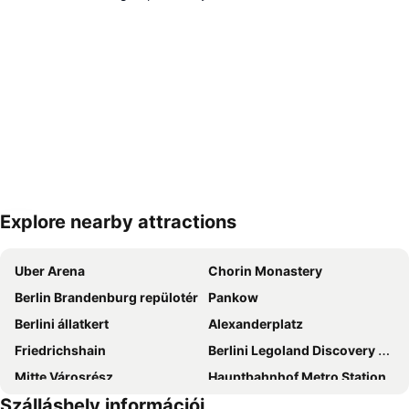
Explore nearby attractions
Nagy méretű térkép
Uber Arena
Chorin Monastery
Berlin Brandenburg repülotér
Pankow
Berlini állatkert
Alexanderplatz
Friedrichshain
Berlini Legoland Discovery Centre élménypark
Mitte Városrész
Hauptbahnhof Metro Station
Szálláshely információi
Potsdamer tér
Charlottenburg-Wilmersdorf