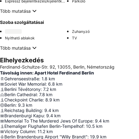
Expressz bejelentkezés/kijelentkezés
Parkoló
Több mutatása
Szoba szolgáltatásai
Zuhanyzó
Nyitható ablakok
TV
Több mutatása
Elhelyezkedés
Ferdinand-Schultze-Str. 92, 13055, Berlin, Németország
Távolság innen: Apart Hotel Ferdinand Berlin
Gehrenseestraße
:
1.8
km
Soviet War Memorial
:
6.8
km
Berlini Tévétorony
:
7.2
km
Berlin Cathedral
:
7.8
km
Checkpoint Charlie
:
8.9
km
Berlin
:
9.3
km
Reichstag Building
:
9.4
km
Brandenburgi Kapu
:
9.4
km
Memorial To The Murdered Jews Of Europe
:
9.4
km
Ehemaliger Flughafen Berlin-Tempelhof
:
10.5
km
Victory Column
:
11.2
km
Berlin Brandenburg Airport "Willy Brandt"
:
19.9
km