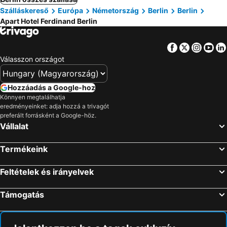
Szálláskereső
Európa
Németország
Berlin
Berlin
Apart Hotel Ferdinand Berlin
Facebook
Twitter
Insta
Yo
Válasszon országot
Hozzáadás a Google-hoz
Könnyen megtalálhatja
eredményeinket: adja hozzá a trivagót
preferált forrásként a Google-höz.
Vállalat
Termékeink
Feltételek és irányelvek
Támogatás