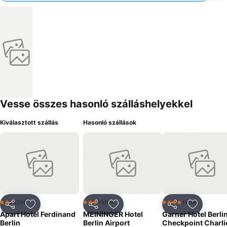
Vesse összes hasonló szálláshelyekkel
Kiválasztott szállás
Hasonló szállások
Hotel
Hotel
Hotel
2 Kategória
3 Kategória
4 Kategória
Megosztás
Hozzáadás a kedvencekhez
Megosztás
Hozzáadás a kedvencekhez
Megosztás
Hozzáad
Apart Hotel Ferdinand
MEININGER Hotel
Garner Hotel Berlin
Berlin
Berlin Airport
Checkpoint Charli