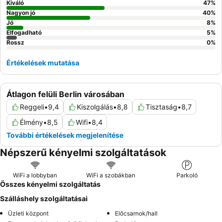
Kiváló
47
%
Nagyon jó
40
%
Jó
8
%
Elfogadható
5
%
Rossz
0
%
Értékelések mutatása
Átlagon felüli Berlin városában
Reggeli
•
9,4
Kiszolgálás
•
8,8
Tisztaság
•
8,7
Élmény
•
8,5
Wifi
•
8,4
További értékelések megjelenítése
Népszerű kényelmi szolgáltatások
WiFi a lobbyban
WiFi a szobákban
Parkoló
Összes kényelmi szolgáltatás
Szálláshely szolgáltatásai
Üzleti központ
Előcsarnok/hall