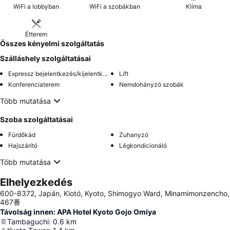
WiFi a lobbyban
WiFi a szobákban
Klíma
Étterem
Összes kényelmi szolgáltatás
Szálláshely szolgáltatásai
Expressz bejelentkezés/kijelentkezés
Lift
Konferenciaterem
Nemdohányzó szobák
Több mutatása
Szoba szolgáltatásai
Fürdőkád
Zuhanyzó
Hajszárító
Légkondicionáló
Több mutatása
Elhelyezkedés
600-8372, Japán, Kiotó, Kyoto, Shimogyo Ward, Minamimonzencho,
467番
Távolság innen: APA Hotel Kyoto Gojo Omiya
Tambaguchi
:
0.6
km