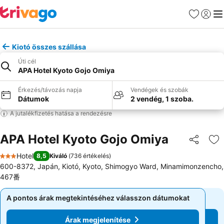
Kedvencek
Bejelen
Me
Kiotó összes szállása
Úti cél
APA Hotel Kyoto Gojo Omiya
Érkezés/távozás napja
Vendégek és szobák
Dátumok
2 vendég, 1 szoba.
A jutalékfizetés hatása a rendezésre
APA Hotel Kyoto Gojo Omiya
Megosztá
Ho
Hotel
8,5
Kiváló
(
736 értékelés
)
3 Kategória
600-8372, Japán, Kiotó, Kyoto, Shimogyo Ward, Minamimonzencho,
467番
A pontos árak megtekintéséhez válasszon dátumokat
A pontos árak megtekintéséhez válasszon dátumokat
Árak megjelenítése
Árak megjelenítése