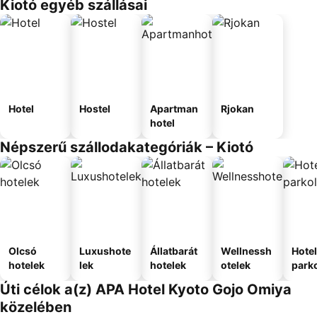
Kiotó egyéb szállásai
Hotel
Hostel
Apartman
Rjokan
hotel
Népszerű szállodakategóriák – Kiotó
Olcsó
Luxushote
Állatbarát
Wellnessh
Hote
hotelek
lek
hotelek
otelek
park
Úti célok a(z) APA Hotel Kyoto Gojo Omiya
közelében