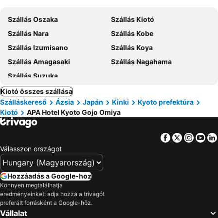
Szállás Oszaka
Szállás Kiotó
Szállás Nara
Szállás Kobe
Szállás Izumisano
Szállás Koya
Szállás Amagasaki
Szállás Nagahama
Szállás Suzuka
Kiotó összes szállása
Szálláskereső
Ázsia
Japán
Kinki
Kyoto prefektúra
Kiotó
APA Hotel Kyoto Gojo Omiya
Facebook
Twitter
Insta
Yo
Válasszon országot
Hozzáadás a Google-hoz
Könnyen megtalálhatja
eredményeinket: adja hozzá a trivagót
preferált forrásként a Google-höz.
Vállalat