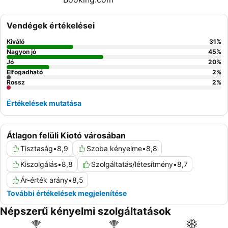
Vendégek értékelései
Kiváló
31
%
Nagyon jó
45
%
Jó
20
%
Elfogadható
2
%
Rossz
2
%
Értékelések mutatása
Átlagon felüli Kiotó városában
Tisztaság
•
8,9
Szoba kényelme
•
8,8
Kiszolgálás
•
8,8
Szolgáltatás/létesítmény
•
8,7
Ár-érték arány
•
8,5
További értékelések megjelenítése
Népszerű kényelmi szolgáltatások