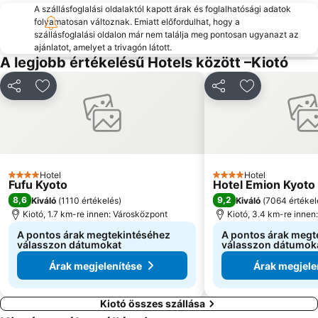
A szállásfoglalási oldalaktól kapott árak és foglalhatósági adatok
folyamatosan változnak. Emiatt előfordulhat, hogy a
szállásfoglalási oldalon már nem találja meg pontosan ugyanazt az
ajánlatot, amelyet a trivagón látott.
A legjobb értékelésű Hotels között –Kiotó
Megosztás
Hozzáadás a kedvencekhez
Megosztás
Hozzáadás a
Hotel
Hotel
4 Kategória
4 Kategória
Fufu Kyoto
Hotel Emion Kyoto
8,6
9,2
Kiváló
(
1110 értékelés
)
Kiváló
(
7064 értékel
Kiotó, 1.7 km-re innen: Városközpont
Kiotó, 3.4 km-re innen
A pontos árak megtekintéséhez
A pontos árak megt
válasszon dátumokat
válasszon dátumok
Árak megjelenítése
Árak megjele
Kiotó összes szállása