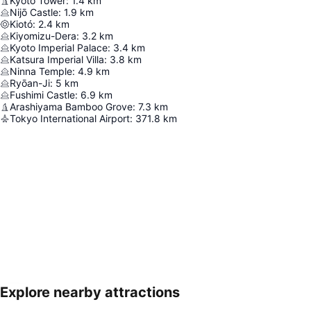
Kyoto Tower
:
1.4
km
Nijō Castle
:
1.9
km
Kiotó
:
2.4
km
Kiyomizu-Dera
:
3.2
km
Kyoto Imperial Palace
:
3.4
km
Katsura Imperial Villa
:
3.8
km
Ninna Temple
:
4.9
km
Ryōan-Ji
:
5
km
Fushimi Castle
:
6.9
km
Arashiyama Bamboo Grove
:
7.3
km
Tokyo International Airport
:
371.8
km
Explore nearby attractions
Nagy méretű térkép