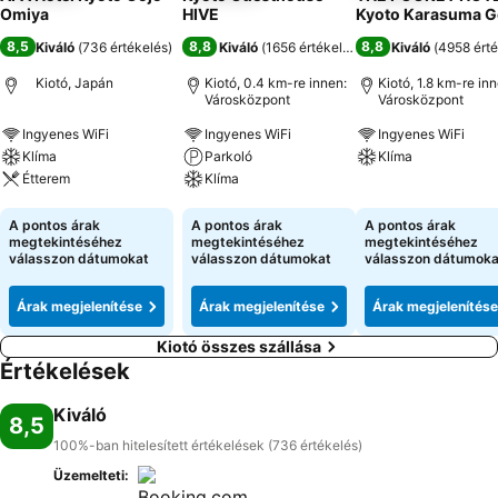
Omiya
HIVE
Kyoto Karasuma G
8,5
8,8
8,8
Kiváló
(
736 értékelés
)
Kiváló
(
1656 értékelés
)
Kiváló
(
4958 érté
Kiotó, Japán
Kiotó, 0.4 km-re innen:
Kiotó, 1.8 km-re inn
Városközpont
Városközpont
Ingyenes WiFi
Ingyenes WiFi
Ingyenes WiFi
Klíma
Parkoló
Klíma
Étterem
Klíma
Árak megjeleníté
Árak megjelenítése
Árak megjelenítése
A pontos árak
A pontos árak
A pontos árak
megtekintéséhez
megtekintéséhez
megtekintéséhez
válasszon dátumokat
válasszon dátumokat
válasszon dátumoka
Árak megjelenítése
Árak megjelenítése
Árak megjelenítése
Kiotó összes szállása
Értékelések
Kiváló
8,5
100%-ban hitelesített értékelések (736 értékelés)
Üzemelteti: