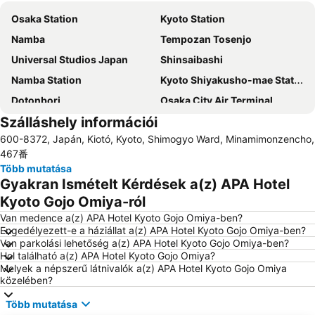
Osaka Station
Kyoto Station
Namba
Tempozan Tosenjo
Universal Studios Japan
Shinsaibashi
Namba Station
Kyoto Shiyakusho-mae Station
Dotonbori
Osaka City Air Terminal
Szálláshely információi
Kyoto Tower
Kita
600-8372, Japán, Kiotó, Kyoto, Shimogyo Ward, Minamimonzencho,
Umeda Station
Umeda sky building
467番
Bentencho Station
Több mutatása
Gyakran Ismételt Kérdések a(z) APA Hotel
Kyoto Gojo Omiya-ról
Van medence a(z) APA Hotel Kyoto Gojo Omiya-ben?
Engedélyezett-e a háziállat a(z) APA Hotel Kyoto Gojo Omiya-ben?
Van parkolási lehetőség a(z) APA Hotel Kyoto Gojo Omiya-ben?
Hol található a(z) APA Hotel Kyoto Gojo Omiya?
Melyek a népszerű látnivalók a(z) APA Hotel Kyoto Gojo Omiya
közelében?
Több mutatása