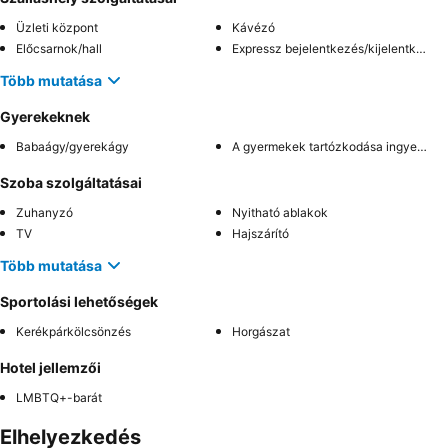
Üzleti központ
Kávézó
Előcsarnok/hall
Expressz bejelentkezés/kijelentkezés
Több mutatása
Gyerekeknek
Babaágy/gyerekágy
A gyermekek tartózkodása ingyenes
Szoba szolgáltatásai
Zuhanyzó
Nyitható ablakok
TV
Hajszárító
Több mutatása
Sportolási lehetőségek
Kerékpárkölcsönzés
Horgászat
Hotel jellemzői
LMBTQ+-barát
Elhelyezkedés