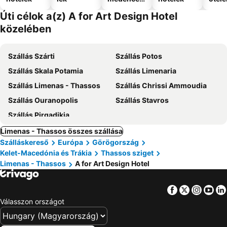
el
Úti célok a(z) A for Art Design Hotel
közelében
Szállás Szárti
Szállás Potos
Szállás Skala Potamia
Szállás Limenaria
Szállás Limenas - Thassos
Szállás Chrissi Ammoudia
Szállás Ouranopolis
Szállás Stavros
Szállás Pirgadikia
Limenas - Thassos összes szállása
Szálláskereső
Európa
Görögország
Kelet-Macedónia és Trákia
Thassos sziget
Limenas - Thassos
A for Art Design Hotel
Facebook
Twitter
Insta
Yo
Válasszon országot