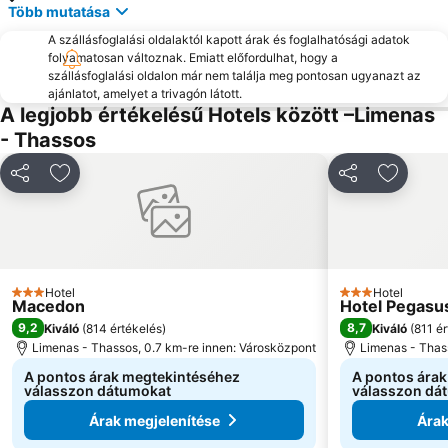
Több mutatása
A szállásfoglalási oldalaktól kapott árak és foglalhatósági adatok
folyamatosan változnak. Emiatt előfordulhat, hogy a
szállásfoglalási oldalon már nem találja meg pontosan ugyanazt az
ajánlatot, amelyet a trivagón látott.
A legjobb értékelésű Hotels között –Limenas
- Thassos
Megosztás
Hozzáadás a kedvencekhez
Megosztás
Hozzáa
Hotel
Hotel
3 Kategória
3 Kategória
Macedon
Hotel Pegasus
9,2
8,7
Kiváló
(
814 értékelés
)
Kiváló
(
811 é
Limenas - Thassos, 0.7 km-re innen: Városközpont
Limenas - Thas
A pontos árak megtekintéséhez
A pontos ára
válasszon dátumokat
válasszon dá
Árak megjelenítése
Árak