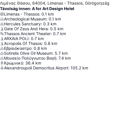
Λιμένας Θάσου, 64004, Limenas - Thassos, Görögország
Távolság innen: A for Art Design Hotel
Limenas - Thassos
:
0.1
km
Archeological Museum
:
0.1
km
Hercules Sanctuary
:
0.3
km
Gate Of Zeus And Hera
:
0.5
km
Thassos Ancient Theater
:
0.7
km
ARXAIA POLI
:
0.7
km
Acropolis Of Thasos
:
0.8
km
Εβραιόκαστρο
:
0.8
km
Sotirelis Olive Oil Museum
:
5.7
km
Μουσείο Πολύγνωτου Βαγή
:
7.4
km
Κρωμνικό
:
36.4
km
Alexandroupoli Democritus Airport
:
105.2
km