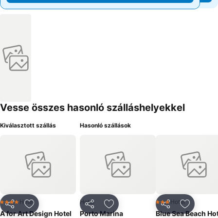
Vesse összes hasonló szálláshelyekkel
Kiválasztott szállás
Hasonló szállások
Hotel
Hotel
Hotel
4 Kategória
3 Kategória
Megosztás
Hozzáadás a kedvencekhez
Megosztás
Hozzáadás a kedvencekhez
Megosztás
Hozzáad
A for Art Design Hotel
Porto Marina
Blue Sea Beach Hot