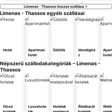
Limenas - Thassos összes szállása
Limenas - Thassos egyéb szállásai
Hotel
Apartman
Üdülők
Vendéghá
Apar
hotel
z
hotel
Népszerű szállodakategóriák – Limenas -
Thassos
Olcsó
Luxushote
Hotelek
Állatbarát
Well
hotelek
lek
medencév
hotelek
otele