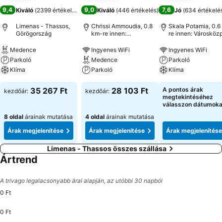
9,4
9,0
7,6
Kiváló
(
2399 értékelés
)
Kiváló
(
446 értékelés
)
Jó
(
634 értékelé
Limenas - Thassos,
Chrissi Ammoudia, 0.8
Skala Potamia, 0.6
Görögország
km-re innen:
re innen: Városköz
Városközpont
Medence
Ingyenes WiFi
Ingyenes WiFi
Parkoló
Medence
Parkoló
Klíma
Parkoló
Klíma
35 267 Ft
28 103 Ft
A pontos árak
kezdőár:
kezdőár:
megtekintéséhez
válasszon dátumoka
8 oldal
árainak mutatása
4 oldal
árainak mutatása
Árak megjelenítése
Árak megjelenítése
Árak megjelenítése
Limenas - Thassos összes szállása
Ártrend
A trivago legalacsonyabb árai alapján, az utóbbi 30 napból
0 Ft
0 Ft