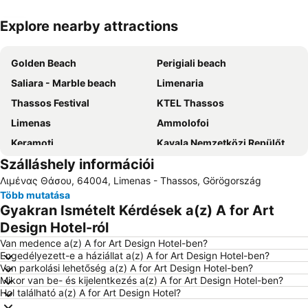
Explore nearby attractions
Nagy méretű térkép
Golden Beach
Perigiali beach
Saliara - Marble beach
Limenaria
Thassos Festival
KTEL Thassos
Limenas
Ammolofoi
Keramoti
Kavala Nemzetközi Repülőtér Megas Alexandros
Szálláshely információi
Aliki
Port of Kavala
Λιμένας Θάσου, 64004, Limenas - Thassos, Görögország
Több mutatása
Gyakran Ismételt Kérdések a(z) A for Art
Design Hotel-ról
Van medence a(z) A for Art Design Hotel-ben?
Engedélyezett-e a háziállat a(z) A for Art Design Hotel-ben?
Van parkolási lehetőség a(z) A for Art Design Hotel-ben?
Mikor van be- és kijelentkezés a(z) A for Art Design Hotel-ben?
Hol található a(z) A for Art Design Hotel?