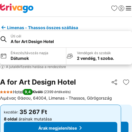
Kedvencek
Bejelen
Me
Limenas - Thassos összes szállása
Úti cél
A for Art Design Hotel
Érkezés/távozás napja
Vendégek és szobák
Dátumok
2 vendég, 1 szoba.
A jutalékfizetés hatása a rendezésre
A for Art Design Hotel
Megosztá
Ho
Hotel
9,4
Kiváló
(
2399 értékelés
)
4 Kategória
Λιμένας Θάσου, 64004, Limenas - Thassos, Görögország
35 267 Ft
35 267 Ft
kezdőár:
kezdőár:
8 oldal
árainak mutatása
8 oldal
árainak mutatása
Árak megjelenítése
Árak megjelenítése