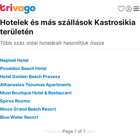
Kedvencek
Bejelen
Me
Hotelek és más szállások Kastrosikia
területén
Több száz oldal hotelárait hasonlítjuk össze
Nepheli Hotel
Poseidon Beach Hotel
Hotel Golden Beach Preveza
Athanasios Tsoumas Apartments
Must Boutique Hotel & Restaurant
Spiros Rooms
Ninos Grand Beach Resort
Blue Water Resort
Previous
Page 1 of 1
Next