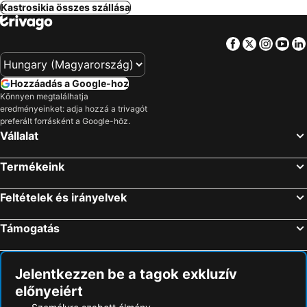
Kastrosikia összes szállása
Facebook
Twitter
Insta
Yo
Hozzáadás a Google-hoz
Könnyen megtalálhatja
eredményeinket: adja hozzá a trivagót
preferált forrásként a Google-höz.
Vállalat
Termékeink
Feltételek és irányelvek
Támogatás
Jelentkezzen be a tagok exkluzív
előnyeiért