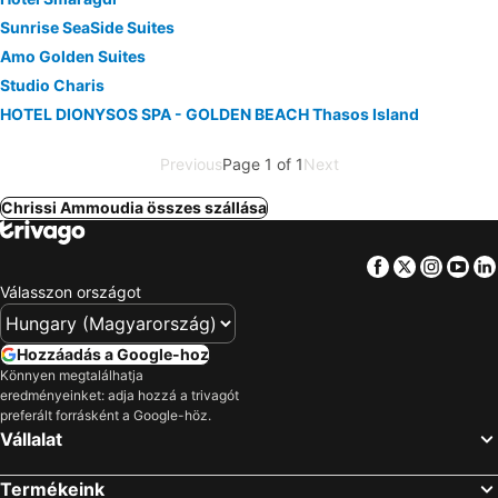
Sunrise SeaSide Suites
Amo Golden Suites
Studio Charis
HOTEL DIONYSOS SPA - GOLDEN BEACH Thasos Island
Previous
Page 1 of 1
Next
Chrissi Ammoudia összes szállása
Facebook
Twitter
Insta
Yo
Válasszon országot
Hozzáadás a Google-hoz
Könnyen megtalálhatja
eredményeinket: adja hozzá a trivagót
preferált forrásként a Google-höz.
Vállalat
Termékeink