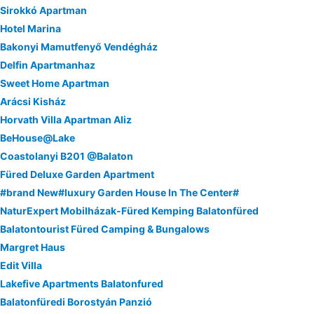
Sirokkó Apartman
Hotel Marina
Bakonyi Mamutfenyő Vendégház
Delfin Apartmanhaz
Sweet Home Apartman
Arácsi Kisház
Horvath Villa Apartman Aliz
BeHouse@Lake
Coastolanyi B201 @Balaton
Füred Deluxe Garden Apartment
#brand New#luxury Garden House In The Center#
NaturExpert Mobilházak-Füred Kemping Balatonfüred
Balatontourist Füred Camping & Bungalows
Margret Haus
Edit Villa
Lakefive Apartments Balatonfured
Balatonfüredi Borostyán Panzió