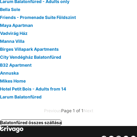
Larum Balatonfüred - Adults only
Bella Sole
Friends - Promenade Suite Földszint
Maya Apartman
Vadvirág Ház
Manna Villa
Birges Villapark Apartments
City Vendégház Balatonfüred
B32 Apartment
Annuska
Mikes Home
Hotel Petit Bois - Adults from 14
Larum Balatonfüred
Previous
Page 1 of 1
Next
Balatonfüred összes szállása