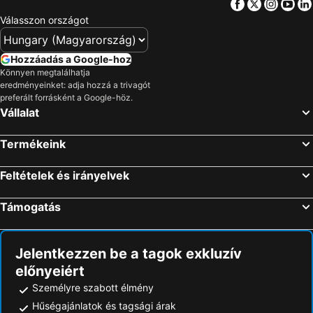
Facebook
Twitter
Insta
Yo
Válasszon országot
Hozzáadás a Google-hoz
Könnyen megtalálhatja
eredményeinket: adja hozzá a trivagót
preferált forrásként a Google-höz.
Vállalat
Termékeink
Feltételek és irányelvek
Támogatás
Jelentkezzen be a tagok exkluzív
előnyeiért
Személyre szabott élmény
Hűségajánlatok és tagsági árak