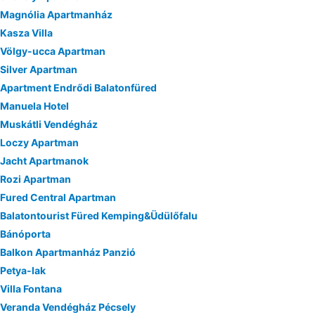
Magnólia Apartmanház
Kasza Villa
Völgy-ucca Apartman
Silver Apartman
Apartment Endrődi Balatonfüred
Manuela Hotel
Muskátli Vendégház
Loczy Apartman
Jacht Apartmanok
Rozi Apartman
Fured Central Apartman
Balatontourist Füred Kemping&Üdülőfalu
Bánóporta
Balkon Apartmanház Panzió
Petya-lak
Villa Fontana
Veranda Vendégház Pécsely