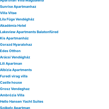
Apartman Villa Magdalena
Sunrise Apartmanhaz
Villa Vitae
Lila Füge Vendégház
Akadémia Hotel
Lakeview Apartments Balatonfüred
Kis Apartmanház
Gorazd Nyaralohaz
Edes Otthon
Arácsi Vendégház
Lili Apartman
Albízia Apartments
Furedi virag villa
Castle house
Grosz Vendeghaz
Ambrózia Villa
Hello Hansen Yacht Suites
Székely Apartman