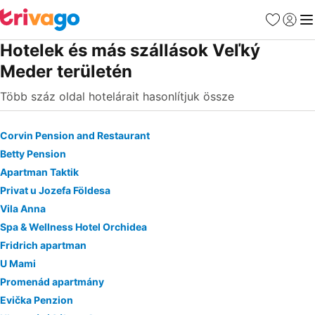
Kedvencek
Bejelen
Me
Hotelek és más szállások Veľký
Meder területén
Több száz oldal hotelárait hasonlítjuk össze
Corvin Pension and Restaurant
Betty Pension
Apartman Taktik
Privat u Jozefa Földesa
Vila Anna
Spa & Wellness Hotel Orchidea
Fridrich apartman
U Mami
Promenád apartmány
Evička Penzion