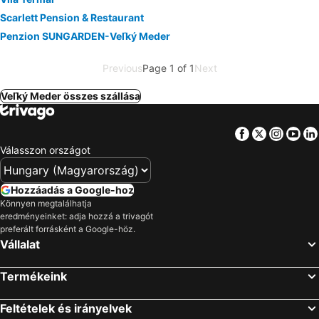
Scarlett Pension & Restaurant
Penzion SUNGARDEN-Veľký Meder
Previous
Page 1 of 1
Next
Veľký Meder összes szállása
Facebook
Twitter
Insta
Yo
Válasszon országot
Hozzáadás a Google-hoz
Könnyen megtalálhatja
eredményeinket: adja hozzá a trivagót
preferált forrásként a Google-höz.
Vállalat
Termékeink
Feltételek és irányelvek