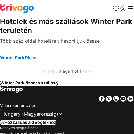
Kedvencek
Bejelen
Me
Hotelek és más szállások Winter Park
területén
Több száz oldal hotelárait hasonlítjuk össze
Winter Park Place
Previous
Page 1 of 1
Next
Winter Park összes szállása
Facebook
Twitter
Insta
Yo
Válasszon országot
Hozzáadás a Google-hoz
Könnyen megtalálhatja
eredményeinket: adja hozzá a trivagót