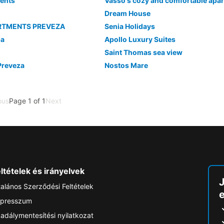
ents
Vasso's cozy and comfortable apa
Dream House
ARTMENTS PREVEZA
Senia Holidays
pa
Apollo Luxury Suites
Saint Thomas sea view
Preveza
Nostos Mare
ous
Page 1 of 1
Next
ltételek és irányelvek
talános Szerződési Feltételek
e
presszum
adálymentesítési nyilatkozat