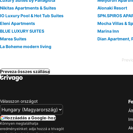
Luxury Suites by Panagiota
Melydron Apartm
Nikitas Apartments & Suites
Alonaki Resort
IO Luxury Pool & Hot Tub Suites
SPN.SPIROS AP
Eleni Apartments
Mocha Villas & S
BLUE LUXURY SUITES
Marina Inn
Marea Suites
Dian Apartment, 
La Boheme modern living
Previ
Preveza összes szállása
Válasszon országot
Fe
Ál
Hozzáadás a Google-hoz
Im
Könnyen megtalálhatja
Ak
eredményeinket: adja hozzá a trivagót