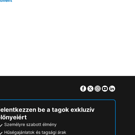
rtment
Facebook
Twitter
Instagram
Youtube
Linkedin
Jelentkezzen be a tagok exkluzív
lőnyeiért
Személyre szabott élmény
Hűségajánlatok és tagsági árak