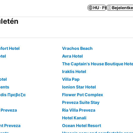
HU · Ft
Bejelentk
ületén
fort Hotel
Vrachos Beach
tel
Avra Hotel
The Captain's House Boutique Hote
Iraklis Hotel
otel
Villa Pap
ments
Ionion Star Hotel
idis Πρεβεζα
Flower Pot Complex
Preveza Suite Stay
 Preveza
Ria Villa Preveza
Hotel Kanali
nt Preveza
Ocean Hotel Resort