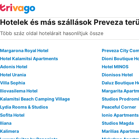
Hotelek és más szállások Preveza ter
Több száz oldal hotelárait hasonlítjuk össze
Margarona Royal Hotel
Preveza City Com
Hotel Kalamitsi Apartments
Dioni Boutique Ho
Adonis Hotel
Hotel MINOS
Hotel Urania
Dionisos Hotel
Villa Sophia
Daluz Boutique H
Iliovasilema Hotel
Margarita Apart
Kalamitsi Beach Camping Village
Studios Prodrom
Lydia Rooms & Studios
Peaceful Corner
Sofita Hotel
Ionio Apartments
Iliana
Studios Magda
Kalimera
Marilias Apartme