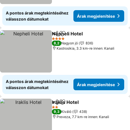
A pontos árak megtekintéséhez
Árak megjelenítése
válasszon dátumokat
Nepheli Hotel
Megosztás
Hozzáadás a kedvencekhez
4 Kategória
8,2
Nagyon jó
836
Kastrosikia, 3.3 km-re innen: Kanali
A pontos árak megtekintéséhez
Árak megjelenítése
válasszon dátumokat
Iraklis Hotel
Megosztás
Hozzáadás a kedvencekhez
2 Kategória
9,3
Kiváló
438
Preveza, 7.7 km-re innen: Kanali