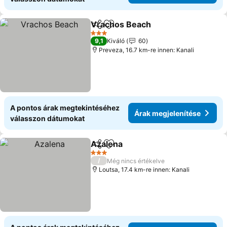
Vrachos Beach
Megosztás
Hozzáadás a kedvencekhez
3 Kategória
9,1
Kiváló
60
Preveza, 16.7 km-re innen: Kanali
A pontos árak megtekintéséhez
Árak megjelenítése
válasszon dátumokat
Azalena
Megosztás
Hozzáadás a kedvencekhez
3 Kategória
/
Még nincs értékelve
Loutsa, 17.4 km-re innen: Kanali