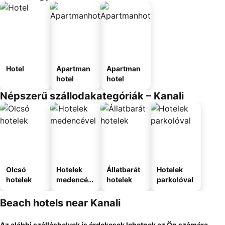
Hotel
Apartman
Apartman
hotel
hotel
Népszerű szállodakategóriák – Kanali
Olcsó
Hotelek
Állatbarát
Hotelek
hotelek
medencév
hotelek
parkolóval
el
Beach hotels near Kanali
Az alábbi szálláshelyek is érdekesek lehetnek az Ön számára...