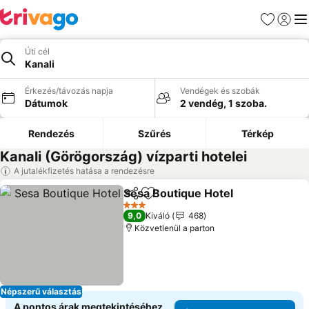
Kedvencek
Bejelen
Me
Úti cél
Kanali
Érkezés/távozás napja
Vendégek és szobák
Dátumok
2 vendég, 1 szoba.
Rendezés
Szűrés
Térkép
Kanali (Görögország) vízparti hotelei
A jutalékfizetés hatása a rendezésre
Sesa Boutique Hotel
Megosztás
Hozzáadás a kedvencekhez
3 Kategória
9,0
Kiváló
468
Közvetlenül a parton
Népszerű választás
A pontos árak megtekintéséhez