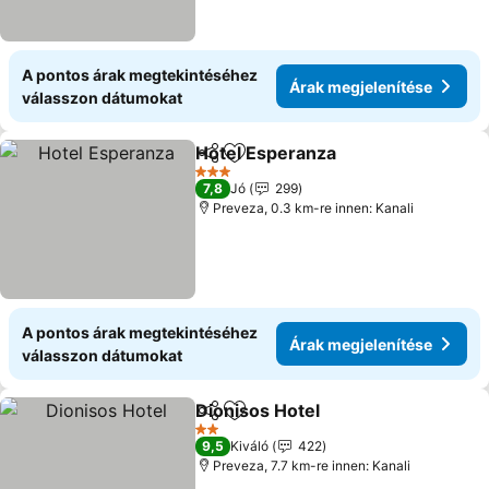
A pontos árak megtekintéséhez
Árak megjelenítése
válasszon dátumokat
Hotel Esperanza
Megosztás
Hozzáadás a kedvencekhez
3 Kategória
7,8
Jó
299
Preveza, 0.3 km-re innen: Kanali
A pontos árak megtekintéséhez
Árak megjelenítése
válasszon dátumokat
Dionisos Hotel
Megosztás
Hozzáadás a kedvencekhez
2 Kategória
9,5
Kiváló
422
Preveza, 7.7 km-re innen: Kanali