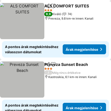
ALS COMFORT SUITES
Megosztás
Hozzáadás a kedvencekhez
3 Kategória
9,9
Kiváló
74
Preveza, 9.8 km-re innen: Kanali
A pontos árak megtekintéséhez
Árak megjelenítése
válasszon dátumokat
Preveza Sunset Beach
Megosztás
Hozzáadás a kedvencekhez
3 Kategória
/
Még nincs értékelve
Kastrosikia, 6.1 km-re innen: Kanali
A pontos árak megtekintéséhez
Árak megjelenítése
válasszon dátumokat