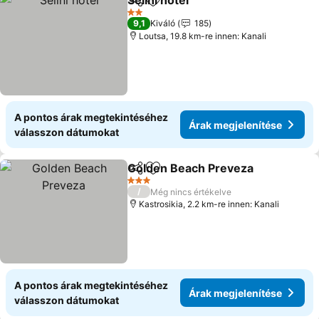
Selini hotel
Megosztás
Hozzáadás a kedvencekhez
2 Kategória
9,1
Kiváló
185
Loutsa, 19.8 km-re innen: Kanali
A pontos árak megtekintéséhez
Árak megjelenítése
válasszon dátumokat
Golden Beach Preveza
Megosztás
Hozzáadás a kedvencekhez
3 Kategória
/
Még nincs értékelve
Kastrosikia, 2.2 km-re innen: Kanali
A pontos árak megtekintéséhez
Árak megjelenítése
válasszon dátumokat