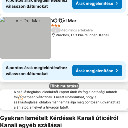
A pontos árak megtekintéséhez
Árak megjelenítése
válasszon dátumokat
V - Del Mar
Megosztás
Hozzáadás a kedvencekhez
3 Kategória
/
Még nincs értékelve
Vrachos, 17.3 km-re innen: Kanali
A pontos árak megtekintéséhez
Árak megjelenítése
válasszon dátumokat
Több mutatása
A szállásfoglalási oldalaktól kapott árak és foglalhatósági adatok
folyamatosan változnak. Emiatt előfordulhat, hogy a
szállásfoglalási oldalon már nem találja meg pontosan ugyanazt az
ajánlatot, amelyet a trivagón látott.
Gyakran Ismételt Kérdések Kanali úticélról
Kanali egyéb szállásai