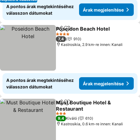
A pontos árak megtekintéséhez
Árak megjelenítése
válasszon dátumokat
Poseidon Beach Hotel
Megosztás
Hozzáadás a kedvencekhez
4 Kategória
7,4
910
Kastrosikia, 2.9 km-re innen: Kanali
A pontos árak megtekintéséhez
Árak megjelenítése
válasszon dátumokat
Must Boutique Hotel &
Megosztás
Hozzáadás a kedvencekhez
Restaurant
3 Kategória
9,4
Kiváló
610
Kastrosikia, 0.6 km-re innen: Kanali