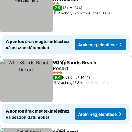
2 Kategória
7,5
Jó
244
Vrachos, 17.3 km-re innen: Kanali
A pontos árak megtekintéséhez
Árak megjelenítése
válasszon dátumokat
WhiteSands Beach
Megosztás
Hozzáadás a kedvencekhez
Resort
3 Kategória
9,4
Kiváló
1441
Vrachos, 17.3 km-re innen: Kanali
A pontos árak megtekintéséhez
Árak megjelenítése
válasszon dátumokat