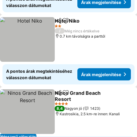
Árak megjelenítése
válasszon dátumokat
Hotel Niko
Megosztás
Hozzáadás a kedvencekhez
2 Kategória
/
Még nincs értékelve
0.7 km távolságra a parttól
A pontos árak megtekintéséhez
Árak megjelenítése
válasszon dátumokat
Ninos Grand Beach
Megosztás
Hozzáadás a kedvencekhez
Resort
4 Kategória
8,4
Nagyon jó
1423
Kastrosikia, 2.5 km-re innen: Kanali
Népszerű választás