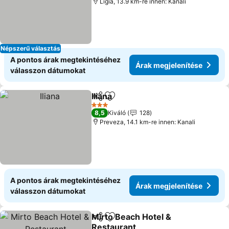
Ligia, 13.9 km-re innen: Kanali
Népszerű választás
A pontos árak megtekintéséhez
Árak megjelenítése
válasszon dátumokat
Iliana
Megosztás
Hozzáadás a kedvencekhez
3 Kategória
8,5
Kiváló
128
Preveza, 14.1 km-re innen: Kanali
A pontos árak megtekintéséhez
Árak megjelenítése
válasszon dátumokat
Mirto Beach Hotel &
Megosztás
Hozzáadás a kedvencekhez
Restaurant