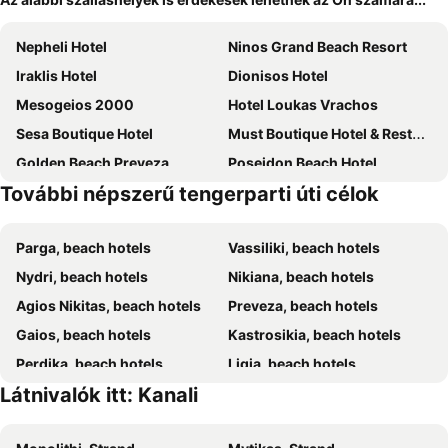
Nepheli Hotel
Ninos Grand Beach Resort
Iraklis Hotel
Dionisos Hotel
Mesogeios 2000
Hotel Loukas Vrachos
Sesa Boutique Hotel
Must Boutique Hotel & Restaurant
Golden Beach Preveza
Poseidon Beach Hotel
További népszerű tengerparti úti célok
Iliana
Vrachos Beach
Mirto Beach Hotel & Restaurant
Parga, beach hotels
Vassiliki, beach hotels
Nydri, beach hotels
Nikiana, beach hotels
Agios Nikitas, beach hotels
Preveza, beach hotels
Gaios, beach hotels
Kastrosikia, beach hotels
Perdika, beach hotels
Ligia, beach hotels
Látnivalók itt: Kanali
Lefkas, beach hotels
Mikros Gialos, beach hotels
Geni, beach hotels
Vrachos, beach hotels