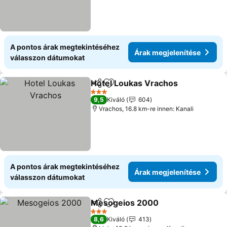
A pontos árak megtekintéséhez
Árak megjelenítése
válasszon dátumokat
Hotel Loukas Vrachos
Megosztás
Hozzáadás a kedvencekhez
3 Kategória
9,5
Kiváló
604
Vrachos, 16.8 km-re innen: Kanali
A pontos árak megtekintéséhez
Árak megjelenítése
válasszon dátumokat
Mesogeios 2000
Megosztás
Hozzáadás a kedvencekhez
3 Kategória
8,6
Kiváló
413