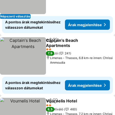
Népszerű választás
A pontos árak megtekintéséhez
Árak megjelenítése
válasszon dátumokat
Captain's Beach
Megosztás
Hozzáadás a kedvencekhez
Apartments
Árak megjelenítése
2 Kategória
7,9
Jó
241
Limenas - Thassos, 6.8 km-re innen: Chrissi
Ammoudia
A pontos árak megtekintéséhez
Árak megjelenítése
válasszon dátumokat
Vournelis Hotel
Megosztás
Hozzáadás a kedvencekhez
Árak megje
2 Kategória
8,5
Kiváló
460
Limenas - Thassos, 7.2 km-re innen: Chrissi