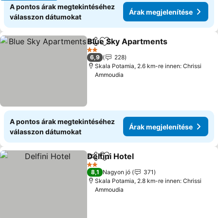
A pontos árak megtekintéséhez
Árak megjelenítése
válasszon dátumokat
Blue Sky Apartments
Megosztás
Hozzáadás a kedvencekhez
Árak 
2 Kategória
6,9
228
Skala Potamia, 2.6 km-re innen: Chrissi
Ammoudia
A pontos árak megtekintéséhez
Árak megjelenítése
válasszon dátumokat
Delfini Hotel
Megosztás
Hozzáadás a kedvencekhez
Árak megjelen
2 Kategória
8,1
Nagyon jó
371
Skala Potamia, 2.8 km-re innen: Chrissi
Ammoudia