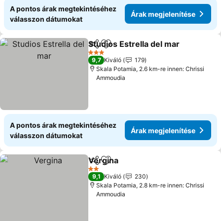
A pontos árak megtekintéséhez
Árak megjelenítése
válasszon dátumokat
Studios Estrella del mar
Megosztás
Hozzáadás a kedvencekhez
Ár
3 Kategória
9,7
Kiváló
179
Skala Potamia, 2.6 km-re innen: Chrissi
Ammoudia
A pontos árak megtekintéséhez
Árak megjelenítése
válasszon dátumokat
Vergina
Megosztás
Hozzáadás a kedvencekhez
Árak megjelenítése
2 Kategória
9,1
Kiváló
230
Skala Potamia, 2.8 km-re innen: Chrissi
Ammoudia