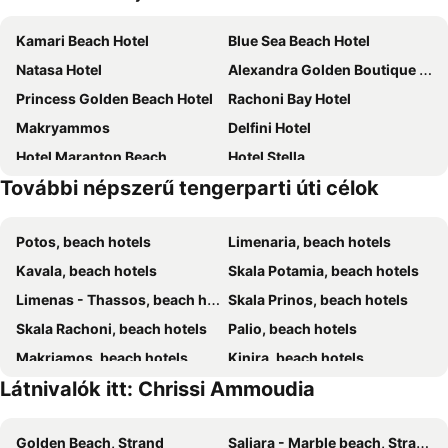
Kamari Beach Hotel
Blue Sea Beach Hotel
Natasa Hotel
Alexandra Golden Boutique Hotel - Adults Only
Princess Golden Beach Hotel
Rachoni Bay Hotel
Makryammos
Delfini Hotel
Hotel Maranton Beach
Hotel Stella
További népszerű tengerparti úti célok
Markos Studios
Blue Sky Apartments
Blue Bay Beach Hotel
Kallisti Hotel
Potos, beach hotels
Limenaria, beach hotels
Vlachogiannis Hotel
Atrium Hotel Thassos
Kavala, beach hotels
Skala Potamia, beach hotels
Alexandra Elegance Bridging Generations
Kamelia & Semeli Hotel
Limenas - Thassos, beach hotels
Skala Prinos, beach hotels
Hotel Asterias
Hotel Sylvia
Skala Rachoni, beach hotels
Palio, beach hotels
Thassos Imperial Resort
Villa Giotis
Makriamos, beach hotels
Kinira, beach hotels
Hotel Papageorgiou
Mare Monte Small Boutique Hotel
Látnivalók itt: Chrissi Ammoudia
Keramoti, beach hotels
Fanari, beach hotels
Thalassies
Achillion Hotel
Nea Iraklitsa, beach hotels
Eleftheroupolis, beach hotels
Agali
Hotel Anna
Golden Beach, Strand
Saliara - Marble beach, Strand
Nea Peramos, beach hotels
Skala Sotiros, beach hotels
Vathi Cove Luxury Resort & Spa
Ostria Hotel