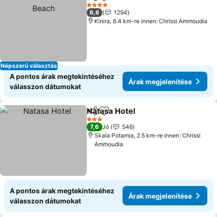
Megosztás
Hozzáadás a kedvencekhez
Ára
4 Kategória
6,6
1294
Kinira, 6.4 km-re innen: Chrissi Ammoudia
Népszerű választás
A pontos árak megtekintéséhez
Árak megjelenítése
válasszon dátumokat
Natasa Hotel
Megosztás
Hozzáadás a kedvencekhez
Árak megjelen
3 Kategória
7,6
Jó
546
Skala Potamia, 2.5 km-re innen: Chrissi
Ammoudia
A pontos árak megtekintéséhez
Árak megjelenítése
válasszon dátumokat