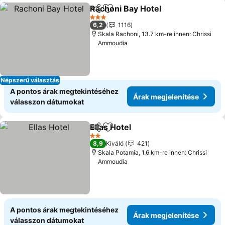
Rachoni Bay Hotel
Megosztás
Hozzáadás a kedvencekhez
Árak me
3 Kategória
6,2
1116
Skala Rachoni, 13.7 km-re innen: Chrissi
Ammoudia
Népszerű választás
A pontos árak megtekintéséhez
Árak megjelenítése
válasszon dátumokat
Ellas Hotel
Megosztás
Hozzáadás a kedvencekhez
Árak megjelenít
2 Kategória
8,9
Kiváló
421
Skala Potamia, 1.6 km-re innen: Chrissi
Ammoudia
A pontos árak megtekintéséhez
Árak megjelenítése
válasszon dátumokat