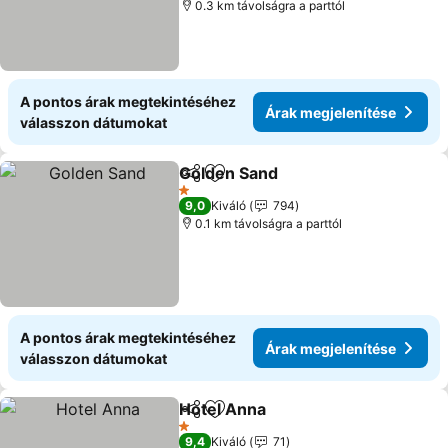
0.3 km távolságra a parttól
A pontos árak megtekintéséhez
Árak megjelenítése
válasszon dátumokat
Golden Sand
Megosztás
Hozzáadás a kedvencekhez
Árak megjelen
1 Kategória
9,0
Kiváló
794
0.1 km távolságra a parttól
A pontos árak megtekintéséhez
Árak megjelenítése
válasszon dátumokat
Hotel Anna
Megosztás
Hozzáadás a kedvencekhez
Árak megjelení
1 Kategória
9,4
Kiváló
71