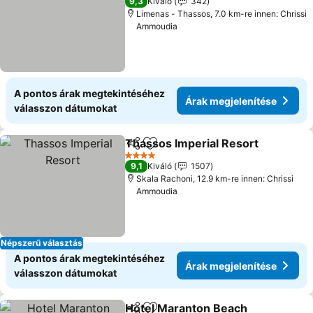
9,3
Kiváló
342
Limenas - Thassos, 7.0 km-re innen: Chrissi
Ammoudia
A pontos árak megtekintéséhez
Árak megjelenítése
válasszon dátumokat
Thassos Imperial Resort
Megosztás
Hozzáadás a kedvencekhez
Á
4 Kategória
9,1
Kiváló
1507
Skala Rachoni, 12.9 km-re innen: Chrissi
Ammoudia
Népszerű választás
A pontos árak megtekintéséhez
Árak megjelenítése
válasszon dátumokat
Hotel Maranton Beach