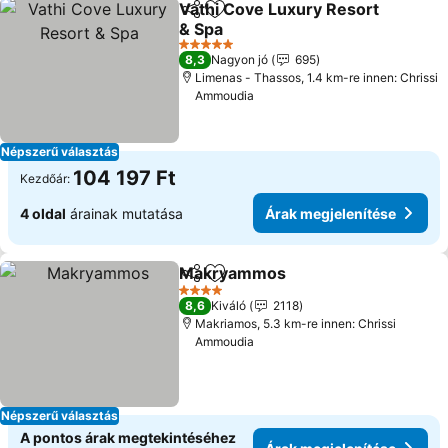
Vathi Cove Luxury Resort
Megosztás
Hozzáadás a kedvencekhez
& Spa
Árak megjelenítése
5 Kategória
8,3
Nagyon jó
695
Limenas - Thassos, 1.4 km-re innen: Chrissi
Ammoudia
Népszerű választás
104 197 Ft
Kezdőár:
4 oldal
árainak mutatása
Árak megjelenítése
Makryammos
Megosztás
Hozzáadás a kedvencekhez
Árak megjele
4 Kategória
8,6
Kiváló
2118
Makriamos, 5.3 km-re innen: Chrissi
Ammoudia
Népszerű választás
A pontos árak megtekintéséhez