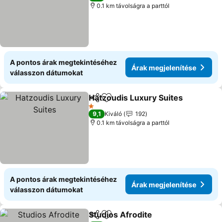
0.1 km távolságra a parttól
A pontos árak megtekintéséhez
Árak megjelenítése
válasszon dátumokat
Hatzoudis Luxury Suites
Megosztás
Hozzáadás a kedvencekhez
Á
1 Kategória
9,1
Kiváló
192
0.1 km távolságra a parttól
A pontos árak megtekintéséhez
Árak megjelenítése
válasszon dátumokat
Studios Afrodite
Megosztás
Hozzáadás a kedvencekhez
Árak megj