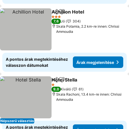
Achillion Hotel
Megosztás
Hozzáadás a kedvencekhez
Árak megjel
3 Kategória
7,6
Jó
304
Skala Potamia, 2.2 km-re innen: Chrissi
Ammoudia
A pontos árak megtekintéséhez
Árak megjelenítése
válasszon dátumokat
Hotel Stella
Megosztás
Hozzáadás a kedvencekhez
Árak megjelení
1 Kategória
9,0
Kiváló
61
Skala Rachoni, 13.4 km-re innen: Chrissi
Ammoudia
Népszerű választás
A pontos árak megtekintéséhez