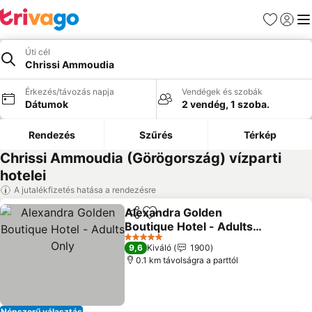
Kedvencek
Bejelen
Me
Úti cél
Chrissi Ammoudia
Érkezés/távozás napja
Vendégek és szobák
Dátumok
2 vendég, 1 szoba.
Rendezés
Szűrés
Térkép
Chrissi Ammoudia (Görögország) vízparti
hotelei
A jutalékfizetés hatása a rendezésre
Alexandra Golden
Megosztás
Hozzáadás a kedvencekhez
Boutique Hotel - Adults
Only
Árak megjelenítése
5 Kategória
9,6
Kiváló
1900
0.1 km távolságra a parttól
Népszerű választás