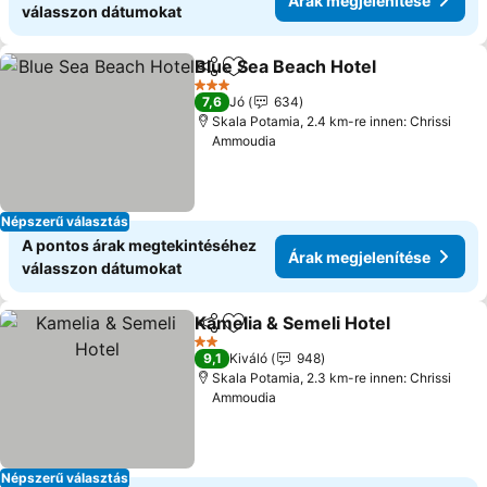
Árak megjelenítése
válasszon dátumokat
Blue Sea Beach Hotel
Megosztás
Hozzáadás a kedvencekhez
Árak
3 Kategória
7,6
Jó
634
Skala Potamia, 2.4 km-re innen: Chrissi
Ammoudia
Népszerű választás
A pontos árak megtekintéséhez
Árak megjelenítése
válasszon dátumokat
Kamelia & Semeli Hotel
Megosztás
Hozzáadás a kedvencekhez
Ára
2 Kategória
9,1
Kiváló
948
Skala Potamia, 2.3 km-re innen: Chrissi
Ammoudia
Népszerű választás