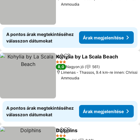
Ammoudia
A pontos árak megtekintéséhez
Árak megjelenítése
válasszon dátumokat
Kohylia by La Scala Beach
Megosztás
Hozzáadás a kedvencekhez
3 Kategória
8,0
Nagyon jó
561
Limenas - Thassos, 9.4 km-re innen: Chrissi
Ammoudia
A pontos árak megtekintéséhez
Árak megjelenítése
válasszon dátumokat
Dolphins
Megosztás
Hozzáadás a kedvencekhez
Árak megjelenítés
3 Kategória