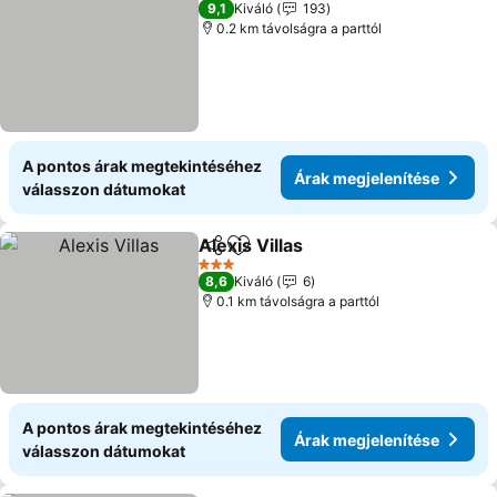
9,1
Kiváló
193
0.2 km távolságra a parttól
A pontos árak megtekintéséhez
Árak megjelenítése
válasszon dátumokat
Alexis Villas
Megosztás
Hozzáadás a kedvencekhez
Árak megjelen
3 Kategória
8,6
Kiváló
6
0.1 km távolságra a parttól
A pontos árak megtekintéséhez
Árak megjelenítése
válasszon dátumokat