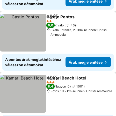
Árak megjelenítése
válasszon dátumokat
Castle Pontos
Megosztás
Hozzáadás a kedvencekhez
Árak megjele
2 Kategória
9,0
Kiváló
469
Skala Potamia, 2.9 km-re innen: Chrissi
Ammoudia
A pontos árak megtekintéséhez
Árak megjelenítése
válasszon dátumokat
Kamari Beach Hotel
Megosztás
Hozzáadás a kedvencekhez
Árak m
3 Kategória
8,4
Nagyon jó
1001
Potos, 19.2 km-re innen: Chrissi Ammoudia