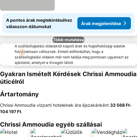
A pontos árak megtekintéséhez
Árak megjelenítése
válasszon dátumokat
Több mutatása
A szállásfoglalási oldalaktól kapott árak és foglalhatósági adatok
folyamatosan változnak. Emiatt előfordulhat, hogy a
szállásfoglalási oldalon már nem találja meg pontosan ugyanazt az
ajánlatot, amelyet a trivagón látott.
Gyakran Ismételt Kérdések Chrissi Ammoudia
úticélról
Ártartomány
Chrissi Ammoudia vízparti hoteleinek ára éjszakánként
‎33 568 Ft
–
104 197 Ft
.
Chrissi Ammoudia egyéb szállásai