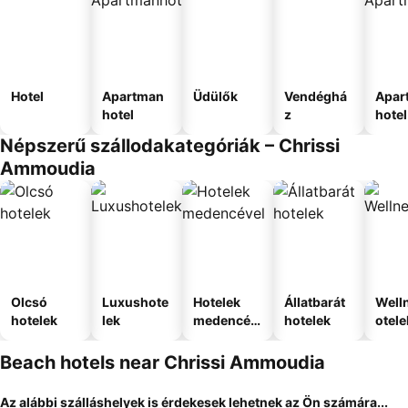
Hotel
Apartman
Üdülők
Vendéghá
Apar
hotel
z
hotel
Népszerű szállodakategóriák – Chrissi
Ammoudia
Olcsó
Luxushote
Hotelek
Állatbarát
Well
hotelek
lek
medencév
hotelek
otele
el
Beach hotels near Chrissi Ammoudia
Az alábbi szálláshelyek is érdekesek lehetnek az Ön számára...