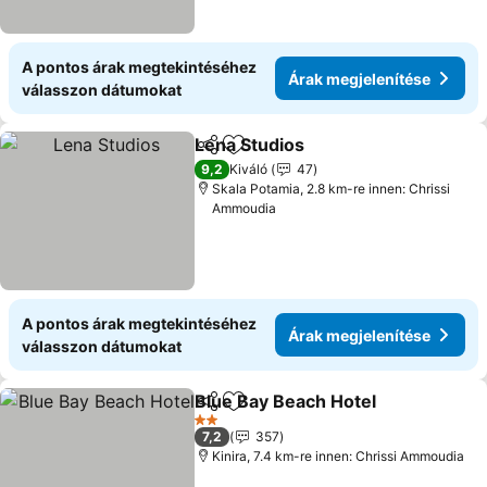
A pontos árak megtekintéséhez
Árak megjelenítése
válasszon dátumokat
Lena Studios
Megosztás
Hozzáadás a kedvencekhez
Árak megjelen
9,2
Kiváló
47
Skala Potamia, 2.8 km-re innen: Chrissi
Ammoudia
A pontos árak megtekintéséhez
Árak megjelenítése
válasszon dátumokat
Blue Bay Beach Hotel
Megosztás
Hozzáadás a kedvencekhez
Árak
2 Kategória
7,2
357
Kinira, 7.4 km-re innen: Chrissi Ammoudia