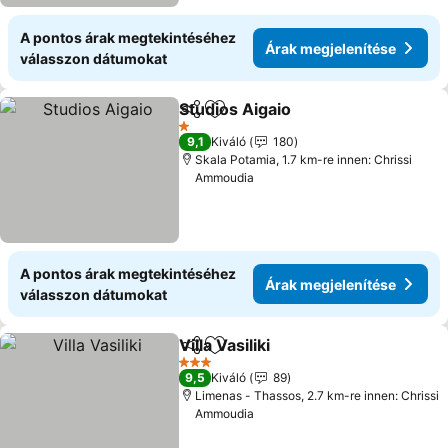
A pontos árak megtekintéséhez
Árak megjelenítése
válasszon dátumokat
Studios Aigaio
Megosztás
Hozzáadás a kedvencekhez
Árak megjel
1 Kategória
9,1
Kiváló
180
Skala Potamia, 1.7 km-re innen: Chrissi
Ammoudia
A pontos árak megtekintéséhez
Árak megjelenítése
válasszon dátumokat
Villa Vasiliki
Megosztás
Hozzáadás a kedvencekhez
Árak megjelení
3 Kategória
9,5
Kiváló
89
Limenas - Thassos, 2.7 km-re innen: Chrissi
Ammoudia