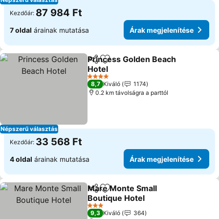
87 984 Ft
Kezdőár:
7 oldal
árainak mutatása
Árak megjelenítése
Princess Golden Beach
Megosztás
Hozzáadás a kedvencekhez
Hotel
Árak megjelenítése
4 Kategória
8,7
Kiváló
1174
0.2 km távolságra a parttól
Népszerű választás
33 568 Ft
Kezdőár:
4 oldal
árainak mutatása
Árak megjelenítése
Mare Monte Small
Megosztás
Hozzáadás a kedvencekhez
Boutique Hotel
Árak megjelenítése
3 Kategória
9,3
Kiváló
364