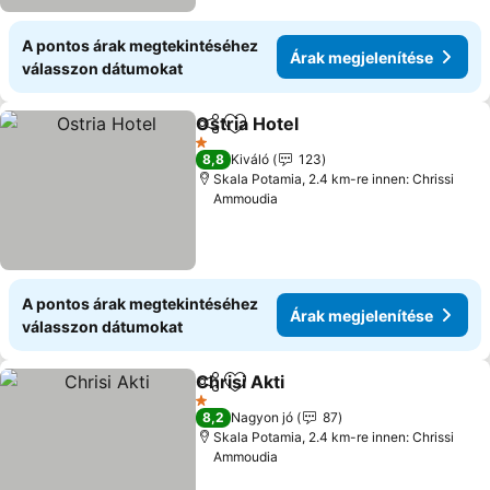
A pontos árak megtekintéséhez
Árak megjelenítése
válasszon dátumokat
Ostria Hotel
Megosztás
Hozzáadás a kedvencekhez
Árak megjelen
1 Kategória
8,8
Kiváló
123
Skala Potamia, 2.4 km-re innen: Chrissi
Ammoudia
A pontos árak megtekintéséhez
Árak megjelenítése
válasszon dátumokat
Chrisi Akti
Megosztás
Hozzáadás a kedvencekhez
Árak megjelenít
1 Kategória
8,2
Nagyon jó
87
Skala Potamia, 2.4 km-re innen: Chrissi
Ammoudia