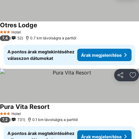
Otres Lodge
Hotel
3 Kategória
7,4
52
0.7 km távolságra a parttól
A pontos árak megtekintéséhez
Árak megjelenítése
válasszon dátumokat
Megosztá
Ho
Pura Vita Resort
Hotel
3 Kategória
7,2
731
0.1 km távolságra a parttól
A pontos árak megtekintéséhez
Árak megjelenítése