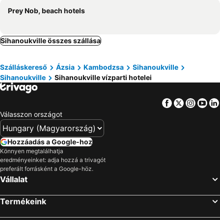
Prey Nob, beach hotels
Sihanoukville összes szállása
Szálláskereső
Ázsia
Kambodzsa
Sihanoukville
Sihanoukville
Sihanoukville vízparti hotelei
Facebook
Twitter
Insta
Yo
Válasszon országot
Hozzáadás a Google-hoz
Könnyen megtalálhatja
eredményeinket: adja hozzá a trivagót
preferált forrásként a Google-höz.
Vállalat
Termékeink