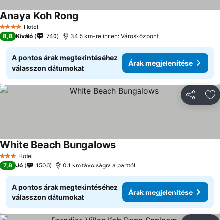
Anaya Koh Rong
Hotel
4 Kategória
8,8
Kiváló
740
34.5 km-re innen: Városközpont
A pontos árak megtekintéséhez
Árak megjelenítése
válasszon dátumokat
Megosztá
Ho
White Beach Bungalows
Hotel
3 Kategória
7,8
Jó
1506
0.1 km távolságra a parttól
A pontos árak megtekintéséhez
Árak megjelenítése
válasszon dátumokat