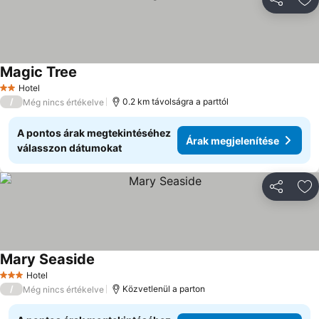
Megosztá
Ho
Magic Tree
Hotel
2 Kategória
/
0.2 km távolságra a parttól
Még nincs értékelve
A pontos árak megtekintéséhez
Árak megjelenítése
válasszon dátumokat
Megosztá
Ho
Mary Seaside
Hotel
3 Kategória
/
Közvetlenül a parton
Még nincs értékelve