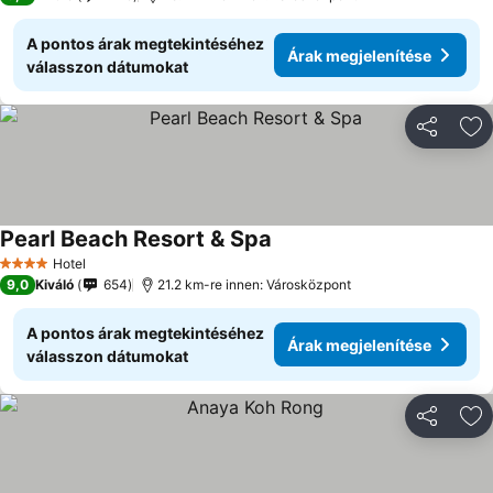
A pontos árak megtekintéséhez
Árak megjelenítése
válasszon dátumokat
Megosztá
Ho
Pearl Beach Resort & Spa
Hotel
4 Kategória
9,0
Kiváló
654
21.2 km-re innen: Városközpont
A pontos árak megtekintéséhez
Árak megjelenítése
válasszon dátumokat
Megosztá
Ho