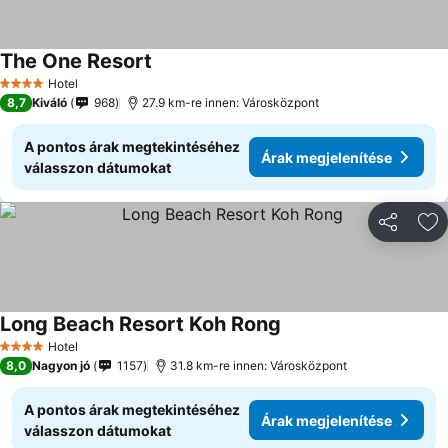
The One Resort
Hotel
4 Kategória
8,7
Kiváló
968
27.9 km-re innen: Városközpont
A pontos árak megtekintéséhez
Árak megjelenítése
válasszon dátumokat
Megosztá
Ho
Long Beach Resort Koh Rong
Hotel
4 Kategória
8,0
Nagyon jó
1157
31.8 km-re innen: Városközpont
A pontos árak megtekintéséhez
Árak megjelenítése
válasszon dátumokat