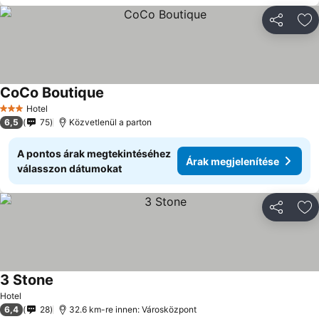
Megosztá
Ho
CoCo Boutique
Hotel
3 Kategória
6,5
75
Közvetlenül a parton
A pontos árak megtekintéséhez
Árak megjelenítése
válasszon dátumokat
Megosztá
Ho
3 Stone
Hotel
6,4
28
32.6 km-re innen: Városközpont