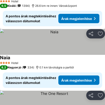
Hotel
4 Kategória
9,5
Kiváló
1394
26.6 km-re innen: Városközpont
A pontos árak megtekintéséhez
Árak megjelenítése
válasszon dátumokat
Megosztá
Ho
Naia
Hotel
4 Kategória
8,2
Nagyon jó
334
0.1 km távolságra a parttól
A pontos árak megtekintéséhez
Árak megjelenítése
válasszon dátumokat
Megosztá
Ho