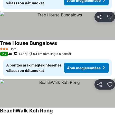
Árak megjelenítése
válasszon dátumokat
Megosztá
Ho
Tree House Bungalows
Hotel
3 Kategória
7,7
Jó
1436
0.1 km távolságra a parttól
A pontos árak megtekintéséhez
Árak megjelenítése
válasszon dátumokat
Megosztá
Ho
BeachWalk Koh Rong