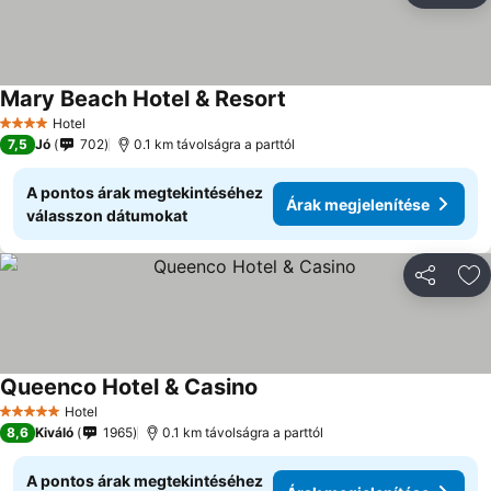
Mary Beach Hotel & Resort
Hotel
4 Kategória
7,5
Jó
702
0.1 km távolságra a parttól
A pontos árak megtekintéséhez
Árak megjelenítése
válasszon dátumokat
Megosztá
Ho
Queenco Hotel & Casino
Hotel
5 Kategória
8,6
Kiváló
1965
0.1 km távolságra a parttól
A pontos árak megtekintéséhez