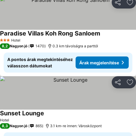
Megosztá
Ho
Paradise Villas Koh Rong Sanloem
Hotel
3 Kategória
8,2
Nagyon jó
1470
0.3 km távolságra a parttól
A pontos árak megtekintéséhez
Árak megjelenítése
válasszon dátumokat
Megosztá
Ho
Sunset Lounge
Hotel
8,3
Nagyon jó
865
3.1 km-re innen: Városközpont