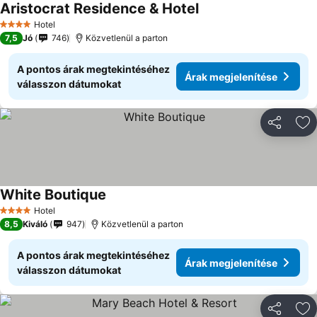
Aristocrat Residence & Hotel
Hotel
4 Kategória
7,5
Jó
746
Közvetlenül a parton
A pontos árak megtekintéséhez
Árak megjelenítése
válasszon dátumokat
Megosztá
Ho
White Boutique
Hotel
4 Kategória
8,5
Kiváló
947
Közvetlenül a parton
A pontos árak megtekintéséhez
Árak megjelenítése
válasszon dátumokat
Megosztá
Ho