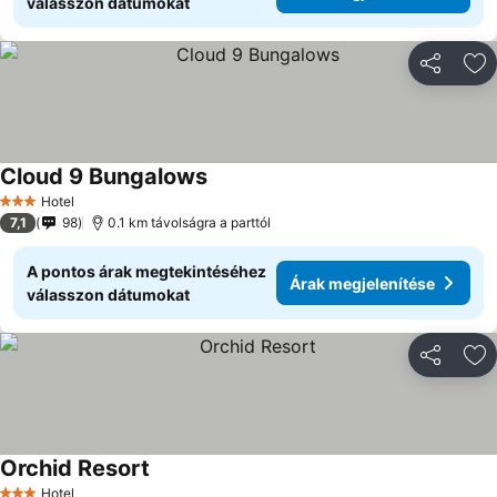
válasszon dátumokat
Megosztá
Ho
Cloud 9 Bungalows
Hotel
3 Kategória
7,1
98
0.1 km távolságra a parttól
A pontos árak megtekintéséhez
Árak megjelenítése
válasszon dátumokat
Megosztá
Ho
Orchid Resort
Hotel