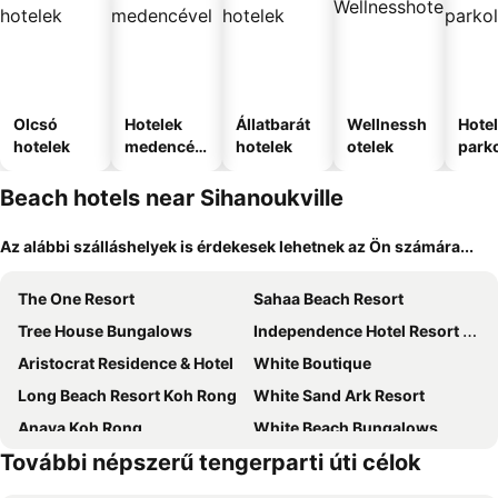
Olcsó
Hotelek
Állatbarát
Wellnessh
Hote
hotelek
medencév
hotelek
otelek
park
el
Beach hotels near Sihanoukville
Az alábbi szálláshelyek is érdekesek lehetnek az Ön számára...
The One Resort
Sahaa Beach Resort
Tree House Bungalows
Independence Hotel Resort & Spa
Aristocrat Residence & Hotel
White Boutique
Long Beach Resort Koh Rong
White Sand Ark Resort
Anaya Koh Rong
White Beach Bungalows
További népszerű tengerparti úti célok
Paradise Villas Koh Rong Sanloem
Sunset Lounge