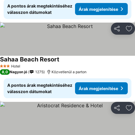
A pontos árak megtekintéséhez
Árak megjelenítése
válasszon dátumokat
Megosztá
Ho
Sahaa Beach Resort
Hotel
3 Kategória
8,0
Nagyon jó
1275
Közvetlenül a parton
A pontos árak megtekintéséhez
Árak megjelenítése
válasszon dátumokat
Megosztá
Ho