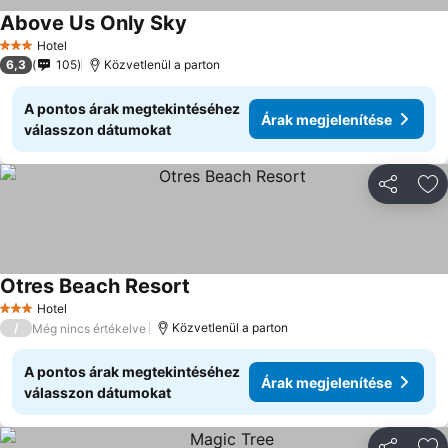
Above Us Only Sky
Hotel
3 Kategória
6,3
105
Közvetlenül a parton
A pontos árak megtekintéséhez
Árak megjelenítése
válasszon dátumokat
Megosztá
Ho
Otres Beach Resort
Hotel
3 Kategória
/
Közvetlenül a parton
Még nincs értékelve
A pontos árak megtekintéséhez
Árak megjelenítése
válasszon dátumokat