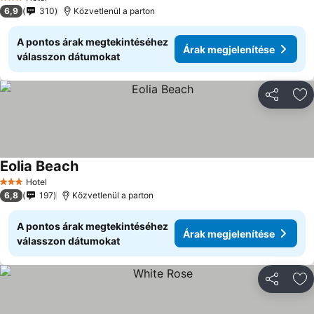
3 Kategória
6,9
310
Közvetlenül a parton
A pontos árak megtekintéséhez
Árak megjelenítése
válasszon dátumokat
Megosztá
Ho
Eolia Beach
Hotel
3 Kategória
6,8
197
Közvetlenül a parton
A pontos árak megtekintéséhez
Árak megjelenítése
válasszon dátumokat
Megosztá
Ho