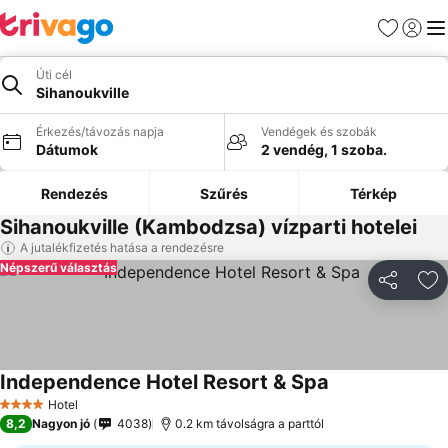
Kedvencek
Bejelen
Me
Úti cél
Sihanoukville
Érkezés/távozás napja
Vendégek és szobák
Dátumok
2 vendég, 1 szoba.
Rendezés
Szűrés
Térkép
Sihanoukville (Kambodzsa) vízparti hotelei
A jutalékfizetés hatása a rendezésre
Népszerű választás
Megosztá
Ho
Independence Hotel Resort & Spa
Hotel
4 Kategória
8,2
Nagyon jó
4038
0.2 km távolságra a parttól