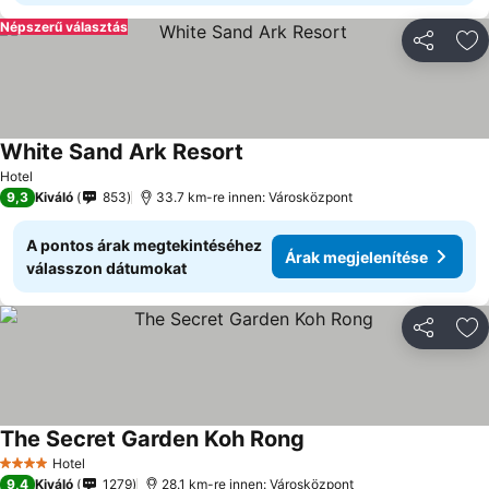
Népszerű választás
Megosztá
Ho
White Sand Ark Resort
Hotel
9,3
Kiváló
853
33.7 km-re innen: Városközpont
A pontos árak megtekintéséhez
Árak megjelenítése
válasszon dátumokat
Megosztá
Ho
The Secret Garden Koh Rong
Hotel
4 Kategória
9,4
Kiváló
1279
28.1 km-re innen: Városközpont