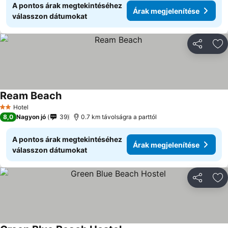
A pontos árak megtekintéséhez
Árak megjelenítése
válasszon dátumokat
Megosztá
Ho
Ream Beach
Hotel
2 Kategória
8,0
Nagyon jó
39
0.7 km távolságra a parttól
A pontos árak megtekintéséhez
Árak megjelenítése
válasszon dátumokat
Megosztá
Ho