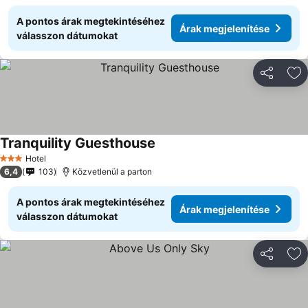
A pontos árak megtekintéséhez
Árak megjelenítése
válasszon dátumokat
Megosztá
Ho
Tranquility Guesthouse
Hotel
3 Kategória
6,4
103
Közvetlenül a parton
A pontos árak megtekintéséhez
Árak megjelenítése
válasszon dátumokat
Megosztá
Ho