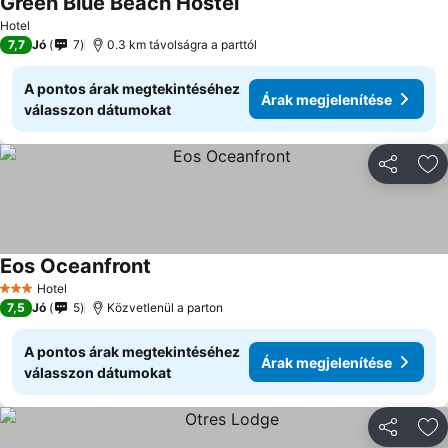
Green Blue Beach Hostel
Hotel
7,7
Jó
7
0.3 km távolságra a parttól
A pontos árak megtekintéséhez
Árak megjelenítése
válasszon dátumokat
Megosztá
Ho
Eos Oceanfront
Hotel
3 Kategória
7,5
Jó
5
Közvetlenül a parton
A pontos árak megtekintéséhez
Árak megjelenítése
válasszon dátumokat
Megosztá
Ho