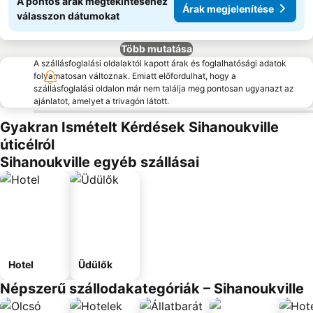
A pontos árak megtekintéséhez
Árak megjelenítése
válasszon dátumokat
Több mutatása
A szállásfoglalási oldalaktól kapott árak és foglalhatósági adatok
folyamatosan változnak. Emiatt előfordulhat, hogy a
szállásfoglalási oldalon már nem találja meg pontosan ugyanazt az
ajánlatot, amelyet a trivagón látott.
Gyakran Ismételt Kérdések Sihanoukville
úticélról
Sihanoukville egyéb szállásai
Hotel
Üdülők
Népszerű szállodakategóriák – Sihanoukville