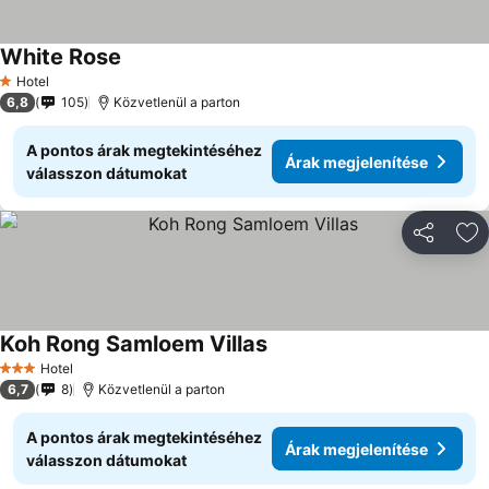
White Rose
Hotel
1 Kategória
6,8
105
Közvetlenül a parton
A pontos árak megtekintéséhez
Árak megjelenítése
válasszon dátumokat
Megosztá
Ho
Koh Rong Samloem Villas
Hotel
3 Kategória
6,7
8
Közvetlenül a parton
A pontos árak megtekintéséhez
Árak megjelenítése
válasszon dátumokat