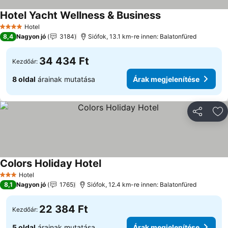
Hotel Yacht Wellness & Business
Árak megjeleníté
Hotel
4 Kategória
8,4
Nagyon jó
3184
Siófok, 13.1 km-re innen: Balatonfüred
34 434 Ft
Kezdőár:
8 oldal
árainak mutatása
Árak megjelenítése
Megosztá
Ho
Colors Holiday Hotel
Árak megjelenítése
Hotel
3 Kategória
8,1
Nagyon jó
1765
Siófok, 12.4 km-re innen: Balatonfüred
22 384 Ft
Kezdőár:
5 oldal
árainak mutatása
Árak megjelenítése