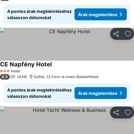
A pontos árak megtekintéséhez
Árak megjelenítése
válasszon dátumokat
Megosztá
Ho
CE Napfény Hotel
Árak megjelenítése
Hotel
3 Kategória
6,5
2436
Siófok, 13.5 km-re innen: Balatonfüred
A pontos árak megtekintéséhez
Árak megjelenítése
válasszon dátumokat
Megosztá
Ho