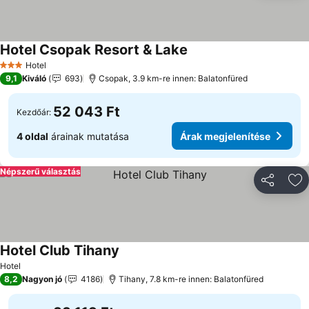
Hotel Csopak Resort & Lake
Árak megjelenítése
Hotel
3 Kategória
9,1
Kiváló
693
Csopak, 3.9 km-re innen: Balatonfüred
52 043 Ft
Kezdőár:
4 oldal
árainak mutatása
Árak megjelenítése
Népszerű választás
Megosztá
Ho
Hotel Club Tihany
Árak megjelenítése
Hotel
8,2
Nagyon jó
4186
Tihany, 7.8 km-re innen: Balatonfüred