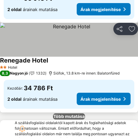
2 oldal
árainak mutatása
Árak megjelenítése
Megosztá
Ho
Renegade Hotel
Árak megjelenítése
Hotel
2 Kategória
8,3
Nagyon jó
1332
Siófok, 13.8 km-re innen: Balatonfüred
34 786 Ft
Kezdőár:
2 oldal
árainak mutatása
Árak megjelenítése
Több mutatása
A szállásfoglalási oldalaktól kapott árak és foglalhatósági adatok
folyamatosan változnak. Emiatt előfordulhat, hogy a
szállásfoglalási oldalon már nem találja meg pontosan ugyanazt az