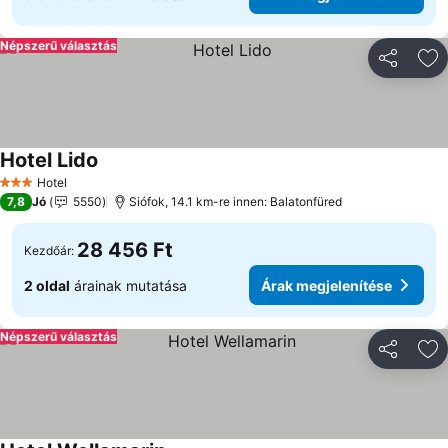
Népszerű választás
Megosztá
Ho
Hotel Lido
Árak megjelenítése
Hotel
3 Kategória
7,8
Jó
5550
Siófok, 14.1 km-re innen: Balatonfüred
28 456 Ft
Kezdőár:
2 oldal
árainak mutatása
Árak megjelenítése
Népszerű választás
Megosztá
Ho