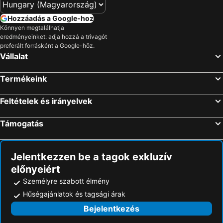
Nereus Park Hotel
Villa My Lake
LUA Resort - Adults only
Haus Martha
Hozzáadás a Google-hoz
Könnyen megtalálhatja
Sophies Guesthouse
Balatonfői Yacht Club
eredményeinket: adja hozzá a trivagót
preferált forrásként a Google-höz.
Flamingo
Füred
Vállalat
Hotel Három Hattyú
Hotel Radio Inn
Hotel Molo
Termékeink
Feltételek és irányelvek
Támogatás
Jelentkezzen be a tagok exkluzív
előnyeiért
Személyre szabott élmény
Hűségajánlatok és tagsági árak
Bejelentkezés