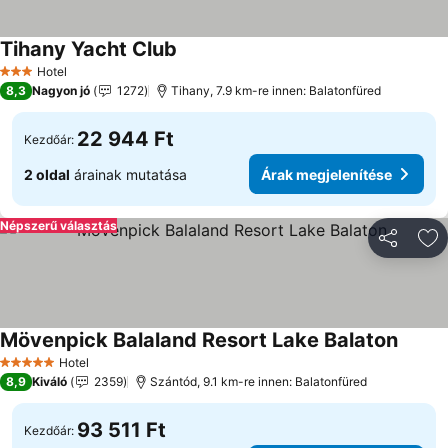
Tihany Yacht Club
Árak megjelenítése
Hotel
3 Kategória
8,3
Nagyon jó
1272
Tihany, 7.9 km-re innen: Balatonfüred
22 944 Ft
Kezdőár:
2 oldal
árainak mutatása
Árak megjelenítése
Népszerű választás
Megosztá
Ho
Mövenpick Balaland Resort Lake Balaton
Árak m
Hotel
5 Kategória
8,9
Kiváló
2359
Szántód, 9.1 km-re innen: Balatonfüred
93 511 Ft
Kezdőár: