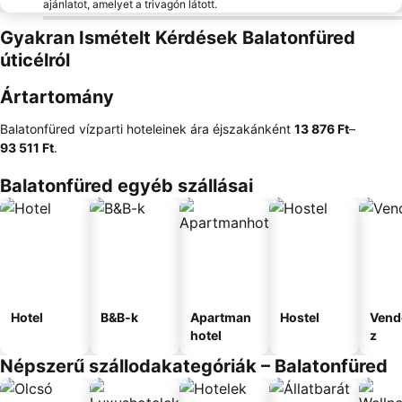
ajánlatot, amelyet a trivagón látott.
Gyakran Ismételt Kérdések Balatonfüred
úticélról
Ártartomány
Balatonfüred vízparti hoteleinek ára éjszakánként
‎13 876 Ft
–
93 511 Ft
.
Balatonfüred egyéb szállásai
Hotel
B&B-k
Apartman
Hostel
Vend
hotel
z
Népszerű szállodakategóriák – Balatonfüred