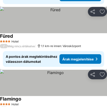
Megosztá
Ho
Füred
Árak megjelenítése
Hotel
4 Kategória
/
1.1 km-re innen: Városközpont
Még nincs értékelve
A pontos árak megtekintéséhez
Árak megjelenítése
válasszon dátumokat
Megosztá
Ho
Flamingo
Árak megjelenítése
Hotel
4 Kategória