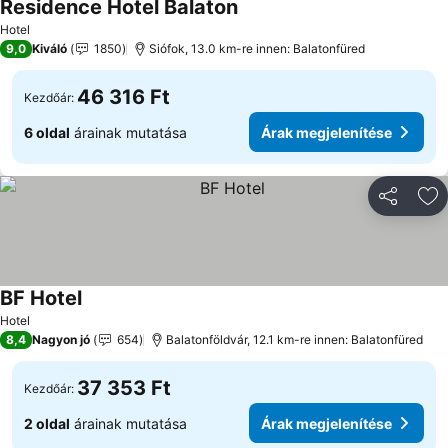
Residence Hotel Balaton
Árak megjelenítése
Hotel
9,0
Kiváló
1850
Siófok, 13.0 km-re innen: Balatonfüred
46 316 Ft
Kezdőár:
6 oldal
árainak mutatása
Árak megjelenítése
Megosztá
Ho
BF Hotel
Árak megjelenítése
Hotel
8,4
Nagyon jó
654
Balatonföldvár, 12.1 km-re innen: Balatonfüred
37 353 Ft
Kezdőár:
2 oldal
árainak mutatása
Árak megjelenítése