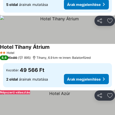
5 oldal
árainak mutatása
Árak megjelenítése
Megosztá
Ho
Hotel Tihany Átrium
Árak megjelenítése
Hotel
2 Kategória
8,6
Kiváló
895
Tihany, 6.9 km-re innen: Balatonfüred
49 566 Ft
Kezdőár:
2 oldal
árainak mutatása
Árak megjelenítése
Népszerű választás
Megosztá
Ho