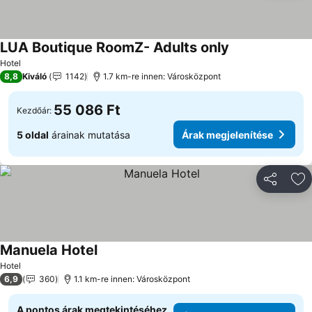
LUA Boutique RoomZ- Adults only
Árak megjelenít
Hotel
8,8
Kiváló
1142
1.7 km-re innen: Városközpont
55 086 Ft
Kezdőár:
5 oldal
árainak mutatása
Árak megjelenítése
Megosztá
Ho
Manuela Hotel
Árak megjelenítése
Hotel
6,9
360
1.1 km-re innen: Városközpont
A pontos árak megtekintéséhez