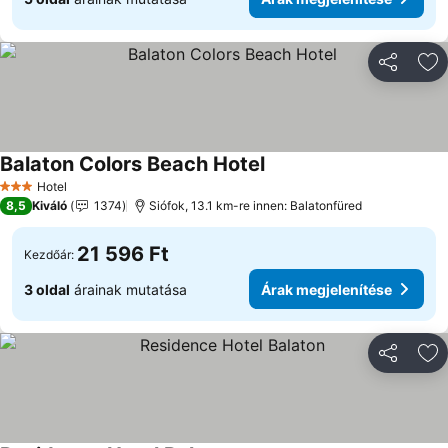
Megosztá
Ho
Balaton Colors Beach Hotel
Árak megjelenítése
Hotel
3 Kategória
8,5
Kiváló
1374
Siófok, 13.1 km-re innen: Balatonfüred
21 596 Ft
Kezdőár:
3 oldal
árainak mutatása
Árak megjelenítése
Megosztá
Ho