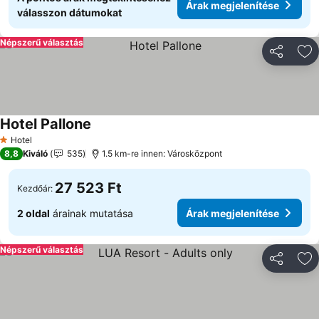
Árak megjelenítése
válasszon dátumokat
Népszerű választás
Megosztá
Ho
Hotel Pallone
Árak megjelenítése
Hotel
1 Kategória
8,8
Kiváló
535
1.5 km-re innen: Városközpont
27 523 Ft
Kezdőár:
2 oldal
árainak mutatása
Árak megjelenítése
Népszerű választás
Megosztá
Ho