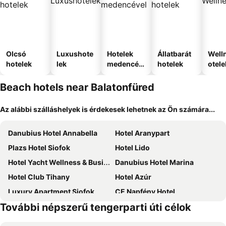
Olcsó
Luxushote
Hotelek
Állatbarát
Well
hotelek
lek
medencév
hotelek
otele
el
Beach hotels near Balatonfüred
Az alábbi szálláshelyek is érdekesek lehetnek az Ön számára...
Danubius Hotel Annabella
Hotel Aranypart
Plazs Hotel Siofok
Hotel Lido
Hotel Yacht Wellness & Business
Danubius Hotel Marina
Hotel Club Tihany
Hotel Azúr
Luxury Apartment Siofok
CE Napfény Hotel
További népszerű tengerparti úti célok
Hunguest Hotel Bál Resort
Krisztina Pension
Mövenpick Balaland Resort Lake Balaton
Natura ex. Fortuna