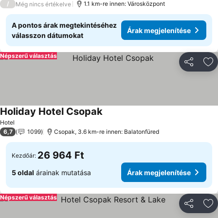
/
1.1 km-re innen: Városközpont
Még nincs értékelve
A pontos árak megtekintéséhez
Árak megjelenítése
válasszon dátumokat
Népszerű választás
Megosztá
Ho
Holiday Hotel Csopak
Árak megjelenítése
Hotel
6,7
1099
Csopak, 3.6 km-re innen: Balatonfüred
26 964 Ft
Kezdőár:
5 oldal
árainak mutatása
Árak megjelenítése
Népszerű választás
Megosztá
Ho