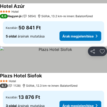
Hotel Azúr
Árak megjelenítése
Hotel
4 Kategória
8,0
Nagyon jó
5654
Siófok, 13.2 km-re innen: Balatonfüred
50 841 Ft
Kezdőár:
5 oldal
árainak mutatása
Árak megjelenítése
Megosztá
Ho
Plazs Hotel Siofok
Árak megjelenítése
Hotel
3 Kategória
6,7
1128
Siófok, 12.3 km-re innen: Balatonfüred
13 876 Ft
Kezdőár:
3 oldal
árainak mutatása
Árak megjelenítése