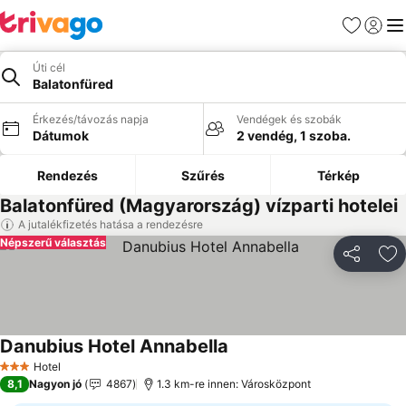
Kedvencek
Bejelen
Me
Úti cél
Balatonfüred
Érkezés/távozás napja
Vendégek és szobák
Dátumok
2 vendég, 1 szoba.
Rendezés
Szűrés
Térkép
Balatonfüred (Magyarország) vízparti hotelei
A jutalékfizetés hatása a rendezésre
Népszerű választás
Megosztá
Ho
Danubius Hotel Annabella
Árak megjelenítése
Hotel
3 Kategória
8,1
Nagyon jó
4867
1.3 km-re innen: Városközpont