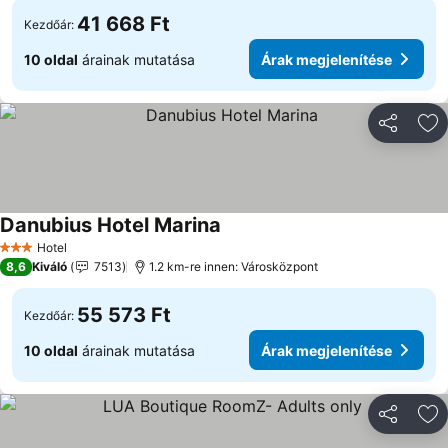
41 668 Ft
Kezdőár:
10 oldal
árainak mutatása
Árak megjelenítése
Megosztá
Ho
Danubius Hotel Marina
Árak megjelenítése
Hotel
3 Kategória
8,6
Kiváló
7513
1.2 km-re innen: Városközpont
55 573 Ft
Kezdőár:
10 oldal
árainak mutatása
Árak megjelenítése
Megosztá
Ho