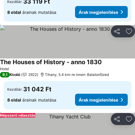
33 119 Ft
Kezdőár:
8 oldal
árainak mutatása
Árak megjelenítése
Megosztá
Ho
The Houses of History - anno 1830
Árak megjelen
Hotel
9,1
Kiváló
2922
Tihany, 5.4 km-re innen: Balatonfüred
31 042 Ft
Kezdőár:
8 oldal
árainak mutatása
Árak megjelenítése
Népszerű választás
Megosztá
Ho