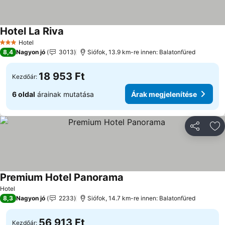
Hotel La Riva
Árak megjelenítése
Hotel
3 Kategória
8,4
Nagyon jó
3013
Siófok, 13.9 km-re innen: Balatonfüred
18 953 Ft
Kezdőár:
6 oldal
árainak mutatása
Árak megjelenítése
Megosztá
Ho
Premium Hotel Panorama
Árak megjelenítése
Hotel
8,3
Nagyon jó
2233
Siófok, 14.7 km-re innen: Balatonfüred
56 913 Ft
Kezdőár: