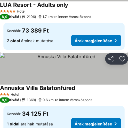
LUA Resort - Adults only
Árak megjelenítése
Hotel
5 Kategória
8,9
Kiváló
2106
1.7 km-re innen: Városközpont
73 389 Ft
Kezdőár:
2 oldal
árainak mutatása
Árak megjelenítése
Megosztá
Ho
Annuska Villa Balatonfüred
Árak megjelenítése
Hotel
3 Kategória
8,9
Kiváló
1369
0.6 km-re innen: Városközpont
34 125 Ft
Kezdőár:
1 oldal
árainak mutatása
Árak megjelenítése