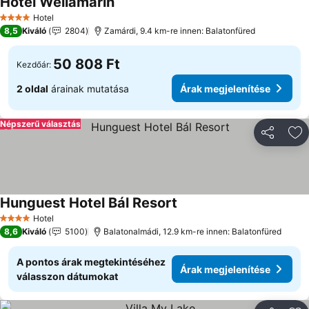
Hotel Wellamarin
Árak megjelenítése
Hotel
4 Kategória
8,5
Kiváló
2804
Zamárdi, 9.4 km-re innen: Balatonfüred
50 808 Ft
Kezdőár:
2 oldal
árainak mutatása
Árak megjelenítése
Népszerű választás
Megosztá
Ho
Hunguest Hotel Bál Resort
Árak megjelenítése
Hotel
4 Kategória
8,6
Kiváló
5100
Balatonalmádi, 12.9 km-re innen: Balatonfüred
A pontos árak megtekintéséhez
Árak megjelenítése
válasszon dátumokat