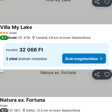
Megosztá
Ho
Villa My Lake
Árak megjelenítése
Hotel
3 Kategória
8,7
Kiváló
478
Zamárdi, 9.8 km-re innen: Balatonfüred
32 066 Ft
Kezdőár:
2 oldal
árainak mutatása
Árak megjelenítése
Megosztá
Ho
Natura ex. Fortuna
Árak megjelenítése
Hotel
6,7
587
Siófok, 13.0 km-re innen: Balatonfüred