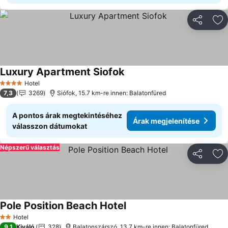
Megosztá
Ho
Luxury Apartment Siofok
Árak megjelenítése
Hotel
4 Kategória
7,3
3269
Siófok, 15.7 km-re innen: Balatonfüred
A pontos árak megtekintéséhez
Árak megjelenítése
válasszon dátumokat
Népszerű választás
Megosztá
Ho
Pole Position Beach Hotel
Árak megjelenítése
Hotel
2 Kategória
9,1
Kiváló
328
Balatonszárszó, 13.7 km-re innen: Balatonfüred