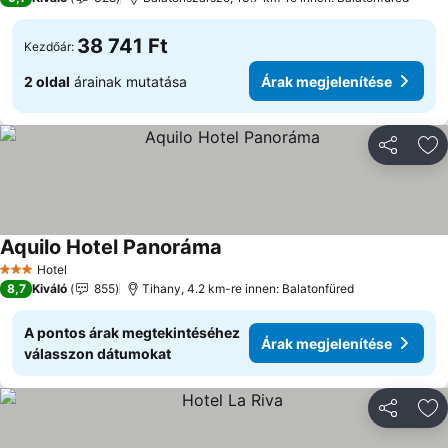
38 741 Ft
Kezdőár:
2 oldal
árainak mutatása
Árak megjelenítése
Megosztá
Ho
Aquilo Hotel Panoráma
Árak megjelenítése
Hotel
3 Kategória
8,7
Kiváló
855
Tihany, 4.2 km-re innen: Balatonfüred
A pontos árak megtekintéséhez
Árak megjelenítése
válasszon dátumokat
Megosztá
Ho