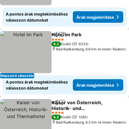
A pontos árak megtekintéséhez
Árak megjelenítése
válasszon dátumokat
Hotel im Park
Megosztás
Hozzáadás a kedvencekhez
4 Kategória
9,2
Kiváló
6332
Bad Radkersburg, 6.6 km-re innen: Radenci
Népszerű választás
A pontos árak megtekintéséhez
Árak megjelenítése
válasszon dátumokat
Kaiser von Österreich,
Megosztás
Hozzáadás a kedvencekhez
Historik- und
Thermalhotel
4 Kategória
8,5
Kiváló
1081
Bad Radkersburg, 6.3 km-re innen: Radenci