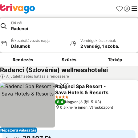
Kedvencek
Bejelen
Me
Úti cél
Radenci
Érkezés/távozás napja
Vendégek és szobák
Dátumok
2 vendég, 1 szoba.
Rendezés
Szűrés
Térkép
Radenci (Szlovénia) wellnesshotelei
A jutalékfizetés hatása a rendezésre
Radenci Spa Resort -
Megosztás
Hozzáadás a kedvencekhez
Sava Hotels & Resorts
4 Kategória
8,4
Nagyon jó
5103
0.5 km-re innen: Városközpont
Népszerű választás