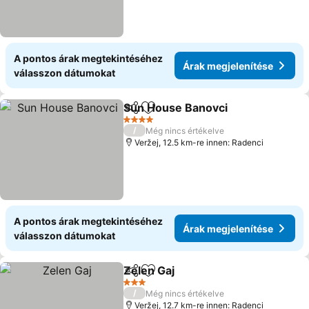
A pontos árak megtekintéséhez
Árak megjelenítése
válasszon dátumokat
Sun House Banovci
Megosztás
Hozzáadás a kedvencekhez
4 Kategória
/
Még nincs értékelve
Veržej, 12.5 km-re innen: Radenci
A pontos árak megtekintéséhez
Árak megjelenítése
válasszon dátumokat
Zelen Gaj
Megosztás
Hozzáadás a kedvencekhez
3 Kategória
/
Még nincs értékelve
Veržej, 12.7 km-re innen: Radenci