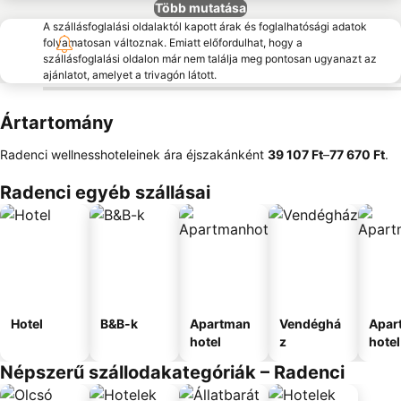
Több mutatása
A szállásfoglalási oldalaktól kapott árak és foglalhatósági adatok
folyamatosan változnak. Emiatt előfordulhat, hogy a
szállásfoglalási oldalon már nem találja meg pontosan ugyanazt az
ajánlatot, amelyet a trivagón látott.
Ártartomány
Radenci wellnesshoteleinek ára éjszakánként
‎39 107 Ft
–
‎77 670 Ft
.
Radenci egyéb szállásai
Hotel
B&B-k
Apartman
Vendéghá
Apar
hotel
z
hotel
Népszerű szállodakategóriák – Radenci