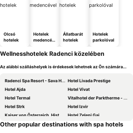
Olcsó
Hotelek
Állatbarát
Hotelek
hotelek
medencév
hotelek
parkolóval
el
Wellnesshotelek Radenci közelében
Az alábbi szálláshelyek is érdekesek lehetnek az Ön számára...
Radenci Spa Resort - Sava Hotels & Resorts
Hotel Livada Prestige
Hotel Ajda
Hotel Vivat
Hotel Termal
Vitalhotel der Parktherme - inkl Thermeneintritt & Sauna
Hotel Strk
Hotel Izvir
Kaiser von Österreich, Historik- und Thermalhotel
Hotel Zeleni Gaj
Other popular destinations with spa hotels
Hotel im Park
Fontana
Radkersburger Hof
Sun House Banovci