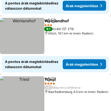
A pontos árak megtekintéséhez
Árak megjelenítése
válasszon dátumokat
Weinlandhof
Megosztás
Hozzáadás a kedvencekhez
3 Kategória
9,1
Kiváló
279
Klöch, 16.1 km-re innen: Radenci
A pontos árak megtekintéséhez
Árak megjelenítése
válasszon dátumokat
Triest
Megosztás
Hozzáadás a kedvencekhez
4 Kategória
/
Még nincs értékelve
Bad Radkersburg, 6.5 km-re innen: Radenci