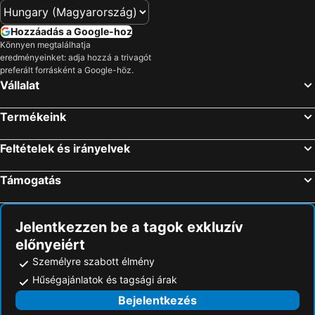
Battyánd, spa hotels
Klöch, spa hotels
Gabersdorf, spa hotels
Őriszentpéter, spa hotels
Hozzáadás a Google-hoz
Könnyen megtalálhatja
Kukmér, spa hotels
Arnfels, spa hotels
eredményeinket: adja hozzá a trivagót
Straß in Steiermark, spa hotels
Mureck, spa hotels
preferált forrásként a Google-höz.
Vállalat
Unterlamm, spa hotels
Großklein, spa hotels
Hoče-Slivnica, spa hotels
Badafalva, spa hotels
Termékeink
Glanz an der Weinstraße, spa hotels
Straden, spa hotels
Feltételek és irányelvek
Támogatás
Jelentkezzen be a tagok exkluzív
előnyeiért
Személyre szabott élmény
Hűségajánlatok és tagsági árak
Bejelentkezés