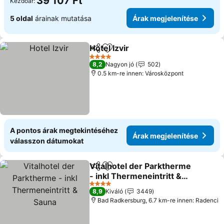
39 107 Ft
Kezdőár:
5 oldal
árainak mutatása
Árak megjelenítése
Hotel Izvir
Megosztás
Hozzáadás a kedvencekhez
4 Kategória
8,2
Nagyon jó
502
0.5 km-re innen: Városközpont
A pontos árak megtekintéséhez
Árak megjelenítése
válasszon dátumokat
Vitalhotel der Parktherme
Megosztás
Hozzáadás a kedvencekhez
- inkl Thermeneintritt &
Sauna
4 Kategória
8,9
Kiváló
3449
Bad Radkersburg, 6.7 km-re innen: Radenci