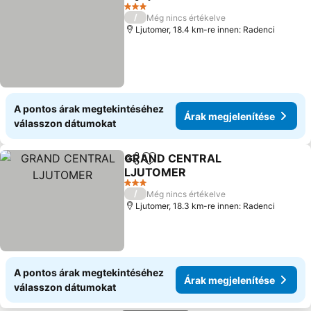
Megosztás
Hozzáadás a kedvencekhez
3 Kategória
/
Még nincs értékelve
Ljutomer, 18.4 km-re innen: Radenci
A pontos árak megtekintéséhez
Árak megjelenítése
válasszon dátumokat
GRAND CENTRAL
Megosztás
Hozzáadás a kedvencekhez
LJUTOMER
3 Kategória
/
Még nincs értékelve
Ljutomer, 18.3 km-re innen: Radenci
A pontos árak megtekintéséhez
Árak megjelenítése
válasszon dátumokat