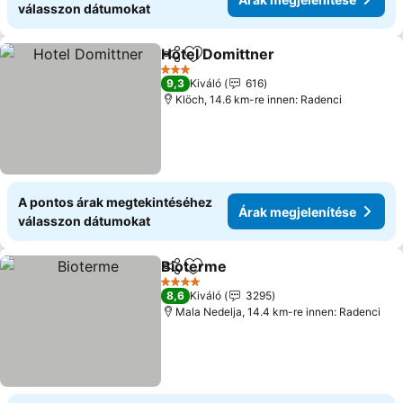
válasszon dátumokat
Hotel Domittner
Megosztás
Hozzáadás a kedvencekhez
3 Kategória
9,3
Kiváló
616
Klöch, 14.6 km-re innen: Radenci
A pontos árak megtekintéséhez
Árak megjelenítése
válasszon dátumokat
Bioterme
Megosztás
Hozzáadás a kedvencekhez
4 Kategória
8,6
Kiváló
3295
Mala Nedelja, 14.4 km-re innen: Radenci