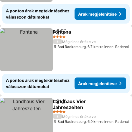
A pontos árak megtekintéséhez
Árak megjelenítése
válasszon dátumokat
Fontana
Megosztás
Hozzáadás a kedvencekhez
4 Kategória
/
Még nincs értékelve
Bad Radkersburg, 6.7 km-re innen: Radenci
A pontos árak megtekintéséhez
Árak megjelenítése
válasszon dátumokat
Landhaus Vier
Megosztás
Hozzáadás a kedvencekhez
Jahreszeiten
4 Kategória
/
Még nincs értékelve
Bad Radkersburg, 6.9 km-re innen: Radenci