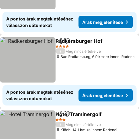
A pontos árak megtekintéséhez
Árak megjelenítése
válasszon dátumokat
Radkersburger Hof
Megosztás
Hozzáadás a kedvencekhez
4 Kategória
/
Még nincs értékelve
Bad Radkersburg, 6.9 km-re innen: Radenci
A pontos árak megtekintéséhez
Árak megjelenítése
válasszon dátumokat
Hotel Traminergolf
Megosztás
Hozzáadás a kedvencekhez
3 Kategória
/
Még nincs értékelve
Klöch, 14.1 km-re innen: Radenci