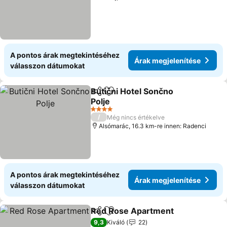
A pontos árak megtekintéséhez
Árak megjelenítése
válasszon dátumokat
Butični Hotel Sončno
Megosztás
Hozzáadás a kedvencekhez
Polje
4 Kategória
/
Még nincs értékelve
Alsómarác, 16.3 km-re innen: Radenci
A pontos árak megtekintéséhez
Árak megjelenítése
válasszon dátumokat
Red Rose Apartment
Megosztás
Hozzáadás a kedvencekhez
9,3
Kiváló
22