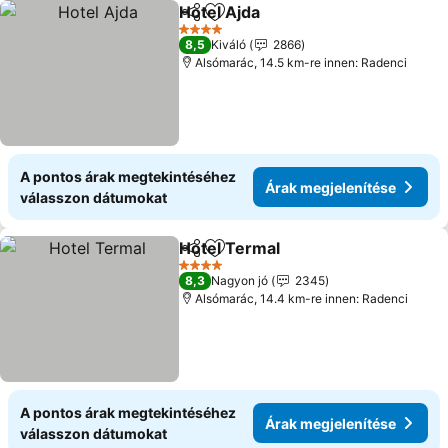
Hotel Ajda
Megosztás
Hozzáadás a kedvencekhez
4 Kategória
8,5
Kiváló
2866
Alsómarác, 14.5 km-re innen: Radenci
A pontos árak megtekintéséhez
Árak megjelenítése
válasszon dátumokat
Hotel Termal
Megosztás
Hozzáadás a kedvencekhez
4 Kategória
8,3
Nagyon jó
2345
Alsómarác, 14.4 km-re innen: Radenci
A pontos árak megtekintéséhez
Árak megjelenítése
válasszon dátumokat