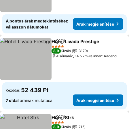
A pontos árak megtekintéséhez
Árak megjelenítése
válasszon dátumokat
Hotel Livada Prestige
Megosztás
Hozzáadás a kedvencekhez
4 Kategória
8,9
Kiváló
3179
Alsómarác, 14.5 km-re innen: Radenci
52 439 Ft
Kezdőár:
7 oldal
árainak mutatása
Árak megjelenítése
Hotel Strk
Megosztás
Hozzáadás a kedvencekhez
4 Kategória
8,9
Kiváló
715