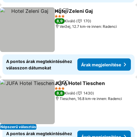
Hotel Zeleni Gaj
Megosztás
Hozzáadás a kedvencekhez
3 Kategória
8,9
Kiváló
170
Veržej, 12.7 km-re innen: Radenci
A pontos árak megtekintéséhez
Árak megjelenítése
válasszon dátumokat
JUFA Hotel Tieschen
Megosztás
Hozzáadás a kedvencekhez
3 Kategória
8,8
Kiváló
1430
Tieschen, 16.8 km-re innen: Radenci
Népszerű választás
A pontos árak megtekintéséhez
Árak megjelenítése