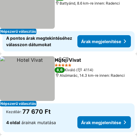
Battyánd, 8.6 km-re innen: Radenci
Népszerű választás
A pontos árak megtekintéséhez
Árak megjelenítése
válasszon dátumokat
Hotel Vivat
Megosztás
Hozzáadás a kedvencekhez
5 Kategória
8,6
Kiváló
4114
Alsómarác, 14.3 km-re innen: Radenci
Népszerű választás
77 670 Ft
Kezdőár:
4 oldal
árainak mutatása
Árak megjelenítése