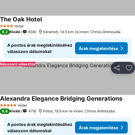
The Oak Hotel
Hotel
4 Kategória
9,2
Kiváló
838
Keramoti, 14.5 km-re innen: Chrissi Ammoudia
A pontos árak megtekintéséhez
Árak megjelenítése
válasszon dátumokat
Népszerű választás
Megosztá
Ho
Alexandra Elegance Bridging Generations
Hotel
5 Kategória
9,6
Kiváló
479
Potos, 18.6 km-re innen: Chrissi Ammoudia
A pontos árak megtekintéséhez
Árak megjelenítése
válasszon dátumokat