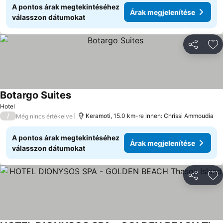
A pontos árak megtekintéséhez
Árak megjelenítése
válasszon dátumokat
Megosztá
Ho
Botargo Suites
Hotel
/
Keramoti, 15.0 km-re innen: Chrissi Ammoudia
Még nincs értékelve
A pontos árak megtekintéséhez
Árak megjelenítése
válasszon dátumokat
Megosztá
Ho