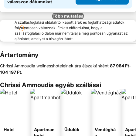
válasszon dátumokat
Több mutatása
A szállásfoglalási oldalaktól kapott árak és foglalhatósági adatok
folyamatosan változnak. Emiatt előfordulhat, hogy a
szállásfoglalási oldalon már nem találja meg pontosan ugyanazt az
ajánlatot, amelyet a trivagón látott.
Ártartomány
Chrissi Ammoudia wellnesshoteleinek ára éjszakánként
‎87 984 Ft
–
104 197 Ft
.
Chrissi Ammoudia egyéb szállásai
Hotel
Apartman
Üdülők
Vendéghá
Apar
hotel
z
hotel