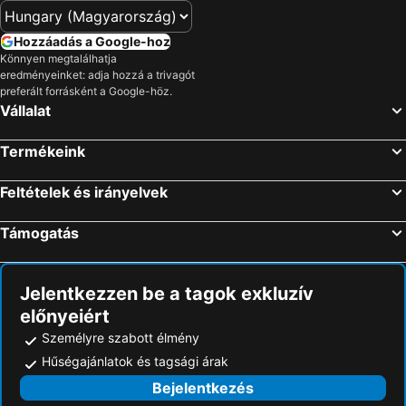
Hozzáadás a Google-hoz
Könnyen megtalálhatja
eredményeinket: adja hozzá a trivagót
preferált forrásként a Google-höz.
Vállalat
Termékeink
Feltételek és irányelvek
Támogatás
Jelentkezzen be a tagok exkluzív
előnyeiért
Személyre szabott élmény
Hűségajánlatok és tagsági árak
Bejelentkezés