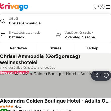
Kedvencek
Bejelen
Me
Úti cél
Chrissi Ammoudia
Érkezés/távozás napja
Vendégek és szobák
Dátumok
2 vendég, 1 szoba.
Rendezés
Szűrés
Térkép
Chrissi Ammoudia (Görögország)
wellnesshotelei
A jutalékfizetés hatása a rendezésre
Népszerű választás
Megosztá
Ho
Alexandra Golden Boutique Hotel - Adults Only
Hotel
5 Kategória