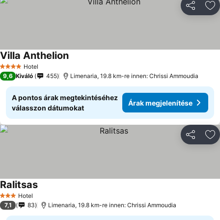
Megosztá
Ho
Villa Anthelion
Hotel
4 Kategória
9,6
Kiváló
455
Limenaria, 19.8 km-re innen: Chrissi Ammoudia
A pontos árak megtekintéséhez
Árak megjelenítése
válasszon dátumokat
Megosztá
Ho
Ralitsas
Hotel
3 Kategória
7,1
83
Limenaria, 19.8 km-re innen: Chrissi Ammoudia