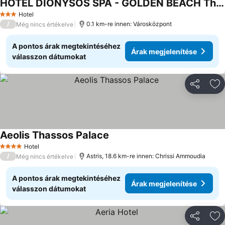
HOTEL DIONYSOS SPA - GOLDEN BEACH Thasos Island
Hotel
3 Kategória
/
0.1 km-re innen: Városközpont
Még nincs értékelve
A pontos árak megtekintéséhez
Árak megjelenítése
válasszon dátumokat
Megosztá
Ho
Aeolis Thassos Palace
Hotel
4 Kategória
/
Astris, 18.6 km-re innen: Chrissi Ammoudia
Még nincs értékelve
A pontos árak megtekintéséhez
Árak megjelenítése
válasszon dátumokat
Megosztá
Ho