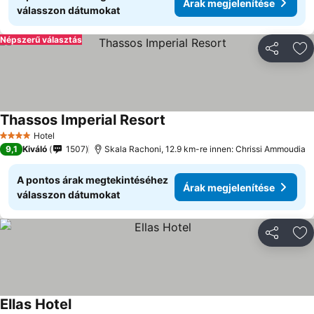
Árak megjelenítése
válasszon dátumokat
Népszerű választás
Megosztá
Ho
Thassos Imperial Resort
Hotel
4 Kategória
9,1
Kiváló
1507
Skala Rachoni, 12.9 km-re innen: Chrissi Ammoudia
A pontos árak megtekintéséhez
Árak megjelenítése
válasszon dátumokat
Megosztá
Ho
Ellas Hotel