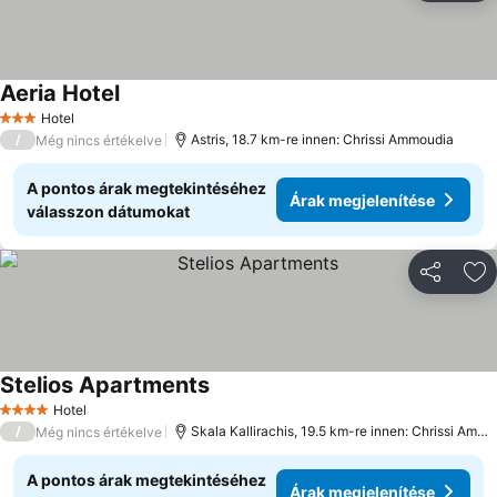
Aeria Hotel
Hotel
3 Kategória
/
Astris, 18.7 km-re innen: Chrissi Ammoudia
Még nincs értékelve
A pontos árak megtekintéséhez
Árak megjelenítése
válasszon dátumokat
Megosztá
Ho
Stelios Apartments
Hotel
4 Kategória
/
Skala Kallirachis, 19.5 km-re innen: Chrissi Ammoudia
Még nincs értékelve
A pontos árak megtekintéséhez
Árak megjelenítése