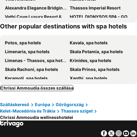
Alexandra Elegance Bridging Generations
Thassos Imperial Resort
Vathi Cove Luxury Resort & Spa
HOTEL DIONYSOS SPA - GOLDEN BEACH Thasos Island
Other popular destinations with spa hotels
Ellas Hotel
The Oak Hotel
Aeolis Thassos Palace
Aeria Hotel
Potos, spa hotels
Kavala, spa hotels
Icon Suites by the sea
Limenaria, spa hotels
Skala Potamia, spa hotels
Limenas - Thassos, spa hotels
Krinides, spa hotels
Skala Rachoni, spa hotels
Skala Prinos, spa hotels
Keramoti, spa hotels
Xanthi, spa hotels
Nea Karvali, spa hotels
Nea Peramos, spa hotels
Chrissi Ammoudia összes szállása
Skala Kallirachis, spa hotels
Astris, spa hotels
Szálláskereső
Európa
Görögország
Palio, spa hotels
Skala Sotiros, spa hotels
Kelet-Macedónia és Trákia
Thassos sziget
Pefkari, spa hotels
Maries - Skala Marion, spa hotels
Chrissi Ammoudia wellnesshotelei
Nea Iraklitsa, spa hotels
Avdira, spa hotels
Facebook
Twitter
Insta
Yo