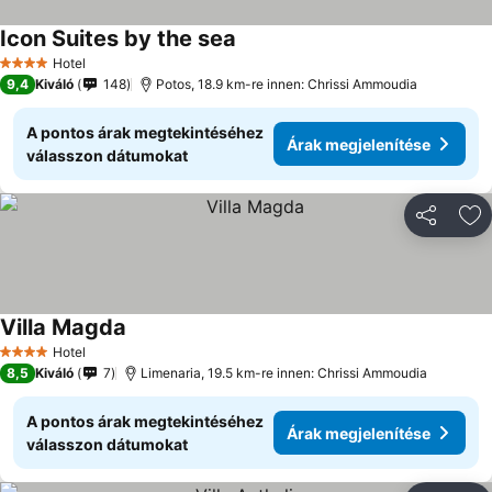
Icon Suites by the sea
Hotel
4 Kategória
9,4
Kiváló
148
Potos, 18.9 km-re innen: Chrissi Ammoudia
A pontos árak megtekintéséhez
Árak megjelenítése
válasszon dátumokat
Megosztá
Ho
Villa Magda
Hotel
4 Kategória
8,5
Kiváló
7
Limenaria, 19.5 km-re innen: Chrissi Ammoudia
A pontos árak megtekintéséhez
Árak megjelenítése
válasszon dátumokat