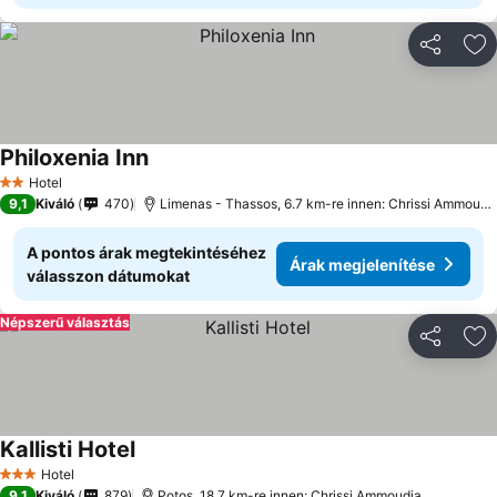
Megosztá
Ho
Philoxenia Inn
Hotel
2 Kategória
9,1
Kiváló
470
Limenas - Thassos, 6.7 km-re innen: Chrissi Ammoudia
A pontos árak megtekintéséhez
Árak megjelenítése
válasszon dátumokat
Népszerű választás
Megosztá
Ho
Kallisti Hotel
Hotel
3 Kategória
9,1
Kiváló
879
Potos, 18.7 km-re innen: Chrissi Ammoudia