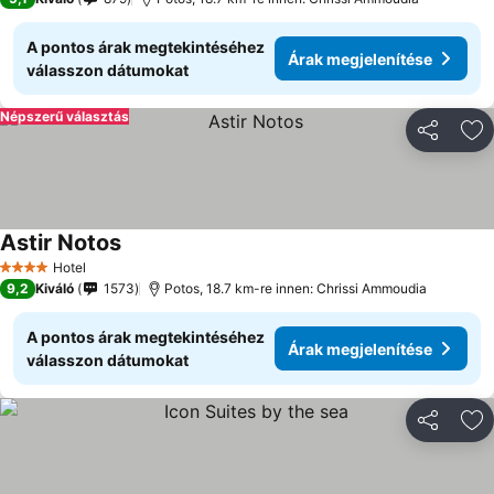
A pontos árak megtekintéséhez
Árak megjelenítése
válasszon dátumokat
Népszerű választás
Megosztá
Ho
Astir Notos
Hotel
4 Kategória
9,2
Kiváló
1573
Potos, 18.7 km-re innen: Chrissi Ammoudia
A pontos árak megtekintéséhez
Árak megjelenítése
válasszon dátumokat
Megosztá
Ho