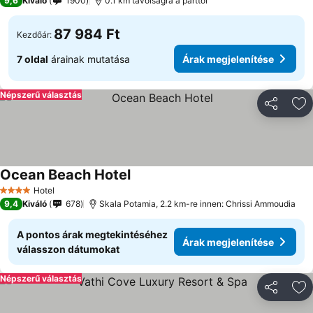
9,6
Kiváló
1900
0.1 km távolságra a parttól
87 984 Ft
Kezdőár:
7 oldal
árainak mutatása
Árak megjelenítése
Népszerű választás
Megosztá
Ho
Ocean Beach Hotel
Hotel
4 Kategória
9,4
Kiváló
678
Skala Potamia, 2.2 km-re innen: Chrissi Ammoudia
A pontos árak megtekintéséhez
Árak megjelenítése
válasszon dátumokat
Népszerű választás
Megosztá
Ho