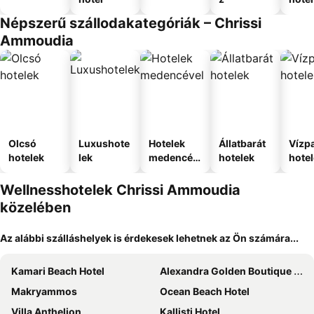
Népszerű szállodakategóriák – Chrissi
Ammoudia
Olcsó
Luxushote
Hotelek
Állatbarát
Vízpa
hotelek
lek
medencév
hotelek
hote
el
Wellnesshotelek Chrissi Ammoudia
közelében
Az alábbi szálláshelyek is érdekesek lehetnek az Ön számára...
Kamari Beach Hotel
Alexandra Golden Boutique Hotel - Adults Only
Makryammos
Ocean Beach Hotel
Villa Anthelion
Kallisti Hotel