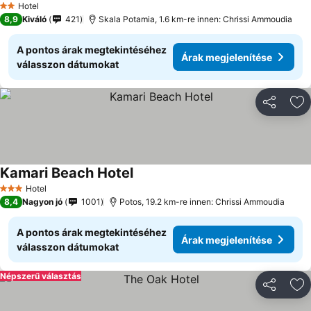
Hotel
2 Kategória
8,9
Kiváló
421
Skala Potamia, 1.6 km-re innen: Chrissi Ammoudia
A pontos árak megtekintéséhez
Árak megjelenítése
válasszon dátumokat
Megosztá
Ho
Kamari Beach Hotel
Hotel
3 Kategória
8,4
Nagyon jó
1001
Potos, 19.2 km-re innen: Chrissi Ammoudia
A pontos árak megtekintéséhez
Árak megjelenítése
válasszon dátumokat
Népszerű választás
Megosztá
Ho