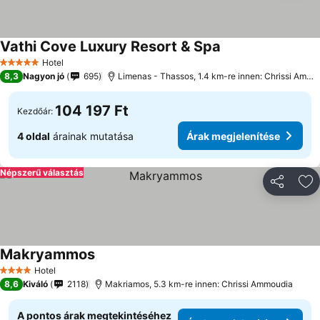
Vathi Cove Luxury Resort & Spa
Hotel
5 Kategória
8,3
Nagyon jó
695
Limenas - Thassos, 1.4 km-re innen: Chrissi Ammoudia
104 197 Ft
Kezdőár:
4 oldal
árainak mutatása
Árak megjelenítése
Népszerű választás
Megosztá
Ho
Makryammos
Hotel
4 Kategória
8,6
Kiváló
2118
Makriamos, 5.3 km-re innen: Chrissi Ammoudia
A pontos árak megtekintéséhez